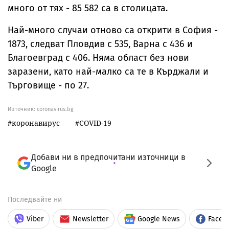
много от тях - 85 582 са в столицата.
Най-много случаи отново са открити в София -
1873, следват Пловдив с 535, Варна с 436 и
Благоевград с 406. Няма област без нови
заразени, като най-малко са те в Кърджали и
Търговище - по 27.
Източник:
coronavirus.bg
коронавирус
COVID-19
Добави ни в предпочитани източници в
Google
Последвайте ни
Viber
Newsletter
Google News
Faceb