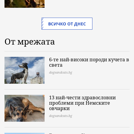
ВСИЧКО ОТ ДНЕС
От мрежата
6-те най-високи породи кучета в
света
dogsandcats.bg
13 най-чести здравословни
проблеми при Немските
овчарки
dogsandcats.bg