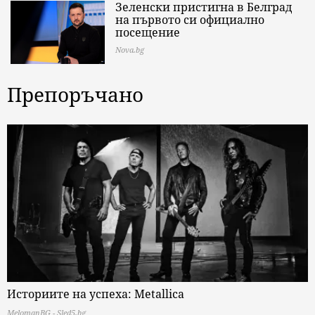
Зеленски пристигна в Белград
на първото си официално
посещение
Nova.bg
Препоръчано
Историите на успеха: Metallica
MelomanBG - Sled5.bg