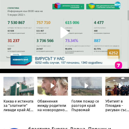
Каква е истината
Обвинения
Голям пожар се
Убитият в
за "златните"
между родители
разгоря край
Пловдив -
ливади край АЕЦ
на новородено и
Първомай
рисуван със
"Козлодуй"
болница в
свастики, с
София
обръснати
вежди, горен
цигари