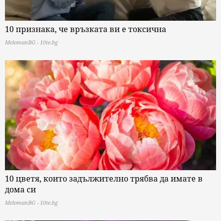
10 признака, че връзката ви е токсична
MelomanBG - 10te.bg
10 цветя, които задължително трябва да имате в
дома си
MelomanBG - 10te.bg