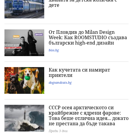
дете
От Пловдив до Milan Design
Week: Как ROOMSTUDIO създава
български high-end дизайн
biss.bg
Как кучетата си намират
приятели
dogsandcats.bg
СССР осея арктическото си
крайбрежие с ядрени фарове:
Това беше отлична идея... докато
не престана да бъде такава
Преди 3 дни