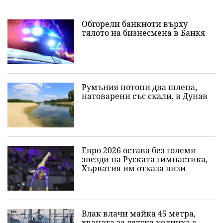
Обгорели банкноти върху
тялото на бизнесмена в Банкя
Румъния потопи два шлепа,
натоварени със скали, в Дунав
Евро 2026 остава без големи
звезди на Руската гимнастика,
Хърватия им отказа визи
Влак влачи майка 45 метра,
хваната за детска количка с