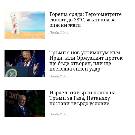
Гореща сряда: Термометрите
скачат до 38°C, жълт код за
опасни жеги
Преди 3 дни
Тръмп с нов ултиматум към
Иран: Или Ормузкият проток
ще бъде отворен, или ще
последва силен удар
Преди 2 дни
Израел отхвърли плана на
Тръмп за Газа, Нетаняху
постави твърдо условие
Преди 2 дни