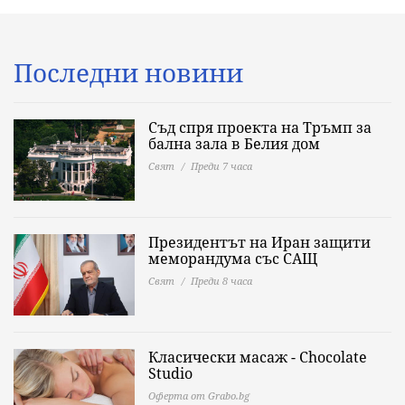
Последни новини
Съд спря проекта на Тръмп за
бална зала в Белия дом
Свят
Преди 7 часа
Президентът на Иран защити
меморандума със САЩ
Свят
Преди 8 часа
Класически масаж - Chocolate
Studio
Оферта от Grabo.bg