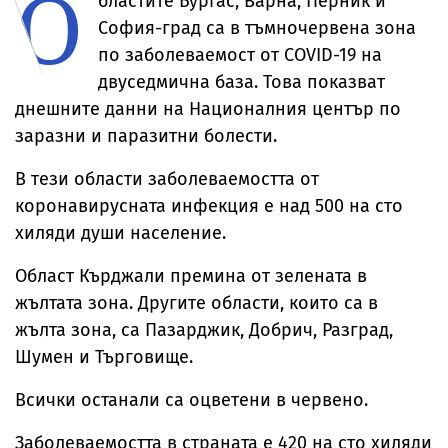
О
бластите Бургас, Варна, Перник и
София-град са в тъмночервена зона
по заболеваемост от COVID-19 на
двуседмична база. Това показват
днешните данни на Националния център по
заразни и паразитни болести.
В тези области заболеваемостта от
коронавирусната инфекция е над 500 на сто
хиляди души население.
Област Кърджали премина от зелената в
жълтата зона. Другите области, които са в
жълта зона, са Пазарджик, Добрич, Разград,
Шумен и Търговище.
Всички останали са оцветени в червено.
Заболеваемостта в страната е 420 на сто хиляди