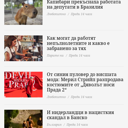
Капибари прекъснаха работата
на депутати в Бразилия
Любопитно
Преди 14 часа
Как могат да работят
непълнолетните и какво е
забранено за тях
Парите ни
Преди 14 часа
От синия пуловер до висшата
мода: Мерил Стрийп разпродава
костюмите от „Дяволът носи
Прада 2“
Любопитно
Преди 14 часа
И нидерландци в нацисткия
скандал в Банско
България
Преди 14 часа