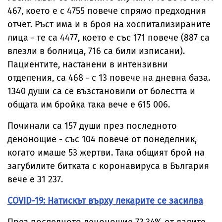
467, което е с 4755 повече спрямо предходния
отчет. Ръст има и в броя на хоспитализираните
лица - те са 4477, което е със 171 повече (887 са
влезли в болница, 716 са били изписани).
Пациентите, настанени в интензивни
отделения, са 468 - с 13 повече на дневна база.
1340 души са се възстановили от болестта и
общата им бройка така вече е 615 006.
Починали са 157 души през последното
денонощие - със 104 повече от понеделник,
когато имаше 53 жертви. Така общият брой на
загубилите битката с коронавируса в България
вече е 31 237.
COVID-19: Натискът върху лекарите се засилва