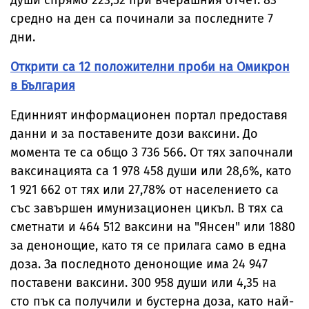
души спрямо 223,52 при вчерашния отчет. 83
средно на ден са починали за последните 7
дни.
Открити са 12 положителни проби на Омикрон
в България
Единният информационен портал предоставя
данни и за поставените дози ваксини. До
момента те са общо 3 736 566. От тях започнали
ваксинацията са 1 978 458 души или 28,6%, като
1 921 662 от тях или 27,78% от населението са
със завършен имунизационен цикъл. В тях са
сметнати и 464 512 ваксини на "Янсен" или 1880
за денонощие, като тя се прилага само в една
доза. За последното денонощие има 24 947
поставени ваксини. 300 958 души или 4,35 на
сто пък са получили и бустерна доза, като най-