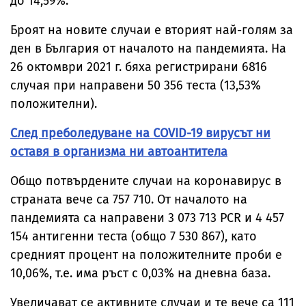
до 14,59%.
Броят на новите случаи е вторият най-голям за
ден в България от началото на пандемията. На
26 октомври 2021 г. бяха регистрирани 6816
случая при направени 50 356 теста (13,53%
положителни).
След преболедуване на COVID-19 вирусът ни
оставя в организма ни автоантитела
Общо потвърдените случаи на коронавирус в
страната вече са 757 710. От началото на
пандемията са направени 3 073 713 PCR и 4 457
154 антигенни теста (общо 7 530 867), като
средният процент на положителните проби е
10,06%, т.е. има ръст с 0,03% на дневна база.
Увеличават се активните случаи и те вече са 111