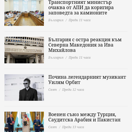
Транспортният министър
очаква от АПИ да коригира
заповедта за камионите
България
Преди 11 часа
България с остра реакция към
Северна Македония за Ива
Михайлова
България
Преди 11 часа
Почина легендарният музикант
Уилям Орбит
Свят
Преди 12 часа
Военен съюз между Турция,
Саудитска Арабия и Пакистан
Свят
Преди 13 часа