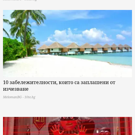
10 забележителности, които са заплашени от
изчезване
MelomanBG - 10te.bg