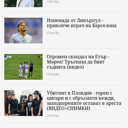
Edna.bg
Изненада от Ливърпул -
привлече играч на Барселона
Gong.bg
Огромен скандал на Етър -
Марек! Тръгнаха да бият
съдията (видео)
Gong.bg
Убитият в Пловдив - горен с
цигари и с обръснати вежди,
заподозрените остават в ареста
(ВИДЕО+СНИМКИ)
Nova.bg