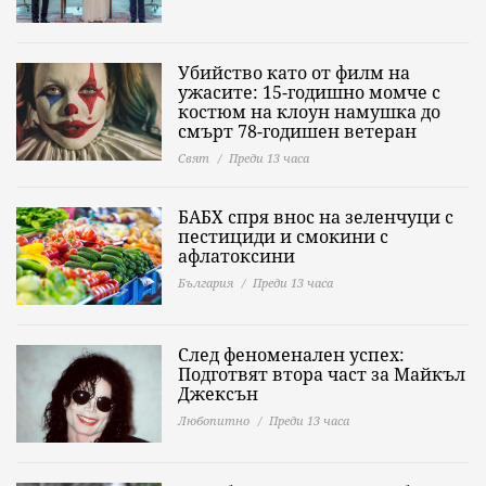
Убийство като от филм на
ужасите: 15-годишно момче с
костюм на клоун намушка до
смърт 78-годишен ветеран
Свят
Преди 13 часа
БАБХ спря внос на зеленчуци с
пестициди и смокини с
афлатоксини
България
Преди 13 часа
След феноменален успех:
Подготвят втора част за Майкъл
Джексън
Любопитно
Преди 13 часа