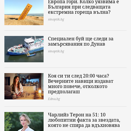
Европа гори. Колко уязвима е
България при следващата
екстремна гореща вълна?
sinoptik.bg
Специален буй ще следи за
замърсявания по Дунав
sinoptik.bg
Коя си ти след 20:00 часа?
Вечерните навици издават
много повече, отколкото
предполагаш
Edna.bg
Чарлийз Терон на 51: 10
любопитни факта за звездата,
която не спира да вдъхновява