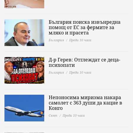
България поиска извънредна
помощ от ЕС за фермите за
мляко и прасета
България
Преди 10 часа
Д-р Герев: Отглеждат се деца-
психопати
България
Преди 10 часа
Непоносима миризма накара
самолет с 363 души да кацне в
Конго
Свят
Преди 10 часа