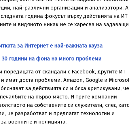
уции, най-различни организации и анализатори. А
оследната година фокусът върху действията на ИТ
иите и видяното никак не се харесва на задаващи
итката за Интернет е най-важната кауза
 30 години на фона на много проблеми
 поредицата от скандали с Facebook, другите ИТ
и имат доста проблеми. Amazon, Google и Microsof
бясняват за действията си и бяха критикувани, че
 печалбите на първо място. И трите компании
олството на собствените си служители, след като
, че разработват и предлагат технологии и
 за военните и полицията.