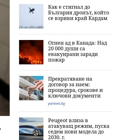
Как е стигнал до
България дронът, който
се взриви край Кардам
Огнен ад в Канада: Над
20 000 души са
евакуирани заради
пожар
Прекратяване на
договор за наем:
процедура, срокове и
ключови документи
pariteni.bg
Peugeot влиза в
атакуващ режим, пуска
?
седем нови модела до
2030. г.
,