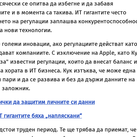
сячески се опитва да избегне и да забавя
ите и в момента са такива. ИТ гигантите често
нето на регулации заплашва конкурентоспособно
а нови технологии.
 големи иновации, ако регулациите действат кат
ават компаниите. С изключение на Apple, като К
"за" известни регулации, които да внесат баланс и
а хората в ИТ бизнеса. Кук изтъква, че може една
 пари и да се развива и без да държи данните на
о заложник.
сички да защитим личните си данни
Т гигантите бяха „напляскани“
дстои труден период. Те ще трябва да приемат, че