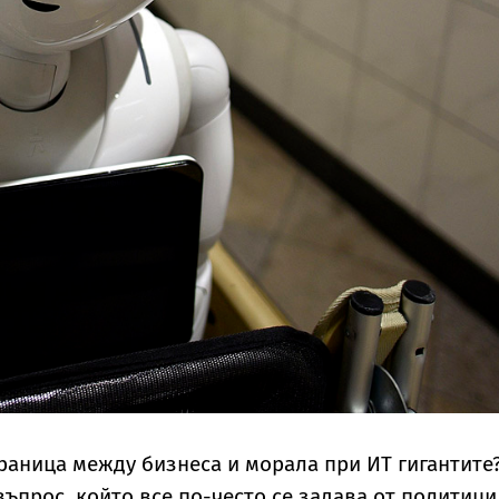
граница между бизнеса и морала при ИТ гигантите
въпрос, който все по-често се задава от политици