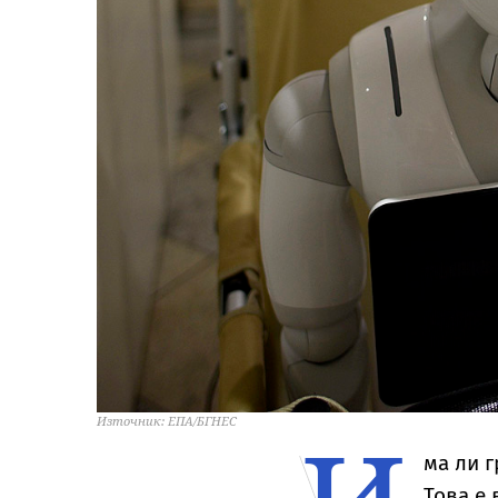
Източник: ЕПА/БГНЕС
ма ли 
Това е 