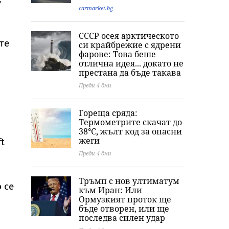
carmarket.bg
СССР осея арктическото
те
си крайбрежие с ядрени
фарове: Това беше
отлична идея... докато не
престана да бъде такава
Преди 4 дни
Гореща сряда:
Термометрите скачат до
38°C, жълт код за опасни
жеги
t
Преди 4 дни
Тръмп с нов ултиматум
 се
към Иран: Или
Ормузкият проток ще
бъде отворен, или ще
последва силен удар