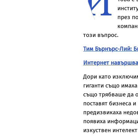
И
инстит
през п
компан
този въпрос.
Тим Бърнърс-Лий: Б
Интернет навършва
Дори като изключим
гиганти също имаха 
също трябваше да о
поставят бизнеса и
предизвикаха недов
появиха информации
изкуствен интелект