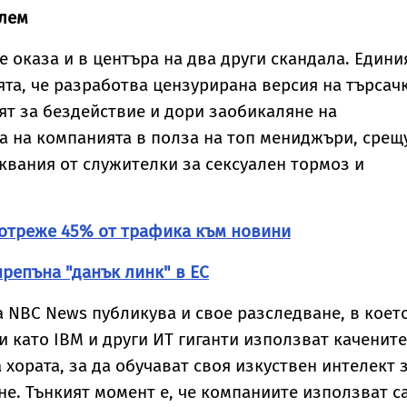
лем
е оказа и в центъра на два други скандала. Едини
а, че разработва цензурирана версия на търсач
ият за бездействие и дори заобикаляне на
 на компанията в полза на топ мениджъри, срещ
квания от служителки за сексуален тормоз и
 отреже 45% от трафика към новини
репъна "данък линк" в ЕС
а NBC News публикува и свое разследване, в коет
и като IBM и други ИТ гиганти използват качените
а хората, за да обучават своя изкуствен интелект 
е. Тънкият момент е, че компаниите използват с