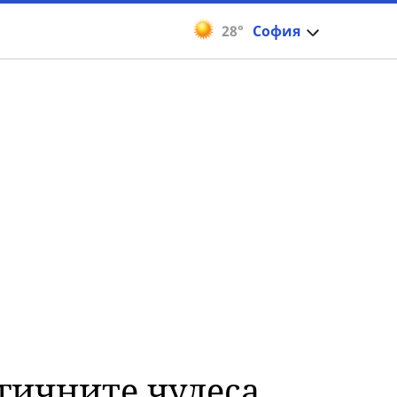
28°
София
огичните чудеса