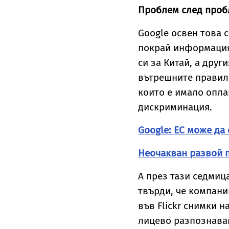
Проблем след проб
Google освен това с
покрай информацият
си за Китай, а друг
вътрешните правила
които е имало опла
дискриминация.
Google: ЕС може да
Неочакван развой п
А през тази седмиц
твърди, че компани
във Flickr снимки н
лицево разпознаван