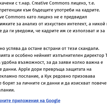
качени с т.нар. Creative Commons лиценз, т.е.
претенции към бъдещите употреби на кадрите.
ive Commons като лиценз не е предвидил
имките за анализ от изкуствен интелект, а никой 
 да ги уведоми, че кадрите им се използват и за
о успява да остане встрани от тези скандали.
ията и особено нейният изпълнителен директор 
а удобна възможност, за да заяви колко важна е
е данни. Apple дори превръща защитата на
рекламно послание, а Кук редовно призовава
е борят за личните си данни и да изискват повече
мпании.
шните приложения на Google