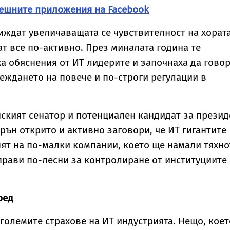
решните приложения на Facebook
ждат увеличаващата се чувствителност на хорат
ат все по-активно. През миналата година те
а обяснения от ИТ лидерите и започнаха да гово
веждането на повече и по-строги регулации в
ският сенатор и потенциален кандидат за презид
рън открито и активно заговори, че ИТ гигантите
пят на по-малки компании, което ще намали тяхно
прави по-лесни за контролиране от институциите
ред
-големите страхове на ИТ индустрията. Нещо, коет