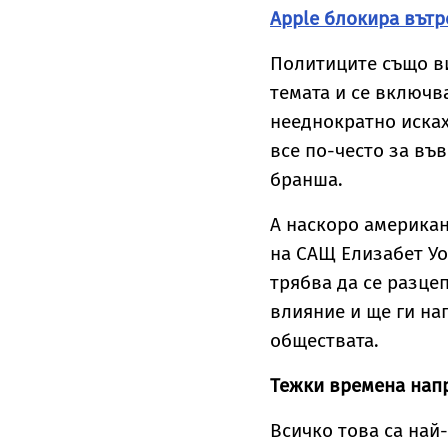
Apple блокира вът
Политиците също ви
темата и се включв
нееднократно исках
все по-често за въ
бранша.
А наскоро американ
на САЩ Елизабет Уо
трябва да се разце
влияние и ще ги на
обществата.
Тежки времена нап
Всичко това са най