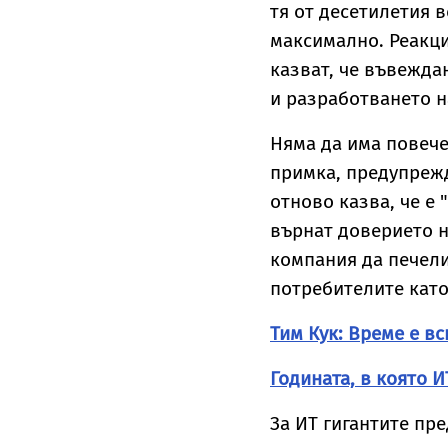
тя от десетилетия в
максимално. Реакци
казват, че въвежда
и разработването н
Няма да има повече
примка, предупрежд
отново казва, че е 
върнат доверието н
компания да печели
потребителите кат
Тим Кук: Време е в
Годината, в която И
За ИТ гигантите пре