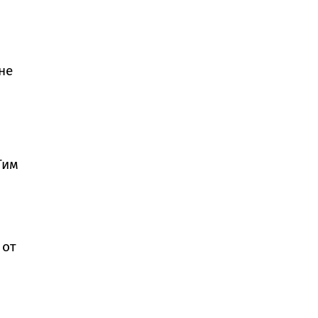
не
Тим
 от