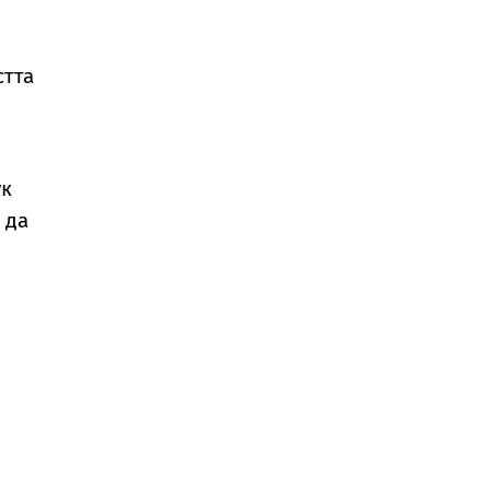
стта
о
ук
 да