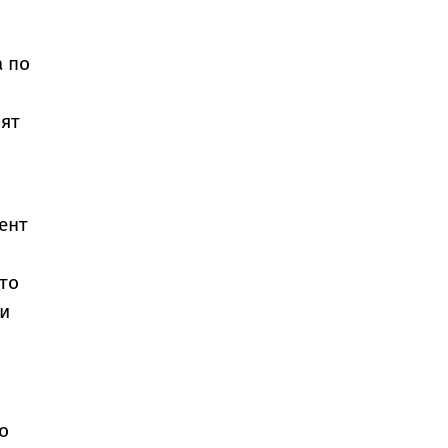
а по
рят
ент
то
 и
о