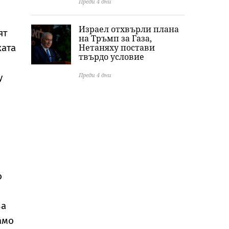
Преди 4 дни
Израел отхвърли плана
ят
на Тръмп за Газа,
ката
Нетаняху постави
твърдо условие
Преди 4 дни
у
о
за
амо