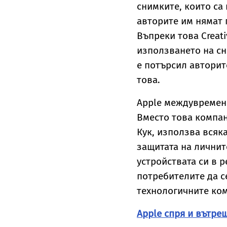
снимките, които са 
авторите им нямат 
Въпреки това Creat
използването на сн
е потърсил авторите
това.
Apple междувременн
Вместо това компан
Кук, използва всяк
защитата на личнит
устройствата си в 
потребителите да с
технологичните ко
Apple спря и вътре