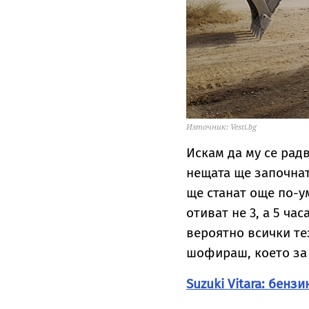
Източник: Vesti.bg
Искам да му се рад
нещата ще започнат
ще станат още по-у
отиват не 3, а 5 ча
вероятно всички те
шофираш, което за 
Suzuki Vitara: бенз