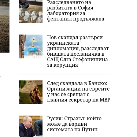
Разследването на
разбитата в София
лаборатория за
фентанил продължава
Нов скандал разтърси
украинската
дипломация, разследват
бившата посланичка в
САЩ Олга Стефанишина
за корупция
е
След скандала в Банско:
Организации на евреите
у нас се срещат с
главния секретар на МВР
Русия: Страхът, който
може да взриви
системата на Путин