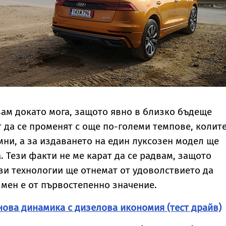
вам докато мога, защото явно в близко бъдеще
 да се променят с още по-големи темпове, колит
мни, а за издаването на един луксозен модел ще
са. Тези факти не ме карат да се радвам, защото
зи технологии ще отнемат от удоволствието да
мен е от първостепенно значение.
инова динамика с дизелова икономия (тест драйв)