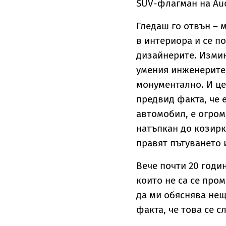
SUV-флагман на Aud
Гледаш го отвън – 
в интериора и се п
дизайнерите. Изми
умения инженерите,
монументално. И це
предвид факта, че 
автомобил, е огромн
натъпкан до козирк
правят пътуването 
Вече почти 20 годи
които не са се про
да ми обяснява нещ
факта, че това се с