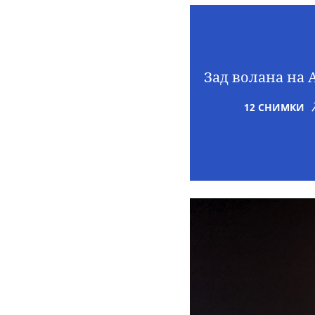
Зад волана на 
12 СНИМКИ