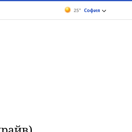
25°
София
драйв)