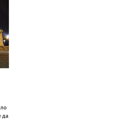
оло
е да