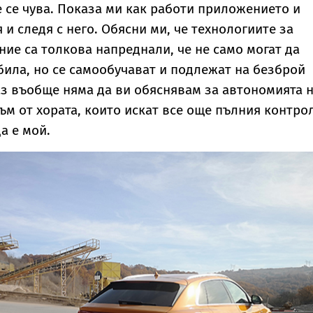
е се чува. Показа ми как работи приложението и
 и следя с него. Обясни ми, че технологиите за
ие са толкова напреднали, че не само могат да
ила, но се самообучават и подлежат на безброй
аз въобще няма да ви обяснявам за автономията 
съм от хората, които искат все още пълния контро
а е мой.