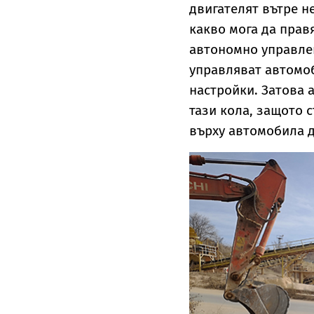
двигателят вътре н
какво мога да правя
автономно управлен
управляват автомоб
настройки. Затова 
тази кола, защото 
върху автомобила д