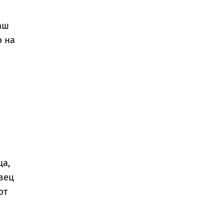
аш
о на
ща,
вец
от