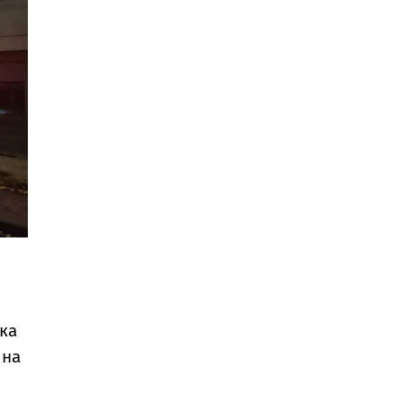
ка
 на