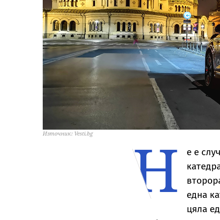
Н
Източник: Vesti.bg
е е слу
катедра
второр
една ка
цяла ед