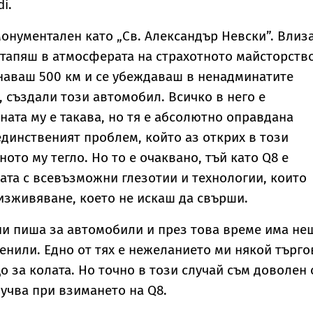
i.
монументален като „Св. Александър Невски”. Влиз
отапяш в атмосферата на страхотното майсторств
наваш 500 км и се убеждаваш в ненадминатите
 създали този автомобил. Всичко в него е
ната му е такава, но тя е абсолютно оправдана
единственият проблем, който аз открих в този
ото му тегло. Но то е очаквано, тъй като Q8 е
ата с всевъзможни глезотии и технологии, които
изживяване, което не искаш да свърши.
ни пиша за автомобили и през това време има не
менили. Едно от тях е нежеланието ми някой търго
о за колата. Но точно в този случай съм доволен 
лучва при взимането на Q8.