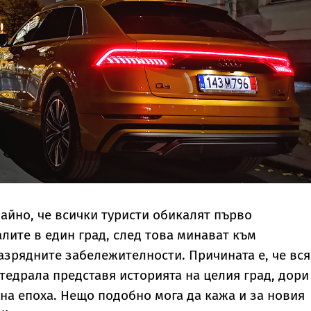
чайно, че всички туристи обикалят първо
лите в един град, след това минават към
азрядните забележителности. Причината е, че вся
тедрала представя историята на целия град, дори
на епоха. Нещо подобно мога да кажа и за новия