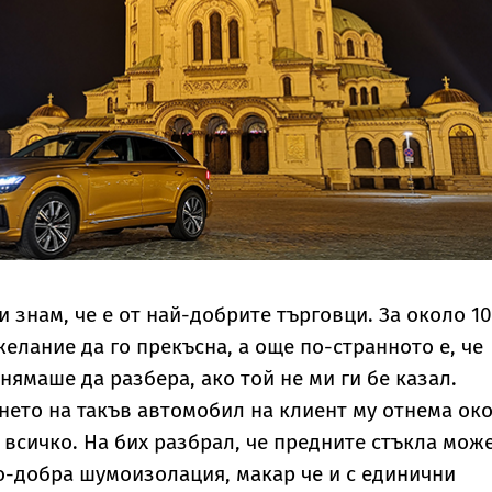
 знам, че е от най-добрите търговци. За около 10
елание да го прекъсна, а още по-странното е, че
нямаше да разбера, ако той не ми ги бе казал.
ането на такъв автомобил на клиент му отнема ок
и всичко. На бих разбрал, че предните стъкла мож
о-добра шумоизолация, макар че и с единични