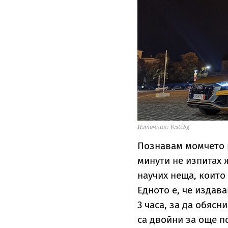
Източник: Vesti.bg
Познавам момчето и
минути не изпитах ж
научих неща, които 
Едното е, че издав
3 часа, за да обясн
са двойни за още п