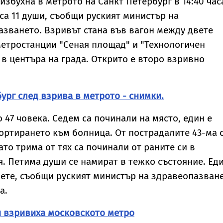
избухна в метрото на Санкт Петербург в 14:40 час
са 11 души, съобщи руският министър на
зването. Взривът стана във вагон между двете
метростанции "Сеная площад" и "Технологичен
 в центъра на града. Открито е второ взривно
ург след взрива в метрото - снимки.
 47 човека. Седем са починали на място, един е
ортирането към болница. От пострадалите 43-ма 
то трима от тях са починали от раните си в
. Петима души се намират в тежко състояние. Ед
дете, съобщи руският министър на здравеопазван
а.
и взривиха московското метро