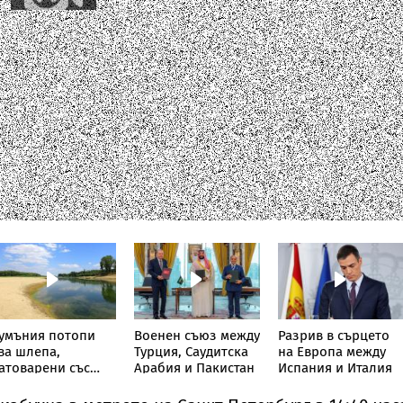
умъния потопи
Военен съюз между
Разрив в сърцето
ва шлепа,
Турция, Саудитска
на Европа между
атоварени със
Арабия и Пакистан
Испания и Италия
кали, в Дунав