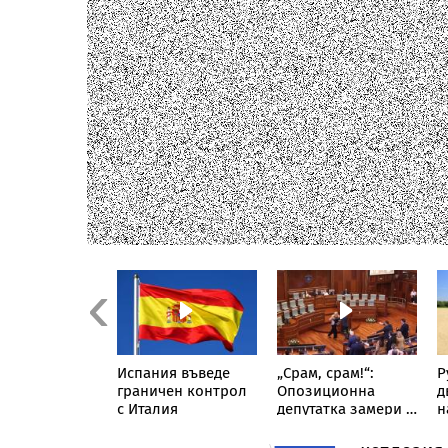
Previous
иктът се
Испания въведе
„Срам, срам!“:
Р
ря: Нова
граничен контрол
Опозиционна
д
ация между
с Италия
депутатка замери с
н
е и Саудитска
яйца премиера на
с
ия
Косово