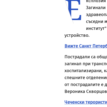
Е
ксплозия 
Загинали 
здравеопа
съседни 
институт"
устройство.
Вижте Санкт Петерб
Пострадали са общо
загинал при трансп
хоспитализирани, ка
спешните отделения
от пострадалите е 
Вероника Скворцов
Чеченски терорист