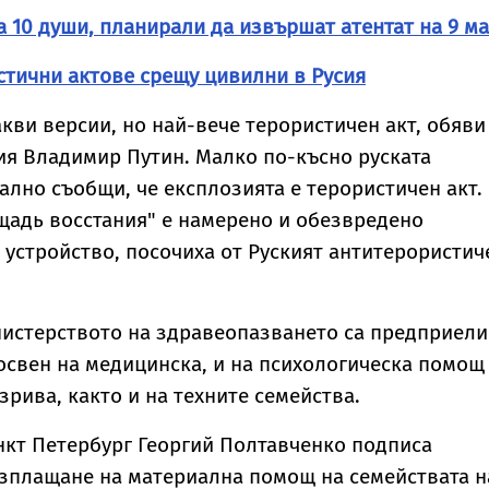
 10 души, планирали да извършат атентат на 9 м
тични актове срещу цивилни в Русия
акви версии, но най-вече терористичен акт, обяви
ия Владимир Путин. Малко по-късно руската
лно съобщи, че експлозията е терористичен акт.
щадь восстания" е намерено и обезвредено
устройство, посочиха от Руският антитерористич
нистерството на здравеопазването са предприели
освен на медицинска, и на психологическа помощ
зрива, както и на техните семейства.
нкт Петербург Георгий Полтавченко подписа
изплащане на материална помощ на семействата н