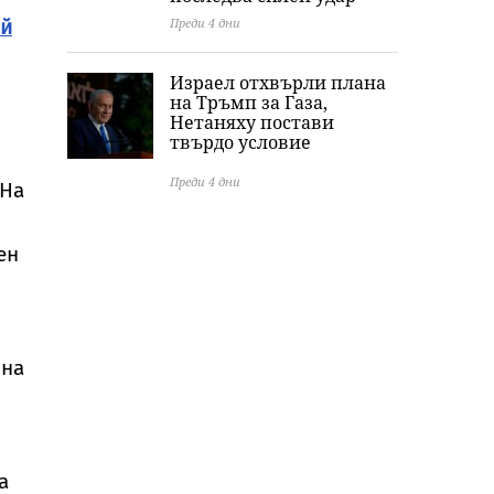
Преди 4 дни
ай
Израел отхвърли плана
на Тръмп за Газа,
Нетаняху постави
твърдо условие
Преди 4 дни
 На
ен
 на
а