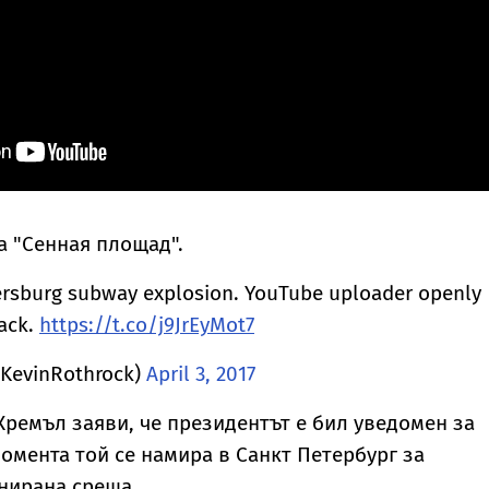
на "Сенная площад".
tersburg subway explosion. YouTube uploader openly
tack.
https://t.co/j9JrEyMot7
@KevinRothrock)
April 3, 2017
Кремъл заяви, че президентът е бил уведомен за
момента той се намира в Санкт Петербург за
нирана среща.