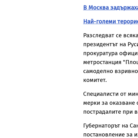
В Москва задържаха
Най-големи терорис
Разследват се всяк
президентът на Рус
прокуратура официа
метростанция "Пло
самоделно взривно 
комитет.
Специалисти от ми
мерки за оказване 
пострадалите при в
Губернаторът на Са
постановление за 