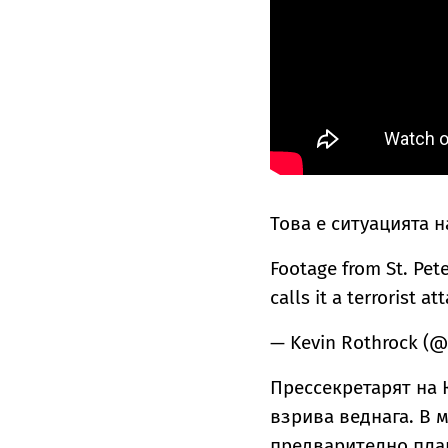
Това е ситуацията 
Footage from St. Pe
calls it a terrorist at
— Kevin Rothrock (
Прессекретарят на 
взрива веднага. В 
предварително пла