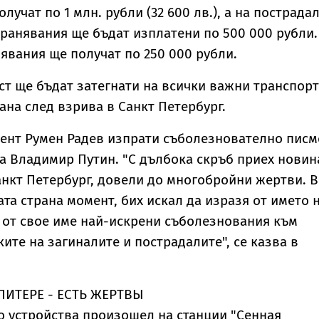
олучат по 1 млн. рубли (32 600 лв.), а на пострада
аранявания ще бъдат изплатени по 500 000 рубли.
нявания ще получат по 250 000 рубли.
ст ще бъдат затегнати на всички важни транспор
ана след взрива в Санкт Петербург.
дент Румен Радев изпрати съболезнователно писм
га Владимир Путин. "С дълбока скръб приех новин
анкт Петербург, довели до многобройни жертви. В
ата страна момент, бих искал да изразя от името 
 от свое име най-искрени съболезнования към
ите на загиналите и пострадалите", се казва в
ПИТЕРЕ - ЕСТЬ ЖЕРТВЫ
 устройства произошел на станции "Сенная