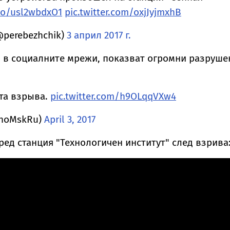
.co/usl2wbdxO1
pic.twitter.com/oxjJyjmxhB
@perebezhchik)
3 април 2017 г.
и в социалните мрежи, показват огромни разруше
та взрыва.
pic.twitter.com/h9OLqqVXw4
choMskRu)
April 3, 2017
пред станция "Технологичен институт" след взрива