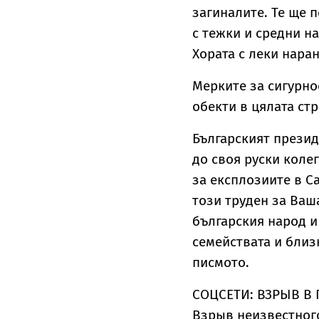
загиналите. Те ще п
с тежки и средни н
Хората с леки нара
Мерките за сигурно
обекти в цялата стр
Българският прези
до своя руски коле
за експлозиите в С
този труден за Ваш
българския народ и
семействата и близк
писмото.
СОЦСЕТИ: ВЗРЫВ В 
Взрыв неизвестного