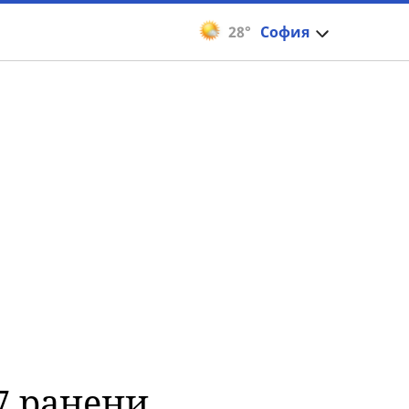
28°
София
47 ранени