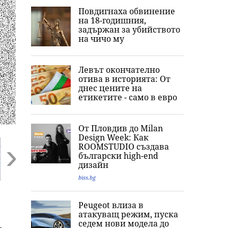
Повдигнаха обвинение
на 18-годишния,
задържан за убийството
на чичо му
Левът окончателно
отива в историята: Oт
днес цените на
етикетите - само в евро
От Пловдив до Milan
Design Week: Как
ROOMSTUDIO създава
български high-end
дизайн
biss.bg
Next
Newsweek: Как 5
"Беше пълен шок,
Конфликтът се
регионални кризи
търсих го с часове":
изостря: Нова
Peugeot влиза в
въвличат света в
Говори бащата на
ескалация меж
атакуващ режим, пуска
Трета световна
сваленото от
хутите и Сауди
седем нови модела до
война
автобус момче със
Арабия