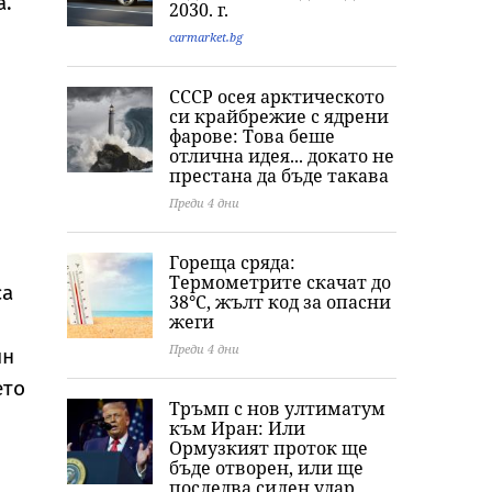
а.
2030. г.
СОП
carmarket.bg
СССР осея арктическото
си крайбрежие с ядрени
фарове: Това беше
отлична идея... докато не
престана да бъде такава
Преди 4 дни
Гореща сряда:
Термометрите скачат до
са
38°C, жълт код за опасни
жеги
Преди 4 дни
ин
ето
Тръмп с нов ултиматум
към Иран: Или
Ормузкият проток ще
бъде отворен, или ще
последва силен удар