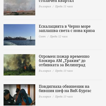
столичен квартал
България
Преди 11 часа
Ескалацията в Черно море
заплашва света с нова криза
Свят
Преди 12 часа
Огромен пожар временно
блокира АМ „Тракия“ до
отбивката за Велинград
България
Преди 13 часа
Повдигнаха обвинения на
бившия шеф на ВиК-Бургас
България
Преди 13 часа