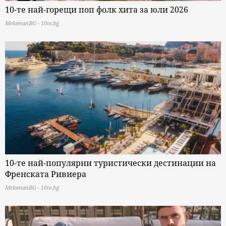
10-те най-горещи поп фолк хита за юли 2026
MelomanBG - 10te.bg
10-те най-популярни туристически дестинации на
Френската Ривиера
MelomanBG - 10te.bg