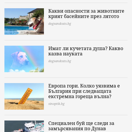
Какви опасности за животните
крият басейните през лятото
dogsandcats.bg
Имат ли кучетата душа? Какво
казва науката
dogsandcats.bg
Европа гори. Колко уязвима е
България при следващата
екстремна гореща вълна?
sinoptik.bg
Специален буй ще следи за
замърсявания по Дунав