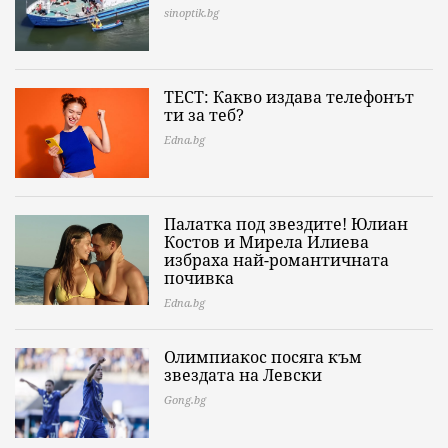
sinoptik.bg
ТЕСТ: Какво издава телефонът
ти за теб?
Edna.bg
Палатка под звездите! Юлиан
Костов и Мирела Илиева
избраха най-романтичната
почивка
Edna.bg
Олимпиакос посяга към
звездата на Левски
Gong.bg