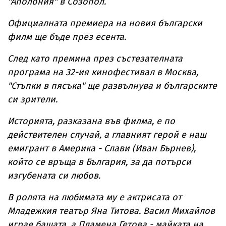
"Аполония" в Созопол.
Официалната премиера на новия български
филм ще бъде през есента.
След като премина през състезателната
програма на 32-ия кинофестивал в Москва,
"Стъпки в пясъка" ще развълнува и българските
си зрители.
Историята, разказана във филма, е по
действителен случай, а главният герой е наш
емигрант в Америка - Слави (Иван Бърнев),
който се връща в България, за да потърси
изгубената си любов.
В ролята на любимата му е актрисата от
Младежкия театър Яна Титова. Васил Михайлов
играе бащата, а Пламена Гетова - майката на