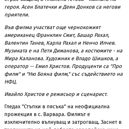
героя. Асен Блатечки и Деян Донков са негови
приятели.
Във филма участват още чернокожият
американец Франклин Смит, Башар Рахал,
Валентин Танев, Карла Рахал и Ненчо Илчев.
Музиката е на Петя Диманова, а костюмите - на
Мира Каланова. Художник е Владо Шишков, а
оператор -- Емил Христов. Продуценти са "Про
филм" и "Ню Бояна филм," със съдействието на
НФЦ.
Ивайло Христов е режисьор и сценарист.
Гледах "Стъпки в пясъка" на неофициална
прожекция в с. Варвара. Филмът е
изключително вълнуващ и затрогващ. Заснет в