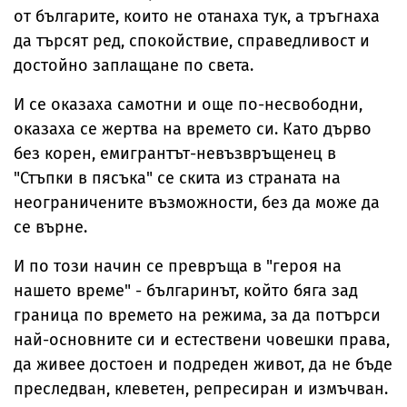
от българите, които не отанаха тук, а тръгнаха
да търсят ред, спокойствие, справедливост и
достойно заплащане по света.
И се оказаха самотни и още по-несвободни,
оказаха се жертва на времето си. Като дърво
без корен, емигрантът-невъзвръщенец в
"Стъпки в пясъка" се скита из страната на
неограничените възможности, без да може да
се върне.
И по този начин се превръща в "героя на
нашето време" - българинът, който бяга зад
граница по времето на режима, за да потърси
най-основните си и естествени човешки права,
да живее достоен и подреден живот, да не бъде
преследван, клеветен, репресиран и измъчван.