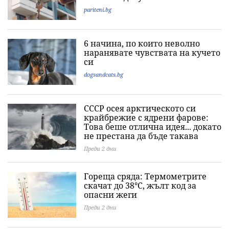
pariteni.bg
6 начина, по които неволно
наранявате чувствата на кучето
си
dogsandcats.bg
СССР осея арктическото си
крайбрежие с ядрени фарове:
Това беше отлична идея... докато
не престана да бъде такава
Преди 2 дни
Гореща сряда: Термометрите
скачат до 38°C, жълт код за
опасни жеги
Преди 2 дни