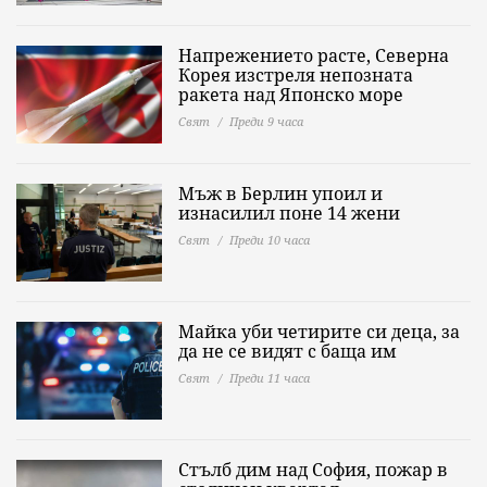
Напрежението расте, Северна
Корея изстреля непозната
ракета над Японско море
Свят
Преди 9 часа
Мъж в Берлин упоил и
изнасилил поне 14 жени
Свят
Преди 10 часа
Майка уби четирите си деца, за
да не се видят с баща им
Свят
Преди 11 часа
Стълб дим над София, пожар в