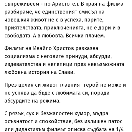
съпреживеем - по Аристотел. В края на филма
разбираме, че единственият смисъл на
човешкия живот не е в успеха, парите,
приятелствата, приключенията, не е дори и в
свободата. А в любовта. Всички плачем.
Филмът на Ивайло Христов разказва
социализма с неговите принуди, абсурди,
издевателства и нелепици през невъзможната
любовна история на Слави.
През целия си живот главният герой не може и
не успява да бъде с любимата си, поради
абсурдите на режима.
С рязък, сух и безжалостен хумор, мъдра
осъзнатост и спокойствие, без излишен патос
или дидактизъм филмът описва съдбата на 1/4