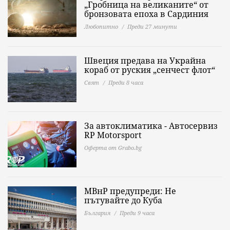
„Гробница на великаните“ от
бронзовата епоха в Сардиния
Любопитно
Преди 27 минути
Швеция предава на Украйна
кораб от руския „сенчест флот“
Свят
Преди 8 часа
За автоклиматика - Автосервиз
RP Motorsport
Оферта от Grabo.bg
МВнР предупреди: Не
пътувайте до Куба
България
Преди 9 часа