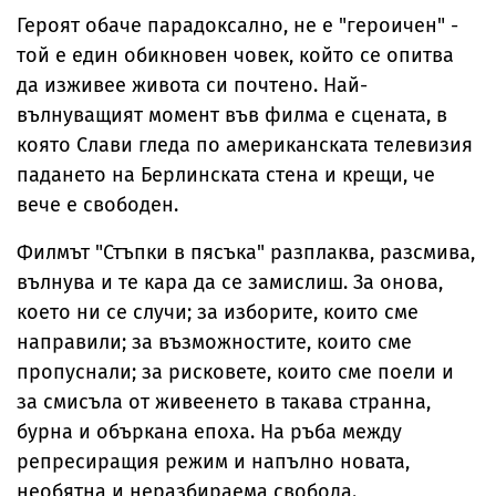
Героят обаче парадоксално, не е "героичен" -
той е един обикновен човек, който се опитва
да изживее живота си почтено. Най-
вълнуващият момент във филма е сцената, в
която Слави гледа по американската телевизия
падането на Берлинската стена и крещи, че
вече е свободен.
Филмът "Стъпки в пясъка" разплаква, разсмива,
вълнува и те кара да се замислиш. За онова,
което ни се случи; за изборите, които сме
направили; за възможностите, които сме
пропуснали; за рисковете, които сме поели и
за смисъла от живеенето в такава странна,
бурна и объркана епоха. На ръба между
репресиращия режим и напълно новата,
необятна и неразбираема свобода.