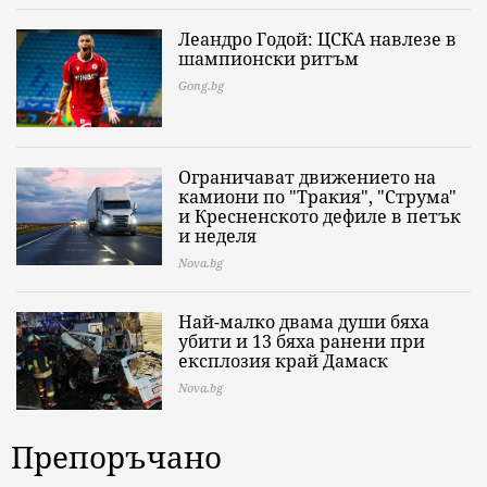
Леандро Годой: ЦСКА навлезе в
шампионски ритъм
Gong.bg
Ограничават движението на
камиони по "Тракия", "Струма"
и Кресненското дефиле в петък
и неделя
Nova.bg
Най-малко двама души бяха
убити и 13 бяха ранени при
експлозия край Дамаск
Nova.bg
Препоръчано