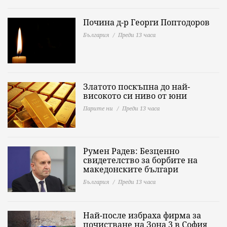
Почина д-р Георги Поптодоров
България
Преди 13 часа
Златото поскъпна до най-
високото си ниво от юни
Парите ни
Преди 13 часа
Румен Радев: Безценно
свидетелство за борбите на
македонските българи
България
Преди 13 часа
Най-после избраха фирма за
почистване на Зона 3 в София