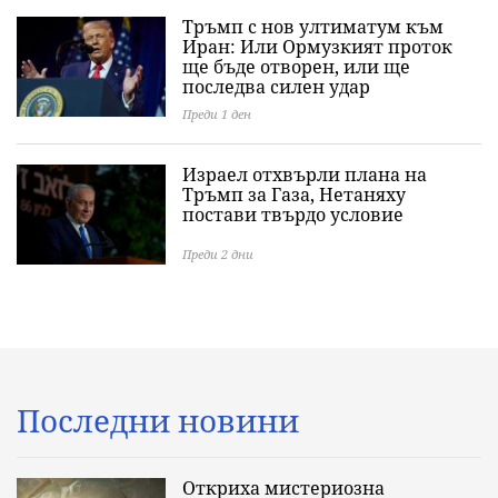
Тръмп с нов ултиматум към
Иран: Или Ормузкият проток
ще бъде отворен, или ще
последва силен удар
Преди 1 ден
Израел отхвърли плана на
Тръмп за Газа, Нетаняху
постави твърдо условие
Преди 2 дни
Последни новини
Откриха мистериозна