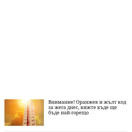
Внимание! Оранжев и жълт код
за жега днес, вижте къде ще
бъде най-горещо