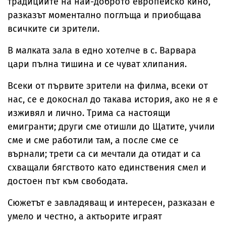
традициите на най-доброто европейско кино,
разказът моментално поглъща и приобщава
всичките си зрители.
В малката зала в едно хотелче в с. Варвара
цари пълна тишина и се чуват хлипания.
Всеки от първите зрители на филма, всеки от
нас, се е докоснал до такава история, ако не я е
изживял и лично. Трима са настоящи
емигранти; други сме отишли до Щатите, учили
сме и сме работили там, а после сме се
върнали; трети са си мечтали да отидат и са
схващали бягството като единствения смел и
достоен път към свободата.
Сюжетът е завладяващ и интересен, разказан е
умело и честно, а актьорите играят