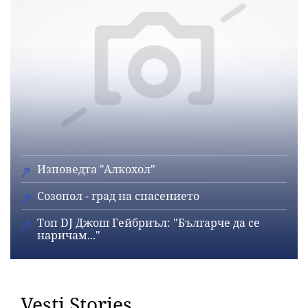
Изповедта "Алкохол"
Созопол - град на спасението
Топ DJ Джош Гейбриъл: "Българче да се
наричам..."
Vesti Stories