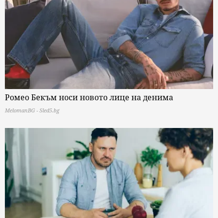
Ромео Бекъм носи новото лице на денима
MelomanBG - Sled5.bg