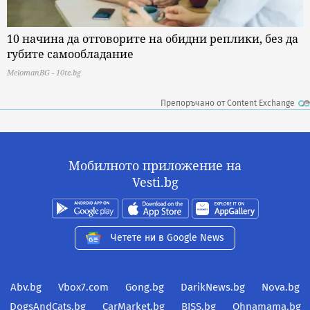
10 начина да отговорите на обидни реплики, без да
губите самообладание
MelomanBG - 10te.bg
Препоръчано от Content Exchange
Мобилното приложение на
Vesti.bg
Четете ни в Google News
Abv.bg
Vbox7.com
Gong.bg
DarikNews.bg
Nova.bg
DogsAndCats.bg
CarMarket.bg
BISS.bg
Ohnamama.bg