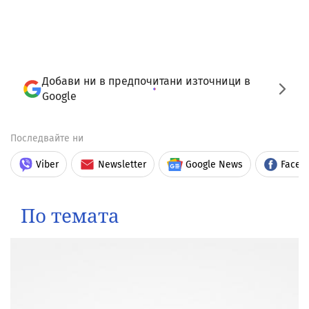
Добави ни в предпочитани източници в
Google
Последвайте ни
Viber
Newsletter
Google News
Faceb
По темата