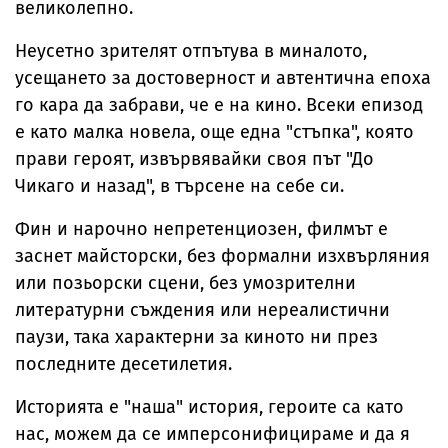
великолепно.
Неусетно зрителят отпътува в миналото,
усещането за достоверност и автентична епоха
го кара да забрави, че е на кино. Всеки епизод
е като малка новела, още една "стъпка", която
прави героят, извървявайки своя път "До
Чикаго и назад", в търсене на себе си.
Фин и нарочно непретенциозен, филмът е
заснет майсторски, без формални изхвърляния
или позьорски сцени, без умозрителни
литературни съждения или нереалистични
паузи, така характерни за киното ни през
последните десетилетия.
Историята е "наша" история, героите са като
нас, можем да се имперсонифицираме и да я