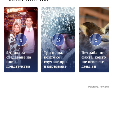
5
3
5
5 трика за
Три неща,
Пет забавни
създаване на
които се
факта, които
нови
случват при
ще освежат
приятелства
измръзване
деня ви