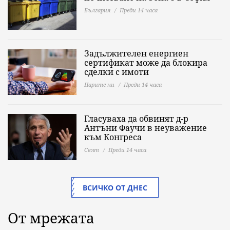
България
Преди 14 часа
Задължителен енергиен
сертификат може да блокира
сделки с имоти
Парите ни
Преди 14 часа
Гласуваха да обвинят д-р
Антъни Фаучи в неуважение
към Конгреса
Свят
Преди 14 часа
ВСИЧКО ОТ ДНЕС
От мрежата