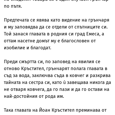
по пътя.
Предтечата се явява като видение на грънчаря
и му заповядва да се отдели от спътниците си.
Той занася главата в родния си град Емеса, а
оттам насетне домът му е благословен от
изобилие и благодат.
Преди смъртта си, по заповед на явилия се
отново Кръстител, грънчарят полага главата в
съд за вода, заключва съда в ковчег и разкрива
тайната на сестра си, като ù завещава никога да
не отваря ковчега, да го пази и да го остави на
най-достойния от рода им.
Така главата на Йоан Кръстител преминава от