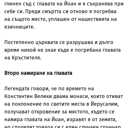
глинен съд с главата на Йоан и я съхранява при
себе си. Преди смъртта си отново я погребва
на същото място, уплашен от нашествията на
езичниците.
Постепенно църквата се разрушава и дълго
време никой не знае къде е погребана главата
на Кръстителя.
Второ намиране на главата
Легендата говори, че по времето на
Константин Велики двама монаси, които отиват
на поклонение по светите места в Йерусалим,
получават откровение за мястото, където се
намира главата на Йоан, изравят я от земята,
но споделят товара си с един случаен грънчар