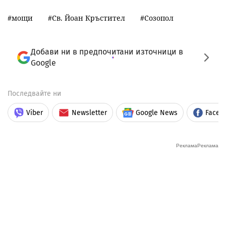
мощи
Св. Йоан Кръстител
Созопол
Добави ни в предпочитани източници в
Google
Последвайте ни
Viber
Newsletter
Google News
Faceb