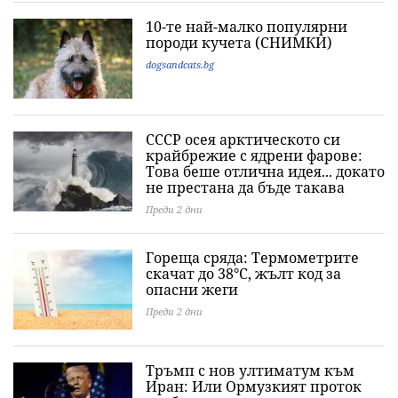
10-те най-малко популярни
породи кучета (СНИМКИ)
dogsandcats.bg
СССР осея арктическото си
крайбрежие с ядрени фарове:
Това беше отлична идея... докато
не престана да бъде такава
Преди 2 дни
Гореща сряда: Термометрите
скачат до 38°C, жълт код за
опасни жеги
Преди 2 дни
Тръмп с нов ултиматум към
Иран: Или Ормузкият проток