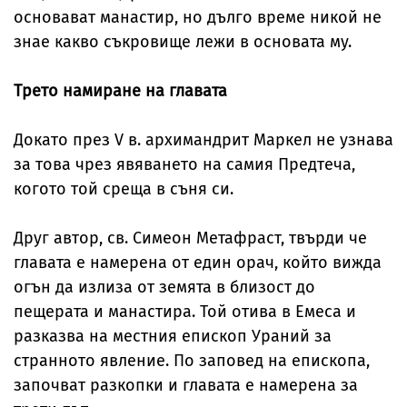
основават манастир, но дълго време никой не
знае какво съкровище лежи в основата му.
Трето намиране на главата
Докато през V в. архимандрит Маркел не узнава
за това чрез явяването на самия Предтеча,
когото той среща в съня си.
Друг автор, св. Симеон Метафраст, твърди че
главата е намерена от един орач, който вижда
огън да излиза от земята в близост до
пещерата и манастира. Той отива в Емеса и
разказва на местния епископ Ураний за
странното явление. По заповед на епископа,
започват разкопки и главата е намерена за