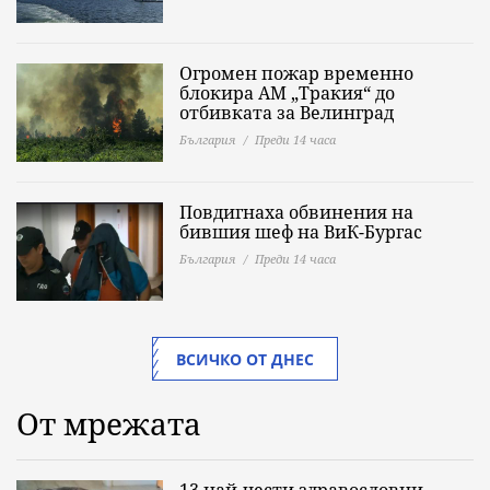
Огромен пожар временно
блокира АМ „Тракия“ до
отбивката за Велинград
България
Преди 14 часа
Повдигнаха обвинения на
бившия шеф на ВиК-Бургас
България
Преди 14 часа
ВСИЧКО ОТ ДНЕС
От мрежата