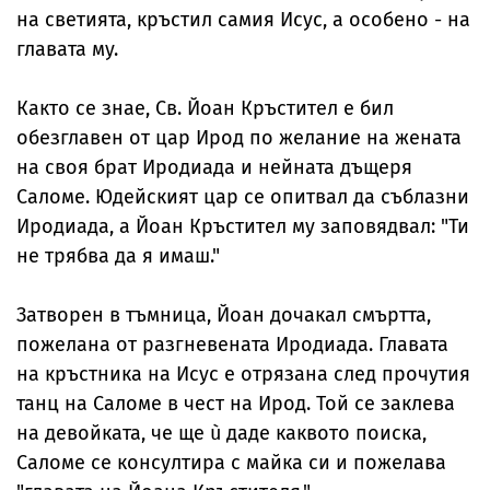
на светията, кръстил самия Исус, а особено - на
главата му.
Както се знае, Св. Йоан Кръстител е бил
обезглавен от цар Ирод по желание на жената
на своя брат Иродиада и нейната дъщеря
Саломе. Юдейският цар се опитвал да съблазни
Иродиада, а Йоан Кръстител му заповядвал: "Ти
не трябва да я имаш."
Затворен в тъмница, Йоан дочакал смъртта,
пожелана от разгневената Иродиада. Главата
на кръстника на Исус е отрязана след прочутия
танц на Саломе в чест на Ирод. Той се заклева
на девойката, че ще ù даде каквото поиска,
Саломе се консултира с майка си и пожелава