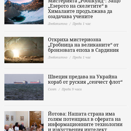
Мистерията „Роопкунд“: Защо
„Езерото на скелетите“ в
Хималаите продължава да
озадачава учените
Любопитно
Преди 1 час
Откриха мистериозна
„Гробница на великаните“ от
бронзовата епоха в Сардиния
Любопитно
Преди 1 час
Швеция предава на Украйна
кораб от руския „сенчест флот“
Свят
Преди 9 часа
Йотова: Нашата страна има
голям потенциал в сферата на
информационните технологии
и изкуствения интелект