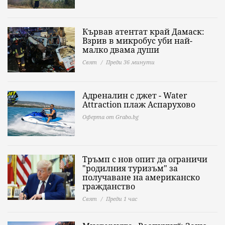
Кървав атентат край Дамаск:
Взрив в микробус уби най-
малко двама души
Свят
Преди 36 минути
Адреналин с джет - Water
Attraction плаж Аспарухово
Оферта от Grabo.bg
Тръмп с нов опит да ограничи
"родилния туризъм" за
получаване на американско
гражданство
Свят
Преди 1 час