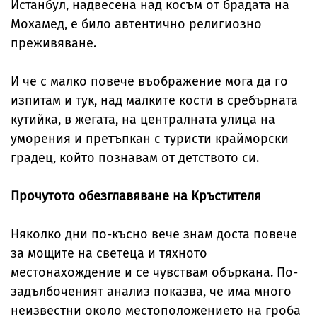
Истанбул, надвесена над косъм от брадата на
Мохамед, е било автентично религиозно
преживяване.
И че с малко повече въображение мога да го
изпитам и тук, над малките кости в сребърната
кутийка, в жегата, на централната улица на
уморения и претъпкан с туристи крайморски
градец, който познавам от детството си.
Прочутото обезглавяване на Кръстителя
Няколко дни по-късно вече знам доста повече
за мощите на светеца и тяхното
местонахождение и се чувствам объркана. По-
задълбоченият анализ показва, че има много
неизвестни около местоположението на гроба