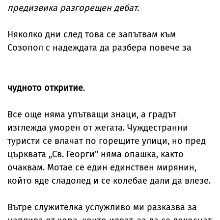
предизвика разгорещен дебат.
Няколко дни след това се запътвам към
Созопол с надеждата да разбера повече за
чудното откритие
.
Все още няма упътващи знаци, а градът
изглежда уморен от жегата. Чуждестранни
туристи се влачат по горещите улици, но пред
църквата „Св. Георги" няма опашка, както
очаквам. Мотае се един единствен мирянин,
който яде сладолед и се колебае дали да влезе.
Вътре служителка услужливо ми разказва за