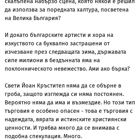
скалъпена набързо сцена, която някой е решил
да използва за поредната халтура, посветена
на Велика България?
И докато българските артисти и хора на
изкуството са буквално застрашени от
изчезване през следващата зима, държавата
сипе милиони в бездънната яма на
поклонническото невежество. Ами ако бърка?
Свети Йоан Кръстител няма да се обърне в
гроба, защото изглежда си няма постоянен.
Вероятно няма да има и възмездие. Но този тип
търговия е особено опасен - това е търговия с
надеждата, вярата и истинските християнски
ценности. И трябва много да се внимава с
подобна спекулация. Много.