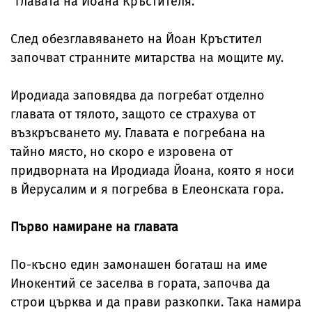
"главата на Йоана Кръстителя."
След обезглавяването на Йоан Кръстител
започват странните митарства на мощите му.
Иродиада заповядва да погребат отделно
главата от тялото, защото се страхува от
възкръсването му. Главата е погребана на
тайно място, но скоро е изровена от
придворната на Иродиада Йоана, която я носи
в Йерусалим и я погребва в Елеонската гора.
Първо намиране на главата
По-късно един замонашен богаташ на име
Инокентий се заселва в гората, започва да
строи църква и да прави разкопки. Така намира