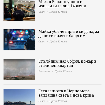
Мъж в Берлин упоил и
изнасилил поне 14 жени
Свят
Преди 11 часа
Майка уби четирите си деца, за
да не се видят с баща им
Свят
Преди 12 часа
Стълб дим над София, пожар в
столичен квартал
България
Преди 12 часа
Ескалацията в Черно море
заплашва света с нова криза
Свят
Преди 13 часа