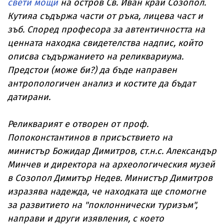
свети мощи
на остров Св. Иван край Созопол.
Кутияа съдържа части от ръка, лицева част и
зъб. Според професора за автентичността на
ценната находка свидетелства надпис, който
описва съдържанието на реликвариума.
Предстои (може би?) да бъде направен
антропологичен анализ и костите да бъдат
датирани.
Реликварият е отворен от проф.
Попоконстантинов в присъствието на
министър Божидар Димитров, ст.н.с. Александър
Минчев и директора на археологическия музей
в Созопол Димитър Недев. Министър Димитров
изразява надежда, че находката ще спомогне
за развитието на "поклоннически туризъм",
направи и други изявления, с което