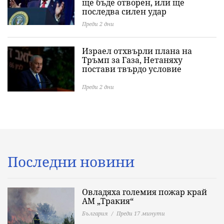
ще бъде отворен, или ще
последва силен удар
Преди 2 дни
Израел отхвърли плана на
Тръмп за Газа, Нетаняху
постави твърдо условие
Преди 2 дни
Последни новини
Овладяха големия пожар край
АМ „Тракия“
България
Преди 17 минути