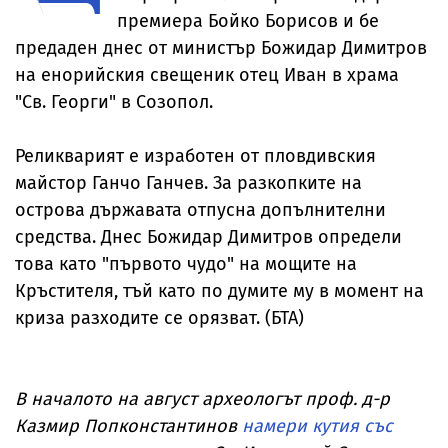
премиера Бойко Борисов и бе
предаден днес от министър Божидар Димитров
на енорийския свещеник отец Иван в храма
"Св. Георги" в Созопол.
Реликварият е изработен от пловдивския
майстор Ганчо Ганчев. За разкопките на
острова държавата отпусна допълнителни
средства. Днес Божидар Димитров определи
това като "първото чудо" на мощите на
Кръстителя, тъй като по думите му в момент на
криза разходите се орязват. (БТА)
В началото на август археологът проф. д-р
Казмир Попконстантинов
намери кутия със