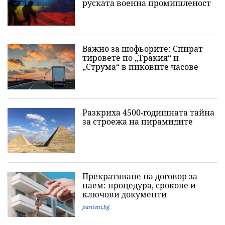
руската военна промишленост
Важно за шофьорите: Спират
тировете по „Тракия“ и
„Струма“ в пиковите часове
Разкриха 4500-годишната тайна
за строежа на пирамидите
Прекратяване на договор за
наем: процедура, срокове и
ключови документи
pariteni.bg