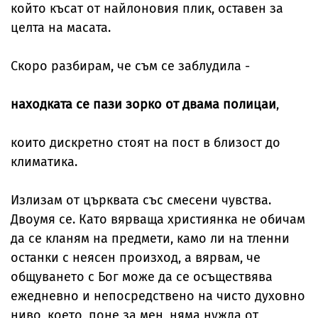
който късат от найлоновия плик, оставен за
целта на масата.
Скоро разбирам, че съм се заблудила -
находката се пази зорко от двама полицаи
,
които дискретно стоят на пост в близост до
климатика.
Излизам от църквата със смесени чувства.
Двоумя се. Като вярваща християнка не обичам
да се кланям на предмети, камо ли на тленни
останки с неясен произход, а вярвам, че
общуването с Бог може да се осъществява
ежедневно и непосредствено на чисто духовно
ниво, което, поне за мен, няма нужда от