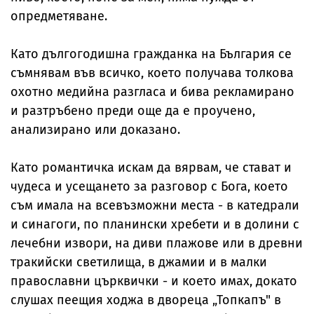
опредметяване.
Като дългогодишна гражданка на България се
съмнявам във всичко, което получава толкова
охотно медийна разгласа и бива рекламирано
и разтръбено преди още да е проучено,
анализирано или доказано.
Като романтичка искам да вярвам, че стават и
чудеса и усещането за разговор с Бога, което
съм имала на всевъзможни места - в катедрали
и синагоги, по планински хребети и в долини с
лечебни извори, на диви плажове или в древни
тракийски светилища, в джамии и в малки
православни църквички - и което имах, докато
слушах пеещия ходжа в двореца „Топкапъ" в