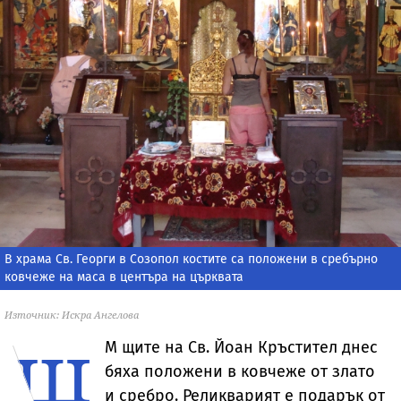
В храма Св. Георги в Созопол костите са положени в сребърно
ковчеже на маса в центъра на църквата
Източник: Искра Ангелова
щ
М
щите на Св. Йоан Кръстител днес
бяха положени в ковчеже от злато
и сребро. Реликварият е подарък от