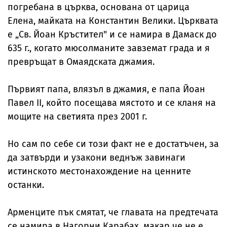
погребана в църква, основана от царица
Елена, майката на Константин Велики. Църквата
е „Св. Йоан Кръстител" и се намира в Дамаск до
635 г., когато мюсолманите завземат града и я
превръщат в Омаядската джамия.
Първият папа, влязъл в джамия, е папа Йоан
Павел II, който посещава мястото и се кланя на
мощите на светията през 2001 г.
Но сам по себе си този факт не е достатъчен, за
да затвърди и узакони веднъж завинаги
истинското местонахождение на ценните
останки.
Арменците пък смятат, че главата на предтечата
се намира в Нагорни Карабах, макар че не е