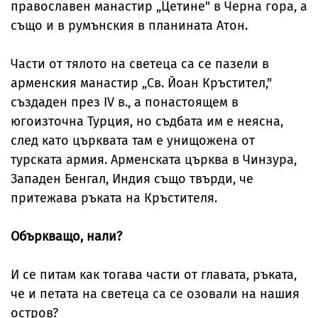
православен манастир „Цетине" в Черна гора, а
също и в румънския в планината Атон.
Части от тялото на светеца са се пазели в
арменския манастир „Св. Йоан Кръстител,"
създаден през IV в., a понастоящем в
югоизточна Турция, но съдбата им е неясна,
след като църквата там е унищожена от
турската армия. Арменската църква в Чинзура,
Западен Бенгал, Индия също твърди, че
притежава ръката на Кръстителя.
Объркващо, нали?
И се питам как тогава части от главата, ръката,
че и петата на светеца са се озовали на нашия
остров?