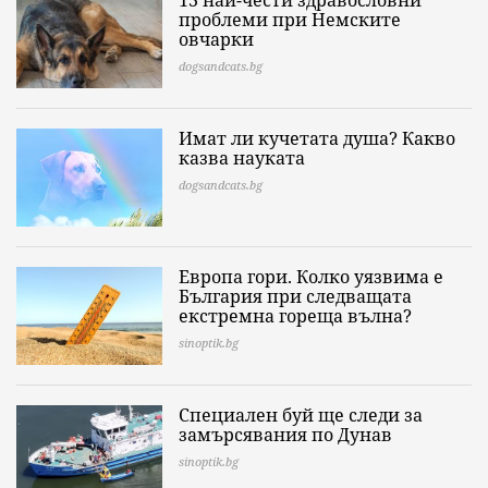
13 най-чести здравословни
проблеми при Немските
овчарки
dogsandcats.bg
Имат ли кучетата душа? Какво
казва науката
dogsandcats.bg
Европа гори. Колко уязвима е
България при следващата
екстремна гореща вълна?
sinoptik.bg
Специален буй ще следи за
замърсявания по Дунав
sinoptik.bg