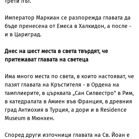
трети път.
Император Маркиан се разпорежда главата да
бъде пренесена от Емеса в Халкидон, а после -
и в Цариград.
Днес на шест места в света твърдят, че
притежават главата на светеца
Има много места по света, в които настояват, че
пазят главата на Кръстителя - в Ордена на
тамплиерите, в църквата „Сан Силвестро" в Рим,
в катедралата в Амиен във Франция, в древния
град Антиохия в Турция, а дори и в Residence
Museum в Мюнхен.
Според други източници главата на Св. Йоан е