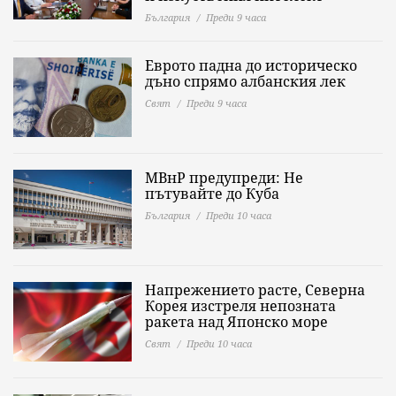
България
Преди 9 часа
Еврото падна до историческо
дъно спрямо албанския лек
Свят
Преди 9 часа
МВнР предупреди: Не
пътувайте до Куба
България
Преди 10 часа
Напрежението расте, Северна
Корея изстреля непозната
ракета над Японско море
Свят
Преди 10 часа