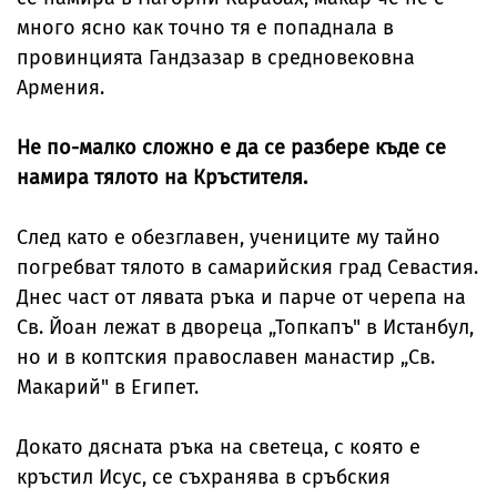
много ясно как точно тя е попаднала в
провинцията Гандзазар в средновековна
Армения.
Не по-малко сложно е да се разбере къде се
намира тялото на Кръстителя.
След като е обезглавен, учениците му тайно
погребват тялото в самарийския град Севастия.
Днес част от лявата ръка и парче от черепа на
Св. Йоан лежат в двореца „Топкапъ" в Истанбул,
но и в коптския православен манастир „Св.
Макарий" в Египет.
Докато дясната ръка на светеца, с която е
кръстил Исус, се съхранява в сръбския