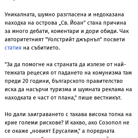
Уникалната, шумно разгласена и недоказана
находка на острова „Св. Йоан" стана причина
за много дебати, коментари и дори обиди. Чак
авторитетният "Уолстрийт джърнъл" посвети
статия
на събитието.
"За да помогне на страната да излезе от най-
тежката рецесия от падането на комунизма там
преди 20 години, българското правителство
иска да насърчи туризма и шумната реклама на
находката е част от плана," пише вестникът.
Но дали заиграването с такава висока топка на
крие големи рискове? И какво, ако Созопол не
се окаже „новият Ерусалим," а поредната