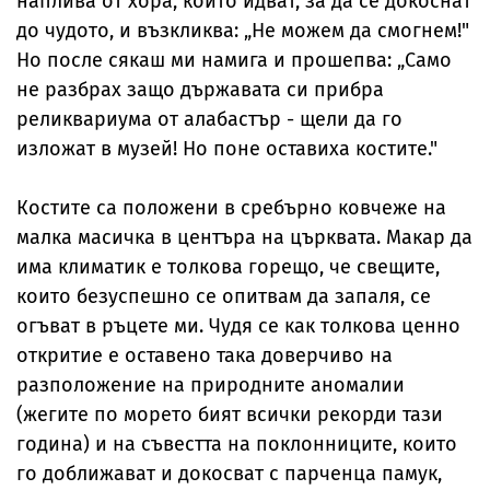
наплива от хора, които идват, за да се докоснат
до чудото, и възкликва: „Не можем да смогнем!"
Но после сякаш ми намига и прошепва: „Само
не разбрах защо държавата си прибра
реликвариума от алабастър - щели да го
изложат в музей! Но поне оставиха костите."
Костите са положени в сребърно ковчеже на
малка масичка в центъра на църквата. Макар да
има климатик е толкова горещо, че свещите,
които безуспешно се опитвам да запаля, се
огъват в ръцете ми. Чудя се как толкова ценно
откритие е оставено така доверчиво на
разположение на природните аномалии
(жегитe по морето бият всички рекорди тази
година) и на съвестта на поклонниците, които
го доближават и докосват с парченца памук,