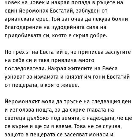
човек на човек и накрая попада в ръцете на
един йеромонах Евстатий, заблуден от
арианската ерес. Той започва да лекува болни
благодарение на чудодейната сила на
придобивката си, която е скрил добре.
Но грехът на Евстатий е, че приписва заслугите
на себе си и така привлича много
последователи. Накрая жителите на Емеса
узнават за измамата и князът им гони Евстатий
от пещерата, в която живее.
Йеромонахът моли да тръгне на следващия ден
и използва нощта, за да скрие главата на
светеца дълбоко под земята, с надеждата, че ще
се върне и ще си я вземе. Това не се случва,
защото в пещерата се заселват монаси и