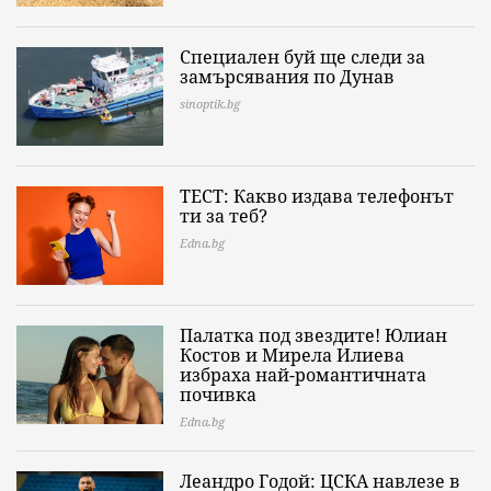
Специален буй ще следи за
замърсявания по Дунав
sinoptik.bg
ТЕСТ: Какво издава телефонът
ти за теб?
Edna.bg
Палатка под звездите! Юлиан
Костов и Мирела Илиева
избраха най-романтичната
почивка
Edna.bg
Леандро Годой: ЦСКА навлезе в