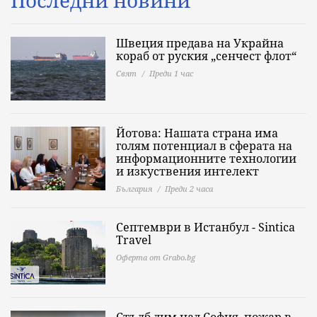
Последни новини
Швеция предава на Украйна
кораб от руския „сенчест флот“
Свят
Преди 1 час
Йотова: Нашата страна има
голям потенциал в сферата на
информационните технологии
и изкуствения интелект
България
Преди 2 часа
Септември в Истанбул - Sintica
Travel
Оферта от Grabo.bg