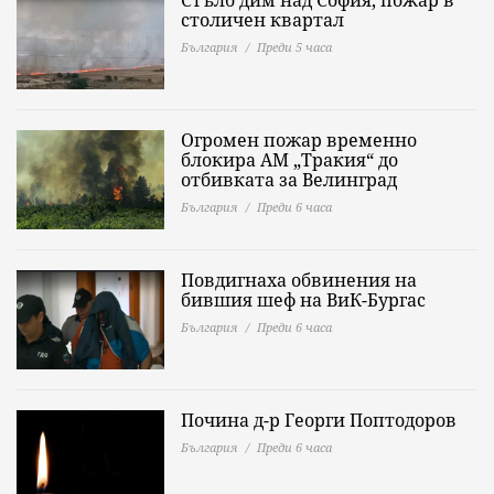
Стълб дим над София, пожар в
столичен квартал
България
Преди 5 часа
Огромен пожар временно
блокира АМ „Тракия“ до
отбивката за Велинград
България
Преди 6 часа
Повдигнаха обвинения на
бившия шеф на ВиК-Бургас
България
Преди 6 часа
Почина д-р Георги Поптодоров
България
Преди 6 часа