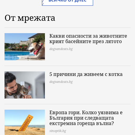
От мрежата
Какви опасности за животните
крият басейните през лятото
dogsandcats.bg
5 причини да живеем с котка
dogsandcats.bg
Европа гори. Колко уязвима е
България при следващата
екстремна гореща вълна?
sinoptik.bg