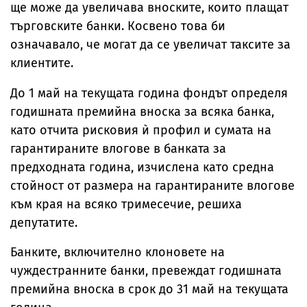
ще може да увеличава вноските, които плащат
търговските банки. Косвено това би
означавало, че могат да се увеличат таксите за
клиентите.
До 1 май на текущата година фондът определя
годишната премийна вноска за всяка банка,
като отчита рисковия ѝ профил и сумата на
гарантираните влогове в банката за
предходната година, изчислена като средна
стойност от размера на гарантираните влогове
към края на всяко тримесечие, решиха
депутатите.
Банките, включително клоновете на
чуждестранните банки, превеждат годишната
премийна вноска в срок до 31 май на текущата