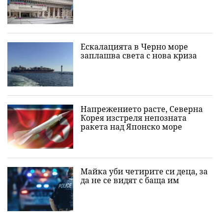
Ескалацията в Черно море
заплашва света с нова криза
Напрежението расте, Северна
Корея изстреля непозната
ракета над Японско море
Майка уби четирите си деца, за
да не се видят с баща им