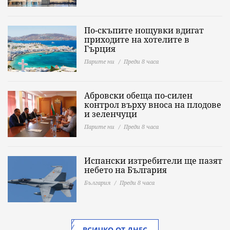
По-скъпите нощувки вдигат
приходите на хотелите в
Гърция
Парите ни
Преди 8 часа
Абровски обеща по-силен
контрол върху вноса на плодове
и зеленчуци
Парите ни
Преди 8 часа
Испански изтребители ще пазят
небето на България
България
Преди 8 часа
ВСИЧКО ОТ ДНЕС