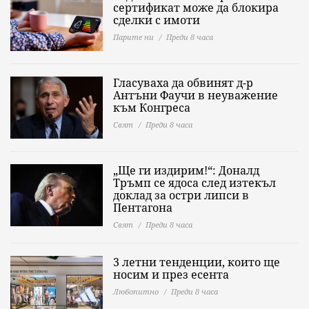
сертификат може да блокира
сделки с имоти
Парите ни
Преди 8 часа
Гласуваха да обвинят д-р
Антъни Фаучи в неуважение
към Конгреса
Свят
Преди 8 часа
„Ще ги издирим!“: Доналд
Тръмп се ядоса след изтекъл
доклад за остри липси в
Пентагона
Свят
Преди 8 часа
3 летни тенденции, които ще
носим и през есента
Любопитно
Преди 8 часа