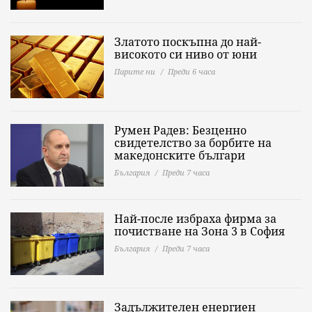
Златото поскъпна до най-
високото си ниво от юни
Парите ни
Преди 6 часа
Румен Радев: Безценно
свидетелство за борбите на
македонските българи
България
Преди 7 часа
Най-после избраха фирма за
почистване на Зона 3 в София
България
Преди 7 часа
Задължителен енергиен