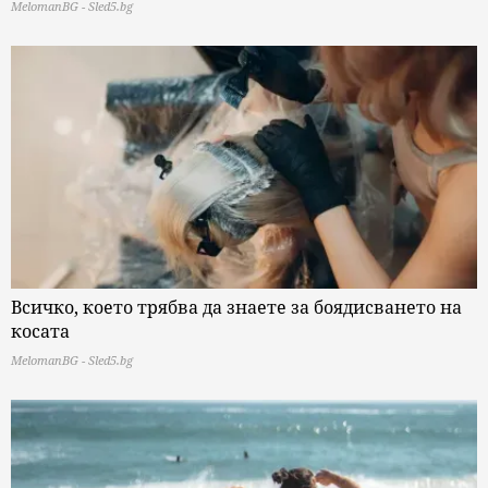
MelomanBG - Sled5.bg
Всичко, което трябва да знаете за боядисването на
косата
MelomanBG - Sled5.bg