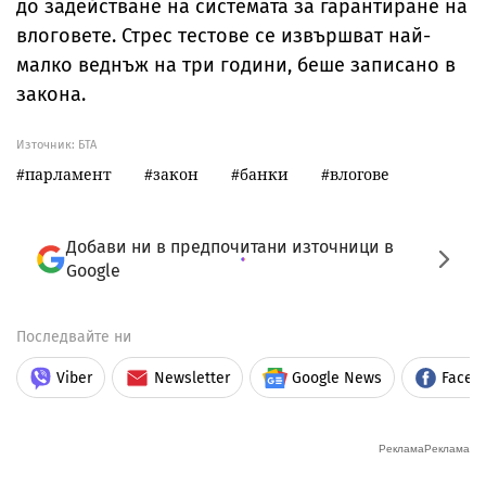
до задействане на системата за гарантиране на
влоговете. Стрес тестове се извършват най-
малко веднъж на три години, беше записано в
закона.
Източник:
БТА
парламент
закон
банки
влогове
Добави ни в предпочитани източници в
Google
Последвайте ни
Viber
Newsletter
Google News
Faceb