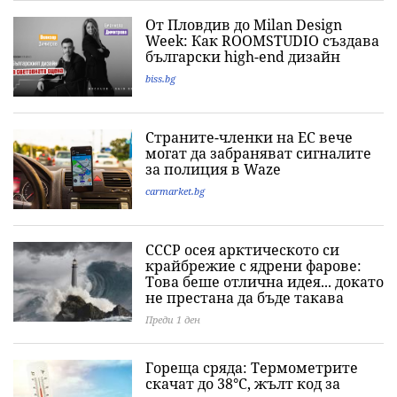
От Пловдив до Milan Design
Week: Как ROOMSTUDIO създава
български high-end дизайн
biss.bg
Страните-членки на ЕС вече
могат да забраняват сигналите
за полиция в Waze
carmarket.bg
СССР осея арктическото си
крайбрежие с ядрени фарове:
Това беше отлична идея... докато
не престана да бъде такава
Преди 1 ден
Гореща сряда: Термометрите
скачат до 38°C, жълт код за