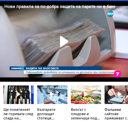
Ще поевтинеят
Българите
Вносът с
Фалшиви
ли горивата след
доплащат
плодове и
сайтове
спада на
стотици
зеленчуци под
примамват с
петрола
милиони евро за
лупа: закъсня ли
огромни
лекарства
държавата с
намаления: к