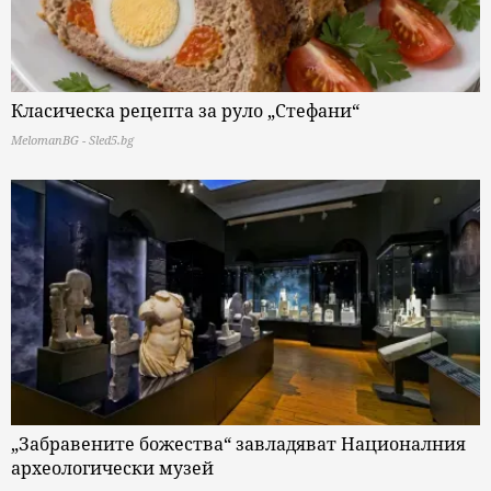
Класическа рецепта за руло „Стефани“
MelomanBG - Sled5.bg
„Забравените божества“ завладяват Националния
археологически музей