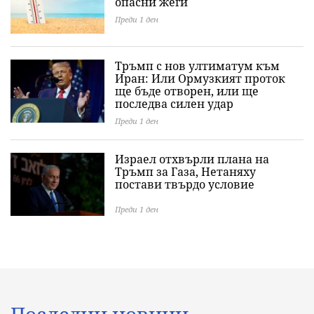
опасни жеги
Преди 1 ден
Тръмп с нов ултиматум към
Иран: Или Ормузкият проток
ще бъде отворен, или ще
последва силен удар
Преди 1 ден
Израел отхвърли плана на
Тръмп за Газа, Нетаняху
постави твърдо условие
Преди 1 ден