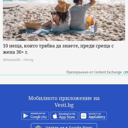
10 неща, които трябва да знаете, преди среща с
жена 30+ г.
MelomanBG - 10te.bg
Препоръчано от Content Exchange
Мобилното приложение на
Vesti.bg
Четете ни в Google News