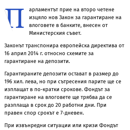
П
проверките
да ги
разпознаем
арламентът прие на второ четене
изцяло нов Закон за гарантиране на
влоговете в банките, внесен от
Министерския съвет.
Законът транспонира европейска директива от
16 април 2014 г. относно схемите за
гарантиране на депозити.
Гарантираните депозити остават в размер до
196 хил. лева, но при сътресения парите ще се
изплащат в по-кратки срокове. Фондът за
гарантиране на влоговете ще трябва да се
разплаща в срок до 20 работни дни. При
правен спор срокът е 7-дневен.
При извънредни ситуации или кризи Фондът