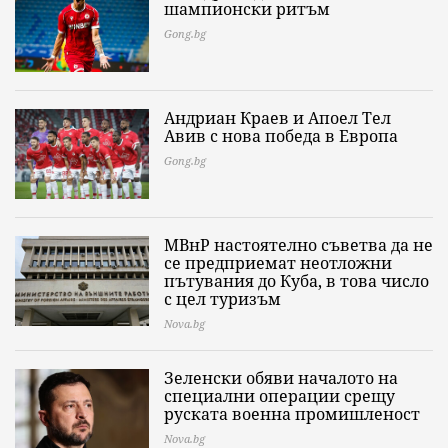
шампионски ритъм
Gong.bg
Андриан Краев и Апоел Тел
Авив с нова победа в Европа
Gong.bg
МВнР настоятелно съветва да не
се предприемат неотложни
пътувания до Куба, в това число
с цел туризъм
Nova.bg
Зеленски обяви началото на
специални операции срещу
руската военна промишленост
Nova.bg