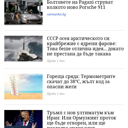
Болтовете на Pagani струват
колкото ново Porsche 911
carmarket.bg
СССР осея арктическото си
крайбрежие с ядрени фарове:
Това беше отлична идея... докато
не престана да бъде такава
Преди 1 ден
Гореща сряда: Термометрите
скачат до 38°C, жълт код за
опасни жеги
Преди 1 ден
Тръмп с нов ултиматум към
Иран: Или Ормузкият проток
ще бъде отворен, или ще