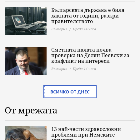
Българската държава е била
хакната от години, разкри
правителството
България
Преди 14 часа
Сметната палата почва
проверка на Делян Пеевски за
конфликт на интереси
България
Преди 14 часа
ВСИЧКО ОТ ДНЕС
От мрежата
13 най-чести здравословни
проблеми при Немските