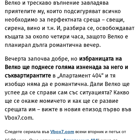
Велко и трескаво вълнение завладява
приятелите му, които подсигуряват всичко
необходимо за перфектната среща – свещи,
сирена, вино и т.н. И, разбира се, освобождават
къщата за около четири часа, защото Велко е
планирал дълга романтична вечер.
Вечерта започва добре, но
избраницата на
Велко ще поднесе голяма изненада за него и
съквартирантите
в „Апартамент 404“ и тя
изобщо няма да е романтична. Дали Велко ще
успее да се справи сам със ситуацията? Какво
ще се окаже момичето и как ще се развие
срещата им – вижте в новия епизод първо във
Vbox7.com.
Следете сериала във
Vbox7.com
всеки вторник и петък от