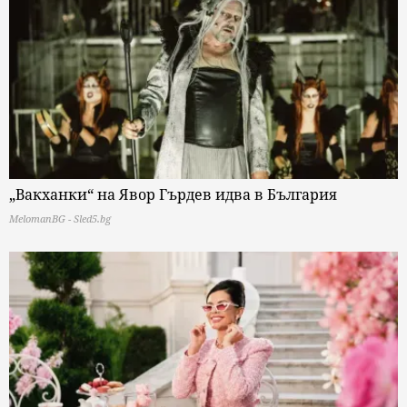
„Вакханки“ на Явор Гърдев идва в България
MelomanBG - Sled5.bg