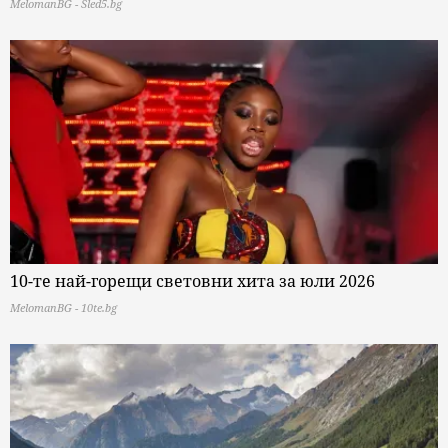
MelomanBG - Sled5.bg
10-те най-горещи световни хита за юли 2026
MelomanBG - 10te.bg