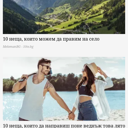
10 неща, които можем да правим на село
MelomanBG - 10te.bg
10 неща, които да направиш поне веднъж това лято