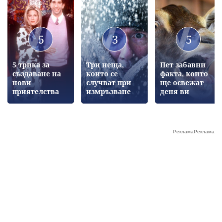
5
3
5
5 трика за
Три неща,
Пет забавни
създаване на
които се
факта, които
нови
случват при
ще освежат
приятелства
измръзване
деня ви