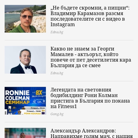
„Не бъдете скромни, а пищни“:
Владимир Карамазов разсмя
последователите си с видео в
Instagram
Edna.bg
Какво не знаем за Георги
Мамалев - актьорът, който
повече от пет десетилетия кара
България да се смее
Edna.bg
Легендата на световния
бодибилдинг Рони Колман
пристига в България по покана
на Fitness1
Gong.bg
Александър Александров:
Направихме голям мач, с нашия