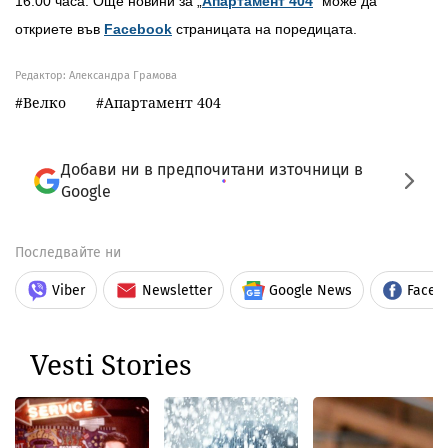
16:00 часа. Още новини за „
Апартамент 404
“ може да
откриете във
Facebook
страницата на поредицата.
Редактор: Александра Грамова
Велко
Апартамент 404
Добави ни в предпочитани източници в
Google
Последвайте ни
Viber
Newsletter
Google News
Faceb
Vesti Stories