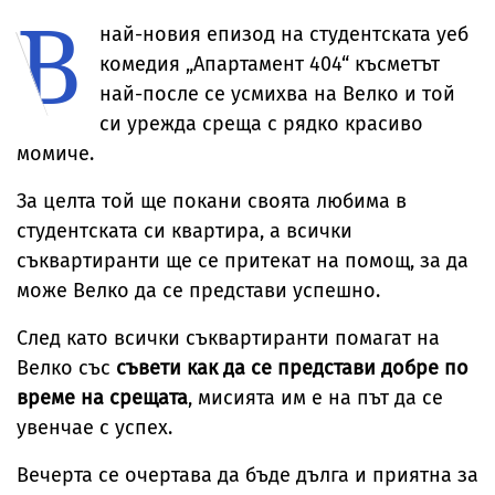
В
отвърна на
„гаджето от
легенда
върха на
критиките към
Формула 1“ Люис
Мерилин Монро
Бруклинския
най-новия епизод на студентската уеб
тялото ѝ
Хамилтън
мост
комедия „Апартамент 404“ късметът
най-после се усмихва на Велко и той
си урежда среща с рядко красиво
момиче.
За целта той ще покани своята любима в
студентската си квартира, а всички
съквартиранти ще се притекат на помощ, за да
може Велко да се представи успешно.
След като всички съквартиранти помагат на
Велко със
съвети как да се представи добре по
време на срещата
, мисията им е на път да се
увенчае с успех.
Вечерта се очертава да бъде дълга и приятна за