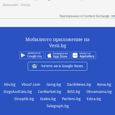
MelomanBG - 10te.bg
Препоръчано от Content Exchange
Мобилното приложение на
Vesti.bg
Четете ни в Google News
Abv.bg
Vbox7.com
Gong.bg
DarikNews.bg
Nova.bg
DogsAndCats.bg
CarMarket.bg
BISS.bg
Ohnamama.bg
Sinoptik.bg
Grabo.bg
Pariteni.bg
Edna.bg
Telegraph.bg