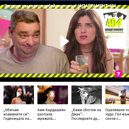
„Обичам
Ким Кардашиян
„Кажи сбогом на
Оцеляване п
извивките си“:
разпали
Джак“:
чудо: Гол мъ
Годеницата на
мрежата:
Последните думи
скочи с
Кристиано
Публикува
и фаталната нощ
„импровизи
Роналдо
снимка с
на холивудската
парашут“ от