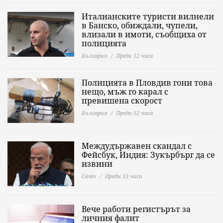
Италианските туристи вилнели
в Банско, обиждали, чупели,
влизали в имоти, съобщиха от
полицията
България
Преди 12 часа
Полицията в Пловдив гони това
нещо, мъж го карал с
превишена скорост
България
Преди 12 часа
Междудържавен скандал с
Фейсбук, Индия: Зукърбърг да се
извини
Свят
Преди 13 часа
Вече работи регистърът за
личния фалит