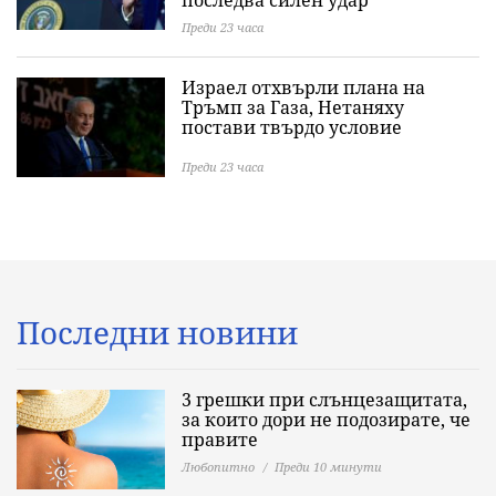
последва силен удар
Преди 23 часа
Израел отхвърли плана на
Тръмп за Газа, Нетаняху
постави твърдо условие
Преди 23 часа
Последни новини
3 грешки при слънцезащитата,
за които дори не подозирате, че
правите
Любопитно
Преди 10 минути