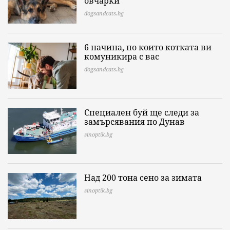
овчарки
dogsandcats.bg
6 начина, по които котката ви
комуникира с вас
dogsandcats.bg
Специален буй ще следи за
замърсявания по Дунав
sinoptik.bg
Над 200 тона сено за зимата
sinoptik.bg