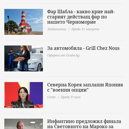
Фар Шабла - какво крие най-
старият действащ фар по
нашето Черноморие
Любопитно
Преди 11 минути
За автомобила - Grill Chez Nous
Оферта от Grabo.bg
Северна Корея заплаши Япония
с "военни опции"
Свят
Преди 8 часа
Инфантино предложил финала
на Световното на Мароко за