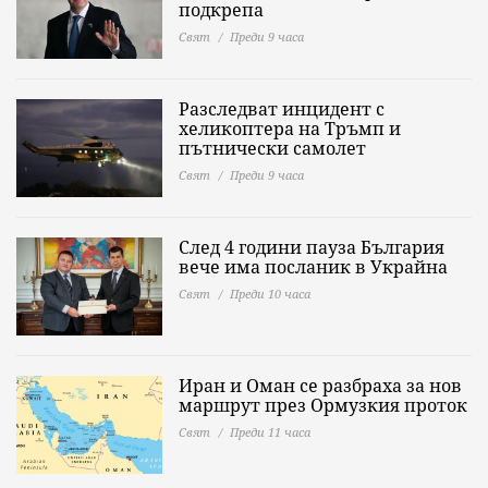
подкрепа
Свят
Преди 9 часа
Разследват инцидент с
хеликоптера на Тръмп и
пътнически самолет
Свят
Преди 9 часа
След 4 години пауза България
вече има посланик в Украйна
Свят
Преди 10 часа
Иран и Оман се разбраха за нов
маршрут през Ормузкия проток
Свят
Преди 11 часа