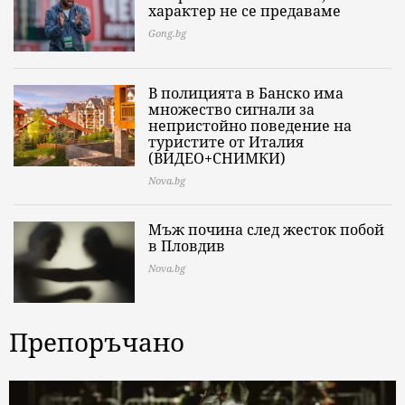
характер не се предаваме
Gong.bg
В полицията в Банско има
множество сигнали за
непристойно поведение на
туристите от Италия
(ВИДЕО+СНИМКИ)
Nova.bg
Мъж почина след жесток побой
в Пловдив
Nova.bg
Препоръчано