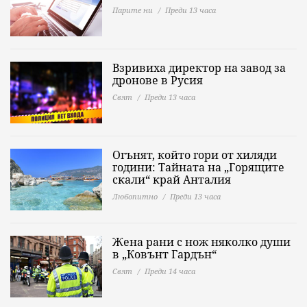
Парите ни
Преди 13 часа
Взривиха директор на завод за
дронове в Русия
Свят
Преди 13 часа
Огънят, който гори от хиляди
години: Тайната на „Горящите
скали“ край Анталия
Любопитно
Преди 13 часа
Жена рани с нож няколко души
в „Ковънт Гардън“
Свят
Преди 14 часа