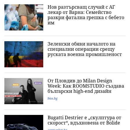
Нов разтърсващ случай с АГ
лекар от Варна: Семейство
разкри фатална грешка с бебето
им
Зеленски обяви началото на
специални операции срещу
руската военна промишленост
От Пловдив до Milan Design
Week: Как ROOMSTUDIO създава
български high-end дизайн
biss.bg
Bugatti Destrier е „скулптура от
скорост“, вдъхновена от Bolide
carmarket.bg