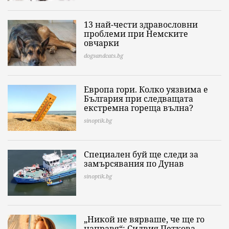
13 най-чести здравословни
проблеми при Немските
овчарки
dogsandcats.bg
Европа гори. Колко уязвима е
България при следващата
екстремна гореща вълна?
sinoptik.bg
Специален буй ще следи за
замърсявания по Дунав
sinoptik.bg
„Никой не вярваше, че ще го
направя“: Силвия Петкова