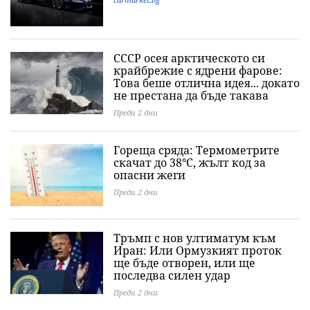
СССР осея арктическото си
крайбрежие с ядрени фарове:
Това беше отлична идея... докато
не престана да бъде такава
Преди 2 дни
Гореща сряда: Термометрите
скачат до 38°C, жълт код за
опасни жеги
Преди 2 дни
Тръмп с нов ултиматум към
Иран: Или Ормузкият проток
ще бъде отворен, или ще
последва силен удар
Преди 2 дни