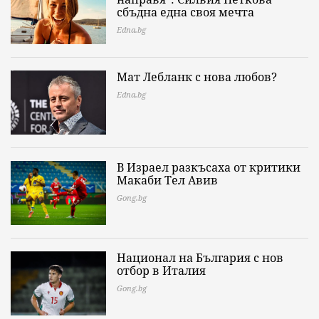
сбъдна една своя мечта
Edna.bg
Мат Лебланк с нова любов?
Edna.bg
В Израел разкъсаха от критики
Макаби Тел Авив
Gong.bg
Национал на България с нов
отбор в Италия
Gong.bg