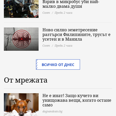
Взрив в микробус уби най-
малко двама души
Свят
Преди 2 часа
Ново силно земетресение
разтърси Филипините, трусът е
усетен и в Манила
Свят
Преди 2 часа
ВСИЧКО ОТ ДНЕС
От мрежата
Не е инат! Защо кучето ви
унищожава вещи, когато остане
само
dogsandcats.bg