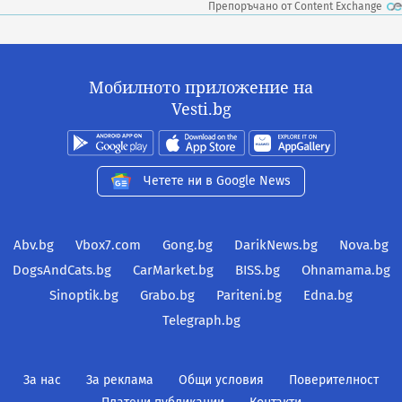
Препоръчано от Content Exchange
Мобилното приложение на
Vesti.bg
Четете ни в Google News
Abv.bg
Vbox7.com
Gong.bg
DarikNews.bg
Nova.bg
DogsAndCats.bg
CarMarket.bg
BISS.bg
Ohnamama.bg
Sinoptik.bg
Grabo.bg
Pariteni.bg
Edna.bg
Telegraph.bg
За нас
За реклама
Общи условия
Поверителност