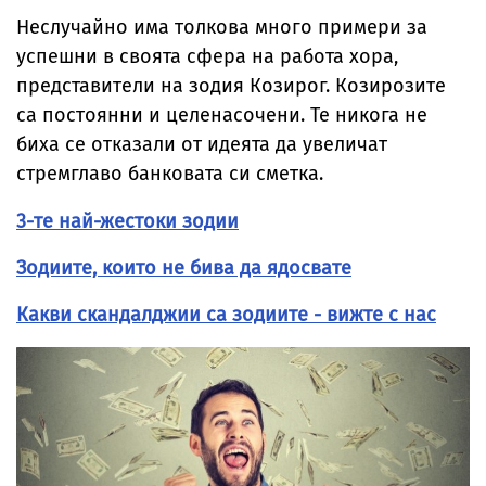
Неслучайно има толкова много примери за
успешни в своята сфера на работа хора,
представители на зодия Козирог. Козирозите
са постоянни и целенасочени. Те никога не
биха се отказали от идеята да увеличат
стремглаво банковата си сметка.
3-те най-жестоки зодии
Зодиите, които не бива да ядосвате
Какви скандалджии са зодиите - вижте с нас