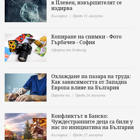
в Плевен, извършителят се
издирва
България
Преди 11 минути
Копиране на снимки - Фото
Гърбачев - София
Оферта от Grabo.bg
Охлаждане на пазара на труда:
Как зависимостта от Западна
Европа влияе на България
Парите ни
Преди 24 минути
Конфликтът в Банско:
Чуждестранните деца са били у
нас по инициатива на България
България
Преди 27 минути