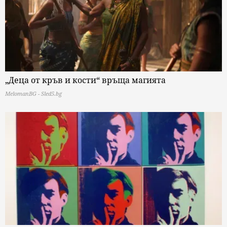
„Деца от кръв и кости“ връща магията
MelomanBG - Sled5.bg