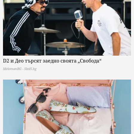
D2 и Део търсят заедно своята „Свобода“
MelomanBG - Sled5.bg