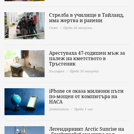
Стрелба в училище в Тайланд,
има жертва и ранени
Свят
Преди 46 минути
Арестуваха 47-годишен мъж за
палеж на кметството в
Тръстеник
България
Преди 56 минути
iPhone се оказа милиони пъти
по-мощен от компютъра на
НАСА
Любопитно
Преди 1 час
Легендарният Arctic Sunrise на