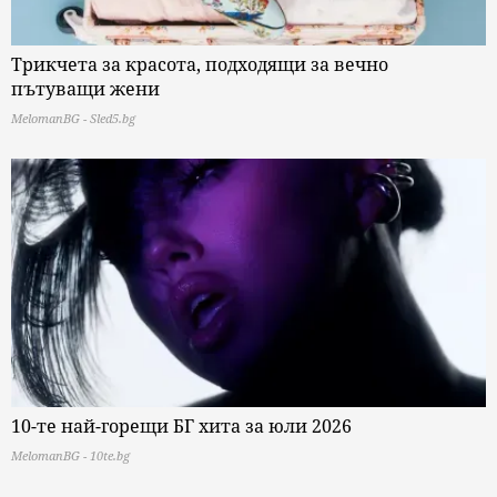
Трикчета за красота, подходящи за вечно
пътуващи жени
MelomanBG - Sled5.bg
10-те най-горещи БГ хита за юли 2026
MelomanBG - 10te.bg