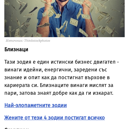
Източник: Thinkstockphotos
Близнаци
Тази зодия е един истински бизнес двигател -
винаги идейни, енергични, заредени със
знание и опит как да постигнат върхове в
кариерата си. Близнаците винаги мислят за
пари, затова знаят добре как да ги изкарат.
Най-злопаметните зодии
Жените от тези 4 зодии постигат всичко