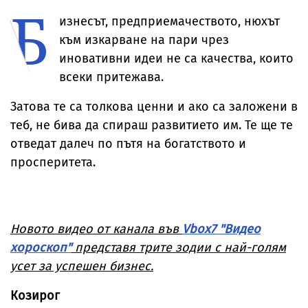
Б
Брус Уилис след
невиждано
от дома им
юбилея ѝ
досега явление
изнесът, предприемачеството, нюхът
към изкарване на пари чрез
иновативни идеи не са качества, които
всеки притежава.
Затова те са толкова ценни и ако са заложени в
теб, не бива да спираш развитието им. Те ще те
отведат далеч по пътя на богатството и
просперитета.
Новото видео от канала във
Vbox7 "Видео
хороскоп"
представя трите зодии с най-голям
усет за успешен бизнес.
Козирог