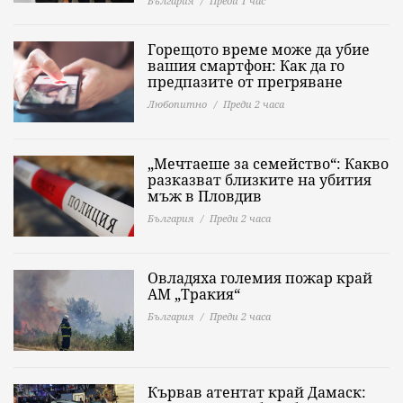
България
Преди 1 час
Горещото време може да убие
вашия смартфон: Как да го
предпазите от прегряване
Любопитно
Преди 2 часа
„Мечтаеше за семейство“: Какво
разказват близките на убития
мъж в Пловдив
България
Преди 2 часа
Овладяха големия пожар край
АМ „Тракия“
България
Преди 2 часа
Кървав атентат край Дамаск: