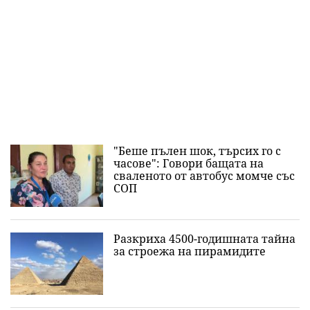
"Беше пълен шок, търсих го с
часове": Говори бащата на
сваленото от автобус момче със
СОП
Разкриха 4500-годишната тайна
за строежа на пирамидите