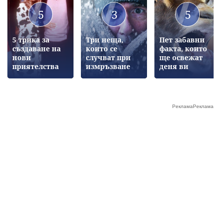
5
3
5
5 трика за
Три неща,
Пет забавни
създаване на
които се
факта, които
нови
случват при
ще освежат
приятелства
измръзване
деня ви