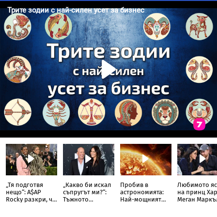
„Тя подготвя
„Какво би искал
Пробив в
Любимото яс
нещо“: A$AP
съпругът ми?“:
астрономията:
на принц Хар
Rocky разкри, че
Тъжното
Най-мощният
Меган Маркъ
Риана записва
признание на
слънчев
разкри
нов албум
съпругата на
телескоп улови
кулинарна т