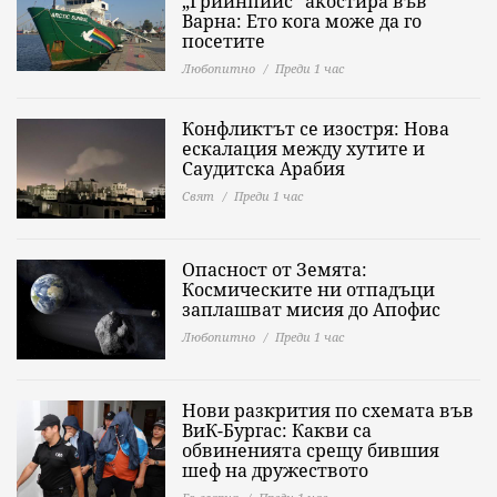
„Грийнпийс“ акостира във
Варна: Ето кога може да го
посетите
Любопитно
Преди 1 час
Конфликтът се изостря: Нова
ескалация между хутите и
Саудитска Арабия
Свят
Преди 1 час
Опасност от Земята:
Космическите ни отпадъци
заплашват мисия до Апофис
Любопитно
Преди 1 час
Нови разкрития по схемата във
ВиК-Бургас: Какви са
обвиненията срещу бившия
шеф на дружеството