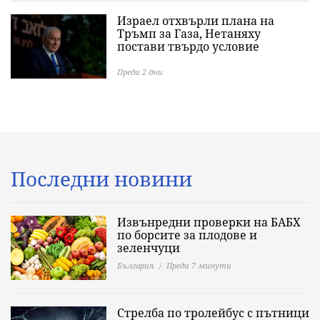
Израел отхвърли плана на
Тръмп за Газа, Нетаняху
постави твърдо условие
Преди 2 дни
Последни новини
Извънредни проверки на БАБХ
по борсите за плодове и
зеленчуци
България
Преди 7 минути
Стрелба по тролейбус с пътници