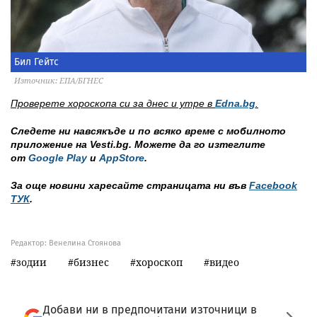
Бил Гейтс
Източник: ЕПА/БГНЕС
Проверете хороскопа си за днес и утре в
Edna.bg
.
Следете ни навсякъде и по всяко време с мобилното
приложение на Vesti.bg. Можете да го изтеглите
от
Google Play
и
AppStore
.
За още новини харесайте страницата ни във
Facebook
ТУК
.
Редактор: Венелина Стоянова
зодии
бизнес
хороскоп
видео
Добави ни в предпочитани източници в