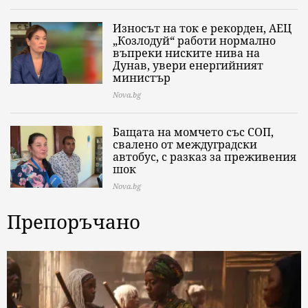
Износът на ток е рекорден, АЕЦ
„Козлодуй“ работи нормално
въпреки ниските нива на
Дунав, увери енергийният
министър
Nova.bg
Бащата на момчето със СОП,
свалено от междуградски
автобус, с разказ за преживения
шок
Nova.bg
Препоръчано