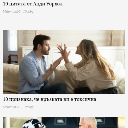
10 цитата от Анди Уорхол
MelomanBG - 10te.bg
10 признака, че връзката ви е токсична
MelomanBG - 10te.bg