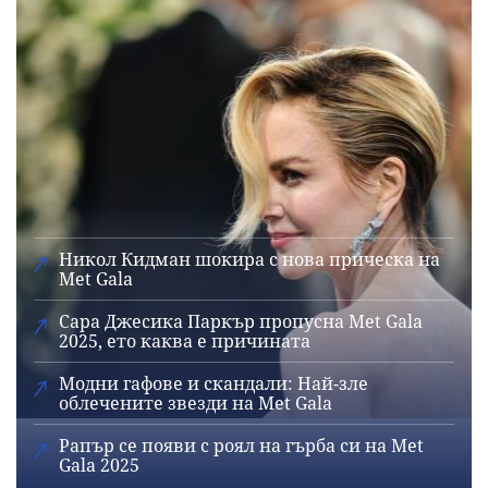
Никол Кидман шокира с нова прическа на
Met Gala
Сара Джесика Паркър пропусна Met Gala
2025, ето каква е причината
Модни гафове и скандали: Най-зле
облечените звезди на Met Gala
Рапър се появи с роял на гърба си на Met
Gala 2025