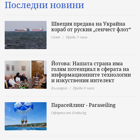
Последни новини
Швеция предава на Украйна
кораб от руския „сенчест флот“
Свят
Преди 5 часа
Йотова: Нашата страна има
голям потенциал в сферата на
информационните технологии
и изкуствения интелект
България
Преди 6 часа
Парасейлинг - Paraseiling
Оферта от Grabo.bg