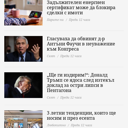
Задължителен енергиен
сертификат може да блокира
сделки с имоти
Парите ни
Преди 12 часа
Гласуваха да обвинят д-р
Антъни Фаучи в неуважение
към Конгреса
Свят
Преди 12 часа
„Ще ги издирим!“: Доналд
Тръмп се ядоса след изтекъл
доклад за остри липси в
Пентагона
Свят
Преди 12 часа
3 летни тенденции, които ще
носим и през есента
Любопитно
Преди 12 часа