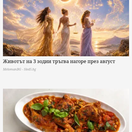
Животът на 3 зодии тръгва нагоре през август
MelomanBG - Sled5.bg