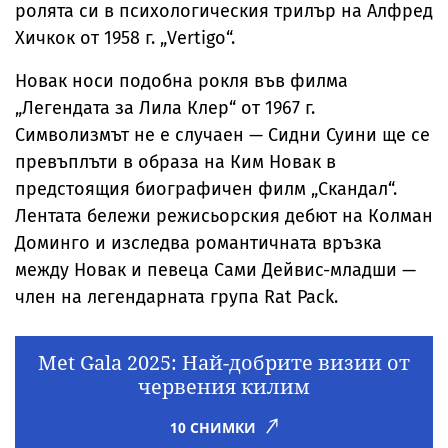
ролята си в психологическия трилър на Алфред
Хичкок от 1958 г. „Vertigo“.
Новак носи подобна рокля във филма
„Легендата за Лила Клер“ от 1967 г.
Символизмът не е случаен — Сидни Суини ще се
превъплъти в образа на Ким Новак в
предстоящия биографичен филм „Скандал“.
Лентата бележи режисьорския дебют на Колман
Доминго и изследва романтичната връзка
между Новак и певеца Сами Дейвис-младши —
член на легендарната група Rat Pack.
Met Gala 2025: Най-добрите визии от
червения килим
10 СНИМКИ