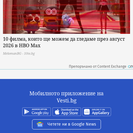
10 филма, които ще можем да гледаме през август
2026 в HBO Max
MelomanBG - 10te.bg
Препоръчано от Content Exchange
Мобилното приложение на
Vesti.bg
Четете ни в Google News