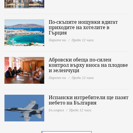
По-скъпите нощувки вдигат
приходите на хотелите в
Гърция
Парите ни
Преди 12 часа
Абровски обеща по-силен
контрол върху вноса на плодове
и зеленчуци
Парите ни
Преди 12 часа
Испански изтребители ще пазят
небето на България
България
Преди 12 часа