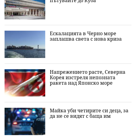
пътувайте до Куба
Ескалацията в Черно море
заплашва света с нова криза
Напрежението расте, Северна
Корея изстреля непозната
ракета над Японско море
Майка уби четирите си деца, за
да не се видят с баща им