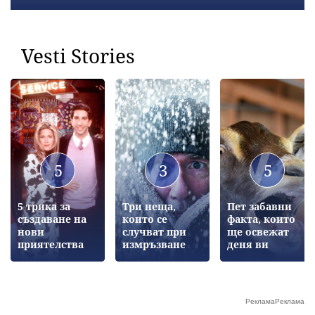
Vesti Stories
5
3
5
5 трика за
Три неща,
Пет забавни
създаване на
които се
факта, които
нови
случват при
ще освежат
приятелства
измръзване
деня ви