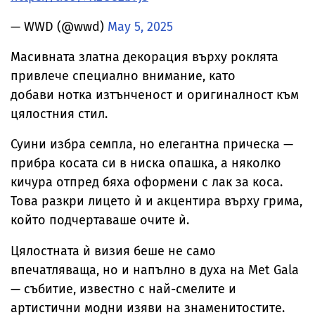
— WWD (@wwd)
May 5, 2025
Масивната златна декорация върху роклята
привлече специално внимание, като
добави нотка изтънченост и оригиналност към
цялостния стил.
Суини избра семпла, но елегантна прическа —
прибра косата си в ниска опашка, а няколко
кичура отпред бяха оформени с лак за коса.
Това разкри лицето ѝ и акцентира върху грима,
който подчертаваше очите ѝ.
Цялостната ѝ визия беше не само
впечатляваща, но и напълно в духа на Met Gala
— събитие, известно с най-смелите и
артистични модни изяви на знаменитостите.