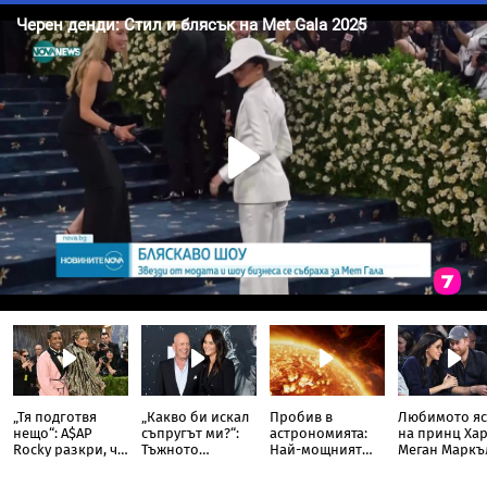
„Тя подготвя
„Какво би искал
Пробив в
Любимото яс
нещо“: A$AP
съпругът ми?“:
астрономията:
на принц Хар
Rocky разкри, че
Тъжното
Най-мощният
Меган Маркъ
Риана записва
признание на
слънчев
разкри
нов албум
съпругата на
телескоп улови
кулинарна т