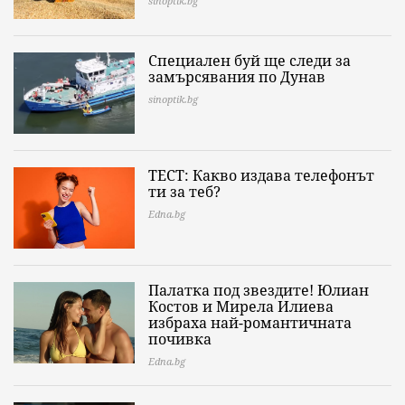
sinoptik.bg
Специален буй ще следи за
замърсявания по Дунав
sinoptik.bg
ТЕСТ: Какво издава телефонът
ти за теб?
Edna.bg
Палатка под звездите! Юлиан
Костов и Мирела Илиева
избраха най-романтичната
почивка
Edna.bg