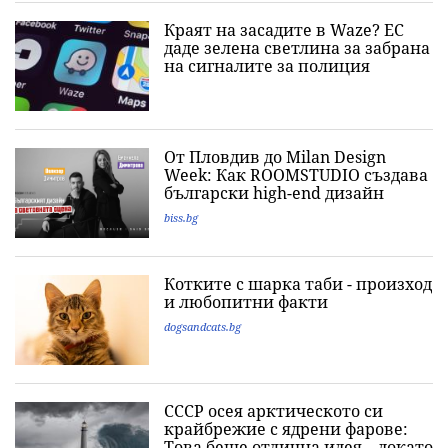
Краят на засадите в Waze? ЕС
даде зелена светлина за забрана
на сигналите за полиция
От Пловдив до Milan Design
Week: Как ROOMSTUDIO създава
български high-end дизайн
biss.bg
Котките с шарка таби - произход
и любопитни факти
dogsandcats.bg
СССР осея арктическото си
крайбрежие с ядрени фарове:
Това беше отлична идея... докато