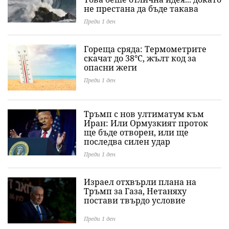
не престана да бъде такава
Преди 1 ден
Гореща сряда: Термометрите
скачат до 38°C, жълт код за
опасни жеги
Преди 1 ден
Тръмп с нов ултиматум към
Иран: Или Ормузкият проток
ще бъде отворен, или ще
последва силен удар
Преди 1 ден
Израел отхвърли плана на
Тръмп за Газа, Нетаняху
постави твърдо условие
Преди 1 ден