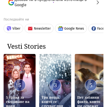
Google
Последвайте ни
Viber
Newsletter
Google News
Faceb
Vesti Stories
5
3
5
5 трика за
Три неща,
Пет забавни
създаване на
които се
факта, които
нови
случват при
ще освежат