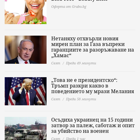
Оферта от Grabo.bg
Нетаняху отхвърли новия
мирен план за Газа въпреки
гаранциите за разоръжаване на
„Хамас“
Свят
Преди 49 минути
„Това не е президентско“:
Тръмп разкри какво в
поведението му мрази Мелания
Свят
Преди 58 минути
Осъдиха украинец на 15 години
затвор за палеж, саботаж и опит
за убийство на военен
Свят
Преди 1 час