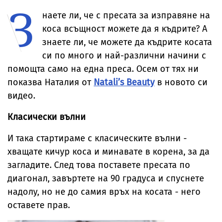
З
невиждано
от дома им
отвърна на
„гаджето от
досега явление
критиките към
Формула 1“ 
наете ли, че с пресата за изправяне на
тялото ѝ
Хамилтън
коса всъщност можете да я къдрите? А
знаете ли, че можете да къдрите косата
си по много и най-различни начини с
помощта само на една преса. Осем от тях ни
показва Наталия от
Natali’s Beauty
в новото си
видео.
Класически вълни
И така стартираме с класическите вълни -
хващате кичур коса и минавате в корена, за да
загладите. След това поставете пресата по
диагонал, завъртете на 90 градуса и спуснете
надолу, но не до самия връх на косата - него
оставете прав.