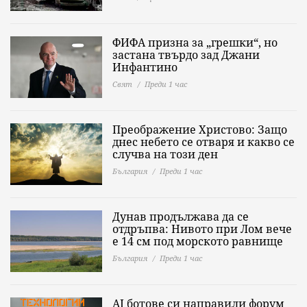
ФИФА призна за „грешки“, но
застана твърдо зад Джани
Инфантино
Свят
Преди 1 час
Преображение Христово: Защо
днес небето се отваря и какво се
случва на този ден
България
Преди 1 час
Дунав продължава да се
отдръпва: Нивото при Лом вече
е 14 см под морското равнище
България
Преди 1 час
AI ботове си направили форум