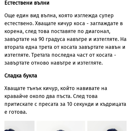
Естествени вълни
Още един вид вълна, която изглежда супер
естествено. Хващате кичур коса - заглаждате в
корена, след това поставяте по диагонал,
завъртате на 90 градуса навътре и изтегляте. На
втората една трета от косата завъртате навън и
изтегляте. Третата последна част от косата -
завъртате отново навътре и изтегляте.
Сладка букла
Хващате тънък кичур, който навивате на
кравайче около два пъста. След това
притискате с пресата за 10 секунди и къдрицата
е готова.