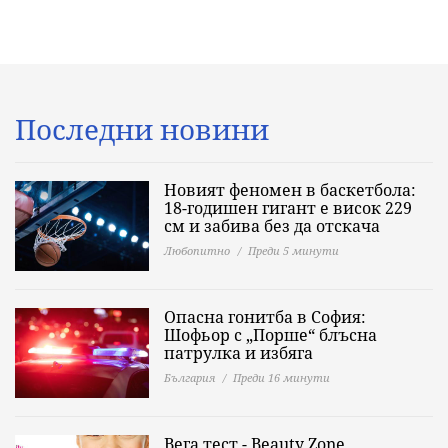
Последни новини
Новият феномен в баскетбола:
18-годишен гигант е висок 229
см и забива без да отскача
Любопитно
Преди 5 минути
Опасна гонитба в София:
Шофьор с „Порше“ блъсна
патрулка и избяга
България
Преди 16 минути
Вега тест - Beauty Zone