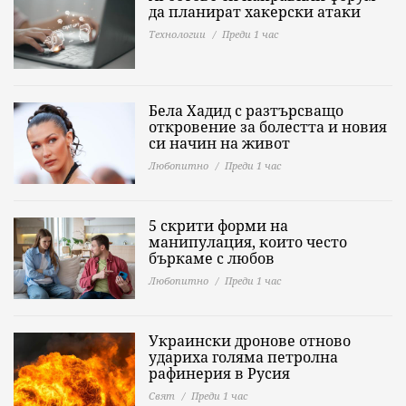
да планират хакерски атаки
Технологии
Преди 1 час
Бела Хадид с разтърсващо
откровение за болестта и новия
си начин на живот
Любопитно
Преди 1 час
5 скрити форми на
манипулация, които често
бъркаме с любов
Любопитно
Преди 1 час
Украински дронове отново
удариха голяма петролна
рафинерия в Русия
Свят
Преди 1 час