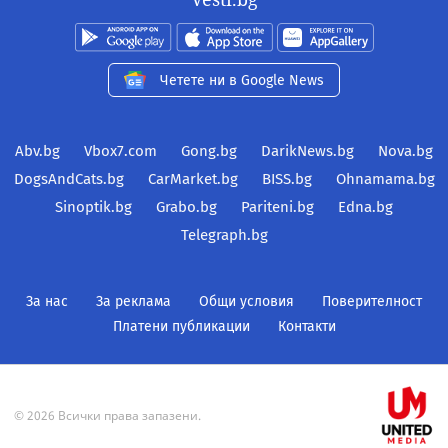
Четете ни в Google News
Abv.bg
Vbox7.com
Gong.bg
DarikNews.bg
Nova.bg
DogsAndCats.bg
CarMarket.bg
BISS.bg
Ohnamama.bg
Sinoptik.bg
Grabo.bg
Pariteni.bg
Edna.bg
Telegraph.bg
За нас
За реклама
Общи условия
Поверителност
Платени публикации
Контакти
© 2026 Всички права запазени.