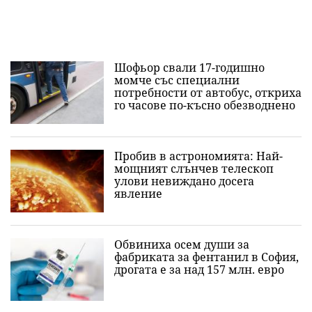
Шофьор свали 17-годишно
момче със специални
потребности от автобус, откриха
го часове по-късно обезводнено
Пробив в астрономията: Най-
мощният слънчев телескоп
улови невиждано досега
явление
Обвиниха осем души за
фабриката за фентанил в София,
дрогата е за над 157 млн. евро