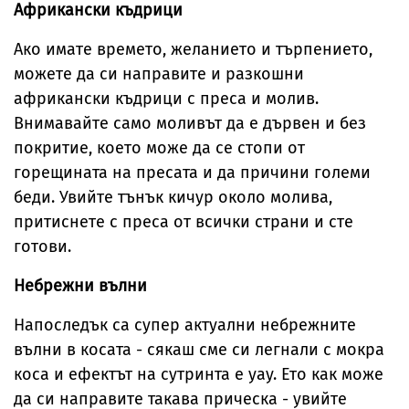
Африкански къдрици
Ако имате времето, желанието и търпението,
можете да си направите и разкошни
африкански къдрици с преса и молив.
Внимавайте само моливът да е дървен и без
покритие, което може да се стопи от
горещината на пресата и да причини големи
беди. Увийте тънък кичур около молива,
притиснете с преса от всички страни и сте
готови.
Небрежни вълни
Напоследък са супер актуални небрежните
вълни в косата - сякаш сме си легнали с мокра
коса и ефектът на сутринта е уау. Ето как може
да си направите такава прическа - увийте