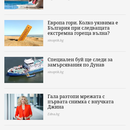
Европа гори. Колко уязвима е
България при следващата
екстремна гореща вълна?
sinoptik.bg
Специален буй ще следи за
замърсявания по Дунав
sinoptik.bg
Гала разтопи мрежата с
първата снимка с внучката
Джина
Edna.bg