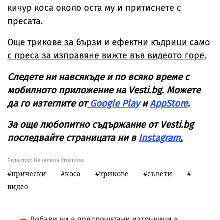
кичур коса около оста му и притиснете с
пресата.
Още трикове за бързи и ефектни къдрици само
с преса за изправяне вижте във видеото горе.
Следете ни навсякъде и по всяко време с
мобилното приложение на Vesti.bg. Можете
да го изтеглите от
Google Play
и
AppStore
.
За още любопитно съдържание от Vesti.bg
последвайте страницата ни в
Instagram
.
Редактор: Венелина Стоянова
прически
коса
трикове
съвети
видео
Добави ни в предпочитани източници в