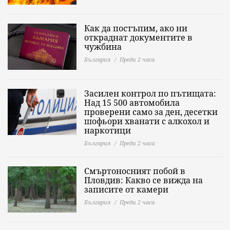
Как да постъпим, ако ни
откраднат документите в
чужбина
България
Преди 2 часа
Засилен контрол по пътищата:
Над 15 500 автомобила
проверени само за ден, десетки
шофьори хванати с алкохол и
наркотици
България
Преди 2 часа
Смъртоносният побой в
Пловдив: Какво се вижда на
записите от камери
България
Преди 2 часа