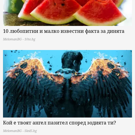
10 любопитни и малко известни факта за динята
MelomanBG - 10te.bg
Кой е твоят ангел пазител според зодията ти?
MelomanBG - Sled5.bg