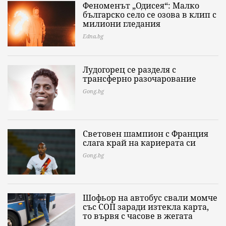
Феноменът „Одисея“: Малко
българско село се озова в клип с
милиони гледания
Edna.bg
Лудогорец се разделя с
трансферно разочарование
Gong.bg
Световен шампион с Франция
слага край на кариерата си
Gong.bg
Шофьор на автобус свали момче
със СОП заради изтекла карта,
то вървя с часове в жегата