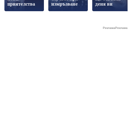
приятелства
измръзване
деня ви