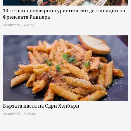
10-те най-популярни туристически дестинации на
Френската Ривиера
MelomanBG - 10te.bg
Бързата паста на Одри Хепбърн
MelomanBG - Sled5.bg