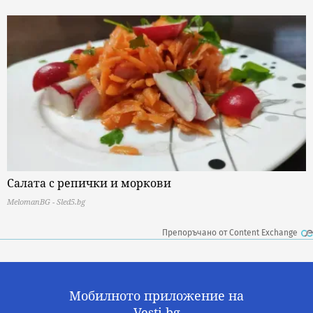
Салата с репички и моркови
MelomanBG - Sled5.bg
Препоръчано от Content Exchange
Мобилното приложение на
Vesti.bg