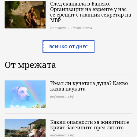
След скандала в Банско:
Организации на евреите у нас
се срещат с главния секретар на
МВР
България
Преди 2 часа
ВСИЧКО ОТ ДНЕС
От мрежата
Имат ли кучетата душа? Какво
казва науката
dogsandcats.bg
Какви опасности за животните
крият басейните през лятото
dogsandcats.bg