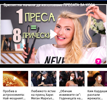
Пробив в
Любимото ястие
„Обичам
Ким Кардаш
астрономията:
на принц Хари:
извивките си“:
разпали
Най-мощният
Меган Маркъл
Годеницата на
мрежата:
слънчев
разкри
Кристиано
Публикува
телескоп улови
кулинарна тайна
Роналдо
снимка с