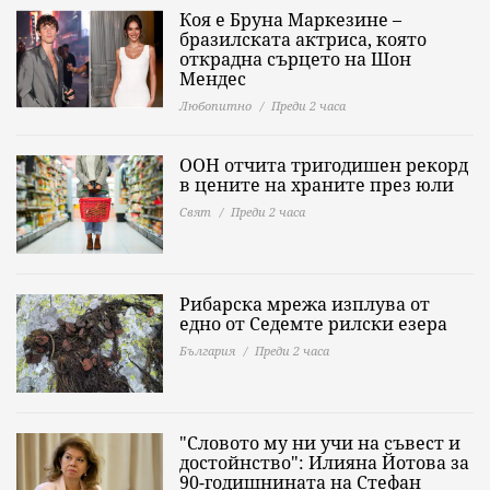
Коя е Бруна Маркезине –
бразилската актриса, която
открадна сърцето на Шон
Мендес
Любопитно
Преди 2 часа
ООН отчита тригодишен рекорд
в цените на храните през юли
Свят
Преди 2 часа
Рибарска мрежа изплува от
едно от Седемте рилски езера
България
Преди 2 часа
"Словото му ни учи на съвест и
достойнство": Илияна Йотова за
90-годишнината на Стефан