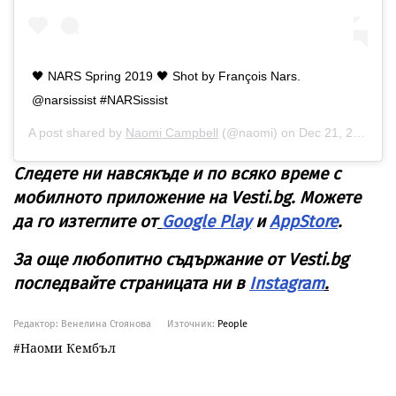
🖤 NARS Spring 2019 🖤 Shot by François Nars.
@narsissist #NARSissist
A post shared by
Naomi Campbell
(@naomi) on
Dec 21, 2018 at 12:00pm PST
Следете ни навсякъде и по всяко време с
мобилното приложение на Vesti.bg. Можете
да го изтеглите от
Google Play
и
AppStore
.
За още любопитно съдържание от Vesti.bg
последвайте страницата ни в
Instagram
.
Редактор: Венелина Стоянова
Източник:
People
Наоми Кембъл