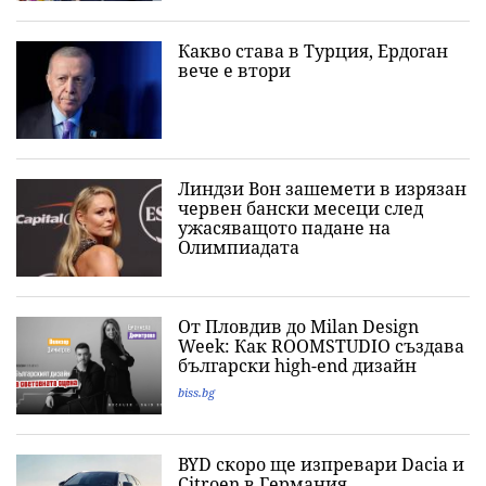
Какво става в Турция, Ердоган
вече е втори
Линдзи Вон зашемети в изрязан
червен бански месеци след
ужасяващото падане на
Олимпиадата
От Пловдив до Milan Design
Week: Как ROOMSTUDIO създава
български high-end дизайн
biss.bg
BYD скоро ще изпревари Dacia и
Citroеn в Германия