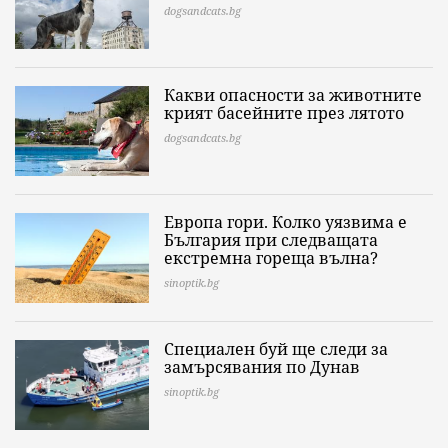
dogsandcats.bg
Какви опасности за животните
крият басейните през лятото
dogsandcats.bg
Европа гори. Колко уязвима е
България при следващата
екстремна гореща вълна?
sinoptik.bg
Специален буй ще следи за
замърсявания по Дунав
sinoptik.bg