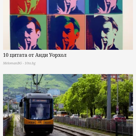
10 цитата от Анди Уорхол
MelomanBG - 10te.bg