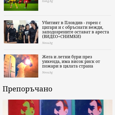
Gong.bg
Убитият в Пловдив - горен с
цигари и с обръснати вежди,
заподозрените остават в ареста
(ВИДЕО+СНИМКИ)
Nova.bg
Жега и летни бури през
уикенда, има висок риск от
пожари в цялата страна
Nova.bg
Препоръчано