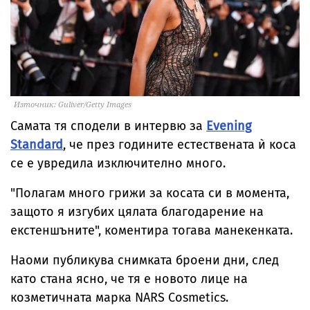
Източник: Guliver/Getty Images
Самата тя сподели в интервю за
Evening
Standard
, че през годините естествената ѝ коса
се е увредила изключително много.
"Полагам много грижи за косата си в момента,
защото я изгубих цялата благодарение на
екстеншъните", коментира тогава манекенката.
Наоми публикува снимката броени дни, след
като стана ясно, че тя е новото лице на
козметичната марка NARS Cosmetics.