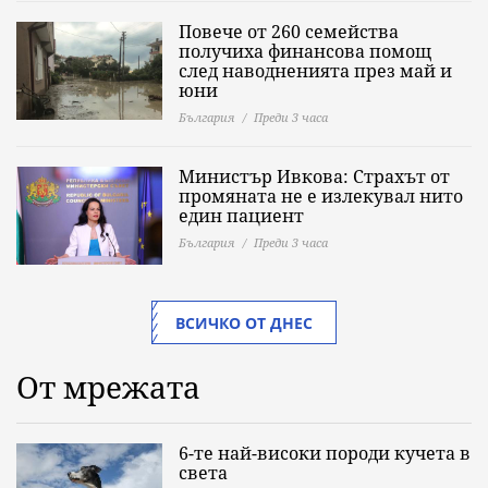
Повече от 260 семейства
получиха финансова помощ
след наводненията през май и
юни
България
Преди 3 часа
Министър Ивкова: Страхът от
промяната не е излекувал нито
един пациент
България
Преди 3 часа
ВСИЧКО ОТ ДНЕС
От мрежата
6-те най-високи породи кучета в
света