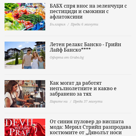
БАБХ спря внос на зеленчуци с
пестициди и смокини с
афлатоксини
България
Преди 6 минути
Летен релакс Банско - Грийн
Лайф Банско****
Оферта от Grabo.bg
Как могат да работят
непълнолетните и какво е
забранено за тях
Парите ни
Преди 37 минути
От синия пуловер до висшата
мода: Мерил Стрийп разпродава
костюмите от „Дяволът носи