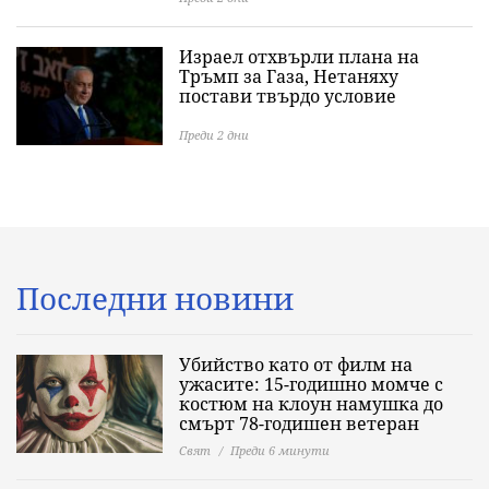
Израел отхвърли плана на
Тръмп за Газа, Нетаняху
постави твърдо условие
Преди 2 дни
Последни новини
Убийство като от филм на
ужасите: 15-годишно момче с
костюм на клоун намушка до
смърт 78-годишен ветеран
Свят
Преди 6 минути