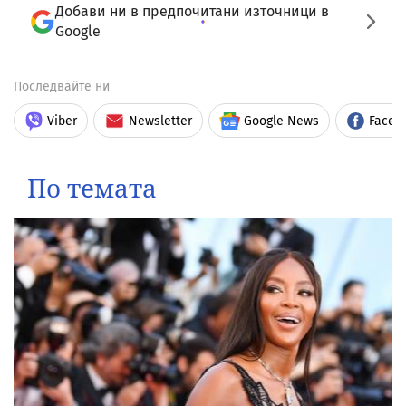
Добави ни в предпочитани източници в
Google
Последвайте ни
Viber
Newsletter
Google News
Faceb
По темата