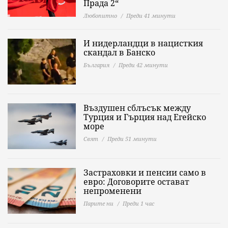
Прада 2“
Любопитно
Преди 41 минути
И нидерландци в нацисткия
скандал в Банско
България
Преди 42 минути
Въздушен сблъсък между
Турция и Гърция над Егейско
море
Свят
Преди 51 минути
Застраховки и пенсии само в
евро: Договорите остават
непроменени
Парите ни
Преди 1 час