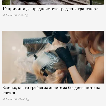
10 причини да предпочетете градския транспорт
MelomanBG - 10te.bg
Всичко, което трябва да знаете за боядисването на
косата
MelomanBG - Sled5.bg