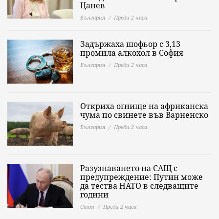
Цанев
България
Преди 2 часа
Задържаха шофьор с 3,13
промила алкохол в София
България
Преди 2 часа
Откриха огнище на африканска
чума по свинете във Варненско
България
Преди 2 часа
Разузнаването на САЩ с
предупреждение: Путин може
да тества НАТО в следващите
години
Свят
Преди 2 часа