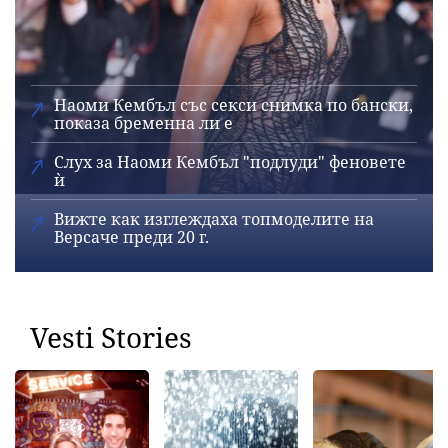
Наоми Кембъл със секси снимка по бански,
показа бременна ли е
Слух за Наоми Кембъл "подлуди" феновете
ѝ
Вижте как изглеждаха топмоделите на
Версаче преди 20 г.
Vesti Stories