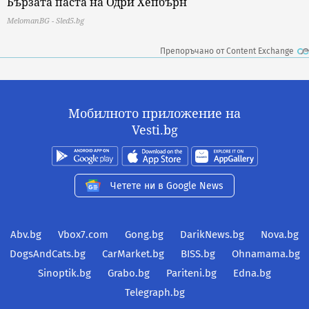
Бързата паста на Одри Хепбърн
MelomanBG - Sled5.bg
Препоръчано от Content Exchange
Мобилното приложение на
Vesti.bg
Четете ни в Google News
Abv.bg
Vbox7.com
Gong.bg
DarikNews.bg
Nova.bg
DogsAndCats.bg
CarMarket.bg
BISS.bg
Ohnamama.bg
Sinoptik.bg
Grabo.bg
Pariteni.bg
Edna.bg
Telegraph.bg