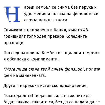
Н
за милиони
Брус Уилис с
юбилея ѝ
аоми Кембъл се снима без перука и
удължения и показа на феновете си
своята истинска коса.
Снимката е направена в Кения, където 48-
годишният топмодел прекара Коледните
празници.
Последователи на Кембъл в социалните мрежи
я обсипаха с комплименти.
"Мога ли да стана твой личен фризьор"
, попита
фен на манекенката.
Други я нарекоха истинско вдъхновение.
"Благодаря ти! Ти даваш сила на жените да
бъдат такива, каквито са, без да се налага да се