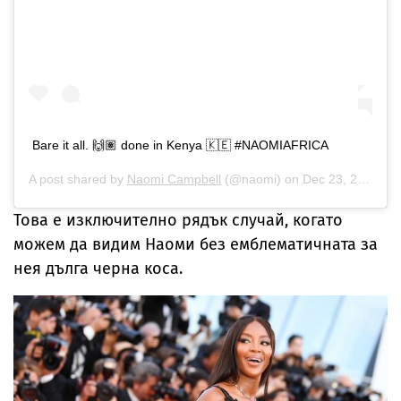
Bare it all. 🙌🏽 done in Kenya 🇰🇪 #NAOMIAFRICA
A post shared by
Naomi Campbell
(@naomi) on
Dec 23, 2018 at 12:04pm PST
Това е изключително рядък случай, когато
можем да видим Наоми без емблематичната за
нея дълга черна коса.