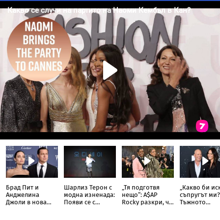
Брад Пит и
Шарлиз Терон с
„Тя подготвя
„Какво би ис
Анджелина
модна изненада:
нещо“: A$AP
съпругът ми?
Джоли в нова
Появи се с
Rocky разкри, че
Тъжното
ожесточена
прозрачна пола
Риана записва
признание н
съдебна битка
тип „дъждобран“
нов албум
съпругата на