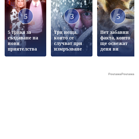
5
3
5
5 трика за
Три неща,
Пет забавни
създаване на
които се
факта, които
нови
случват при
ще освежат
приятелства
измръзване
деня ви