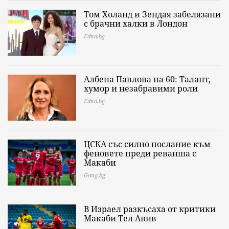
Том Холанд и Зендая забелязани
с брачни халки в Лондон
Edna.bg
Албена Павлова на 60: Талант,
хумор и незабравими роли
Edna.bg
ЦСКА със силно послание към
феновете преди реванша с
Макаби
Gong.bg
В Израел разкъсаха от критики
Макаби Тел Авив