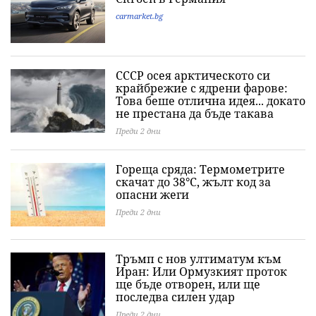
carmarket.bg
СССР осея арктическото си
крайбрежие с ядрени фарове:
Това беше отлична идея... докато
не престана да бъде такава
Преди 2 дни
Гореща сряда: Термометрите
скачат до 38°C, жълт код за
опасни жеги
Преди 2 дни
Тръмп с нов ултиматум към
Иран: Или Ормузкият проток
ще бъде отворен, или ще
последва силен удар
Преди 2 дни