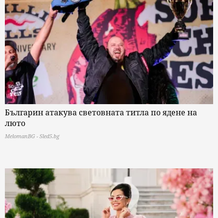
Българин атакува световната титла по ядене на
люто
MelomanBG - Sled5.bg