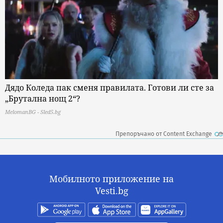
Дядо Коледа пак сменя правилата. Готови ли сте за
„Брутална нощ 2“?
MelomanBG - Sled5.bg
Препоръчано от Content Exchange
Мобилното приложение на
Vesti.bg