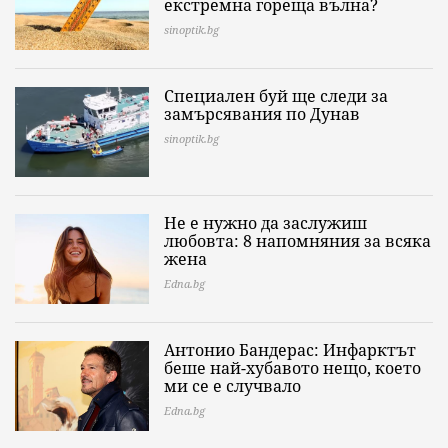
екстремна гореща вълна?
sinoptik.bg
Специален буй ще следи за
замърсявания по Дунав
sinoptik.bg
Не е нужно да заслужиш
любовта: 8 напомняния за всяка
жена
Edna.bg
Антонио Бандерас: Инфарктът
беше най-хубавото нещо, което
ми се е случвало
Edna.bg