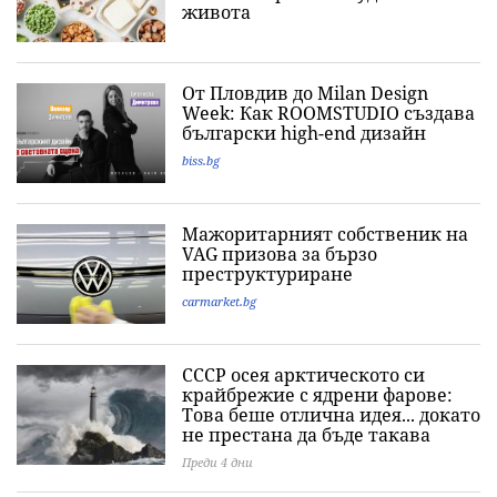
живота
От Пловдив до Milan Design
Week: Как ROOMSTUDIO създава
български high-end дизайн
biss.bg
Мажоритарният собственик на
VAG призова за бързо
преструктуриране
carmarket.bg
СССР осея арктическото си
крайбрежие с ядрени фарове:
Това беше отлична идея... докато
не престана да бъде такава
Преди 4 дни