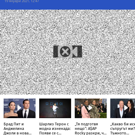
19 януари 2021, 12:47
Брад Пит и
Шарлиз Терон с
„Тя подготвя
„Какво би ис
Анджелина
модна изненада:
нещо“: A$AP
съпругът ми?
Джоли в нова
Появи се с
Rocky разкри, че
Тъжното