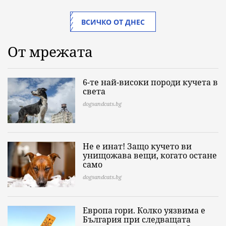
ВСИЧКО ОТ ДНЕС
От мрежата
6-те най-високи породи кучета в
света
dogsandcats.bg
Не е инат! Защо кучето ви
унищожава вещи, когато остане
само
dogsandcats.bg
Европа гори. Колко уязвима е
България при следващата