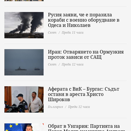
Русия заяви, че е поразила
кораби с военно оборудване в
Одеса и Николаев
Свят
Преди 11 часа
Иран: Отварянето на Ормузкия
проток зависи от САЩ
Свят
Преди 12 часа
Аферата с ВиК – Бургас: Съдът
остави в ареста Христо
Широков
България
Преди 12 часа
Обрат в Унгария: Партията на