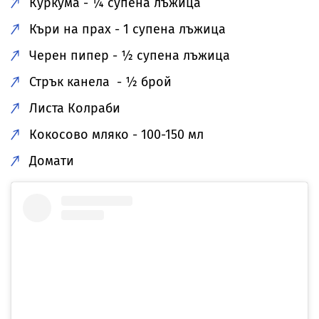
Куркума - ¼ супена лъжица
Къри на прах - 1 супена лъжица
Черен пипер - ½ супена лъжица
Стрък канела - ½ брой
Листа Колраби
Кокосово мляко - 100-150 мл
Домати