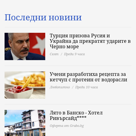
Последни новини
Турция призова Русия и
Украйна да прекратят ударите в
Черно море
Свят
Преди 9 часа
Учени разработиха рецепта за
кетчуп с протеин от водорасли
Любопитно
Преди 10 часа
Лято в Банско - Хотел
Ривърсайд****
Оферта от Grabo.bg