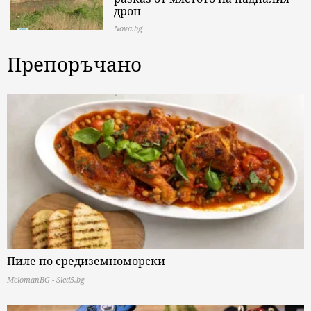
дрон
Nova.bg
Препоръчано
Пиле по средиземноморски
MelomanBG - Sled5.bg