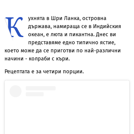
ожесточена
прозрачна пола
Риана записва
признание н
съдебна битка
тип „дъждобран“
нов албум
съпругата на
К
за милиони
Брус Уилис с
юбилея ѝ
ухнята в Шри Ланка, островна
държава, намираща се в Индийския
океан, е люта и пикантна. Днес ви
представяме едно типично ястие,
което може да се приготви по най-различни
начини - колраби с къри.
Рецептата е за четири порции.