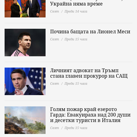
Украйна няма време
Свят
Преди 14 часа
Почина бащата на Лионел Меси
Свят
Преди 15 часа
Личният адвокат на Тръмп
стана главен прокурор на САЩ
Свят
Преди 15 часа
Голям пожар край езерото
Гарда: Евакуираха над 200 души
и десетки туристи в Италия
Свят
Преди 15 часа