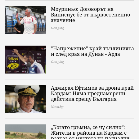
Моуриньо: Договорът на
Винисиус бе от първостепенно
значение
Gong.bg
"Напрежение" край тъчлинията
и след края на Дунав - Арда
Gong.bg
Адмирал Ефтимов за дрона край
Кардам: Няма преднамерени
действия срещу България
Nova.bg
„Когато гръмна, се чу силно“:
Жители в района на Кардам с
разказ от мястото на падналия