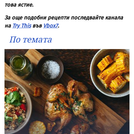
това ястие.
За още подобни рецепти последвайте канала
на
Try This
във
Vbox7
.
По темата