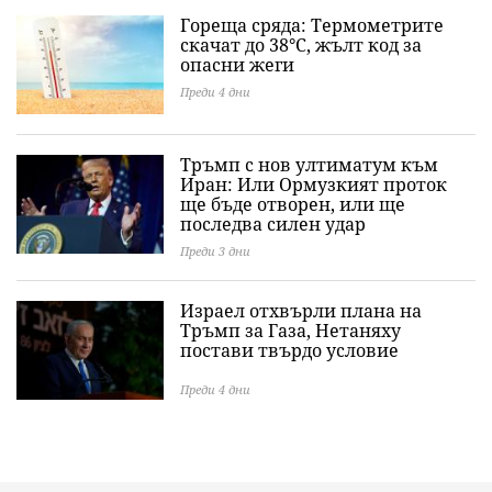
Гореща сряда: Термометрите
скачат до 38°C, жълт код за
опасни жеги
Преди 4 дни
Тръмп с нов ултиматум към
Иран: Или Ормузкият проток
ще бъде отворен, или ще
последва силен удар
Преди 3 дни
Израел отхвърли плана на
Тръмп за Газа, Нетаняху
постави твърдо условие
Преди 4 дни