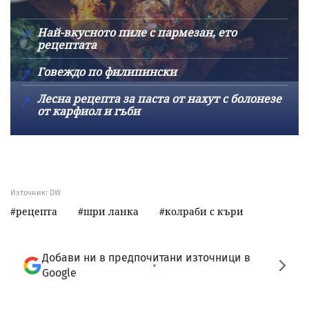
Най-вкусното пиле с пармезан, ето
рецептата
Говеждо по филипински
Лесна рецепта за паста от нахут с болонезе
от карфиол и гъби
Източник:
DW
рецепта
шри ланка
колраби с къри
Добави ни в предпочитани източници в
Google