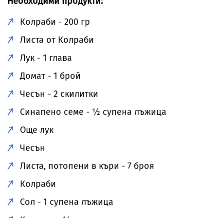
Необходими продукти:
Колраби - 200 гр
Листа от Колраби
Лук - 1 глава
Домат - 1 брой
Чесън - 2 скилитки
Синапено семе - ½ супена лъжица
Още лук
Чесън
Листа, потопени в къри - 7 броя
Колраби
Сол - 1 супена лъжица