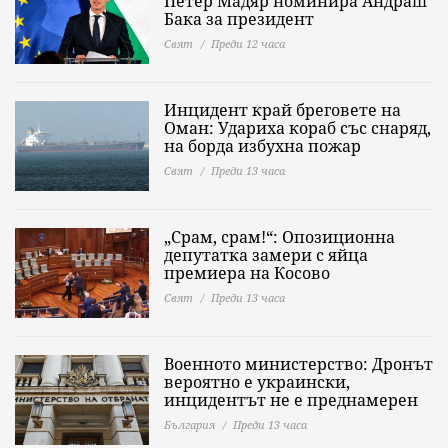
Петер Мадяр номинира Андраш
Бака за президент
Свят
Преди 12 часа
Инцидент край бреговете на
Оман: Удариха кораб със снаряд,
на борда избухна пожар
Свят
Преди 13 часа
„Срам, срам!“: Опозиционна
депутатка замери с яйца
премиера на Косово
Свят
Преди 13 часа
Военното министерство: Дронът
вероятно е украински,
инцидентът не е преднамерен
България
Преди 13 часа