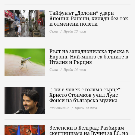
Тайфунът „Долфин“ удари
Япония: Ранени, хиляди без ток
и отменени полети
Свят
Преди 13 часа
Ръст на западнонилска треска в
Европа: Най-много са болните в
Италия и Гърция
Свят
Преди 14 часа
„Той е човек с голямо сърце“:
Христо Стоичков учил Луис
Фонси на българска музика
Любопитно
Преди 14 часа
Зеленски в Белград: Разбирам
скептицизма на Вучич за ЕС, но