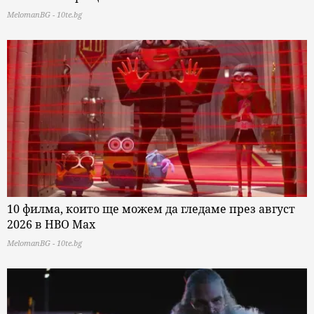
MelomanBG - 10te.bg
10 филма, които ще можем да гледаме през август
2026 в HBO Max
MelomanBG - 10te.bg