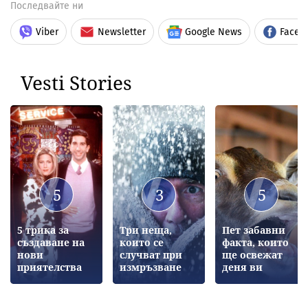
Последвайте ни
Viber
Newsletter
Google News
Faceb
Vesti Stories
5
3
5
5 трика за
Три неща,
Пет забавни
създаване на
които се
факта, които
нови
случват при
ще освежат
приятелства
измръзване
деня ви