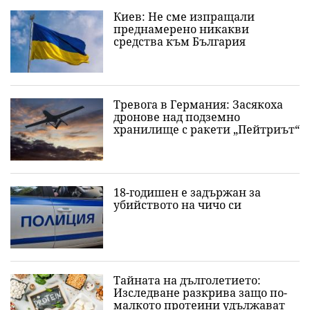
Киев: Не сме изпращали
преднамерено никакви
средства към България
Тревога в Германия: Засякоха
дронове над подземно
хранилище с ракети „Пейтриът“
18-годишен е задържан за
убийството на чичо си
Тайната на дълголетието:
Изследване разкрива защо по-
малкото протеини удължават