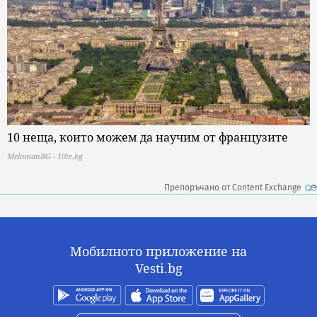
10 неща, които можем да научим от французите
MelomanBG - 10te.bg
Препоръчано от Content Exchange
Мобилното приложение на
Vesti.bg