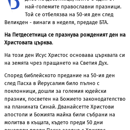
най-големите православни празници.
Той се отбелязва на 50-ия ден след
Великден - винаги в неделя, предаде БТА.
На Петдесетница се празнува рожденият ден на
Христовата църква
.
На този ден Исус Христос основава църквата си
на земята чрез пращането на Светия Дух.
Според библейското предание на 50-ия ден
след Пасха в Йерусалим било пълно с
поклонници, дошли за големия юдейски
празник, посветен на Божието законодателство
на планината Синай. Дванайсетте Христови
апостоли и Божията майка били събрани на
молитва в къщата, където преди 50 дни