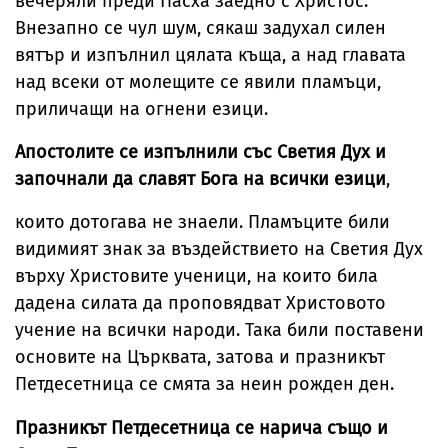
вечеряли преди Пасха заедно с Христос.
Внезапно се чул шум, сякаш задухал силен
вятър и изпълнил цялата къща, а над главата
над всеки от молещите се явили пламъци,
приличащи на огнени езици.
Апостолите се изпълнили със Светия Дух и
започнали да славят Бога на всички езици
,
които дотогава не знаели. Пламъците били
видимият знак за въздействието на Светия Дух
върху Христовите ученици, на които била
дадена силата да проповядват Христовото
учение на всички народи. Така били поставени
основите на Църквата, затова и празникът
Петдесетница се смята за неин рожден ден.
Празникът Петдесетница се нарича също и