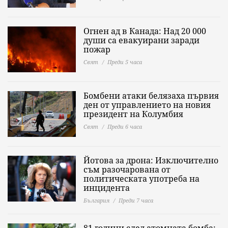
Огнен ад в Канада: Над 20 000
души са евакуирани заради
пожар
Свят
Преди 5 часа
Бомбени атаки белязаха първия
ден от управлението на новия
президент на Колумбия
Свят
Преди 6 часа
Йотова за дрона: Изключително
съм разочарована от
политическата употреба на
инцидента
България
Преди 7 часа