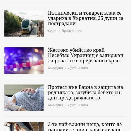
Пътнически и товарен влак се
удариха в Хърватия, 25 души са
пострадали
Свят
Преди 3 часа
Жестоко убийство край
Несебър: Украинец е задържан,
жертвата е с прерязано гърло
България
Преди 3 часа
Протест във Варна в защита на
родилката, загубила бебето си
дни преди раждането
България
Преди 3 часа
3-те най-важни неща, които да
направите при първо влизане