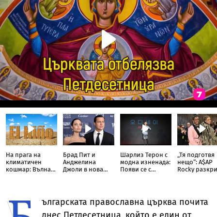
На прага на
Брад Пит и
Шарлиз Терон с
„Тя подготвя
климатичен
Анджелина
модна изненада:
нещо“: A$AP
кошмар: Вълна
Джоли в нова
Появи се с
Rocky разкри
от Ел Ниньо
ожесточена
прозрачна пола
Риана запис
изтласква
съдебна битка
тип „дъждобран“
нов албум
Б
температурите
за милиони
до рекордни
ългарската православна църква почита
нива
днес Петдесетница, който е един от