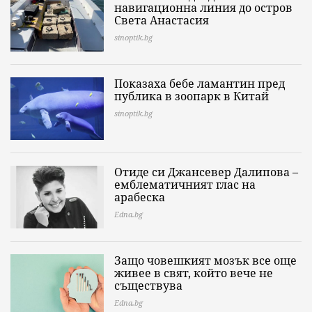
навигационна линия до остров
Света Анастасия
sinoptik.bg
Показаха бебе ламантин пред
публика в зоопарк в Китай
sinoptik.bg
Отиде си Джансевер Далипова –
емблематичният глас на
арабеска
Edna.bg
Защо човешкият мозък все още
живее в свят, който вече не
съществува
Edna.bg