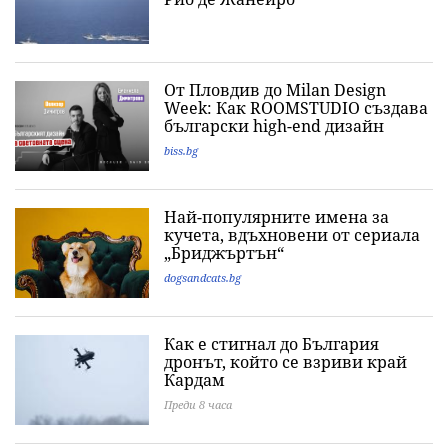
От Пловдив до Milan Design
Week: Как ROOMSTUDIO създава
български high-end дизайн
biss.bg
Най-популярните имена за
кучета, вдъхновени от сериала
„Бриджъртън“
dogsandcats.bg
Как е стигнал до България
дронът, който се взриви край
Кардам
Преди 8 часа