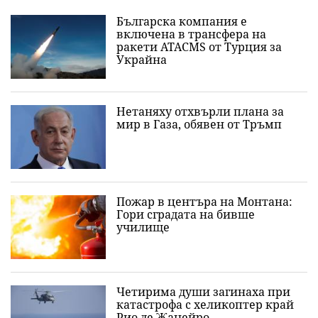
Българска компания е
включена в трансфера на
ракети ATACMS от Турция за
Украйна
Нетаняху отхвърли плана за
мир в Газа, обявен от Тръмп
Пожар в центъра на Монтана:
Гори сградата на бивше
училище
Четирима души загинаха при
катастрофа с хеликоптер край
Рио де Жанейро