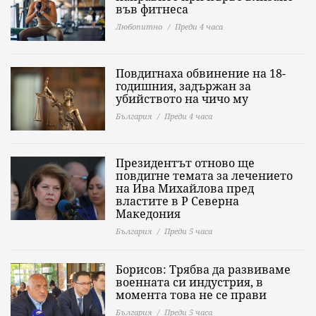
във фитнеса
Любопитно
Преди 4 часа
Повдигнаха обвинение на 18-
годишния, задържан за
убийството на чичо му
България
Преди 4 часа
Президентът отново ще
повдигне темата за лечението
на Ива Михайлова пред
властите в Р Северна
Македония
България
Преди 5 часа
Борисов: Трябва да развиваме
военната си индустрия, в
момента това не се прави
България
Преди 5 часа