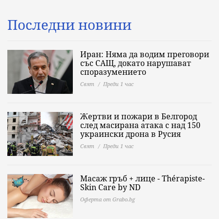
Последни новини
Иран: Няма да водим преговори
със САЩ, докато нарушават
споразумението
Свят
Преди 1 час
Жертви и пожари в Белгород
след масирана атака с над 150
украински дрона в Русия
Свят
Преди 1 час
Масаж гръб + лице - Thérapiste-
Skin Care by ND
Оферта от Grabo.bg