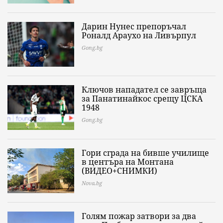
Дарин Нунес препоръчал
Роналд Араухо на Ливърпул
Gong.bg
Ключов нападател се завръща
за Панатинайкос срещу ЦСКА
1948
Gong.bg
Гори сграда на бивше училище
в центъра на Монтана
(ВИДЕО+СНИМКИ)
Nova.bg
Голям пожар затвори за два