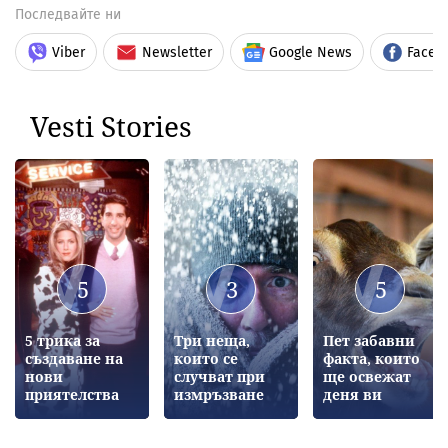
Последвайте ни
Viber
Newsletter
Google News
Faceb
Vesti Stories
5
3
5
5 трика за
Три неща,
Пет забавни
създаване на
които се
факта, които
нови
случват при
ще освежат
приятелства
измръзване
деня ви