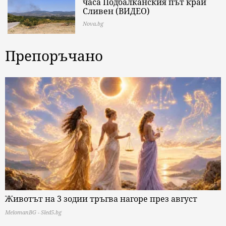
часа Подбалканския път край
Сливен (ВИДЕО)
Nova.bg
Препоръчано
Животът на 3 зодии тръгва нагоре през август
MelomanBG - Sled5.bg