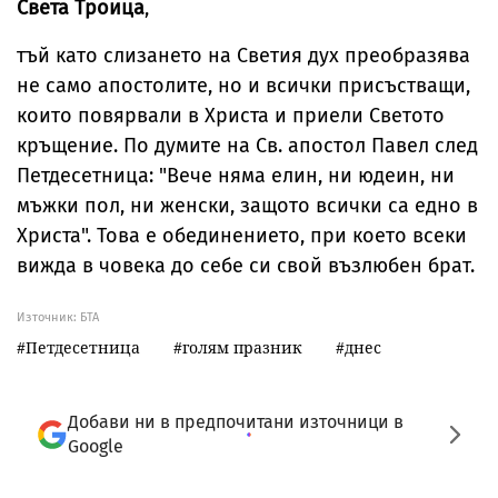
Света Троица
,
тъй като слизането на Светия дух преобразява
не само апостолите, но и всички присъстващи,
които повярвали в Христа и приели Светото
кръщение. По думите на Св. апостол Павел след
Петдесетница: "Вече няма елин, ни юдеин, ни
мъжки пол, ни женски, защото всички са едно в
Христа". Това е обединението, при което всеки
вижда в човека до себе си свой възлюбен брат.
Източник:
БТА
Петдесетница
голям празник
днес
Добави ни в предпочитани източници в
Google