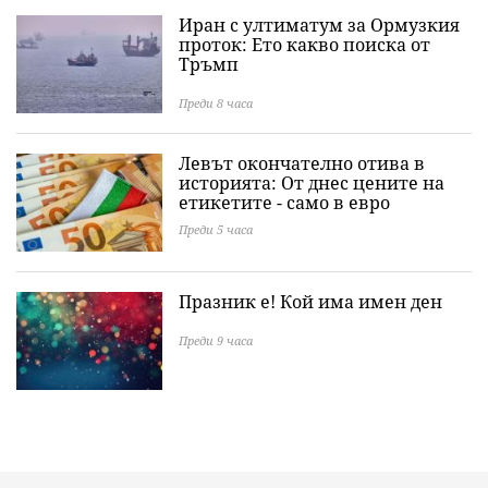
Иран с ултиматум за Ормузкия
проток: Ето какво поиска от
Тръмп
Преди 8 часа
Левът окончателно отива в
историята: Oт днес цените на
етикетите - само в евро
Преди 5 часа
Празник е! Кой има имен ден
Преди 9 часа