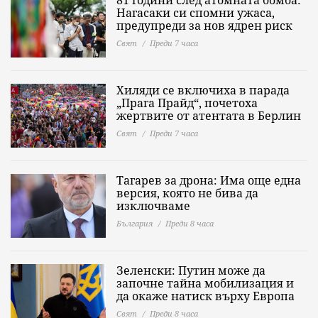
81 години след атомната бомба:
Нагасаки си спомни ужаса,
предупреди за нов ядрен риск
Свят
Преди 7 часа
Хиляди се включиха в парада
„Прага Прайд“, почетоха
жертвите от атентата в Берлин
Свят
Преди 7 часа
Тагарев за дрона: Има още една
версия, която не бива да
изключваме
България
Преди 8 часа
Зеленски: Путин може да
започне тайна мобилизация и
да окаже натиск върху Европа
Свят
Преди 8 часа