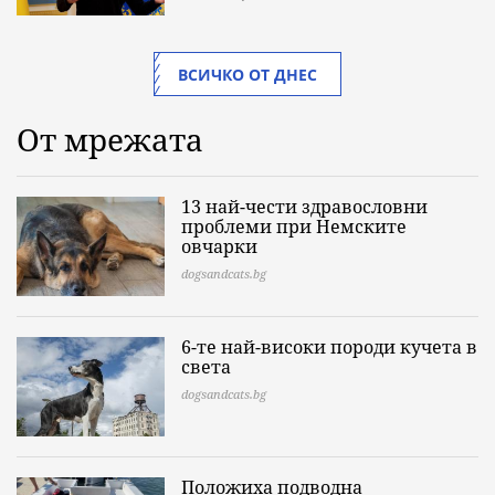
ВСИЧКО ОТ ДНЕС
От мрежата
13 най-чести здравословни
проблеми при Немските
овчарки
dogsandcats.bg
6-те най-високи породи кучета в
света
dogsandcats.bg
Положиха подводна