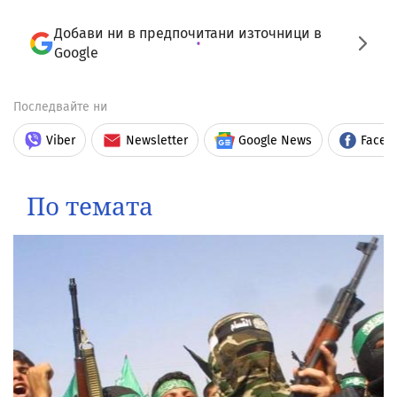
Добави ни в предпочитани източници в
Google
Последвайте ни
Viber
Newsletter
Google News
Faceb
По темата