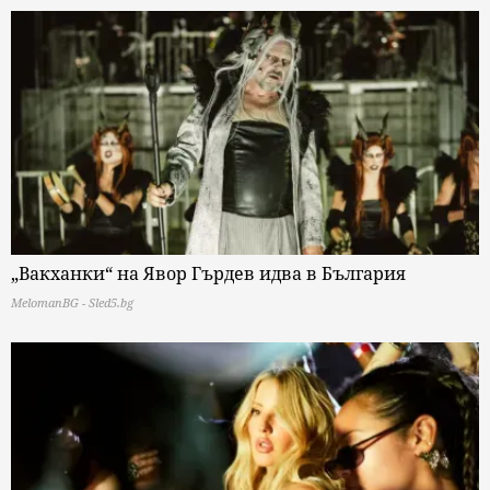
„Вакханки“ на Явор Гърдев идва в България
MelomanBG - Sled5.bg