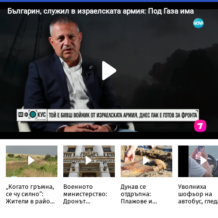
„Когато гръмна,
Военното
Дунав се
Уволниха
се чу силно“:
министерство:
отдръпна:
шофьор на
Жители в района
Дронът
Плажове и
автобус, глед
на Кардам с
вероятно е
древни находки
TikTok докат
разказ от
украински,
излязоха наяве
кара