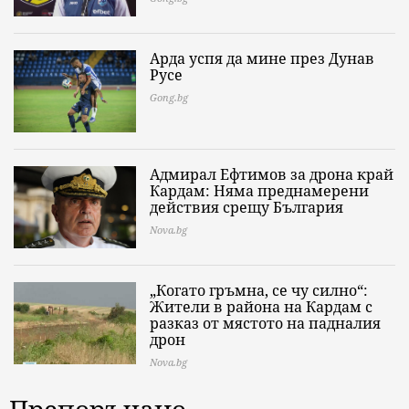
Арда успя да мине през Дунав
Русе
Gong.bg
Адмирал Ефтимов за дрона край
Кардам: Няма преднамерени
действия срещу България
Nova.bg
„Когато гръмна, се чу силно“:
Жители в района на Кардам с
разказ от мястото на падналия
дрон
Nova.bg