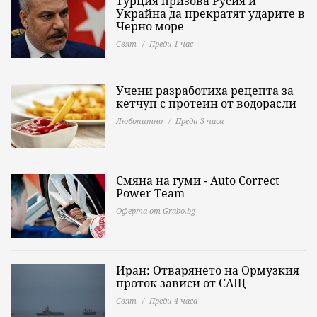
Турция призова Русия и
Украйна да прекратят ударите в
Черно море
Свят
Преди 1 час
Учени разработиха рецепта за
кетчуп с протеин от водорасли
Любопитно
Преди 3 часа
Смяна на гуми - Auto Correct
Power Теаm
Оферта от Grabo.bg
Иран: Отварянето на Ормузкия
проток зависи от САЩ
Свят
Преди 4 часа