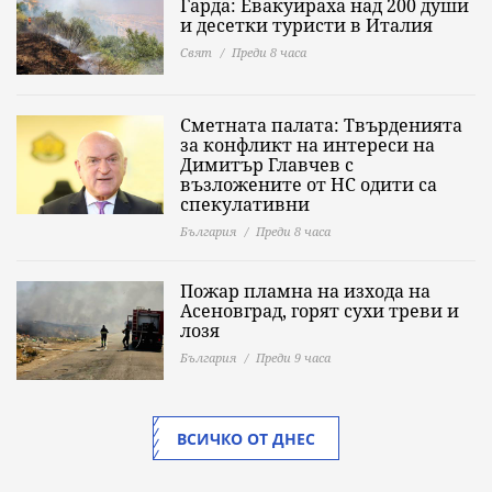
Гарда: Евакуираха над 200 души
и десетки туристи в Италия
Свят
Преди 8 часа
Сметната палата: Твърденията
за конфликт на интереси на
Димитър Главчев с
възложените от НС одити са
спекулативни
България
Преди 8 часа
Пожар пламна на изхода на
Асеновград, горят сухи треви и
лозя
България
Преди 9 часа
ВСИЧКО ОТ ДНЕС