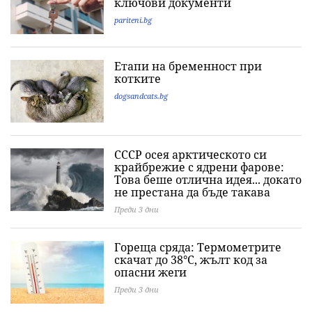
ключови документи
pariteni.bg
Етапи на бременност при
котките
dogsandcats.bg
СССР осея арктическото си
крайбрежие с ядрени фарове:
Това беше отлична идея... докато
не престана да бъде такава
Преди 3 дни
Гореща сряда: Термометрите
скачат до 38°C, жълт код за
опасни жеги
Преди 3 дни