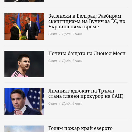
Зеленски в Белград: Разбирам
скептицизма на Вучич за ЕС, но
Украйна няма време
Свят
Преди 7 часа
Почина бащата на Лионел Меси
Свят
Преди 7 часа
Личният адвокат на Тръмп
стана главен прокурор на САЩ
Свят
Преди 8 часа
Голям пожар край езерото