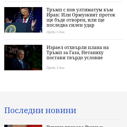
Тръмп с нов ултиматум към
Иран: Или Ормузкият проток
ще бъде отворен, или ще
последва силен удар
Преди 3 дни
Израел отхвърли плана на
Тръмп за Газа, Нетаняху
постави твърдо условие
Преди 3 дни
Последни новини