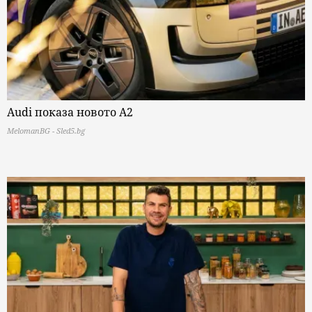
Audi показа новото A2
MelomanBG - Sled5.bg