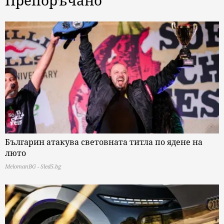
Препоръчано
Българин атакува световната титла по ядене на
люто
MelomanBG - Sled5.bg