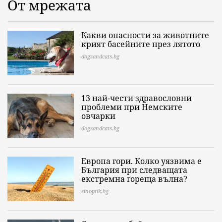
От мрежата
Какви опасности за животните
крият басейните през лятото
dogsandcats.bg
13 най-чести здравословни
проблеми при Немските
овчарки
dogsandcats.bg
Европа гори. Колко уязвима е
България при следващата
екстремна гореща вълна?
sinoptik.bg