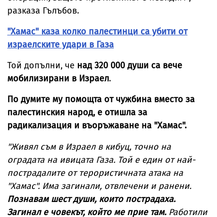
разказа Гълъбов.
"Хамас" каза колко палестинци са убити от
израелските удари в Газа
Той допълни, че
над 320 000 души са вече
мобилизирани в Израел
.
По думите му помощта от чужбина вместо за
палестинския народ, е отишла за
радикализация и въоръжаване на "Хамас".
"Живял съм в Израел в кибуц, точно на
оградата на ивицата Газа. Той е един от най-
пострадалите от терористичната атака на
"Хамас". Има загинали, отвлечени и ранени.
Познавам шест души, които пострадаха.
Загинал е човекът, който ме прие там.
Работили