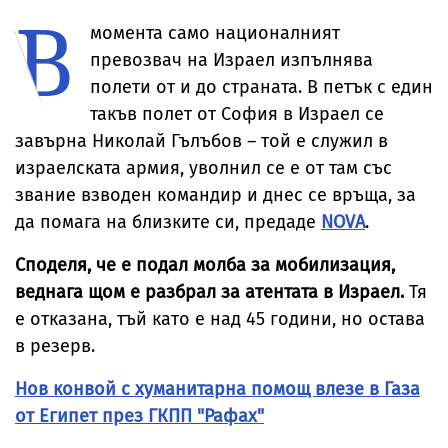
В
мястото на
инцидентът не е
падналия дрон
преднамерен
момента само националният
превозвач на Израел изпълнява
полети от и до страната. В петък с един
такъв полет от София в Израел се
завърна Николай Гълъбов – той е служил в
израелската армия, уволнил се е от там със
звание взводен командир и днес се връща, за
да помага на близките си, предаде
NOVA
.
Споделя, че е подал молба за мобилизация,
веднага щом е разбрал за атентата в Израел.
Тя
е отказана, тъй като е над 45 години, но остава
в резерв.
Нов конвой с хуманитарна помощ влезе в Газа
от Египет през ГКПП "Рафах"