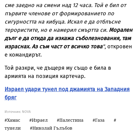
сме заедно на смени над 12 часа. Той е бил от
първите членове от формированието по
сигурността на кибуца. Искал е да отблъсне
терористите, но е намерил смъртта си.
Морален
дълг е да отида да изкажа съболезнования, там
израснах. Аз съм част от всичко това
"
, откровен
е командирът.
Той разкри, че дъщеря му също е била в
армията на позиция картечар.
Израел удари тунел под джамията на Западния
бряг
Източник:
NOVA
Хамас
Израел
Палестина
Газа
тунели
Николай Гълъбов