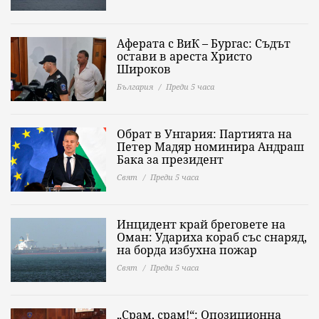
Аферата с ВиК – Бургас: Съдът
остави в ареста Христо
Широков
България
Преди 5 часа
Обрат в Унгария: Партията на
Петер Мадяр номинира Андраш
Бака за президент
Свят
Преди 5 часа
Инцидент край бреговете на
Оман: Удариха кораб със снаряд,
на борда избухна пожар
Свят
Преди 5 часа
„Срам, срам!“: Опозиционна