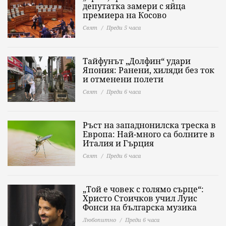
депутатка замери с яйца
премиера на Косово
Свят
Преди 5 часа
Тайфунът „Долфин“ удари
Япония: Ранени, хиляди без ток
и отменени полети
Свят
Преди 6 часа
Ръст на западнонилска треска в
Европа: Най-много са болните в
Италия и Гърция
Свят
Преди 6 часа
„Той е човек с голямо сърце“:
Христо Стоичков учил Луис
Фонси на българска музика
Любопитно
Преди 6 часа