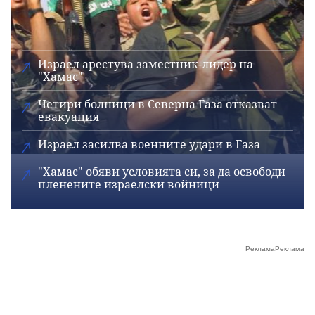
Израел арестува заместник-лидер на
"Хамас"
Четири болници в Северна Газа отказват
евакуация
Израел засилва военните удари в Газа
"Хамас" обяви условията си, за да освободи
пленените израелски войници