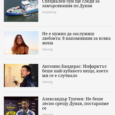
Специален буй ще следи за
замърсявания по Дунав
sinoptik.bg
Не е нужно да заслужиш
любовта: 8 напомняния за всяка
жена
Edna.bg
Антонио Бандерас: Инфарктът
беше най-хубавото нещо, което
ми се е случвало
Edna.bg
Александър Тунчев: Не беше
лесно срещу Дунав, постарахме
се
Gong.bg