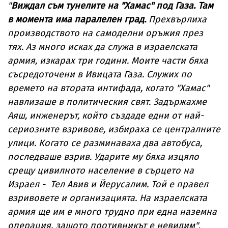
"
Виждал съм тунелите на "Хамас" под Газа. Там
в момента има паралелен град.
Прехвърлиха
производството на самоделни оръжия през
тях. Аз много исках да служа в израелската
армия, изкарах три години. Моите части бяха
съсредоточени в Ивицата Газа. Служих по
времето на втората интифада, когато "Хамас"
навлизаше в политическия свят. Задържахме
Аяш, инженерът, който създаде едни от най-
сериозните взривове, избираха се централните
улици. Когато се разминаваха два автобуса,
последваше взрив. Ударите му бяха изцяло
срещу цивилното население в сърцето на
Израел - Тел Авив и Йерусалим. Той е правел
взривовете и организацията. На израелската
армия ще им е много трудно при една наземна
операция, защото противникът е невидим"
,