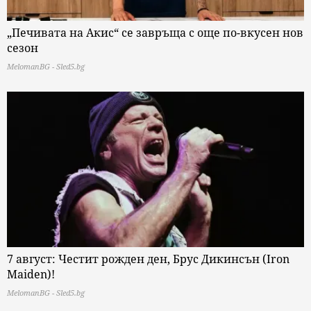
„Печивата на Акис“ се завръща с още по-вкусен нов
сезон
MelomanBG - Sled5.bg
7 август: Честит рожден ден, Брус Дикинсън (Iron
Maiden)!
MelomanBG - Sled5.bg