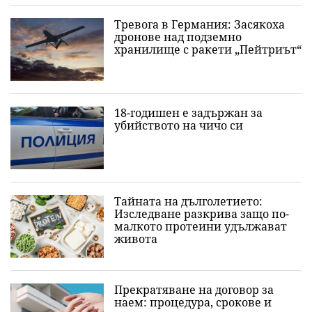
Тревога в Германия: Засякоха
дронове над подземно
хранилище с ракети „Пейтриът“
18-годишен е задържан за
убийството на чичо си
Тайната на дълголетието:
Изследване разкрива защо по-
малкото протеини удължават
живота
Прекратяване на договор за
наем: процедура, срокове и