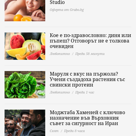
Studio
Оферта от Grabo.bg
Кое е по-здравословно: диня или
пъпеш? Отговорът не е толкова
очевиден
Любопитно
Преди 58 минути
Маруля с вкус на пържола?
Учени създадоха растения със
свински протеин
Любопитно
Преди 1 час
Моджтаба Хаменей с ключово
назначение във Върховния
съвет за сигурност на Иран
Свят
Преди 8 часа