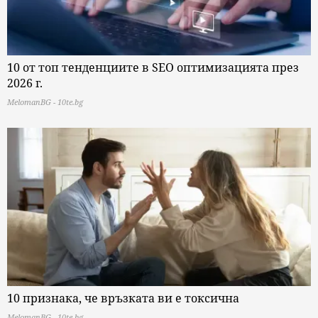
10 от топ тенденциите в SEO оптимизацията през
2026 г.
MelomanBG - 10te.bg
10 признака, че връзката ви е токсична
MelomanBG - 10te.bg