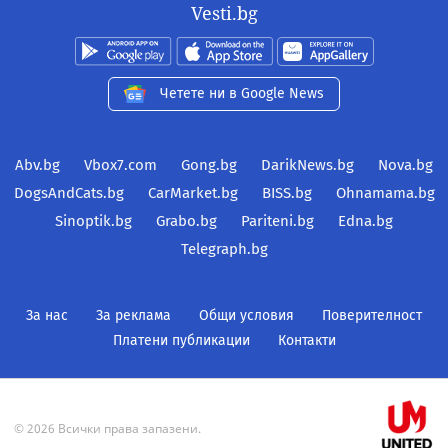
Vesti.bg
Четете ни в Google News
Abv.bg
Vbox7.com
Gong.bg
DarikNews.bg
Nova.bg
DogsAndCats.bg
CarMarket.bg
BISS.bg
Ohnamama.bg
Sinoptik.bg
Grabo.bg
Pariteni.bg
Edna.bg
Telegraph.bg
За нас
За реклама
Общи условия
Поверителност
Платени публикации
Контакти
© 2026 Всички права запазени.