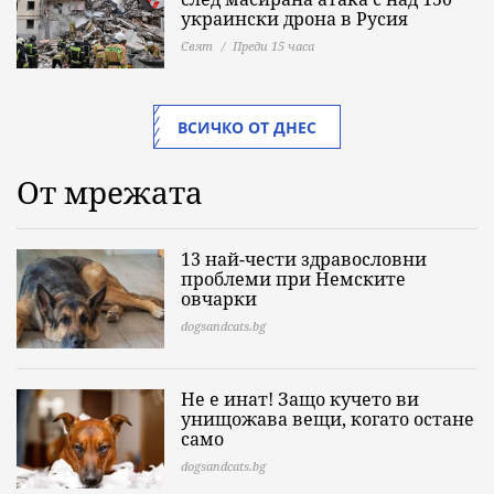
украински дрона в Русия
Свят
Преди 15 часа
ВСИЧКО ОТ ДНЕС
От мрежата
13 най-чести здравословни
проблеми при Немските
овчарки
dogsandcats.bg
Не е инат! Защо кучето ви
унищожава вещи, когато остане
само
dogsandcats.bg