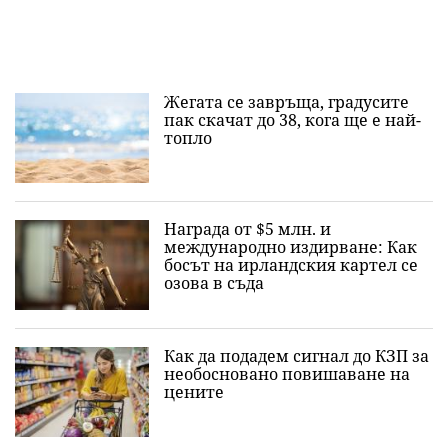
Жегата се завръща, градусите
пак скачат до 38, кога ще е най-
топло
Награда от $5 млн. и
международно издирване: Как
босът на ирландския картел се
озова в съда
Как да подадем сигнал до КЗП за
необосновано повишаване на
цените