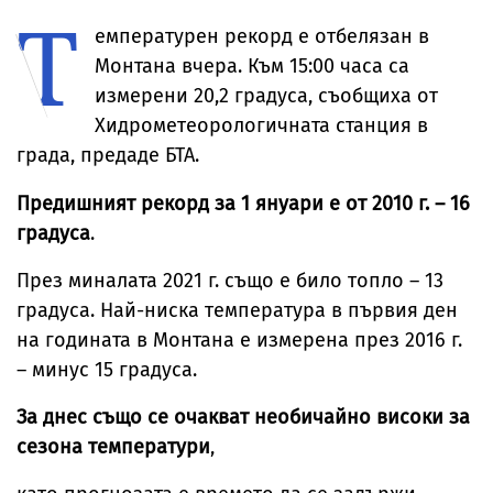
Т
топло
границата
майстор“ по шах
емпературен рекорд е отбелязан в
Монтана вчера. Към 15:00 часа са
измерени 20,2 градуса, съобщиха от
Хидрометеорологичната станция в
града, предаде БТА.
Предишният рекорд за 1 януари е от 2010 г. – 16
градуса
.
През миналата 2021 г. също е било топло – 13
градуса. Най-ниска температура в първия ден
на годината в Монтана е измерена през 2016 г.
– минус 15 градуса.
За днес също се очакват необичайно високи за
сезона температури
,