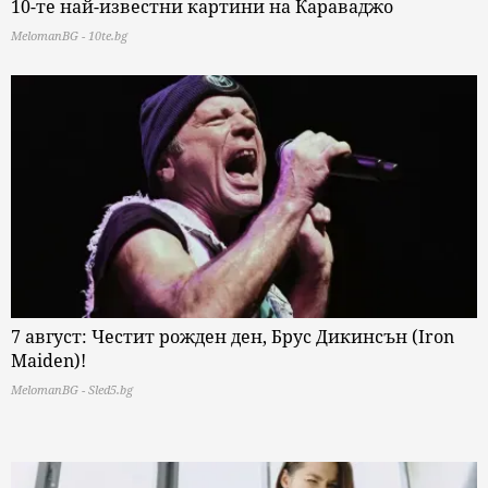
10-те най-известни картини на Караваджо
MelomanBG - 10te.bg
7 август: Честит рожден ден, Брус Дикинсън (Iron
Maiden)!
MelomanBG - Sled5.bg