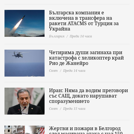
Българска компания е
включена в трансфера на
ракети ATACMS от Турция за
Украйна
България
Преди 14 часа
Четирима души загинаха при
катастрофа с хеликоптер край
Рио де Жанейро
Свят
Преди 14 часа
Иран: Няма да водим преговори
със САЩ, докато нарушават
споразумението
Свят
Преди 15 часа
Жертви и пожари в Белгород
след масирана атака с над 150