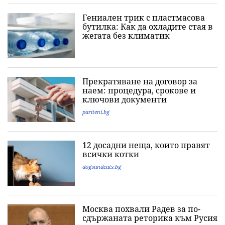
Гениален трик с пластмасова
бутилка: Как да охладите стая в
жегата без климатик
Прекратяване на договор за
наем: процедура, срокове и
ключови документи
pariteni.bg
12 досадни неща, които правят
всички котки
dogsandcats.bg
Москва похвали Радев за по-
сдържаната реторика към Русия