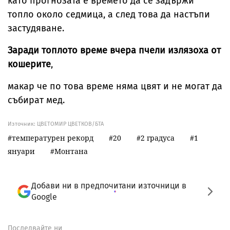
като прогнозата е времето да се задържи
топло около седмица, а след това да настъпи
застудяване.
Заради топлото време вчера пчели излязоха от
кошерите
,
макар че по това време няма цвят и не могат да
събират мед.
Източник:
ЦВЕТОМИР ЦВЕТКОВ/БТА
температурен рекорд
20
2 градуса
1
януари
Монтана
Добави ни в предпочитани източници в
Google
Последвайте ни