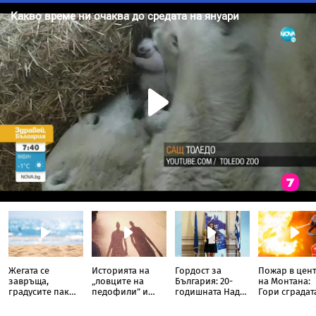
Жегата се
Историята на
Гордост за
Пожар в цен
завръща,
„ловците на
България: 20-
на Монтана:
градусите пак
педофили” и
годишната Надя
Гори сградат
скачат до 38,
кога се
Тончева стана
бивше учили
кога ще е най-
прекрачва
„Международен