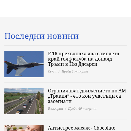
Последни новини
F-16 прехванаха два самолета
край голф клуба на Доналд
Тръмп в Ню Джърси
Свят
Преди 1 минута
Ограничават движението по АМ
„Тракия“ - ето кои участъци са
засегнати
България
Преди 49 минути
Антистрес масаж - Chocolate