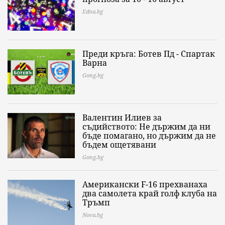
Edna.bg
Преди кръга: Ботев Пд - Спартак
Варна
Gong.bg
Валентин Илиев за
съдийството: Не държим да ни
бъде помагано, но държим да не
бъдем ощетявани
Gong.bg
Американски F-16 прехванаха
два самолета край голф клуба на
Тръмп
Nova.bg