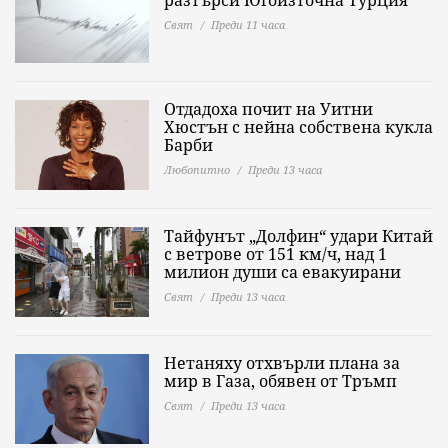
разтърси Югоизточна Турция
Свят
Преди 11 часа
Отдадоха почит на Уитни
Хюстън с нейна собствена кукла
Барби
Любопитно
Преди 13 часа
Тайфунът „Долфин“ удари Китай
с ветрове от 151 км/ч, над 1
милион души са евакуирани
Свят
Преди 13 часа
Нетаняху отхвърли плана за
мир в Газа, обявен от Тръмп
Свят
Преди 13 часа