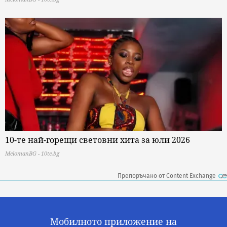
10-те най-горещи световни хита за юли 2026
MelomanBG - 10te.bg
Препоръчано от Content Exchange
Мобилното приложение на