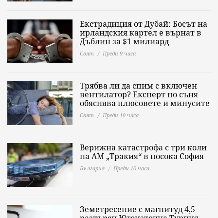
Екстрадиция от Дубай: Босът на
ирландския картел е върнат в
Дъблин за $1 милиард
Свят
Преди 9 часа
Трябва ли да спим с включен
вентилатор? Експерт по съня
обяснява плюсовете и минусите
Свят
Преди 10 часа
Верижна катастрофа с три коли
на АМ „Тракия“ в посока София
България
Преди 10 часа
Земетресение с магнитуд 4,5