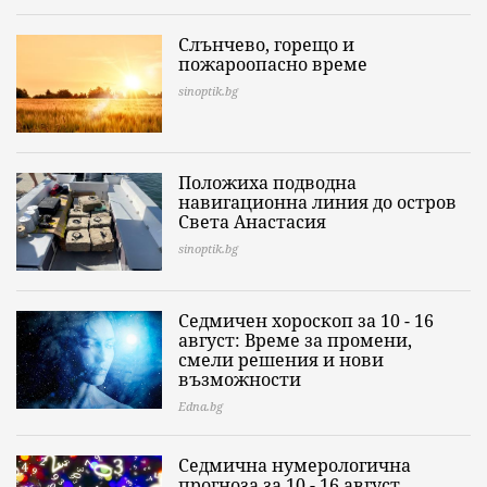
Слънчево, горещо и
пожароопасно време
sinoptik.bg
Положиха подводна
навигационна линия до остров
Света Анастасия
sinoptik.bg
Седмичен хороскоп за 10 - 16
август: Време за промени,
смели решения и нови
възможности
Edna.bg
Седмична нумерологична
прогноза за 10 - 16 август