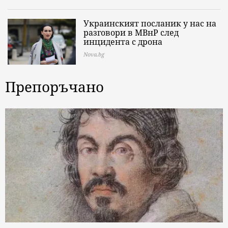
Украинският посланик у нас на
разговори в МВнР след
инцидента с дрона
Nova.bg
Препоръчано