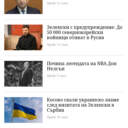
Преди 12 часа
Зеленски с предупреждение: До
50 000 севернокорейски
войници отиват в Русия
Преди 11 часа
Почина легендата на NBA Дон
Нелсън
Преди 9 часа
Косово свали украинско знаме
след визитата на Зеленски в
Сърбия
Преди 10 часа