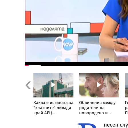
Previous
нредни
Каква е истината за
Обвинения между
Г
рки на БАБХ
"златните" ливади
родители на
р
рсите за
край АЕЦ
новородено и
П
ве и
"Козлодуй"
болница в София
чуци
нeсен слу