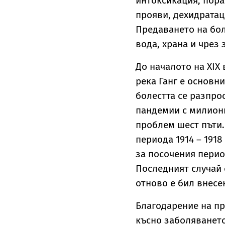
интоксикация, пора
прояви, дехидратац
Предаването на бол
вода, храна и чрез
До началото на ХІХ
река Ганг е основни
болестта се разпро
пандемии с милиони
проблем шест пъти.
периода 1914 – 1918
за посочения перио
Последният случай о
отново е бил внесе
Благодарение на пр
късно заболяването