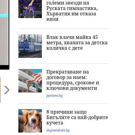
големи звезди на
Руската гимнастика,
Хърватия им отказа
визи
Влак влачи майка 45
метра, хваната за детска
количка с дете
Прекратяване на
договор за наем:
процедура, срокове и
ключови документи
pariteni.bg
Next
Повече от час
Фентанил за 300
Извънредни
8 причини защо
жесток побой:
млн. евро: Нови
проверки на Б
Бигълите са най-добрите
Какво разкри
разкрития за
по борсите за
кучета
прокуратурата за
нелегалната
плодове и
убийството на
лаборатория в
зеленчуци
dogsandcats.bg