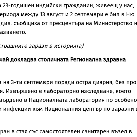
екстремни жеги в
а 23-годишен индийски гражданин, живеещ у нас,
21 области в събот
ериода между 13 август и 2 септември е бил в Ню
ндия, съобщиха от пресцентъра на Министерство 
азването.
страшните зарази в историята)
чай докладва столичната Регионална здравна
 на 3-ти септември поради остра диария, без пр
я. Извършено е лабораторно изследване, което
твърдено в Националната лаборатория по особено
и инфекции към Националния център по заразни 
ран в стая със самостоятелен санитарен възел в