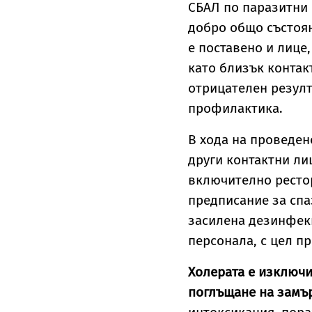
СБАЛ по паразитни 
добро общо състоя
е поставено и лице
като близък контак
отрицателен резулт
профилактика.
В хода на проведе
други контактни ли
включително рестор
предписание за сп
засилена дезинфекц
персонала, с цел п
Холерата е изключи
поглъщане на замър