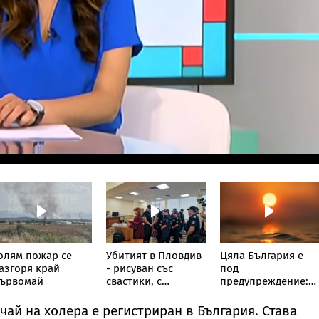
олям пожар се
Убитият в Пловдив
Цяла България е
азгоря край
- рисуван със
под
ървомай
свастики, с
предупреждение:
обръснати вежди,
НИМХ обяви
горен с цигари
оранжев код за
чай на холера е регистриран в България. Става