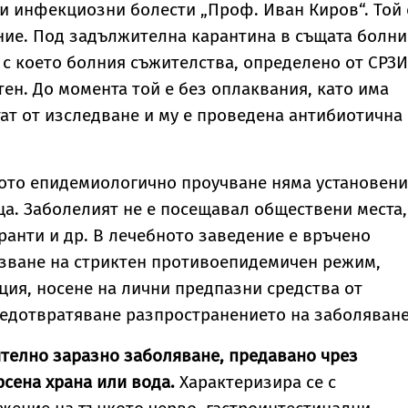
и инфекциозни болести „Проф. Иван Киров“. Той 
ние. Под задължителна карантина в същата болн
, с което болния съжителства, определено от СРЗИ
тен. До момента той е без оплаквания, като има
ат от изследване и му е проведена антибиотична
ното епидемиологично проучване няма установени
ца. Заболелият не е посещавал обществени места,
анти и др. В лечебното заведение e връчено
азване на стриктен противоепидемичен режим,
ия, носене на лични предпазни средства от
редотвратяване разпространението на заболяване
телно заразно заболяване, предавано чрез
сена храна или вода.
Характеризира се с