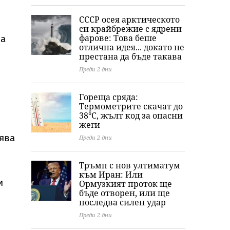
Младежкия хълм
София
а
СССР осея арктическото
си крайбрежие с ядрени
фарове: Това беше
на
отлична идея... докато не
престана да бъде такава
Преди 2 дни
Гореща сряда:
Термометрите скачат до
38°C, жълт код за опасни
жеги
оява
Преди 2 дни
Тръмп с нов ултиматум
към Иран: Или
и
Ормузкият проток ще
бъде отворен, или ще
последва силен удар
Преди 2 дни