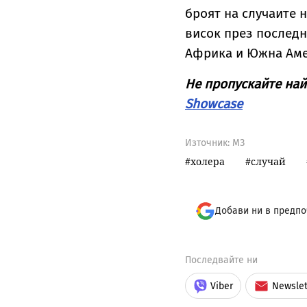
броят на случаите 
висок през последн
Африка и Южна Аме
Не пропускайте най
Showcase
Източник:
МЗ
холера
случай
Добави ни в предпо
Последвайте ни
Viber
Newslet