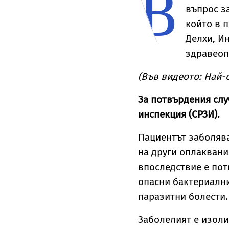
В
въпрос з
който в п
Делхи, И
здравеоп
(Във видеото: Най-
За потвърдения слу
инспекция (СРЗИ).
Пациентът заболява
на други оплаквани
впоследствие е по
опасни бактериалн
паразитни болести.
Заболелият е изоли