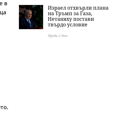
е в
Израел отхвърли плана
ица
на Тръмп за Газа,
Нетаняху постави
твърдо условие
Преди 2 дни
то.