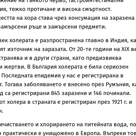
жение на тънкото черво, гастроинтестинални
ия, тежко протичане и висока смъртност.
естта на хора става чрез консумация на заразена
 замърсени ръце и замърсени предмети.
 век холерата е разпространена главно в Индия, к
ят източник на заразата. От 20-те години на ХІХ в
странява и в други страни, като предизвиква
 жертви. В България холерата е била сериозен
 Последната епидемия у нас е регистрирана в
 г. Тогава заболяването е внесено през Румъния, к
д са регистрирани 845 заразени и 146 починали.
т холера в страната е регистриран през 1921 г. и
н.
ечистването и хлорирането на питейната вода, по
 практически е унищожено в Европа. Въпреки то