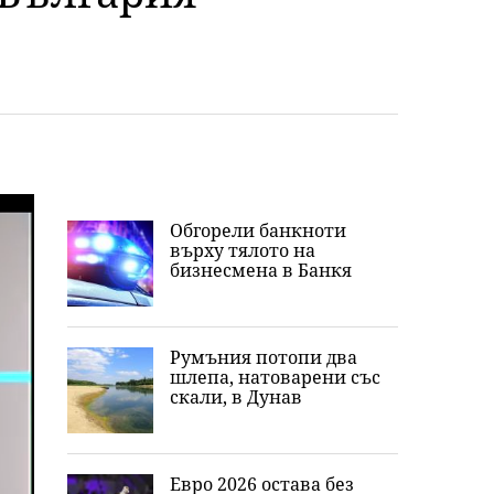
Обгорели банкноти
върху тялото на
бизнесмена в Банкя
Румъния потопи два
шлепа, натоварени със
скали, в Дунав
Евро 2026 остава без