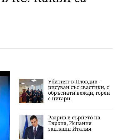
Убитият в Пловдив -
рисуван със свастики, с
обръснати вежди, горен
с цигари
Разрив в сърцето на
Европа, Испания
заплаши Италия