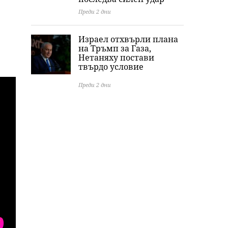
Преди 2 дни
Израел отхвърли плана
на Тръмп за Газа,
Нетаняху постави
твърдо условие
Преди 2 дни