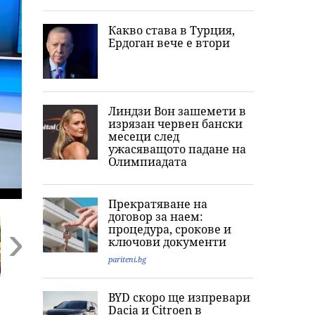
Какво става в Турция,
Ердоган вече е втори
Линдзи Вон зашемети в
изрязан червен бански
месеци след
ужасяващото падане на
Олимпиадата
Прекратяване на
договор за наем:
процедура, срокове и
ключови документи
pariteni.bg
Next
Нов разтърсващ
Енергийният
„Мечтаеше за
BYD скоро ще изпревари
случай с АГ лекар
министър:
семейство“: Ка
Dacia и Citroеn в
от Варна:
България има
разказват