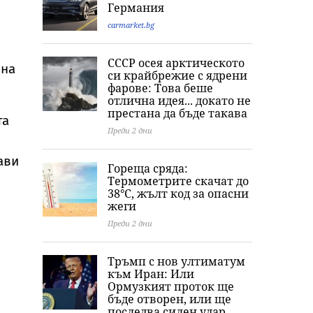
Германия
Семейство разкри
рекорден износ на
близките на
фатална грешка с
ток, АЕЦ
убития мъж в
carmarket.bg
бебето им
„Козлодуй“ работи
Пловдив
без проблеми
СССР осея арктическото
въпреки Дунав
 на
си крайбрежие с ядрени
фарове: Това беше
отлична идея... докато не
престана да бъде такава
та
Преди 2 дни
ави
Гореща сряда:
Термометрите скачат до
38°C, жълт код за опасни
жеги
Преди 2 дни
Тръмп с нов ултиматум
към Иран: Или
Ормузкият проток ще
бъде отворен, или ще
последва силен удар