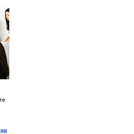
те
дии