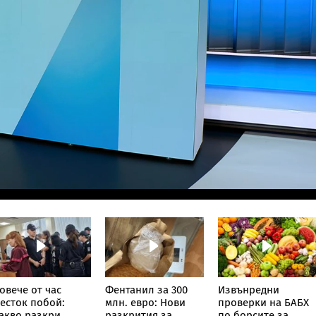
овече от час
Фентанил за 300
Извънредни
есток побой:
млн. евро: Нови
проверки на БАБХ
акво разкри
разкрития за
по борсите за