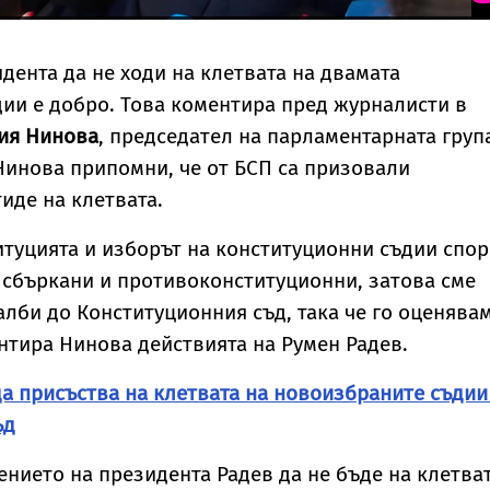
дента да не ходи на клетвата на двамата
ии е добро. Това коментира пред журналисти в
ия Нинова
, председател на парламентарната груп
 Нинова припомни, че от БСП са призовали
тиде на клетвата.
туцията и изборът на конституционни съдии спо
 сбъркани и противоконституционни, затова сме
алби до Конституционния съд, така че го оценява
нтира Нинова действията на Румен Радев.
а присъства на клетвата на новоизбраните съдии
ъд
ението на президента Радев да не бъде на клетва