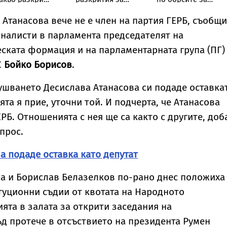
рокуратурата за
нелегалната
плодове и
бийството на
лаборатория в
зеленчуци
 Атанасова вече не е член на партия ГЕРБ, съобщи
ладежкия хълм
София
налисти в парламента председателят на
ската формация и на парламентарната група (ПГ)
С
Бойко Борисов
.
ушването Десислава Атанасова си подаде оставка
ята я прие, уточни той. И подчерта, че Атанасова
ЕРБ. Отношенията с нея ще са както с другите, доб
прос.
а подаде оставка като депутат
а и Борислав Белазелков по-рано днес положиха
туционни съдии от квотата на Народното
ята в залата за открити заседания на
д протече в отсъствието на президента Румен