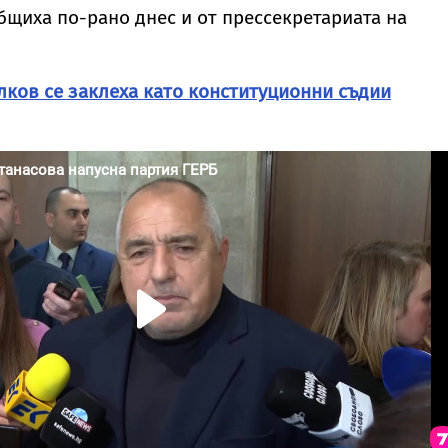
общиха по-рано днес и от прессекретариата на
лков се заклеха като конституционни съдии