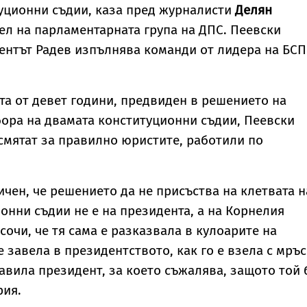
уционни съдии, каза пред журналисти
Делян
тел на парламентарната група на ДПС. Пеевски
ентът Радев изпълнява команди от лидера на БСП
та от девет години, предвиден в решението на
ора на двамата конституционни съдии, Пеевски
 смятат за правилно юристите, работили по
ичен, че решението да не присъства на клетвата н
онни съдии не е на президента, а на Корнелия
сочи, че тя сама е разказвала в кулоарите на
е завела в президентството, как го е взела с мръ
равила президент, за което съжалява, защото той 
рия.