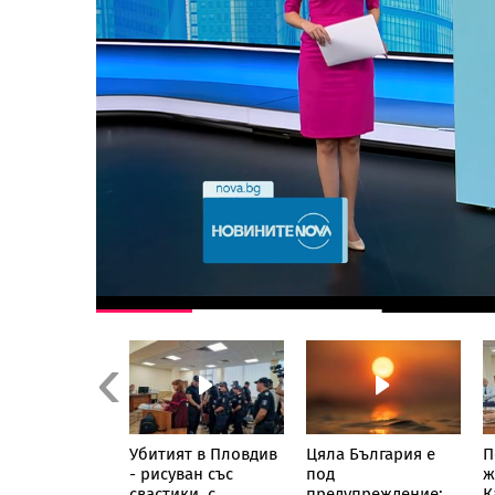
Previous
аеше за
Убитият в Пловдив
Цяла България е
П
ство“: Какво
- рисуван със
под
ж
зват
свастики, с
предупреждение:
К