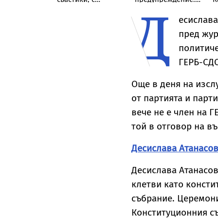
Д
ите на
обръснати вежди,
НИМХ обяви
п
я мъж в
горен с цигари
оранжев код за
у
есислава
див
екстремни жеги в
М
пред жур
21 области в събота
политиче
ГЕРБ-СД
Още в деня на изсл
от партията и парти
вече не е член на Г
той в отговор на въ
Десислава Атанасов
Десислава Атанасов
клетви като консти
събрание. Церемони
Конституционния съ