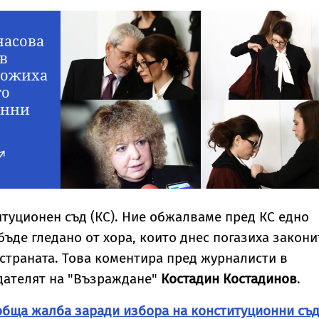
насова
в
ложиха
то
онни
туционен съд (КС). Ние обжалваме пред КС едно
бъде гледано от хора, които днес погазиха закони
 страната. Това коментира пред журналисти в
дателят на "Възраждане"
Костадин Костадинов
.
обща жалба заради избора на конституционни съ