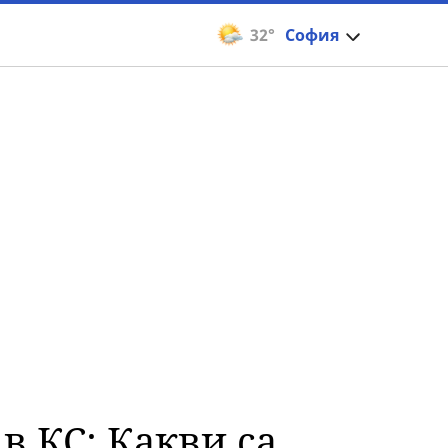
32°
София
в КС: Какви са