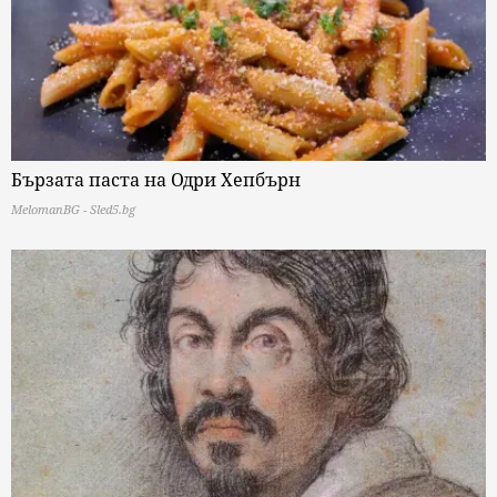
Бързата паста на Одри Хепбърн
MelomanBG - Sled5.bg