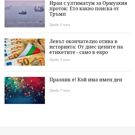
Иран с ултиматум за Ормузкия
проток: Ето какво поиска от
Тръмп
Преди 6 часа
Левът окончателно отива в
историята: Oт днес цените на
етикетите - само в евро
Преди 3 часа
Празник е! Кой има имен ден
Преди 7 часа