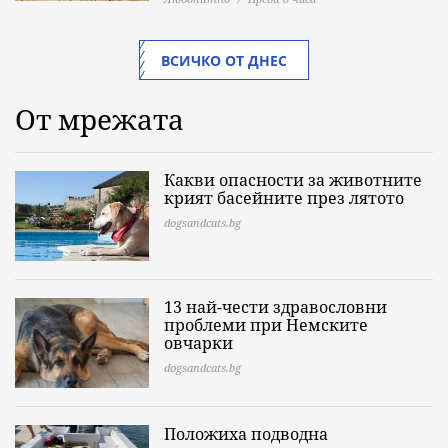
ВСИЧКО ОТ ДНЕС
От мрежата
Какви опасности за животните
крият басейните през лятото
dogsandcats.bg
13 най-чести здравословни
проблеми при Немските
овчарки
dogsandcats.bg
Положиха подводна