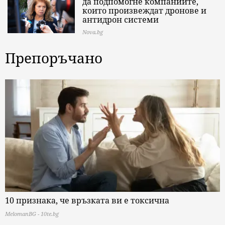
да подпомогне компаниите,
които произвеждат дронове и
антидрон системи
Nova.bg
Препоръчано
10 признака, че връзката ви е токсична
MelomanBG - 10te.bg