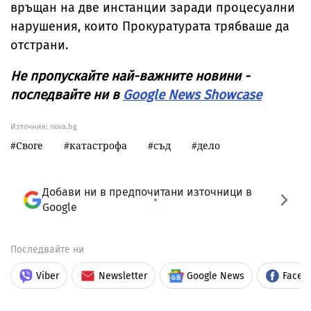
връщан на две инстанции заради процесуални
нарушения, които Прокуратурата трябваше да
отстрани.
Не пропускайте най-важните новини -
последвайте ни в
Google News Showcase
Източник:
nova.bg
Своге
катастрофа
съд
дело
Добави ни в предпочитани източници в
Google
Последвайте ни
Viber
Newsletter
Google News
Faceb