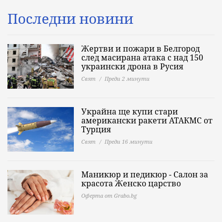
Последни новини
Жертви и пожари в Белгород
след масирана атака с над 150
украински дрона в Русия
Свят
Преди 2 минути
Украйна ще купи стари
американски ракети АТАКМС от
Турция
Свят
Преди 16 минути
Маникюр и педикюр - Салон за
красота Женско царство
Оферта от Grabo.bg