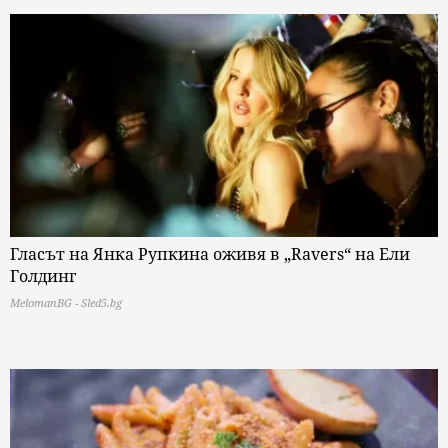
Гласът на Янка Рупкина оживя в „Ravers“ на Ели
Голдинг
MelomanBG - Sled5.bg