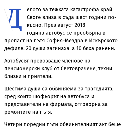
Д
раждането
етикетите - само
се прави
употреба на
в евро
инцидента
елото за тежката катастрофа край
Своге влиза в съда шест години по-
късно. През август 2018
година автобус се преобърна в
пропаст на пътя София-Мездра в Искърското
дефиле. 20 души загинаха, а 10 бяха ранени.
Автобусът превозваше членове на
пенсионерски клуб от Световрачене, техни
близки и приятели.
Шестима души са обвиняеми за трагедията,
сред които шофьорът на автобуса и
представители на фирмата, отговорна за
ремонтите на пътя.
Четири поредни пъти обвинителният акт беше