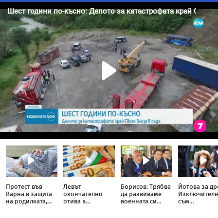
Протест във
Левът
Борисов: Трябва
Йотова за др
Варна в защита
окончателно
да развиваме
Изключител
на родилката,
отива в
военната си
съм
загубила бебето
историята: Oт
индустрия, в
разочарован
си дни преди
днес цените на
момента това не
политическа