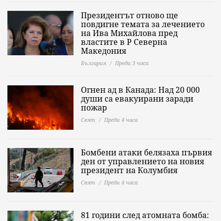
Президентът отново ще
повдигне темата за лечението
на Ива Михайлова пред
властите в Р Северна
Македония
България
Преди 3 часа
Огнен ад в Канада: Над 20 000
души са евакуирани заради
пожар
Свят
Преди 4 часа
Бомбени атаки белязаха първия
ден от управлението на новия
президент на Колумбия
Свят
Преди 4 часа
81 години след атомната бомба: