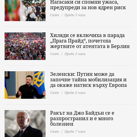
Нагасаки си спомни ужаса,
предупреди за нов ядрен риск
Свят
Преди 5 часа
Хиляди се включиха в парада
„Прага Прайд“, почетоха
жертвите от атентата в Берлин
Свят
Преди 5 часа
Зеленски: Путин може да
започне тайна мобилизация и
да окаже натиск върху Европа
Свят
Преди 6 часа
Ракът на Джо Байдън се е
разпространил и е много
болезнен
Свят
Преди 7 часа