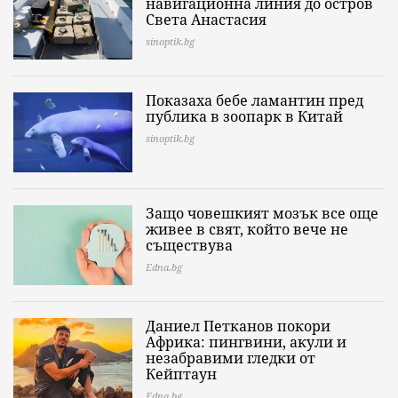
навигационна линия до остров
Света Анастасия
sinoptik.bg
Показаха бебе ламантин пред
публика в зоопарк в Китай
sinoptik.bg
Защо човешкият мозък все още
живее в свят, който вече не
съществува
Edna.bg
Даниел Петканов покори
Африка: пингвини, акули и
незабравими гледки от
Кейптаун
Edna.bg