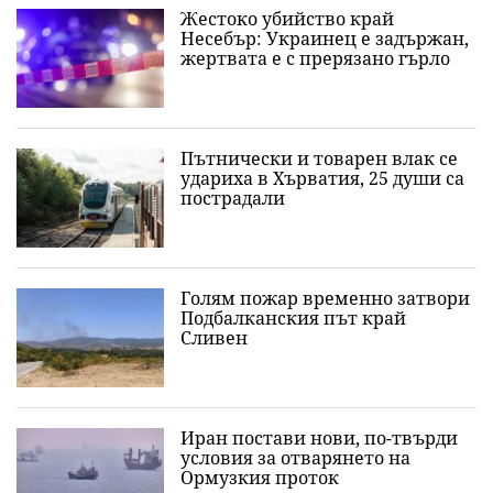
Жестоко убийство край
Несебър: Украинец е задържан,
жертвата е с прерязано гърло
Пътнически и товарен влак се
удариха в Хърватия, 25 души са
пострадали
Голям пожар временно затвори
Подбалканския път край
Сливен
Иран постави нови, по-твърди
условия за отварянето на
Ормузкия проток