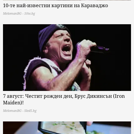
10-те най-известни картини на Караваджо
MelomanBG - 10te.bg
7 август: Честит рожден ден, Брус Дикинсън (Iron
Maiden)!
MelomanBG - Sled5.bg