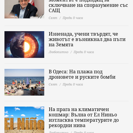
сключване на споразумение със
САЩ
Свят
Преди 8 часа
Изненада, учени твърдят, че
животът е възникнал два пъти
на Земята
Любопитно
Преди 8 часа
В Одеса: На плажа под
дроновете и руските бомби
Свят
Преди 8 часа
На прага на климатичен
кошмар: Вълна от Ел Ниньо
изтласква температурите до
рекордни нива
Любопитно
Преди 8 часа