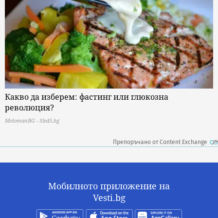
Какво да изберем: фастинг или глюкозна
революция?
MelomanBG - Sled5.bg
Препоръчано от Content Exchange
Мобилното приложение на
Vesti.bg