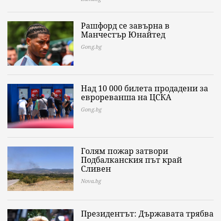
Рашфорд се завърна в
Манчестър Юнайтед
Gong.bg
Над 10 000 билета продадени за
еврореванша на ЦСКА
Gong.bg
Голям пожар затвори
Подбалканския път край
Сливен
Nova.bg
Президентът: Държавата трябва