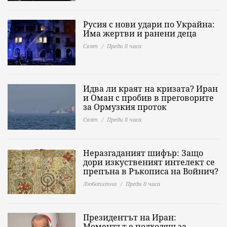
Русия с нови удари по Украйна:
Има жертви и ранени деца
Свят
Преди 8 часа
Идва ли краят на кризата? Иран
и Оман с пробив в преговорите
за Ормузкия проток
Свят
Преди 8 часа
Неразгаданият шифър: Защо
дори изкуственият интелект се
препъна в Ръкописа на Войнич?
Любопитно
Преди 8 часа
Президентът на Иран:
Моментът е подходящ за