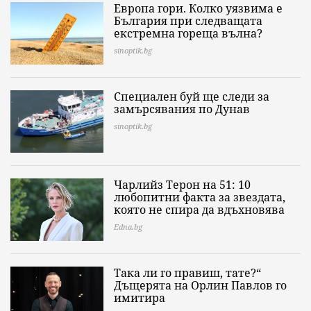
Европа гори. Колко уязвима е
България при следващата
екстремна гореща вълна?
sinoptik.bg
Специален буй ще следи за
замърсявания по Дунав
sinoptik.bg
Чарлийз Терон на 51: 10
любопитни факта за звездата,
която не спира да вдъхновява
Edna.bg
Така ли го правиш, тате?“
Дъщерята на Орлин Павлов го
имитира