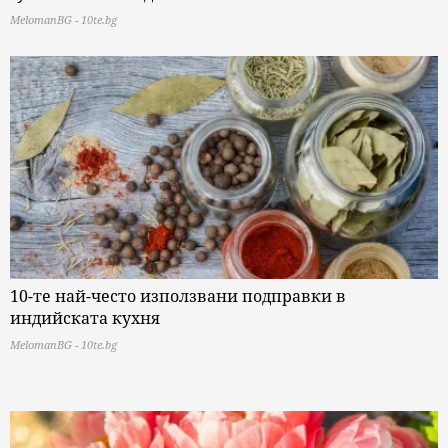
MelomanBG - 10te.bg
10-те най-често използвани подправки в
индийската кухня
MelomanBG - 10te.bg