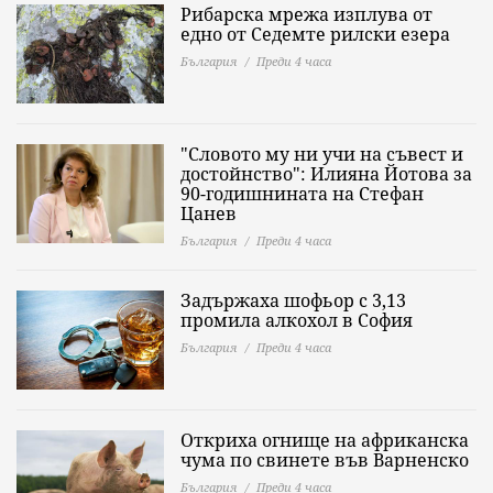
Рибарска мрежа изплува от
едно от Седемте рилски езера
България
Преди 4 часа
"Словото му ни учи на съвест и
достойнство": Илияна Йотова за
90-годишнината на Стефан
Цанев
България
Преди 4 часа
Задържаха шофьор с 3,13
промила алкохол в София
България
Преди 4 часа
Откриха огнище на африканска
чума по свинете във Варненско
България
Преди 4 часа