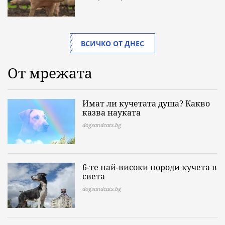
ВСИЧКО ОТ ДНЕС
От мрежата
Имат ли кучетата душа? Какво
казва науката
dogsandcats.bg
6-те най-високи породи кучета в
света
dogsandcats.bg