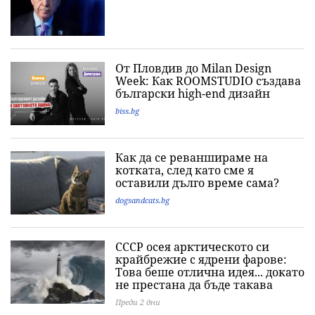
От Пловдив до Milan Design
Week: Как ROOMSTUDIO създава
български high-end дизайн
biss.bg
Как да се реваншираме на
котката, след като сме я
оставили дълго време сама?
dogsandcats.bg
СССР осея арктическото си
крайбрежие с ядрени фарове:
Това беше отлична идея... докато
не престана да бъде такава
Преди 2 дни