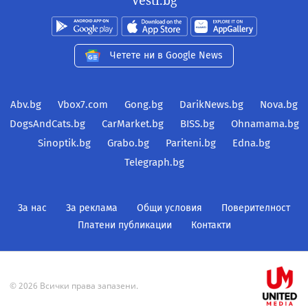
Четете ни в Google News
Abv.bg
Vbox7.com
Gong.bg
DarikNews.bg
Nova.bg
DogsAndCats.bg
CarMarket.bg
BISS.bg
Ohnamama.bg
Sinoptik.bg
Grabo.bg
Pariteni.bg
Edna.bg
Telegraph.bg
За нас
За реклама
Общи условия
Поверителност
Платени публикации
Контакти
© 2026 Всички права запазени.