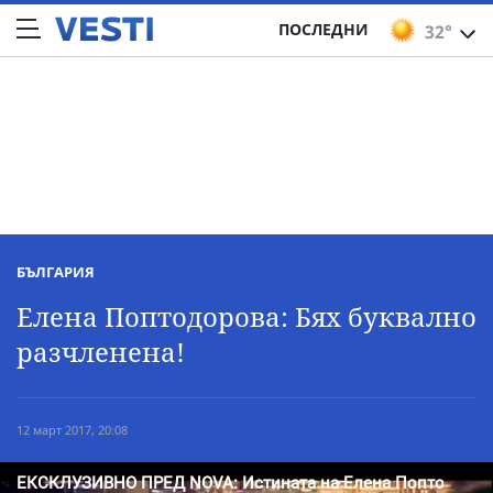
ПОСЛЕДНИ
32°
БЪЛГАРИЯ
Елена Поптодорова: Бях буквално
разчленена!
12 март 2017, 20:08