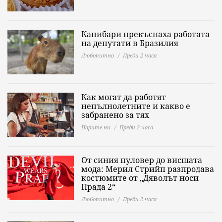
Капибари прекъснаха работата
на депутати в Бразилия
Любопитно
Преди 2 часа
Как могат да работят
непълнолетните и какво е
забранено за тях
Парите ни
Преди 2 часа
От синия пуловер до висшата
мода: Мерил Стрийп разпродава
костюмите от „Дяволът носи
Прада 2“
Любопитно
Преди 2 часа