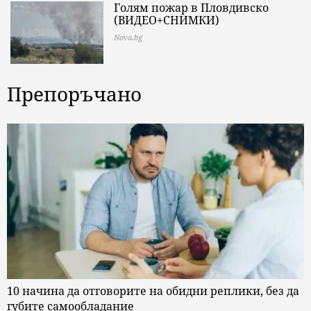
Голям пожар в Пловдивско
(ВИДЕО+СНИМКИ)
Nova.bg
Препоръчано
10 начина да отговорите на обидни реплики, без да
губите самообладание