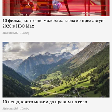
10 филма, които ще можем да гледаме през август
2026 в HBO Max
MelomanBG - 10te.bg
10 неща, които можем да правим на село
MelomanBG - 10te.bg