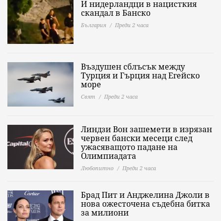
И нидерландци в нацисткия
скандал в Банско
България
Преди 2 часа
Въздушен сблъсък между
Турция и Гърция над Егейско
море
Свят
Преди 2 часа
Линдзи Вон зашемети в изрязан
червен бански месеци след
ужасяващото падане на
Олимпиадата
Любопитно
Преди 2 часа
Брад Пит и Анджелина Джоли в
нова ожесточена съдебна битка
за милиони