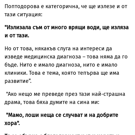
Поптодорова е категорична, че ще излезе и от
тази ситуация:
"Излизала съм от много врящи води, ще изляза
и от тази.
Но от това, някакъв слуга на интереси да
изведе медицинска диагноза – това няма да го
бъде. Нито е имало диагноза, нито е имало
клиники. Това е тема, която тепърва ще има
развитие”.
"Ако нещо ме преведе през тази най-страшна
драма, това бяха думите на сина ми:
"Мамо, лоши неща се случват и на добрите
хора".