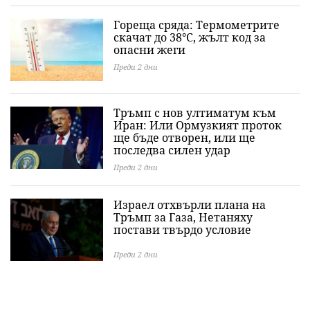
Гореща сряда: Термометрите
скачат до 38°C, жълт код за
опасни жеги
Преди 2 дни
Тръмп с нов ултиматум към
Иран: Или Ормузкият проток
ще бъде отворен, или ще
последва силен удар
Преди 2 дни
Израел отхвърли плана на
Тръмп за Газа, Нетаняху
постави твърдо условие
Преди 2 дни