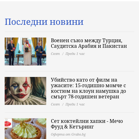
Последни новини
Военен съюз между Турция,
Саудитска Арабия и Пакистан
Свят
Преди 1 час
Убийство като от филм на
ужасите: 15-годишно момче с
костюм на клоун намушка до
смърт 78-годишен ветеран
Свят
Преди 1 час
Сет коктейлни хапки - Мечо
Фууд & Кетъринг
Оферта от Grabo.bg