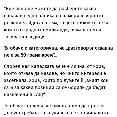
"Вие явно не можете да разберете какво
означава една паника да намериш вярното
решение.
.. Ядосана съм, защото никой от тези,
които откраднаха милиарди, няма да теглят
такива последици"...
Тя обаче е категорична, че „разговорът отдавна
не е за 50 грама крем“...
Според нея нападката вече е лична, от хора,
които отказа да назове, но чиито интереси е
засегнала. Хора, които по думите й „знаят кои
са и за какви позиции са се борили да бъдат
назначени в САЩ“.
Тя обаче сподели, че никога няма да прости
„злоупотребата за случилото се с починалото