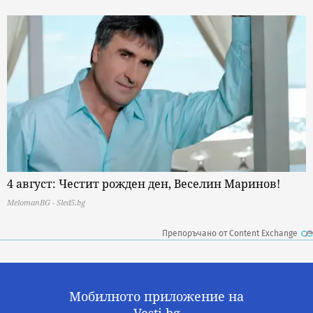
4 август: Честит рожден ден, Веселин Маринов!
MelomanBG - Sled5.bg
Препоръчано от Content Exchange
Мобилното приложение на
Vesti.bg