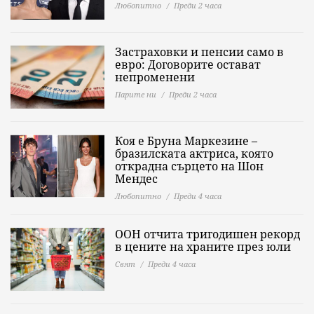
Любопитно
Преди 2 часа
Застраховки и пенсии само в
евро: Договорите остават
непроменени
Парите ни
Преди 2 часа
Коя е Бруна Маркезине –
бразилската актриса, която
открадна сърцето на Шон
Мендес
Любопитно
Преди 4 часа
ООН отчита тригодишен рекорд
в цените на храните през юли
Свят
Преди 4 часа