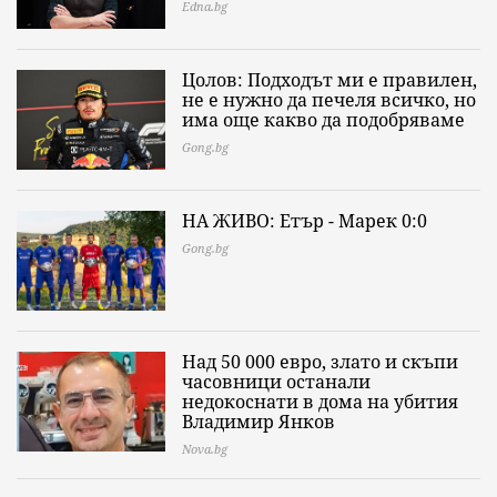
Edna.bg
Цолов: Подходът ми е правилен,
не е нужно да печеля всичко, но
има още какво да подобряваме
Gong.bg
НА ЖИВО: Етър - Марек 0:0
Gong.bg
Над 50 000 евро, злато и скъпи
часовници останали
недокоснати в дома на убития
Владимир Янков
Nova.bg