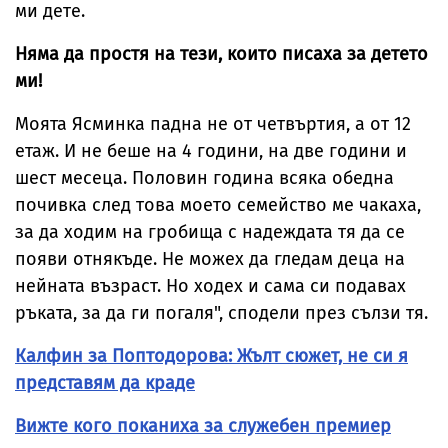
ми дете.
Няма да простя на тези, които писаха за детето
ми!
Моята Ясминка падна не от четвъртия, а от 12
етаж. И не беше на 4 години, на две години и
шест месеца. Половин година всяка обедна
почивка след това моето семейство ме чакаха,
за да ходим на гробища с надеждата тя да се
появи отнякъде. Не можех да гледам деца на
нейната възраст. Но ходех и сама си подавах
ръката, за да ги погаля", сподели през сълзи тя.
Калфин за Поптодорова: Жълт сюжет, не си я
представям да краде
Вижте кого поканиха за служебен премиер