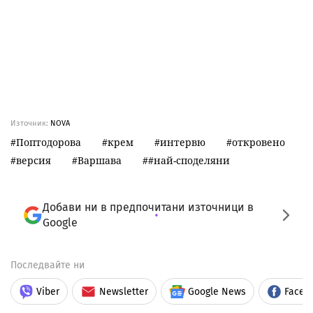
Източник:
NOVA
Поптодорова
крем
интервю
откровено
версия
Варшава
#най-споделяни
Добави ни в предпочитани източници в
Google
Последвайте ни
Viber
Newsletter
Google News
Faceb