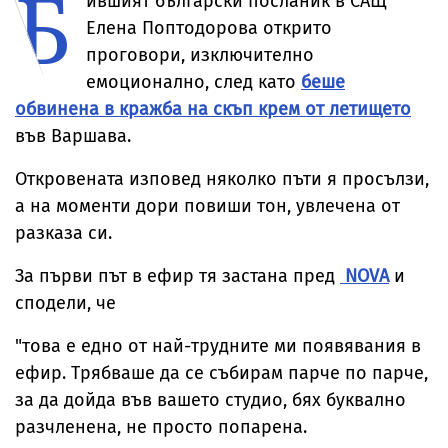
Б
ившият български посланик в САЩ
събота
Елена Поптодорова открито
проговори, изключително
емоционално, след като
беше
обвинена в кражба на скъп крем от летището
във Варшава.
Откровената изповед няколко пъти я просълзи,
а на моменти дори повиши тон, увлечена от
разказа си.
За първи път в ефир тя застана пред
NOVA
и
сподели, че
"това е едно от най-трудните ми появявания в
ефир. Трябваше да се събирам парче по парче,
за да дойда във вашето студио, бях буквално
разчленена, не просто попарена.