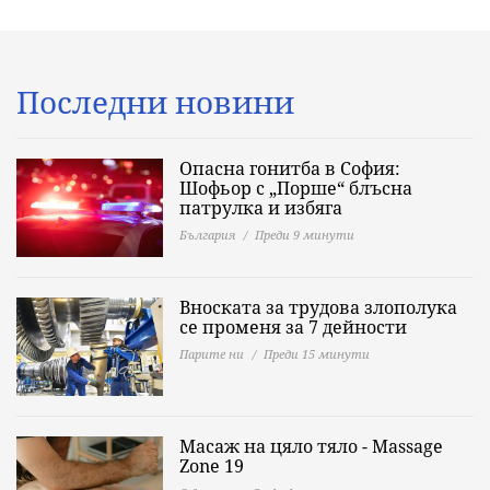
Последни новини
Опасна гонитба в София:
Шофьор с „Порше“ блъсна
патрулка и избяга
България
Преди 9 минути
Вноската за трудова злополука
се променя за 7 дейности
Парите ни
Преди 15 минути
Масаж на цяло тяло - Massage
Zone 19