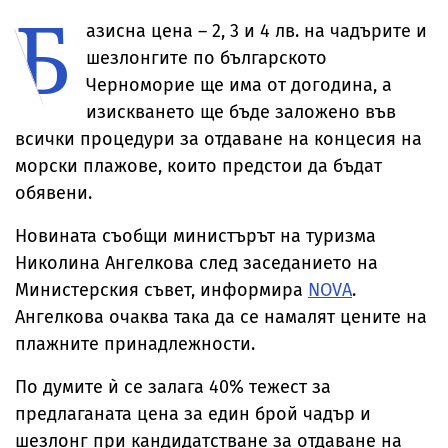
Б
храни
за ден, десетки
камери
секретар на 
шофьори
азисна цена – 2, 3 и 4 лв. на чадърите и
хванати с
алкохол и
шезлонгите по българското
наркотици
Черноморие ще има от догодина, а
изискването ще бъде заложено във
всички процедури за отдаване на концесия на
морски плажове, които предстои да бъдат
обявени.
Новината съобщи министърът на туризма
Николина Ангелкова след заседанието на
Министерския съвет, информира
NOVA
.
Ангелкова очаква така да се намалят цените на
плажните принадлежности.
По думите ѝ се залага 40% тежест за
предлаганата цена за един брой чадър и
шезлонг при кандидатстване за отдаване на