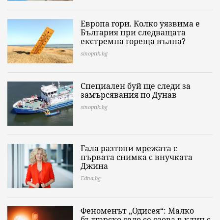
Европа гори. Колко уязвима е
България при следващата
екстремна гореща вълна?
sinoptik.bg
Специален буй ще следи за
замърсявания по Дунав
sinoptik.bg
Гала разтопи мрежата с
първата снимка с внучката
Джина
Edna.bg
Феноменът „Одисея“: Малко
българско село се озова в клип с