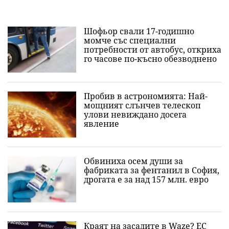
Шофьор свали 17-годишно
момче със специални
потребности от автобус, откриха
го часове по-късно обезводнено
Пробив в астрономията: Най-
мощният слънчев телескоп
улови невиждано досега
явление
Обвиниха осем души за
фабриката за фентанил в София,
дрогата е за над 157 млн. евро
Краят на засадите в Waze? ЕС