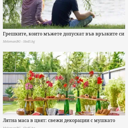
Грешките, които мъжете допускат във връзките си
MelomanBG - Sled5.bg
Лятна маса в цвят: свежи декорации с мушкато
MelomanBG - Sled5.bg