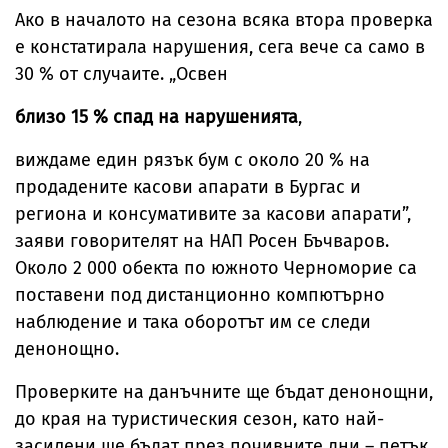
Ако в началото на сезона всяка втора проверка
е констатирала нарушения, сега вече са само в
30 % от случаите. „Освен
близо 15 % спад на нарушенията
,
виждаме един рязък бум с около 20 % на
продадените касови апарати в Бургас и
региона и консумативите за касови апарати”,
заяви говорителят на НАП Росен Бъчваров.
Около 2 000 обекта по южното Черноморие са
поставени под дистанционно компютърно
наблюдение и така оборотът им се следи
денонощно.
Проверките на данъчните ще бъдат денонощни,
до края на туристическия сезон, като най-
засилени ще бъдат през почивните дни – петък,