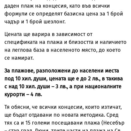
даден плаж на концесия, като във всички
формули се определят базисна цена за 1 брой
чадър и 1 брой шезлонг.
Цената ще варира в зависимост от
спецификата на плажа и близостта и наличието
на леглова база в населеното място, до което
се намират.
За плажове, разположени до населени места
под 10 хил. души, цената ще е до 2 лв., в такива
с над 10 хил. души – 3 лв., а при националните
курорти – 4 лв.
Тя обясни, че всички концесии, които изтичат,
ще бъдат отдавани по новата методика. Сред
тях са и 15 големи посещавани плажа (Несебър
– стар град, Дюни, трите части на плажа на Св.