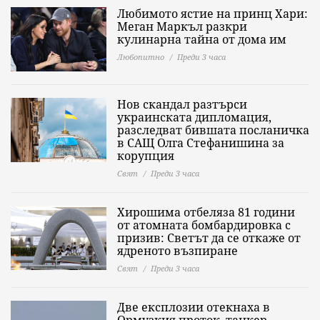
Любимото ястие на принц Хари:
Меган Маркъл разкри
кулинарна тайна от дома им
Любопитно
Преди 3 часа
Нов скандал разтърси
украинската дипломация,
разследват бившата посланичка
в САЩ Олга Стефанишина за
корупция
Свят
Преди 3 часа
Хирошима отбеляза 81 години
от атомната бомбардировка с
призив: Светът да се откаже от
ядреното възпиране
Свят
Преди 3 часа
Две експлозии отекнаха в