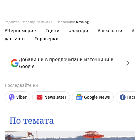
Редактор: Надежда Неменски
Източник:
Nova.bg
Черноморие
цени
чадъри
шезлонги
данъчни
проверки
Добави ни в предпочитани източници в
Google
Последвайте ни
Viber
Newsletter
Google News
Faceb
По темата