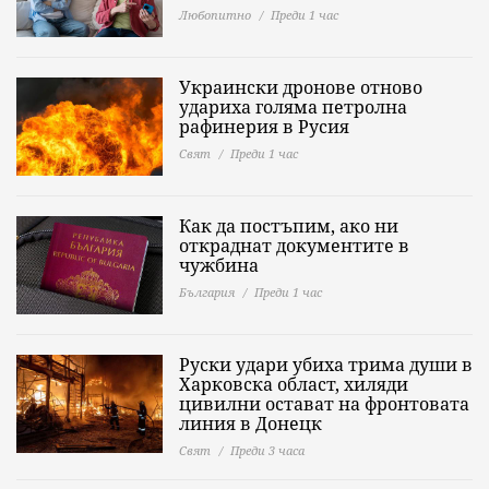
Любопитно
Преди 1 час
Украински дронове отново
удариха голяма петролна
рафинерия в Русия
Свят
Преди 1 час
Как да постъпим, ако ни
откраднат документите в
чужбина
България
Преди 1 час
Руски удари убиха трима души в
Харковска област, хиляди
цивилни остават на фронтовата
линия в Донецк
Свят
Преди 3 часа