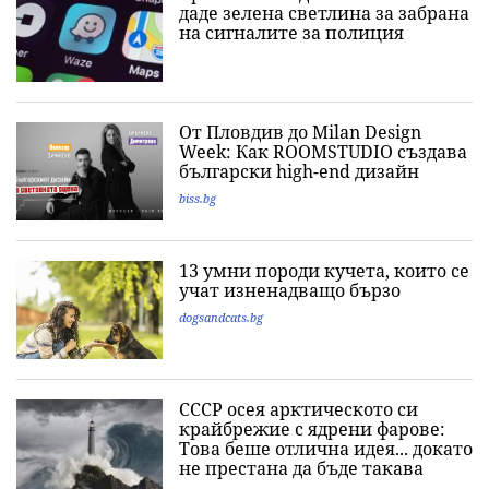
даде зелена светлина за забрана
на сигналите за полиция
От Пловдив до Milan Design
Week: Как ROOMSTUDIO създава
български high-end дизайн
biss.bg
13 умни породи кучета, които се
учат изненадващо бързо
dogsandcats.bg
СССР осея арктическото си
крайбрежие с ядрени фарове:
Това беше отлична идея... докато
не престана да бъде такава