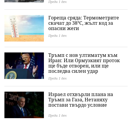
Преди 1 ден
Гореща сряда: Термометрите
скачат до 38°C, жълт код за
опасни жеги
Преди 1 ден
Тръмп с нов ултиматум към
Иран: Или Ормузкият проток
ще бъде отворен, или ще
последва силен удар
Преди 1 ден
Израел отхвърли плана на
Тръмп за Газа, Нетаняху
постави твърдо условие
Преди 1 ден