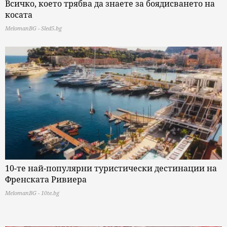
Всичко, което трябва да знаете за боядисването на
косата
MelomanBG - Sled5.bg
10-те най-популярни туристически дестинации на
Френската Ривиера
MelomanBG - 10te.bg