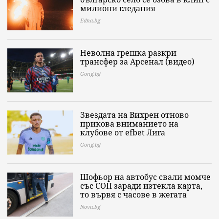
милиони гледания
Edna.bg
Неволна грешка разкри
трансфер за Арсенал (видео)
Gong.bg
Звездата на Вихрен отново
прикова вниманието на
клубове от еfbet Лига
Gong.bg
Шофьор на автобус свали момче
със СОП заради изтекла карта,
то вървя с часове в жегата
Nova.bg