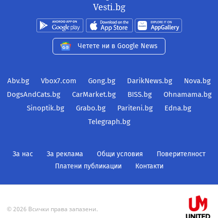
Vesti.bg
Четете ни в Google News
Abv.bg
Vbox7.com
Gong.bg
DarikNews.bg
Nova.bg
DogsAndCats.bg
CarMarket.bg
BISS.bg
Ohnamama.bg
Sinoptik.bg
Grabo.bg
Pariteni.bg
Edna.bg
Telegraph.bg
За нас
За реклама
Общи условия
Поверителност
Платени публикации
Контакти
© 2026 Всички права запазени.