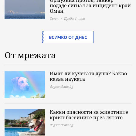
Ормузкия проток, танкер
подаде сигнал за инцидент край
Оман
Свят
Преди 4 часа
ВСИЧКО ОТ ДНЕС
От мрежата
Имат ли кучетата душа? Какво
казва науката
dogsandcats.bg
Какви опасности за животните
крият басейните през лятото
dogsandcats.bg