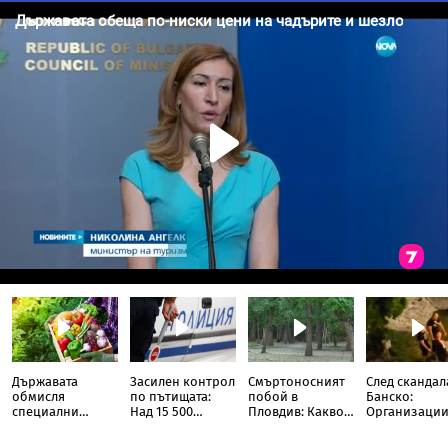
Държавата
Засилен контрол
Смъртоносният
След скандал
обмисля
по пътищата:
побой в
Банско:
специални
Над 15 500
Пловдив: Какво
Организации
брандове за
автомобила
се вижда на
евреите у нас
българските
проверени само
записите от
срещат с гла