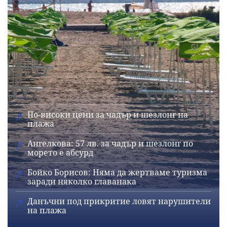
По-високи цени за чадър и шезлонг на
плажа
Ангелкова: 57 лв. за чадър и шезлонг по
морето е абсурд
Бойко Борисов: Няма да жертваме туризма
заради няколко главанака
Данъчни под прикритие ловят нарушители
на плажа