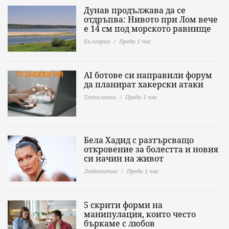
Дунав продължава да се
отдръпва: Нивото при Лом вече
е 14 см под морското равнище
България
Преди 1 час
AI ботове си направили форум
да планират хакерски атаки
Технологии
Преди 1 час
Бела Хадид с разтърсващо
откровение за болестта и новия
си начин на живот
Любопитно
Преди 1 час
5 скрити форми на
манипулация, които често
бъркаме с любов