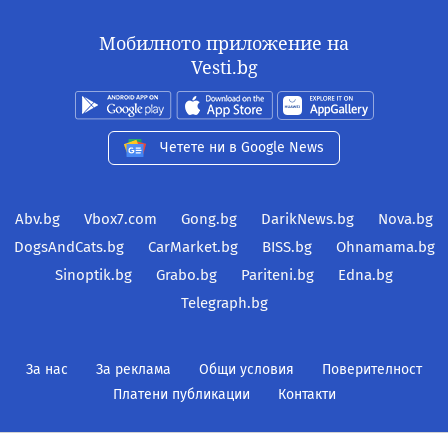
Мобилното приложение на
Vesti.bg
Четете ни в Google News
Abv.bg
Vbox7.com
Gong.bg
DarikNews.bg
Nova.bg
DogsAndCats.bg
CarMarket.bg
BISS.bg
Ohnamama.bg
Sinoptik.bg
Grabo.bg
Pariteni.bg
Edna.bg
Telegraph.bg
За нас
За реклама
Общи условия
Поверителност
Платени публикации
Контакти