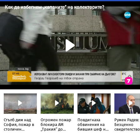
Стълб дим над
Огромен пожар
Повдигнаха
Румен Радев:
София, пожар в
блокира АМ
обвинения на
Безценно
столичен
„Тракия“ до
бившия шеф на
свидетелство
квартал
отбивката за
ВиК-Бургас
борбите на
Велинград
македонскит