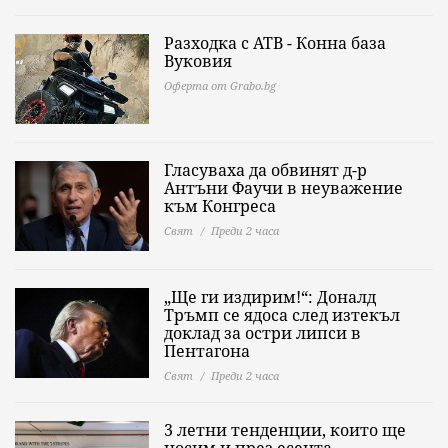
Разходка с АТВ - Конна база
Вуковия
Оферта от Grabo.bg
Гласуваха да обвинят д-р
Антъни Фаучи в неуважение
към Конгреса
Свят
Преди 2 часа
„Ще ги издирим!“: Доналд
Тръмп се ядоса след изтекъл
доклад за остри липси в
Пентагона
Свят
Преди 2 часа
3 летни тенденции, които ще