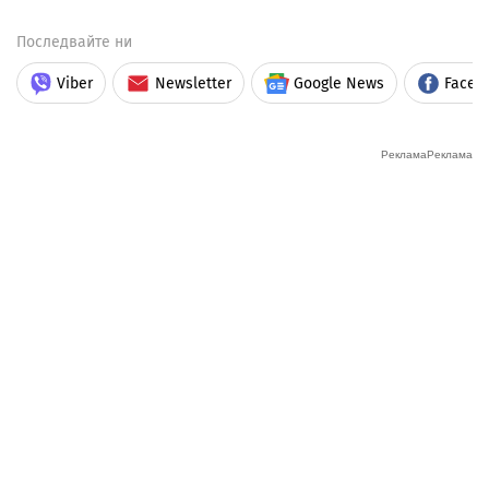
Последвайте ни
Viber
Newsletter
Google News
Faceb