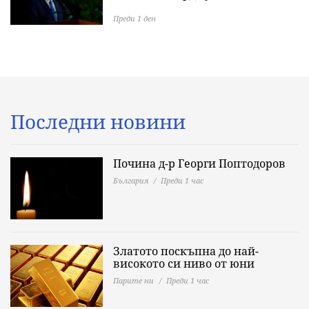
Преди 1 ден
Последни новини
Почина д-р Георги Поптодоров
България
Преди 1 час
Златото поскъпна до най-
високото си ниво от юни
Парите ни
Преди 1 час