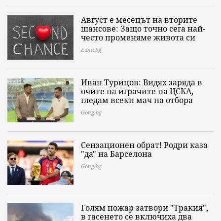
Август е месецът на вторите
шансове: Защо точно сега най-
често променяме живота си
Edna.bg
Иван Турицов: Видях заряда в
очите на играчите на ЦСКА,
гледам всеки мач на отбора
Gong.bg
Сензационен обрат! Родри каза
"да" на Барселона
Gong.bg
Голям пожар затвори "Тракия",
в гасенето се включиха два