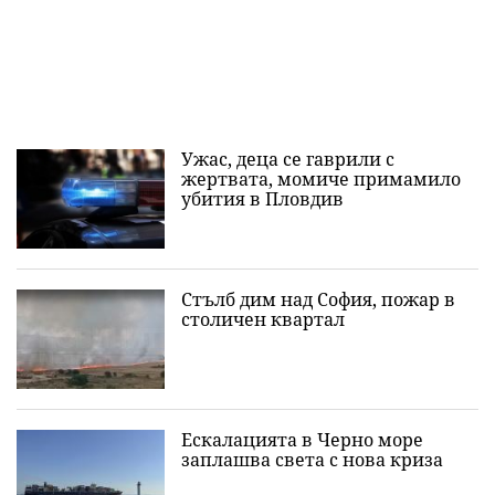
Ужас, деца се гаврили с
жертвата, момиче примамило
убития в Пловдив
Стълб дим над София, пожар в
столичен квартал
Ескалацията в Черно море
заплашва света с нова криза