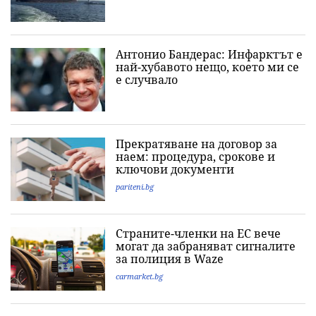
Антонио Бандерас: Инфарктът е
най-хубавото нещо, което ми се
е случвало
Прекратяване на договор за
наем: процедура, срокове и
ключови документи
pariteni.bg
Страните-членки на ЕС вече
могат да забраняват сигналите
за полиция в Waze
carmarket.bg