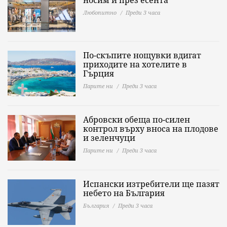
носим и през есента
Любопитно
Преди 3 часа
По-скъпите нощувки вдигат
приходите на хотелите в
Гърция
Парите ни
Преди 3 часа
Абровски обеща по-силен
контрол върху вноса на плодове
и зеленчуци
Парите ни
Преди 3 часа
Испански изтребители ще пазят
небето на България
България
Преди 3 часа