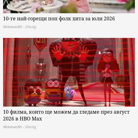
10-те най-горещи поп фолк хита за юли 2026
MelomanBG - 10te.bg
10 филма, които ще можем да гледаме през август
2026 в HBO Max
MelomanBG - 10te.bg