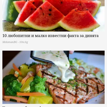
10 любопитни и малко известни факта за динята
MelomanBG - 10te.bg