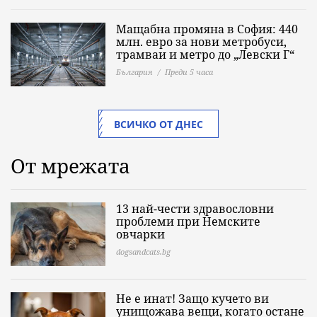
Мащабна промяна в София: 440
млн. евро за нови метробуси,
трамваи и метро до „Левски Г“
България
Преди 5 часа
ВСИЧКО ОТ ДНЕС
От мрежата
13 най-чести здравословни
проблеми при Немските
овчарки
dogsandcats.bg
Не е инат! Защо кучето ви
унищожава вещи, когато остане