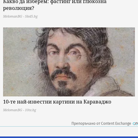
Какво да изберем: фастинг или глюкозна
революция?
MelomanBG - Sled5.bg
10-те най-известни картини на Караваджо
MelomanBG - 10te.bg
Препоръчано от Content Exchange