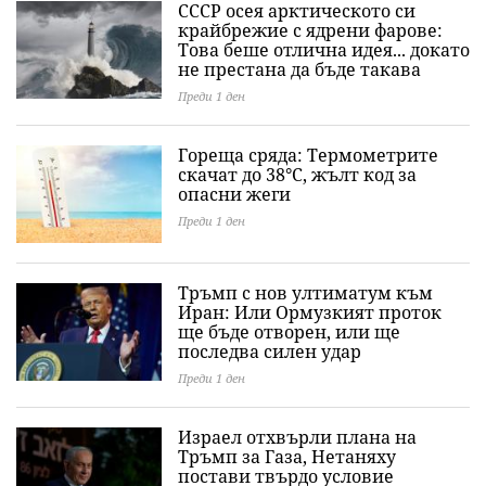
СССР осея арктическото си
крайбрежие с ядрени фарове:
Това беше отлична идея... докато
не престана да бъде такава
Преди 1 ден
Гореща сряда: Термометрите
скачат до 38°C, жълт код за
опасни жеги
Преди 1 ден
Тръмп с нов ултиматум към
Иран: Или Ормузкият проток
ще бъде отворен, или ще
последва силен удар
Преди 1 ден
Израел отхвърли плана на
Тръмп за Газа, Нетаняху
постави твърдо условие