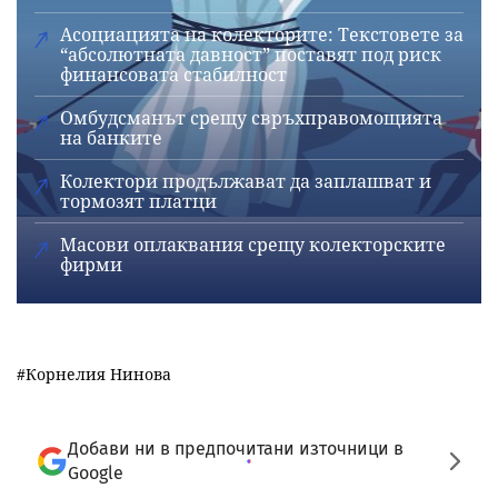
Асоциацията на колекторите: Текстовете за
“абсолютната давност” поставят под риск
финансовата стабилност
Омбудсманът срещу свръхправомощията
на банките
Колектори продължават да заплашват и
тормозят платци
Масови оплаквания срещу колекторските
фирми
Корнелия Нинова
Добави ни в предпочитани източници в
Google