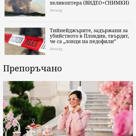
хеликоптера (ВИДЕО+СНИМКИ)
Nova.bg
Тийнейджърите, задържани за
убийството в Пловдив, твърдят,
че са „ловци на педофили”
Nova.bg
Препоръчано