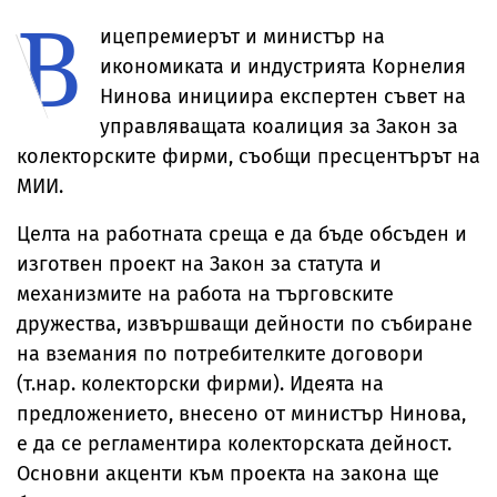
В
българи
ицепремиерът и министър на
икономиката и индустрията Корнелия
Нинова инициира експертен съвет на
управляващата коалиция за Закон за
колекторските фирми, съобщи пресцентърът на
МИИ.
Целта на работната среща е да бъде обсъден и
изготвен проект на Закон за статута и
механизмите на работа на търговските
дружества, извършващи дейности по събиране
на вземания по потребителките договори
(т.нар. колекторски фирми). Идеята на
предложението, внесено от министър Нинова,
е да се регламентира колекторската дейност.
Основни акценти към проекта на закона ще