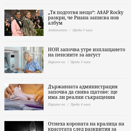
„Тя подготвя нещо“: A$AP Rocky
разкри, че Риана записва нов
албум
Любопитно
Преди 3 часа
НОИ започва утре изплащането
на пенсиите за август
Парите ни
Преди 3 часа
Държавната администрация
започва да свива щатове: ще
има ли реални съкращения
Парите ни
Преди 4 часа
Отнеха короната на кралица на
красотата след разкрития за