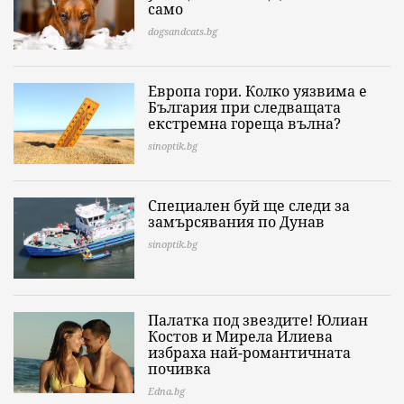
само
dogsandcats.bg
Европа гори. Колко уязвима е
България при следващата
екстремна гореща вълна?
sinoptik.bg
Специален буй ще следи за
замърсявания по Дунав
sinoptik.bg
Палатка под звездите! Юлиан
Костов и Мирела Илиева
избраха най-романтичната
почивка
Edna.bg