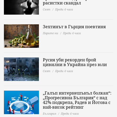
расистки скандал
Свят
Преди 4 часа
Зехтинът в Гърция поевтиня
Парите ни
Преди 4 часа
Русия уби рекорден брой
цивилни в Украйна през юли
Свят
Преди 4 часа
„Галъп интернешънъл болкан“:
„Прогресивна България“ с над
42% подкрепа, Радев и Йотова с
най-висок рейтинг
България
Преди 4 часа