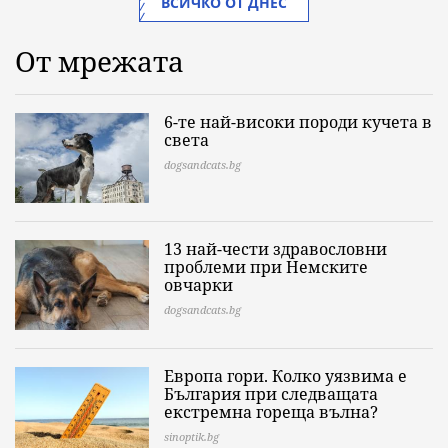
ВСИЧКО ОТ ДНЕС
От мрежата
6-те най-високи породи кучета в
света
dogsandcats.bg
13 най-чести здравословни
проблеми при Немските
овчарки
dogsandcats.bg
Европа гори. Колко уязвима е
България при следващата
екстремна гореща вълна?
sinoptik.bg