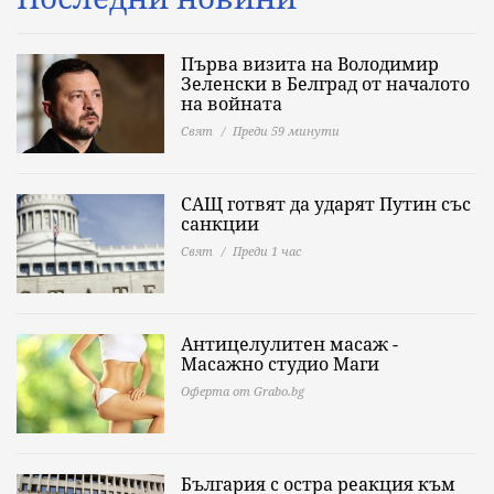
Първа визита на Володимир
Зеленски в Белград от началото
на войната
Свят
Преди 59 минути
САЩ готвят да ударят Путин със
санкции
Свят
Преди 1 час
Антицелулитен масаж -
Масажно студио Маги
Оферта от Grabo.bg
България с остра реакция към