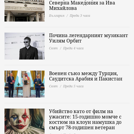
Северна Македония за Ива
Михайлова
България
Преди 3 часа
Почина легендарният музикант
Уилям Орбит
Свят
Преди 4 часа
Военен съюз между Турция,
Саудитска Арабия и Пакистан
Свят
Преди 5 часа
Убийство като от филм на
ужасите: 15-годишно момче с
костюм на клоун намушка до
смърт 78-годишен ветеран