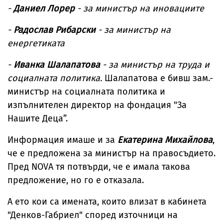
-
Даниел Лорер
- за министър на иновациите
-
Радослав Рибарски
- за министър на
енергетиката
-
Иванка Шалапатова
- за министър на труда и
социалната политика.
Шалапатова е бивш зам.-
министър на социалната политика и
изпълнителен директор на фондация "За
Нашите Деца”.
Информация имаше и за
Екатерина Михайлова
,
че е предложена за министър на правосъдието.
Пред NOVA тя потвърди, че е имала такова
предложение, но го е отказала.
А ето кои са имената, които влизат в кабинета
"Денков-Габриел" според източници на