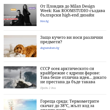
От Пловдив до Milan Design
Week: Как ROOMSTUDIO създава
български high-end дизайн
biss.bg
Защо кучето ви носи различни
предмети?
dogsandcats.bg
СССР осея арктическото си
крайбрежие с ядрени фарове:
Това беше отлична идея... докато
не престана да бъде такава
Преди 2 дни
Гореща сряда: Термометрите
скачат до 38°C, жълт код за