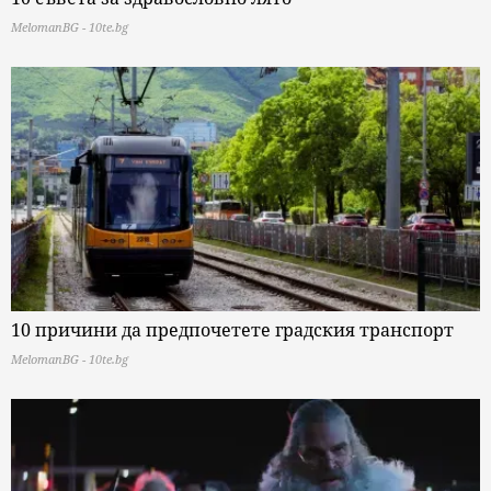
MelomanBG - 10te.bg
10 причини да предпочетете градския транспорт
MelomanBG - 10te.bg