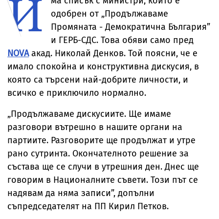
И
ма списък с министри, който е
одобрен от „Продължаваме
Промяната - Демократична България”
и ГЕРБ-СДС. Това обяви само пред
NOVA
акад. Николай Денков. Той поясни, че е
имало спокойна и конструктивна дискусия, в
която са търсени най-добрите личности, и
всичко е приключило нормално.
„Продължаваме дискусиите. Ще имаме
разговори вътрешно в нашите органи на
партиите. Разговорите ще продължат и утре
рано сутринта. Окончателното решение за
състава ще се случи в утрешния ден. Днес ще
говорим в Националните съвети. Този път се
надявам да няма записи”, допълни
съпредседателят на ПП Кирил Петков.