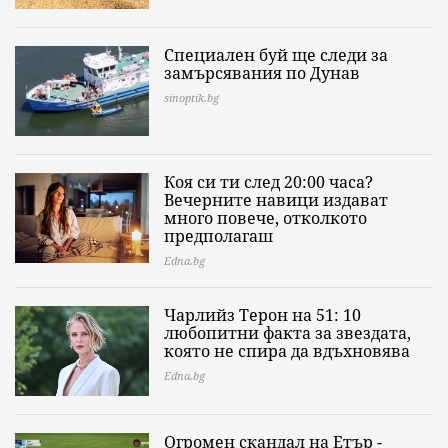
Специален буй ще следи за
замърсявания по Дунав
sinoptik.bg
Коя си ти след 20:00 часа?
Вечерните навици издават
много повече, отколкото
предполагаш
Edna.bg
Чарлийз Терон на 51: 10
любопитни факта за звездата,
която не спира да вдъхновява
Edna.bg
Огромен скандал на Етър -