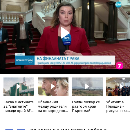
Каква е истината
Обвинения
Голям пожар се
Убитият в
за "златните"
между родители
разгоря край
Пловдив -
ливади край АЕЦ
на новородено и
Първомай
рисуван със
"Козлодуй"
болница в
свастики, с
София
обръснати
вежди, горен
цигари