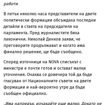
работи
В петък няколко часа представители на двете
политически формации обсъждаха последни
детайли в стаята на председателя на
парламента. Пред журналистите бяха
лаконични. Николай Денков заяви, че
преговорите продължават и когато има
финално решение, ще бъде съобщено.
Според източници на NOVA списъкът с
министри е почти готов и остават малки
уточнения. Очаква се довечера той да бъде
гласуван от Националните съвети на двете
формации и най-вероятно утре да бъде
съобщен официално.
„
Има напредък, изчакайте още малко. Докато не