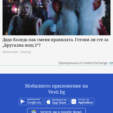
Дядо Коледа пак сменя правилата. Готови ли сте за
„Брутална нощ 2“?
MelomanBG - Sled5.bg
Препоръчано от Content Exchange
Мобилното приложение на
Vesti.bg
Четете ни в Google News