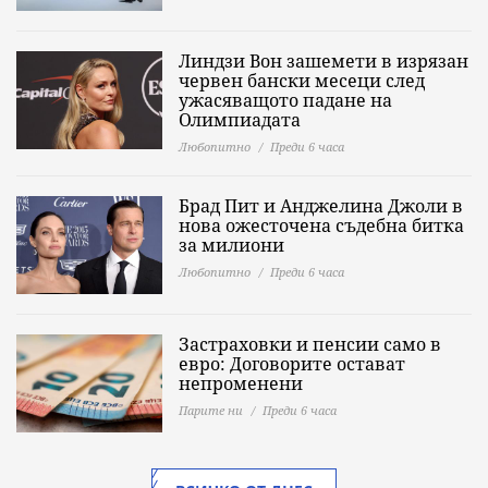
Линдзи Вон зашемети в изрязан
червен бански месеци след
ужасяващото падане на
Олимпиадата
Любопитно
Преди 6 часа
Брад Пит и Анджелина Джоли в
нова ожесточена съдебна битка
за милиони
Любопитно
Преди 6 часа
Застраховки и пенсии само в
евро: Договорите остават
непроменени
Парите ни
Преди 6 часа