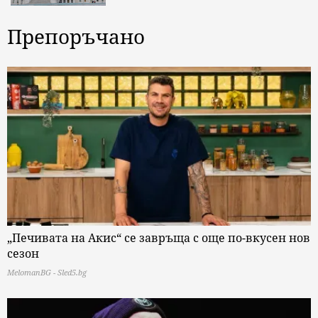
Препоръчано
„Печивата на Акис“ се завръща с още по-вкусен нов
сезон
MelomanBG - Sled5.bg