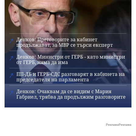
Денков: Преговорите за кабинет
продължават, за МВР се търси експерт
Денков: Министри от ГЕРБ - като министри
от ГЕРБ, няма да има
ПП-ДБ и ГЕРБ-СДС разговарят в кабинета на
председателя на парламента
Денков: Очаквам да се видим с Мария
Габриел, трябва да продължим разговорите