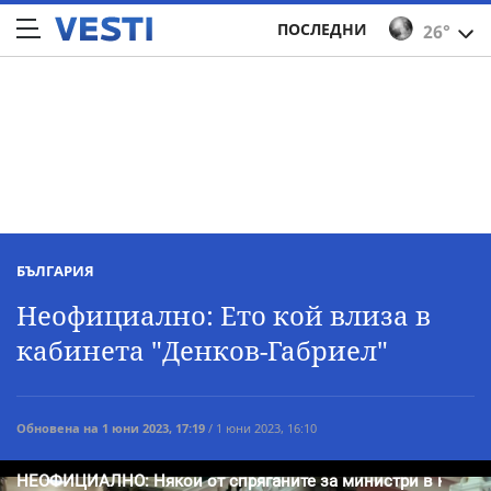
ПОСЛЕДНИ
26°
БЪЛГАРИЯ
Неофициално: Ето кой влиза в
кабинета "Денков-Габриел"
Обновена на 1 юни 2023, 17:19
/ 1 юни 2023, 16:10