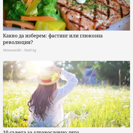
Какво да изберем: фастинг или глюкозна
революция?
MelomanBG - Sled5.bg
10 съвета за здравословно лято