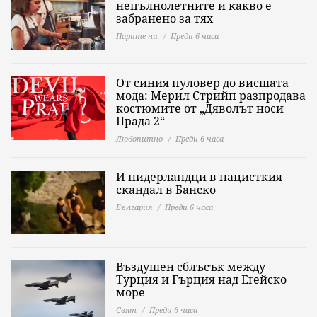
непълнолетните и какво е
забранено за тях
Парите ни
Преди 6 часа
От синия пуловер до висшата
мода: Мерил Стрийп разпродава
костюмите от „Дяволът носи
Прада 2“
Любопитно
Преди 6 часа
И нидерландци в нацисткия
скандал в Банско
България
Преди 6 часа
Въздушен сблъсък между
Турция и Гърция над Егейско
море
Свят
Преди 6 часа