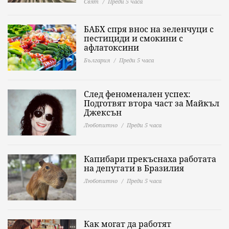
Свят
Преди 5 часа
БАБХ спря внос на зеленчуци с
пестициди и смокини с
афлатоксини
България
Преди 5 часа
След феноменален успех:
Подготвят втора част за Майкъл
Джексън
Любопитно
Преди 5 часа
Капибари прекъснаха работата
на депутати в Бразилия
Любопитно
Преди 5 часа
Как могат да работят