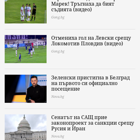
Марек! Тръгнаха да бият
съдията (видео)
Gong.bg
Отмениха гол на Левски срещу
Локомотив Пловдив (видео)
Gong.bg
Зеленски пристигна в Белград
на първото си официално
посещение
Nova.bg
Сенатът на САЩ прие
законопроект за санкции срещу
Русия и Иран
Nova.bg