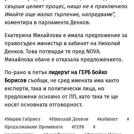
свърши целият процес, нищо не е приключило.
Имайте още малко търпение, напредвам
е”,
коментира в парламента Денков.
Екатерина Михайлова е имала предложение за
правосъден министър в кабинет на Николай
Денков. Това потвърди тя пред NOVA.
Михайлова обаче е отказала предложението.
По-рано в петък
лидерът на ГЕРБ Бойко
Борисов
съобщи, че сред имената има както
експерти, така и политически лица, но
предложени основно от ПП, като така те ще
носят основната отговорност.
Мария Габриел
Николай Денков
кабинет
Продължаваме Промяната
ГЕРБ