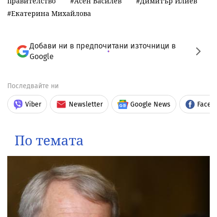
правителство
Асен Василев
Димитър Илиев
Екатерина Михайлова
Добави ни в предпочитани източници в
Google
Последвайте ни
Viber
Newsletter
Google News
Faceb
По темата