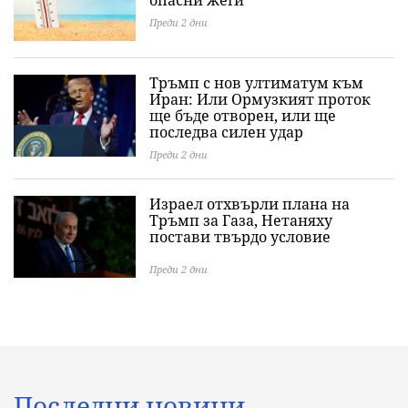
опасни жеги
Преди 2 дни
Тръмп с нов ултиматум към
Иран: Или Ормузкият проток
ще бъде отворен, или ще
последва силен удар
Преди 2 дни
Израел отхвърли плана на
Тръмп за Газа, Нетаняху
постави твърдо условие
Преди 2 дни
Последни новини