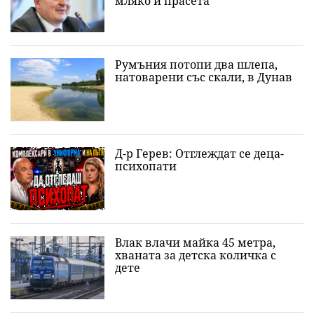
мляко и прасета
Румъния потопи два шлепа,
натоварени със скали, в Дунав
Д-р Герев: Отглеждат се деца-
психопати
Влак влачи майка 45 метра,
хваната за детска количка с
дете