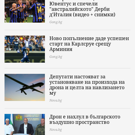
Ювентус и спечели
"австралийското" Дерби
д'Италия (видео + снимки)
Gong.bg
Ново попълнение даде успешен
старт на Карлсруе срещу
Арминия
Gong.bg
Депутати настояват за
установяване на произхода на
дрона и целта на навлизането
му
Nova.bg
Дрон е нахлул в българското
въздушно пространство
Nova.bg