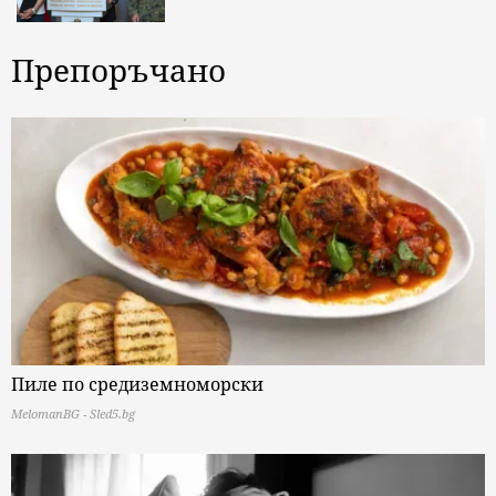
Препоръчано
Пиле по средиземноморски
MelomanBG - Sled5.bg