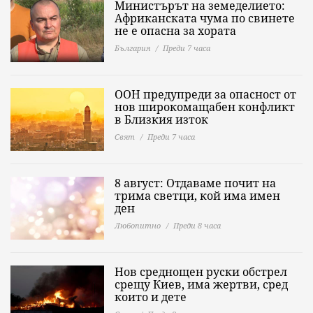
Министърът на земеделието:
Африканската чума по свинете
не е опасна за хората
България
Преди 7 часа
ООН предупреди за опасност от
нов широкомащабен конфликт
в Близкия изток
Свят
Преди 7 часа
8 август: Отдаваме почит на
трима светци, кой има имен
ден
Любопитно
Преди 8 часа
Нов среднощен руски обстрел
срещу Киев, има жертви, сред
които и дете