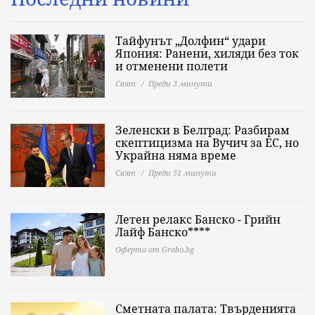
Тайфунът „Долфин“ удари
Япония: Ранени, хиляди без ток
и отменени полети
Свят
Преди 3 минути
Зеленски в Белград: Разбирам
скептицизма на Вучич за ЕС, но
Украйна няма време
Свят
Преди 51 минути
Летен релакс Банско - Грийн
Лайф Банско****
Оферта от Grabo.bg
Сметната палата: Твърденията