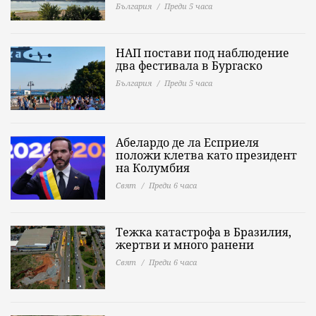
България
Преди 5 часа
НАП постави под наблюдение
два фестивала в Бургаско
България
Преди 5 часа
Абелардо де ла Есприеля
положи клетва като президент
на Колумбия
Свят
Преди 6 часа
Тежка катастрофа в Бразилия,
жертви и много ранени
Свят
Преди 6 часа