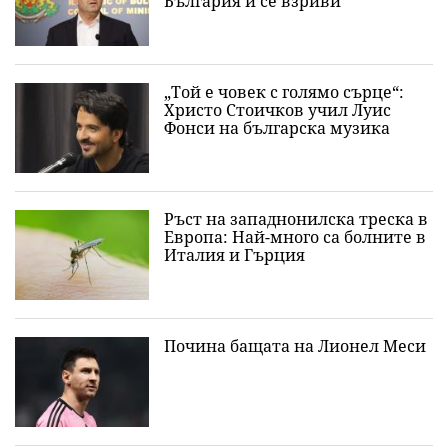
България и се взриви
„Той е човек с голямо сърце“:
Христо Стоичков учил Луис
Фонси на българска музика
Ръст на западнонилска треска в
Европа: Най-много са болните в
Италия и Гърция
Почина бащата на Лионел Меси