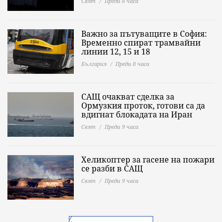
Свят
Преди 8 часа
Важно за пътуващите в София:
Временно спират трамвайни
линии 12, 15 и 18
България
Преди 8 часа
САЩ очакват сделка за
Ормузкия проток, готови са да
вдигнат блокадата на Иран
Свят
Преди 9 часа
Хеликоптер за гасене на пожари
се разби в САЩ
Свят
Преди 9 часа