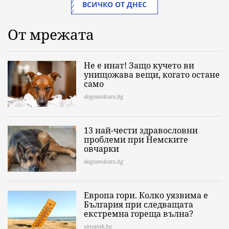
ВСИЧКО ОТ ДНЕС
От мрежата
Не е инат! Защо кучето ви
унищожава вещи, когато остане
само
dogsandcats.bg
13 най-чести здравословни
проблеми при Немските
овчарки
dogsandcats.bg
Европа гори. Колко уязвима е
България при следващата
екстремна гореща вълна?
sinoptik.bg