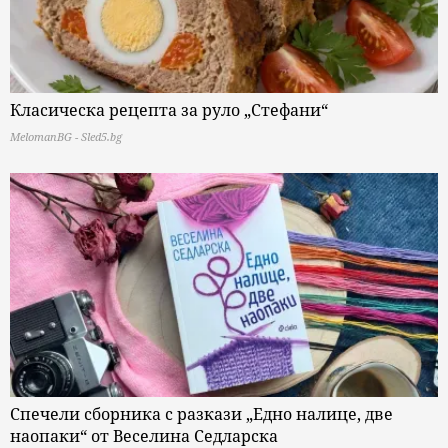
Класическа рецепта за руло „Стефани“
MelomanBG - Sled5.bg
Спечели сборника с разкази „Едно налице, две
наопаки“ от Веселина Седларска