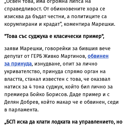
„Освен това, има огромна липса на
справедливост. От обикновените хора се
изисква да бъдат честни, а политиците са
корумпирани и крадат”, коментира Марешки.
"Това със суджука е класически пример",
заяви Марешки, говорейки за бившия вече
депутат от ГЕРБ Живко Мартинов,
обвинен
за принуда
, изнудване, опит за лично
укривателство, принуда спрямо орган на
властта, станал известен с това, че оказвал
натиск за 4 тона суджук, който бил лично за
премиера Бойко Борисов. Даде пример и с
Делян Добрев, който макар че е обвинен, седи
в парламента.
„БСП иска да клати лодката на управлението, но