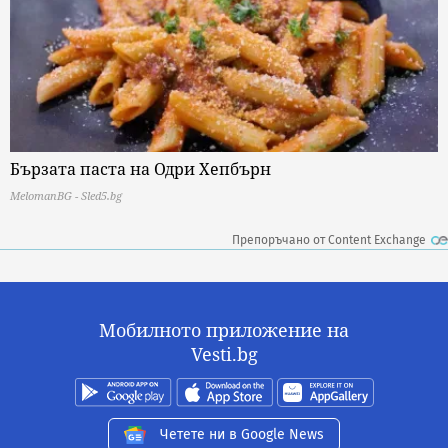
Бързата паста на Одри Хепбърн
MelomanBG - Sled5.bg
Препоръчано от Content Exchange
Мобилното приложение на
Vesti.bg
Четете ни в Google News