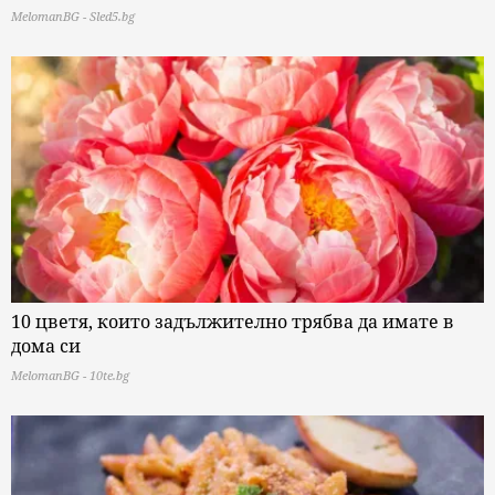
MelomanBG - Sled5.bg
10 цветя, които задължително трябва да имате в
дома си
MelomanBG - 10te.bg