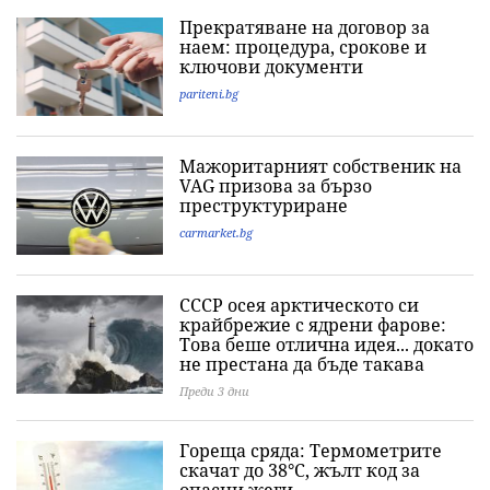
Прекратяване на договор за
наем: процедура, срокове и
ключови документи
pariteni.bg
Мажоритарният собственик на
VAG призова за бързо
преструктуриране
carmarket.bg
СССР осея арктическото си
крайбрежие с ядрени фарове:
Това беше отлична идея... докато
не престана да бъде такава
Преди 3 дни
Гореща сряда: Термометрите
скачат до 38°C, жълт код за