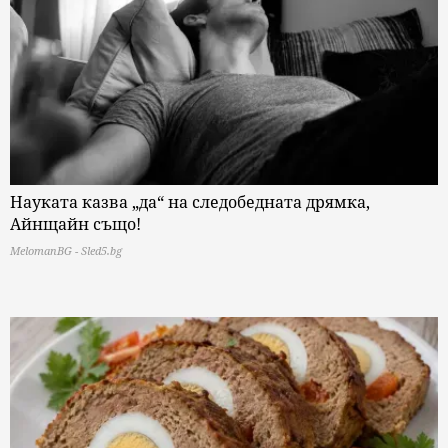
Науката казва „да“ на следобедната дрямка,
Айнщайн също!
MelomanBG - Sled5.bg