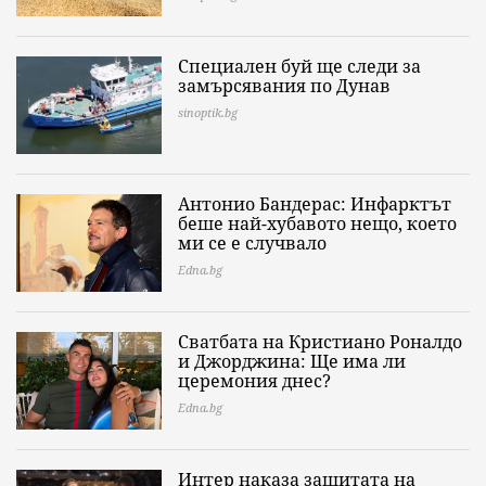
Специален буй ще следи за
замърсявания по Дунав
sinoptik.bg
Антонио Бандерас: Инфарктът
беше най-хубавото нещо, което
ми се е случвало
Edna.bg
Сватбата на Кристиано Роналдо
и Джорджина: Ще има ли
церемония днес?
Edna.bg
Интер наказа защитата на