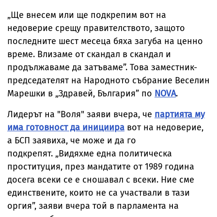
коментираха
поскъпване 
инцидента
храните от
„Ще внесем или ще подкрепим вот на
септември
недоверие срещу правителството, защото
последните шест месеца бяха загуба на ценно
време. Влизаме от скандал в скандал и
продължаваме да затъваме”. Това заместник-
председателят на Народното събрание Веселин
Марешки в „Здравей, България” по
NOVA
.
Лидерът на "Воля" заяви вчера, че
партията му
има готовност да инициира
вот на недоверие,
а БСП заявиха, че може и да го
подкрепят. „Видяхме една политическа
проституция, през мандатите от 1989 година
досега всеки се е сношавал с всеки. Ние сме
единствените, които не са участвали в тази
оргия”, заяви вчера той в парламента на