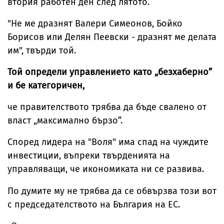
втория работен ден след лятото.
"Не ме дразнят Валери Симеонов, Бойко
Борисов или Делян Пеевски - дразнят ме делата
им", твърди той.
Той определи управлението като „безхаберно”
и бе категоричен,
че правителството трябва да бъде свалено от
власт „максимално бързо”.
Според лидера на "Воля" има спад на чуждите
инвестиции, въпреки твърденията на
управляващи, че икономиката ни се развива.
По думите му не трябва да се обвързва този вот
с председателството на България на ЕС.