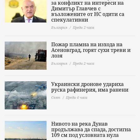
за конфликт на интереси на
Димитър Главчев с
възложените от НС одити са
спекулативни
България
Преди 2 часа
Пожар пламна на изхода на
Асеновград, горят сухи треви и
лозя
България
Преди 2 часа
Украински дронове удариха
руска рафинерия, има ранени
Свят
Преди 4 часа
Нивото на река Дунав
продължава да спада, достигна
109 см под условната нула