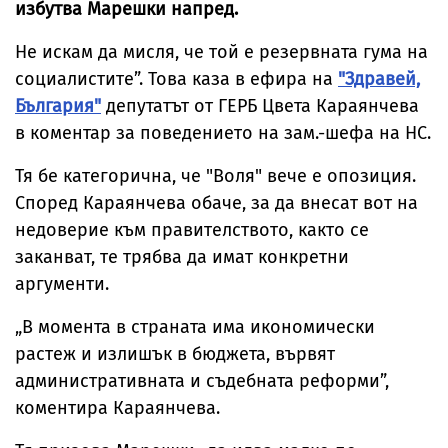
избутва Марешки напред.
Не искам да мисля, че той е резервната гума на
социалистите”. Това каза в ефира на
"Здравей,
България"
депутатът от ГЕРБ Цвета Караянчева
в коментар за поведението на зам.-шефа на НС.
Тя бе категорична, че "Воля" вече е опозиция.
Според Караянчева обаче, за да внесат вот на
недоверие към правителството, както се
заканват, те трябва да имат конкретни
аргументи.
„В момента в страната има икономически
растеж и излишък в бюджета, вървят
административната и съдебната реформи”,
коментира Караянчева.