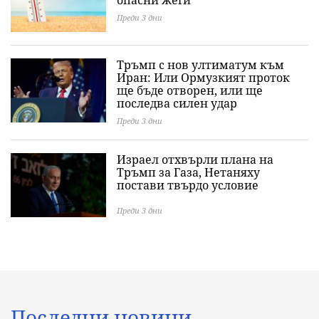
опасни жеги
Преди 3 дни
Тръмп с нов ултиматум към
Иран: Или Ормузкият проток
ще бъде отворен, или ще
последва силен удар
Преди 3 дни
Израел отхвърли плана на
Тръмп за Газа, Нетаняху
постави твърдо условие
Преди 3 дни
Последни новини