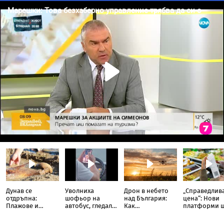
а
Дунав се
Уволниха
Дрон в небето
„Справедлив
отдръпна:
шофьор на
над България:
цена“: Нови
Плажове и
автобус, гледал
Как
платформи 
древни находки
TikTok докато
политическите
следят за
излязоха наяве
кара
партии
необоснова