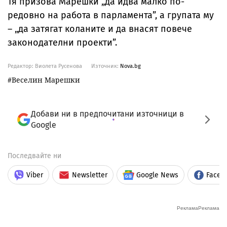
Тя призова Марешки „да идва малко по-
редовно на работа в парламента”, а групата му
– „да затягат коланите и да внасят повече
законодателни проекти”.
Редактор: Виолета Русенова
Източник:
Nova.bg
Веселин Марешки
Добави ни в предпочитани източници в
Google
Последвайте ни
Viber
Newsletter
Google News
Faceb