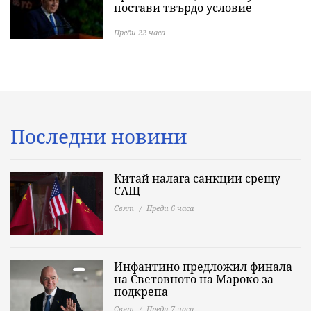
постави твърдо условие
Преди 22 часа
Последни новини
Китай налага санкции срещу
САЩ
Свят
Преди 6 часа
Инфантино предложил финала
на Световното на Мароко за
подкрепа
Свят
Преди 7 часа