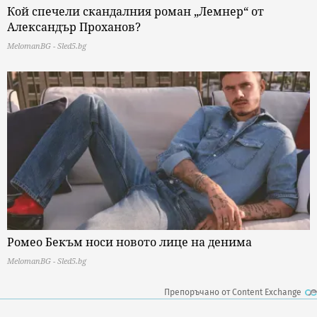
Кой спечели скандалния роман „Лемнер“ от
Александър Проханов?
MelomanBG - Sled5.bg
Ромео Бекъм носи новото лице на денима
MelomanBG - Sled5.bg
Препоръчано от Content Exchange