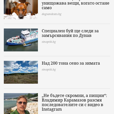
унищожава вещи, когато остане
само
dogsandcats.bg
Специален буй ще следи за
замърсявания по Дунав
sinoptik.bg
Над 200 тона сено за зимата
sinoptik.bg
„Не бъдете скромни, а пищни“:
Владимир Карамазов разсмя
последователите си с видео в
Instagram