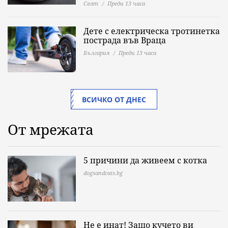
Свят
Преди 13 часа
Дете с електрическа тротинетка
пострада във Враца
България
Преди 13 часа
ВСИЧКО ОТ ДНЕС
От мрежата
5 причини да живеем с котка
dogsandcats.bg
Не е инат! Защо кучето ви