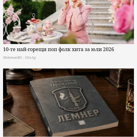
10-те най-горещи поп фолк хита за юли 2026
MelomanBG - 10te.bg