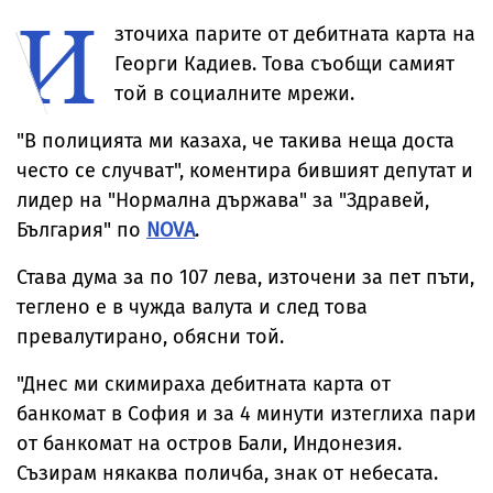
И
в имоти,
разследване
съобщиха от
стигна до
зточиха парите от дебитната карта на
полицията
Европрокура
Георги Кадиев. Toва съобщи самият
той в социалните мрежи.
"В полицията ми казаха, че такива неща доста
често се случват", коментира бившият депутат и
лидер на "Нормална държава" за "Здравей,
България" по
NOVA
.
Става дума за по 107 лева, източени за пет пъти,
теглено е в чужда валута и след това
превалутирано, обясни той.
"Днес ми скимираха дебитната карта от
банкомат в София и за 4 минути изтеглиха пари
от банкомат на остров Бали, Индонезия.
Съзирам някаква поличба, знак от небесата.