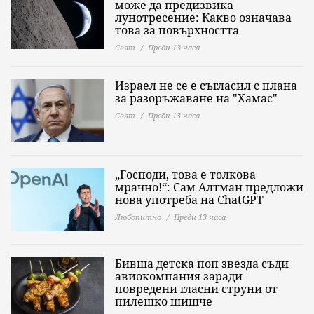
може да предизвика
лунотресение: Какво означава
това за повърхността
Свят
Преди 13 часа
Израел не се е съгласил с плана
за разоръжаване на "Хамас"
Свят
Преди 13 часа
„Господи, това е толкова
мрачно!“: Сам Алтман предложи
нова употреба на ChatGPT
Любопитно
Преди 13 часа
Бивша детска поп звезда съди
авиокомпания заради
повредени гласни струни от
пилешко шишче