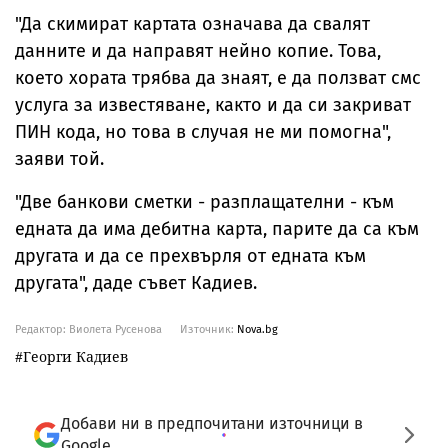
"Да скимират картата означава да свалят
данните и да направят нейно копие. Това,
което хората трябва да знаят, е да ползват смс
услуга за известяване, както и да си закриват
ПИН кода, но това в случая не ми помогна",
заяви той.
"Две банкови сметки - разплащателни - към
едната да има дебитна карта, парите да са към
другата и да се прехвърля от едната към
другата", даде съвет Кадиев.
Редактор: Виолета Русенова
Източник:
Nova.bg
Георги Кадиев
Добави ни в предпочитани източници в
Google