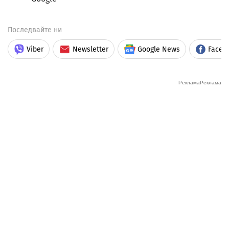
Последвайте ни
Viber
Newsletter
Google News
Faceb