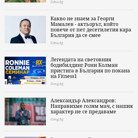
Edna.bg
Какво не знаем за Георги
Мамалев - актьорът, който
повече от пет десетилетия кара
България да се смее
Edna.bg
Легендата на световния
бодибилдинг Рони Колман
пристига в България по покана
на Fitness1
Gong.bg
Александър Александров:
Направихме голям мач, с нашия
характер не се предаваме
Gong.bg