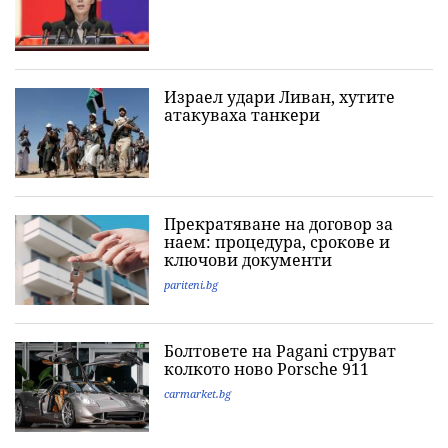
Израел удари Ливан, хутите
атакуваха танкери
Прекратяване на договор за
наем: процедура, срокове и
ключови документи
pariteni.bg
Болтовете на Pagani струват
колкото ново Porsche 911
carmarket.bg