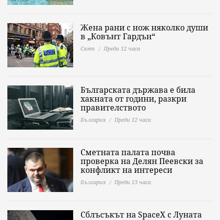
Жена рани с нож няколко души
в „Ковънт Гардън“
Свят
Преди 12 часа
Българската държава е била
хакната от години, разкри
правителството
България
Преди 12 часа
Сметната палата почва
проверка на Делян Пеевски за
конфликт на интереси
България
Преди 13 часа
Сблъсъкът на SpaceX с Луната