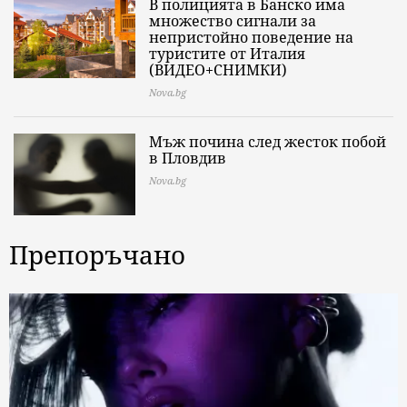
В полицията в Банско има
множество сигнали за
непристойно поведение на
туристите от Италия
(ВИДЕО+СНИМКИ)
Nova.bg
Мъж почина след жесток побой
в Пловдив
Nova.bg
Препоръчано