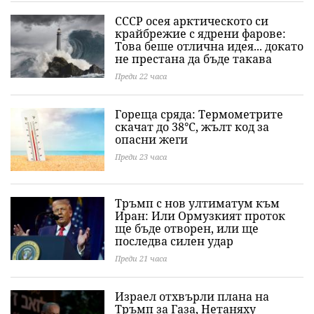
СССР осея арктическото си
крайбрежие с ядрени фарове:
Това беше отлична идея... докато
не престана да бъде такава
Преди 22 часа
Гореща сряда: Термометрите
скачат до 38°C, жълт код за
опасни жеги
Преди 23 часа
Тръмп с нов ултиматум към
Иран: Или Ормузкият проток
ще бъде отворен, или ще
последва силен удар
Преди 21 часа
Израел отхвърли плана на
Тръмп за Газа, Нетаняху