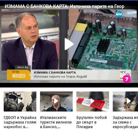
ГДБОП и Украйна
Италианските
Брутален побой
Задържаха м
задържаха голям
туристи вилнели
до смърт в
за схема с
наркобос в
в Банско,
Пловдив
евросубсиди
България
обиждали,
над 350 хил. 
чупели, влизали
в Кърджали,