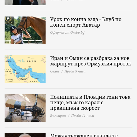
Урок по конна езда - Клуб по
конен спорт Аватар
Оферта от Grabo.bg
Иран и Оман се разбраха за нов
маршрут през Ормузкия проток
Свят
Преди 9 часа
Полицията в Пловдив гони това
нещо, мъж го карал с
превишена скорост
България
Преди 11 часа
Междудържавен скандал с