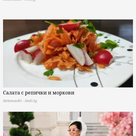
Салата с репички и моркови
MelomanBG - Sled5.bg