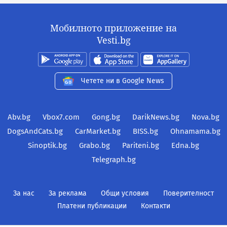
Мобилното приложение на
Vesti.bg
Четете ни в Google News
Abv.bg
Vbox7.com
Gong.bg
DarikNews.bg
Nova.bg
DogsAndCats.bg
CarMarket.bg
BISS.bg
Ohnamama.bg
Sinoptik.bg
Grabo.bg
Pariteni.bg
Edna.bg
Telegraph.bg
За нас
За реклама
Общи условия
Поверителност
Платени публикации
Контакти