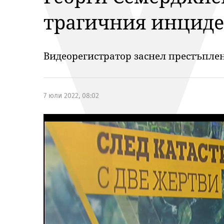
трагичния инциде
Видеорегистратор заснел престъпле
7 юли 2022, 08:02