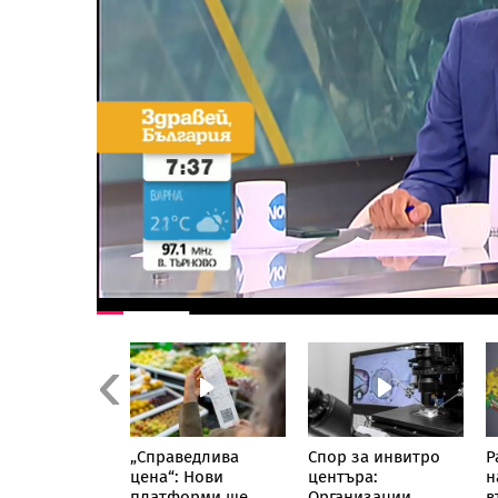
Previous
 пусна под
„Справедлива
Спор за инвитро
Р
ен арест
цена“: Нови
центъра:
н
ия шеф на
платформи ще
Организации
в