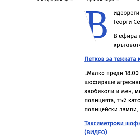
В
ургас и двама
следят за
скочиха срещу
п
и подчинени
необосновано
промени на
Б
идеореги
поскъпване на
здравното
в
Георги С
храните от
министерство
септември
В ефира 
кръговот
Петков за тежката
„Малко преди 18.00 
шофираше агресивн
заобиколи и мен, м
полицията, тъй кат
полицейски лампи, 
Таксиметрови шофьо
(ВИДЕО)