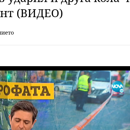
нт (ВИДЕО)
нието