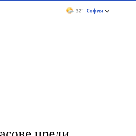
32°
София
часове преди