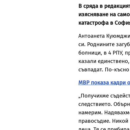
В сряда в редакция
изясняване на само
катастрофа в Софи
Антоанета Куюмджи
си. Роднините загу
болници, в 4 РПУ, п
казали единствено,
съвпадат. По-късно
МВР показа кадри 
„Получихме съдейст
следствието. Обърн
намерим. Надявахме 
правосъдие. Никой 
деца. Тя се прибир