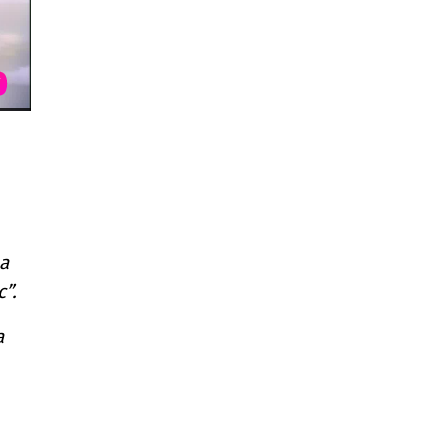
а
”.
а