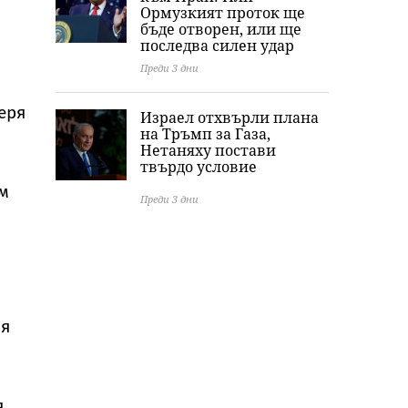
Ормузкият проток ще
бъде отворен, или ще
последва силен удар
Преди 3 дни
еря
Израел отхвърли плана
на Тръмп за Газа,
Нетаняху постави
твърдо условие
им
Преди 3 дни
 я
я