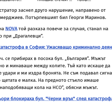
ространство на
безпрецедентен,
Кантарджиев
ългария и се
такова насилие от
посочи кои хора са
стратор заснел друго нарушение, направено от
зриви
непълнолетни не
най-застрашени от
емерджиев. Потърпевшият бил Георги Маринов.
съм виждал
заболяването
на
NOVA
той разказа повече за случая, станал на
о при „Драгалевци”.
 катастрофа в София: Ужасяващо криминално дея
ч. се прибирах в посока бул. „България”. Мъжът
о и минаваше между колите. Тъй като искаше да
е удари и ми издра бронята. Не съм подавал сигна
о щетата е малка. На предното стъкло имаше
наподобяващи кола на НСО”, обясни мъжът.
ри блокираха бул. "Черни връх" след катастроф