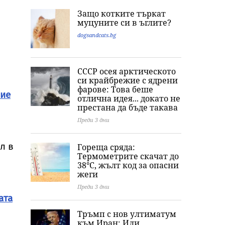
по свинете не е
производство и
ВиК-Бургас и д
Защо котките търкат
опасна за хората
разпространение
негови подчин
муцуните си в ъглите?
на фентанил
dogsandcats.bg
СССР осея арктическото
си крайбрежие с ядрени
фарове: Това беше
ние
отлична идея... докато не
престана да бъде такава
Преди 3 дни
л в
Гореща сряда:
Термометрите скачат до
38°C, жълт код за опасни
жеги
Преди 3 дни
ата
Тръмп с нов ултиматум
към Иран: Или