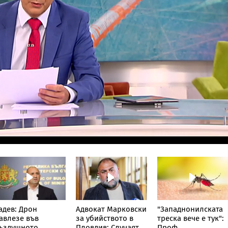
адев: Дрон
Адвокат Марковски
"Западнонилската
авлезе във
за убийството в
треска вече е тук":
ъздушното
Пловдив: Случаят е
Проф.