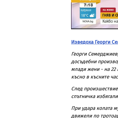
Изведоха Георги С
Георги Семерджиев
досъдебни производ
млади жени - на 22 
късно в късните ча
След произшествиет
спътничка избягали
При удара колата м
движели по тротоар