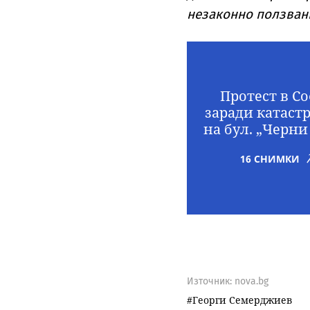
незаконно ползвани
Протест в С
заради катаст
на бул. „Черни
16 СНИМКИ
Източник:
nova.bg
Георги Семерджиев