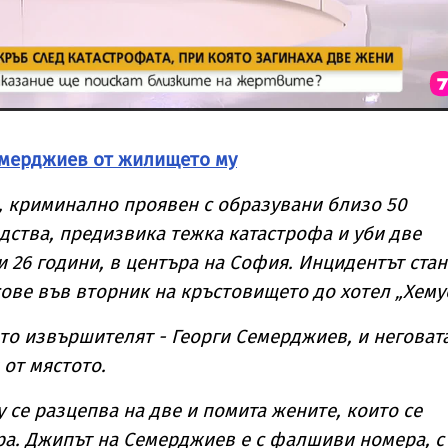
емерджиев от жилището му
, криминално проявен с образувани близо 50
ства, предизвика тежка катастрофа и уби две
и 26 години, в центъра на София. Инцидентът стан
сове във вторник на кръстовището до хотел „Хемус
о извършителят - Георги Семерджиев, и неговат
 от мястото.
у се разцепва на две и помита жените, които се
а. Джипът на Семерджиев е с фалшиви номера, с