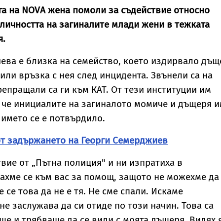
та на NOVA жена помоли за съдействие относно
личността на загиналите млади жени в тежката
я.
ева е близка на семейство, което издирвало дъщ
били връзка с нея след инцидента. Звънели са на
репращали са ги към КАТ. От тези институции им
 че инициалите на загиналото момиче и дъщеря 
 името се е потвърдило.
от задържането на Георги Семерджиев
вие от „Пътна полиция" и ни изпратиха в
ахме се към вас за помощ, защото не можехме да
се това да не е тя. Не сме спали. Искаме
не заслужава да си отиде по този начин. Това са
аше и трябваше да се види с моята дъщеря. Видях 