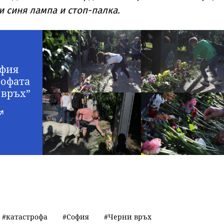
 синя лампа и стоп-палка.
офия
рофата
 връх”
катастрофа
София
Черни връх