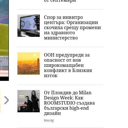
от септември
Спор за инвитро
центъра: Организации
скочиха срещу промени
на здравното
министерство
ООН предупреди за
опасност от нов
широкомащабен
конфликт в Близкия
изток
От Пловдив до Milan
Design Week: Как
ROOMSTUDIO създава
български high-end
Next
дизайн
Министърът на
Оставиха в ареста
Съдът пусна по
biss.bg
земеделието:
петима от
домашен арест
Африканската чума
обвинените за
бившия шеф н