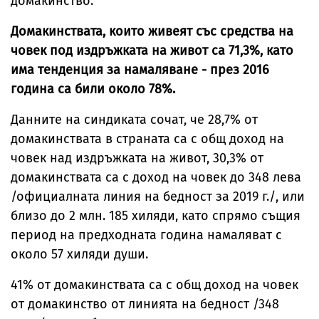
домакинство.
Домакинствата, които живеят със средства на
човек под издръжката на живот са 71,3%, като
има тенденция за намаляване - през 2016
година са били около 78%.
Данните на синдиката сочат, че 28,7% от
домакинствата в страната са с общ доход на
човек над издръжката на живот, 30,3% от
домакинствата са с доход на човек до 348 лева
/официалната линия на бедност за 2019 г./, или
близо до 2 млн. 185 хиляди, като спрямо същия
период на предходната година намаляват с
около 57 хиляди души.
41% от домакинствата са с общ доход на човек
от домакинство от линията на бедност /348