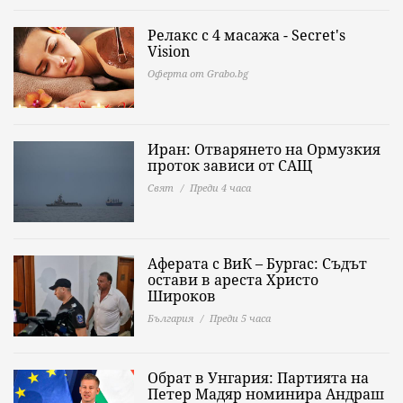
Релакс с 4 масажа - Secret's
Vision
Оферта от Grabo.bg
Иран: Отварянето на Ормузкия
проток зависи от САЩ
Свят
Преди 4 часа
Аферата с ВиК – Бургас: Съдът
остави в ареста Христо
Широков
България
Преди 5 часа
Обрат в Унгария: Партията на
Петер Мадяр номинира Андраш