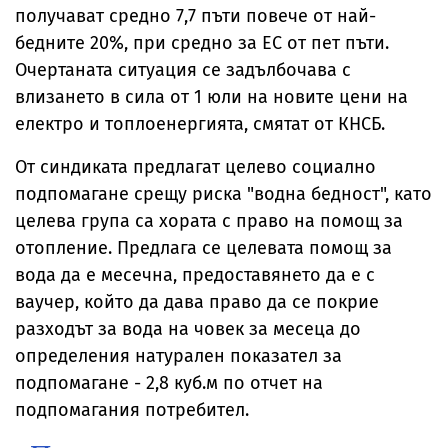
получават средно 7,7 пъти повече от най-
бедните 20%, при средно за ЕС от пет пъти.
Очертаната ситуация се задълбочава с
влизането в сила от 1 юли на новите цени на
електро и топлоенергията, смятат от КНСБ.
От синдиката предлагат целево социално
подпомагане срещу риска "водна бедност", като
целева група са хората с право на помощ за
отопление. Предлага се целевата помощ за
вода да е месечна, предоставянето да е с
ваучер, който да дава право да се покрие
разходът за вода на човек за месеца до
определения натурален показател за
подпомагане - 2,8 куб.м по отчет на
подпомагания потребител.