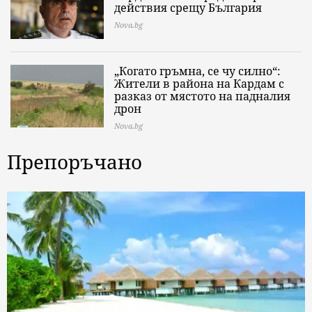
действия срещу България
Nova.bg
„Когато гръмна, се чу силно“:
Жители в района на Кардам с
разказ от мястото на падналия
дрон
Nova.bg
Препоръчано