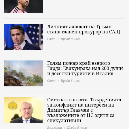
Личният адвокат на Тръмп
стана главен прокурор на САЩ
Свят
Преди 8 часа
Голям пожар край езерото
Гарда: Евакуираха над 200 души
и десетки туристи в Италия
Свят
Преди 8 часа
Сметната палата: Твърденията
за конфликт на интереси на
Димитър Главчев с
възложените от НС одити са
спекулативни
България
Преди 8 часа