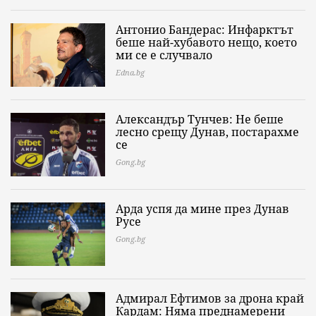
Антонио Бандерас: Инфарктът
беше най-хубавото нещо, което
ми се е случвало
Edna.bg
Александър Тунчев: Не беше
лесно срещу Дунав, постарахме
се
Gong.bg
Арда успя да мине през Дунав
Русе
Gong.bg
Адмирал Ефтимов за дрона край
Кардам: Няма преднамерени