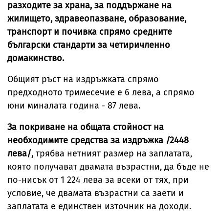
разходите за храна, за поддържане на
жилището, здравеопазване, образование,
транспорт и почивка спрямо средните
български стандарти за четиричленно
домакинство.
Общият ръст на издръжката спрямо
предходното тримесечие е 6 лева, а спрямо
юни миналата година - 87 лева.
За покриване на общата стойност на
необходимите средства за издръжка /2448
лева/,
трябва нетният размер на заплатата,
която получават двамата възрастни, да бъде не
по-нисък от 1 224 лева за всеки от тях, при
условие, че двамата възрастни са заети и
заплатата е единствен източник на доходи.