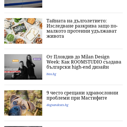
Тайната на дълголетието:
Изследване разкрива защо по-
малкото протеини удължават
живота
От Пловдив до Milan Design
Week: Как ROOMSTUDIO създава
български high-end дизайн
biss.bg
9 често срещани здравословни
проблеми при Мастифите
dogsandcats.bg