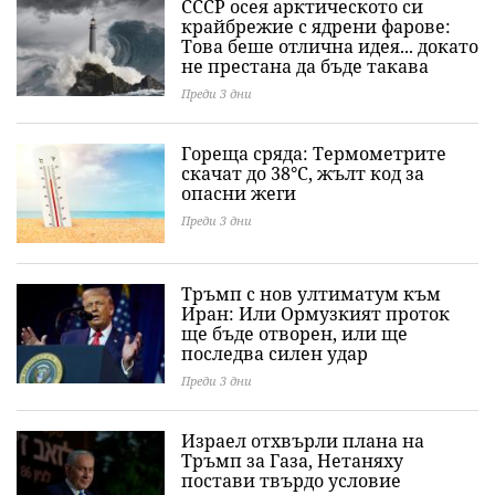
СССР осея арктическото си
крайбрежие с ядрени фарове:
Това беше отлична идея... докато
не престана да бъде такава
Преди 3 дни
Гореща сряда: Термометрите
скачат до 38°C, жълт код за
опасни жеги
Преди 3 дни
Тръмп с нов ултиматум към
Иран: Или Ормузкият проток
ще бъде отворен, или ще
последва силен удар
Преди 3 дни
Израел отхвърли плана на
Тръмп за Газа, Нетаняху
постави твърдо условие