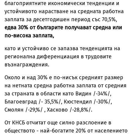
благоприятните икономически тенденции и
устойчивото нарастване на средната работна
заплата за десетгодишен период със 70,5%,
едва 30% от българите получават средна или
по-висока заплата,
като и устойчиво се запазва тенденцията на
регионална диференциация в трудовите
възнаграждения.
Около и над 30% е по-нисък средният размер
на нетната средна работна заплата от средния
за страната в области като Видин /-34%/,
Благоевград /- 35,5%/, Кюстендил /-30%/,
Смолян /-29,%/ , Хасково /-28,8%/.
От КНСБ отчитат още силно разслоение в
обществото - най-богатите 20% от населението