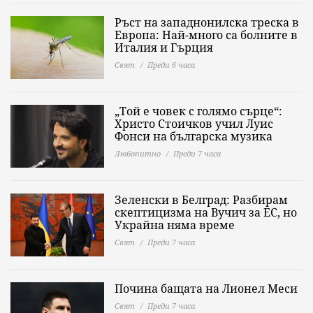
Ръст на западнонилска треска в
Европа: Най-много са болните в
Италия и Гърция
Свят
Преди 6 часа
„Той е човек с голямо сърце“:
Христо Стоичков учил Луис
Фонси на българска музика
Любопитно
Преди 7 часа
Зеленски в Белград: Разбирам
скептицизма на Вучич за ЕС, но
Украйна няма време
Свят
Преди 7 часа
Почина бащата на Лионел Меси
Свят
Преди 7 часа