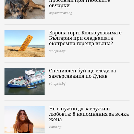
проблеми при Немските
овчарки
dogsandcats.bg
Европа гори. Колко уязвима е
България при следващата
екстремна гореща вълна?
sinoptik.bg
Специален буй ще следи за
замърсявания по Дунав
sinoptik.bg
Не е нужно да заслужиш
любовта: 8 напомняния за всяка
жена
Edna.bg