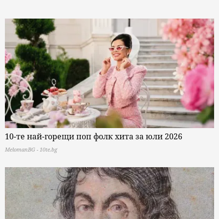
10-те най-горещи поп фолк хита за юли 2026
MelomanBG - 10te.bg