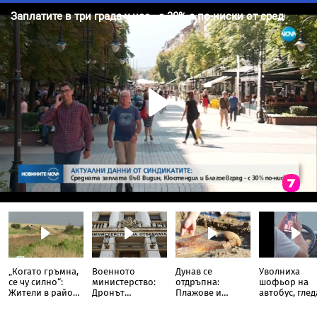
„Когато гръмна,
Военното
Дунав се
Уволниха
се чу силно“:
министерство:
отдръпна:
шофьор на
Жители в района
Дронът
Плажове и
автобус, глед
на Кардам с
вероятно е
древни находки
TikTok докат
разказ от
украински,
излязоха наяве
кара