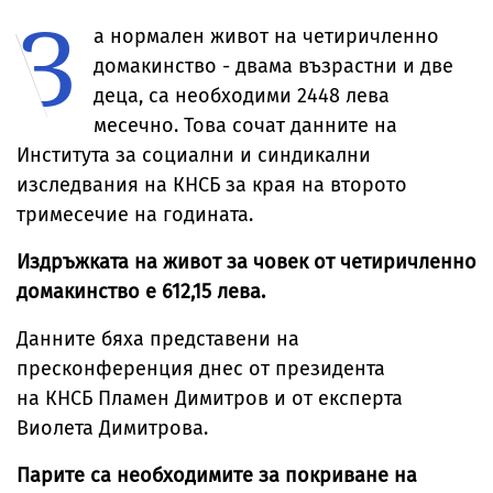
З
мястото на
инцидентът не е
падналия дрон
преднамерен
а нормален живот на четиричленно
домакинство - двама възрастни и две
деца, са необходими 2448 лева
месечно. Това сочат данните на
Института за социални и синдикални
изследвания на КНСБ за края на второто
тримесечие на годината.
Издръжката на живот за човек от четиричленно
домакинство е 612,15 лева.
Данните бяха представени на
пресконференция днес от президента
на КНСБ Пламен Димитров и от експерта
Виолета Димитрова.
Парите са необходимите за покриване на