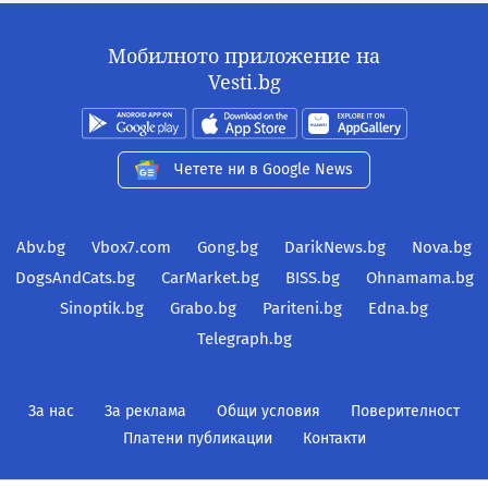
Мобилното приложение на
Vesti.bg
Четете ни в Google News
Abv.bg
Vbox7.com
Gong.bg
DarikNews.bg
Nova.bg
DogsAndCats.bg
CarMarket.bg
BISS.bg
Ohnamama.bg
Sinoptik.bg
Grabo.bg
Pariteni.bg
Edna.bg
Telegraph.bg
За нас
За реклама
Общи условия
Поверителност
Платени публикации
Контакти