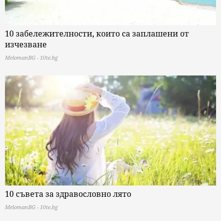
10 забележителности, които са заплашени от
изчезване
MelomanBG - 10te.bg
10 съвета за здравословно лято
MelomanBG - 10te.bg