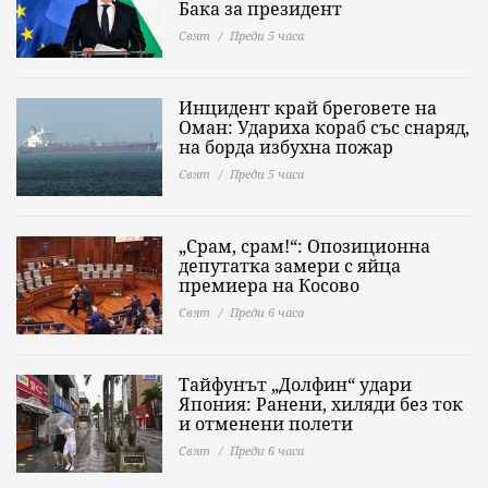
Бака за президент
Свят
Преди 5 часа
Инцидент край бреговете на
Оман: Удариха кораб със снаряд,
на борда избухна пожар
Свят
Преди 5 часа
„Срам, срам!“: Опозиционна
депутатка замери с яйца
премиера на Косово
Свят
Преди 6 часа
Тайфунът „Долфин“ удари
Япония: Ранени, хиляди без ток
и отменени полети
Свят
Преди 6 часа