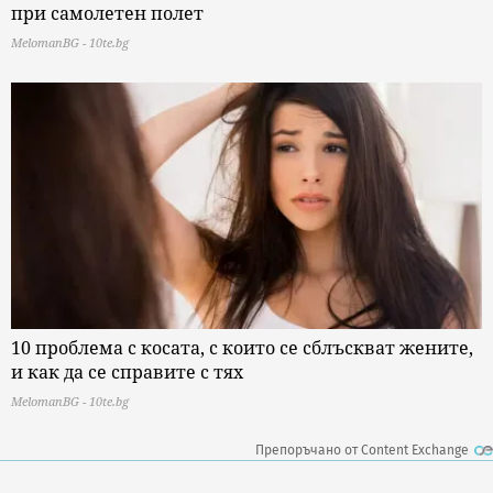
при самолетен полет
MelomanBG - 10te.bg
10 проблема с косата, с които се сблъскват жените,
и как да се справите с тях
MelomanBG - 10te.bg
Препоръчано от Content Exchange