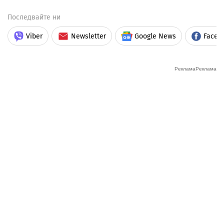
Последвайте ни
Viber
Newsletter
Google News
Faceb