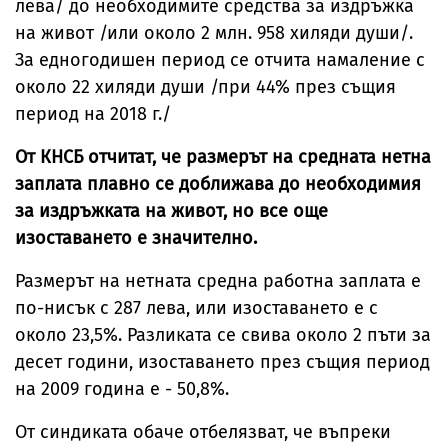
лева/ до необходимите средства за издръжка
на живот /или около 2 млн. 958 хиляди души/.
За едногодишен период се отчита намаление с
около 22 хиляди души /при 44% през същия
период на 2018 г./
От КНСБ отчитат, че размерът на средната нетна
заплата плавно се доближава до необходимия
за издръжката на живот, но все още
изоставането е значително.
Размерът на нетната средна работна заплата е
по-нисък с 287 лева, или изоставането е с
около 23,5%. Разликата се свива около 2 пъти за
десет години, изоставането през същия период
на 2009 година е - 50,8%.
От синдиката обаче отбелязват, че въпреки