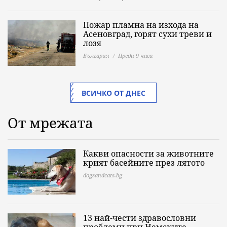
Пожар пламна на изхода на
Асеновград, горят сухи треви и
лозя
България
Преди 9 часа
ВСИЧКО ОТ ДНЕС
От мрежата
Какви опасности за животните
крият басейните през лятото
dogsandcats.bg
13 най-чести здравословни