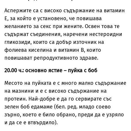
Аспержите са с високо съдържание на витамин
Е, за който е установено, че повишава
желанието за секс при жените. Освен това те
съдържат съединения, наречени нестероидни
гликозиди, които са добър източник на
фолиева киселина и витамин B, които
повишават репродуктивното здраве.
20.00 ч.: основно ястие – пуйка с боб
Месото на пуйката е с много малко съдържание
на мазнини и е с високо съдържание на
протеин. Най-добре е да го сервирате със
зелен боб едамаме (бел. ред. младо соево
зърно, което е било обрано, преди да е узряло
и да се е втвърдило).