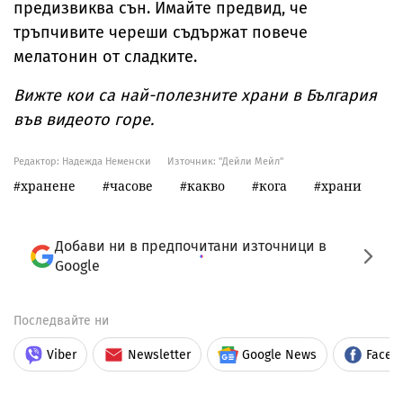
предизвиква сън. Имайте предвид, че
тръпчивите череши съдържат повече
мелатонин от сладките.
Вижте кои са най-полезните храни в България
във видеото горе.
Редактор: Надежда Неменски
Източник:
"Дейли Мейл"
хранене
часове
какво
кога
храни
Добави ни в предпочитани източници в
Google
Последвайте ни
Viber
Newsletter
Google News
Faceb