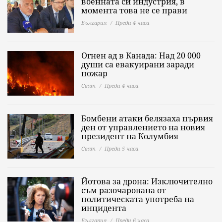
военната си индустрия, в
момента това не се прави
България
Преди 4 часа
Огнен ад в Канада: Над 20 000
души са евакуирани заради
пожар
Свят
Преди 4 часа
Бомбени атаки белязаха първия
ден от управлението на новия
президент на Колумбия
Свят
Преди 5 часа
Йотова за дрона: Изключително
съм разочарована от
политическата употреба на
инцидента
България
Преди 6 часа