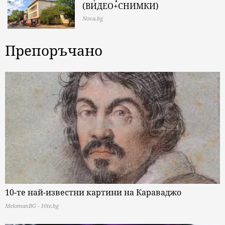
(ВИДЕО+СНИМКИ)
Nova.bg
Препоръчано
10-те най-известни картини на Караваджо
MelomanBG - 10te.bg