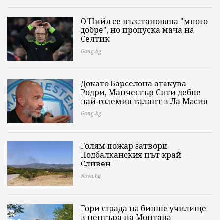
О'Нийл се възстановява "много
добре", но пропуска мача на
Селтик
Gong.bg
Докато Барселона атакува
Родри, Манчестър Сити дебне
най-големия талант в Ла Масия
Gong.bg
Голям пожар затвори
Подбалканския път край
Сливен
Nova.bg
Гори сграда на бивше училище
в центъра на Монтана