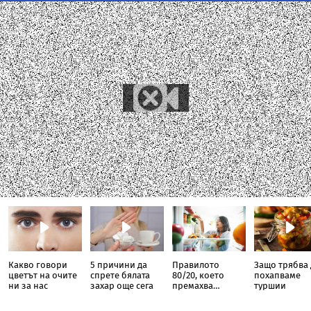
Какво говори
5 причини да
Правилото
Защо трябва 
цветът на очите
спрете бялата
80/20, което
похапваме
ни за нас
захар още сега
премахва
туршии
излишните
килограми