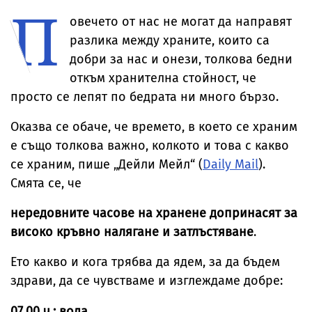
П
овечето от нас не могат да направят
разлика между храните, които са
добри за нас и онези, толкова бедни
откъм хранителна стойност, че
просто се лепят по бедрата ни много бързо.
Оказва се обаче, че времето, в което се храним
е също толкова важно, колкото и това с какво
се храним, пише „Дейли Мейл“ (
Daily Mail
).
Смята се, че
нередовните часове на хранене допринасят за
високо кръвно налягане и затлъстяване
.
Ето какво и кога трябва да ядем, за да бъдем
здрави, да се чувстваме и изглеждаме добре:
07.00 ч.: вода