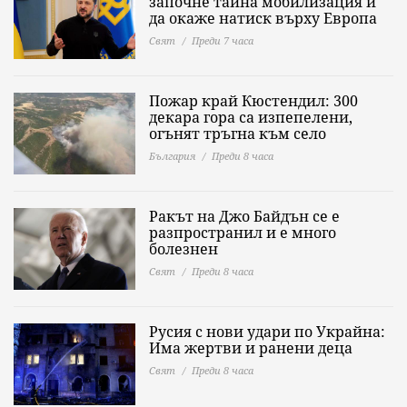
започне тайна мобилизация и
да окаже натиск върху Европа
Свят
Преди 7 часа
Пожар край Кюстендил: 300
декара гора са изпепелени,
огънят тръгна към село
България
Преди 8 часа
Ракът на Джо Байдън се е
разпространил и е много
болезнен
Свят
Преди 8 часа
Русия с нови удари по Украйна:
Има жертви и ранени деца
Свят
Преди 8 часа