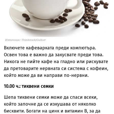
Източник: Thinkstock/Guliver
Включете кафеварката преди компютъра.
Освен това е важно да закусвате преди това.
Никога не пийте кафе на гладно или рискувате
да претоварите нервната си система с кофеин,
който може да ви направи по-нервни.
10.00 ч.: тиквени семки
Шепа тиквени семки може да спаси всеки,
който започне да се изкушава от няколко
бисквити. Богати на цинк и витамин B, за да