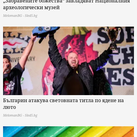
„Забравените божества“ завладяват Националния
археологически музей
MelomanBG - Sled5.bg
Българин атакува световната титла по ядене на
люто
MelomanBG - Sled5.bg