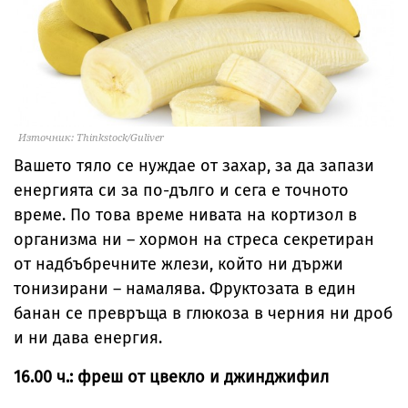
Източник: Thinkstock/Guliver
Вашето тяло се нуждае от захар, за да запази
енергията си за по-дълго и сега е точното
време. По това време нивата на кортизол в
организма ни – хормон на стреса секретиран
от надбъбречните жлези, който ни държи
тонизирани – намалява. Фруктозата в един
банан се превръща в глюкоза в черния ни дроб
и ни дава енергия.
16.00 ч.: фреш от цвекло и джинджифил