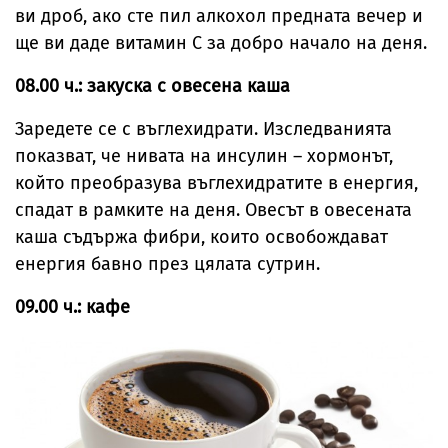
ви дроб, ако сте пил алкохол предната вечер и
ще ви даде витамин C за добро начало на деня.
08.00 ч.: закуска с овесена каша
Заредете се с въглехидрати. Изследванията
показват, че нивата на инсулин – хормонът,
който преобразува въглехидратите в енергия,
спадат в рамките на деня. Овесът в овесената
каша съдържа фибри, които освобождават
енергия бавно през цялата сутрин.
09.00 ч.: кафе