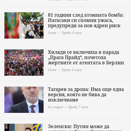
81 години след атомната бомба:
Нагасаки си спомни ужаса,
предупреди за нов ядрен риск
Свят
Преди 6 часа
Хиляди се включиха в парада
„Прага Прайд“, почетоха
жертвите от атентата в Берлин
Свят
Преди 6 часа
Тагарев за дрона: Има още една
версия, която не бива да
изключваме
България
Преди 7 часа
Зеленски: Путин може да