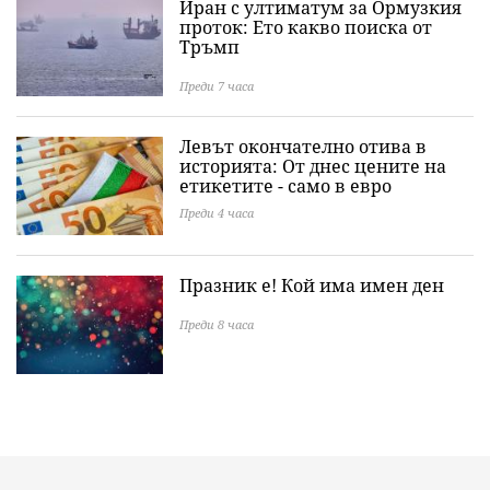
Иран с ултиматум за Ормузкия
проток: Ето какво поиска от
Тръмп
Преди 7 часа
Левът окончателно отива в
историята: Oт днес цените на
етикетите - само в евро
Преди 4 часа
Празник е! Кой има имен ден
Преди 8 часа