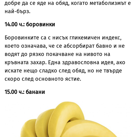
добре да се яде на обяд, когато метаболизмът е
най-бърз.
14.00 ч.: боровинки
Боровинките са с нисък гликемичен индекс,
което означава, че се абсорбират бавно и не
водят до рязко покачване на нивото на
кръвната захар. Една здравословна идея, ако
искате нещо сладко след обяд, но не твърде
скоро след основното ястие.
15.00 ч.: банани