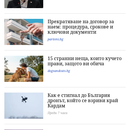
Прекратяване на договор за
наем: процедура, срокове и
ключови документи
pariteni.bg
15 странни неща, които кучето
прави, защото ви обича
dogsandcats.bg
Как е стигнал до България
дронът, който се взриви край
Кардам
Преди 7 часа