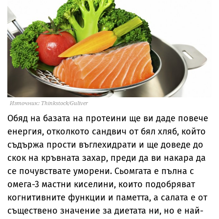
Източник: Thinkstock/Guliver
Обяд на базата на протеини ще ви даде повече
енергия, отколкото сандвич от бял хляб, който
съдържа прости въглехидрати и ще доведе до
скок на кръвната захар, преди да ви накара да
се почувствате уморени. Сьомгата е пълна с
омега-3 мастни киселини, които подобряват
когнитивните функции и паметта, а салата е от
съществено значение за диетата ни, но е най-