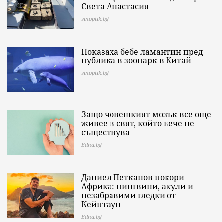
Света Анастасия
sinoptik.bg
Показаха бебе ламантин пред
публика в зоопарк в Китай
sinoptik.bg
Защо човешкият мозък все още
живее в свят, който вече не
съществува
Edna.bg
Даниел Петканов покори
Африка: пингвини, акули и
незабравими гледки от
Кейптаун
Edna.bg