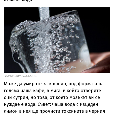
Източник: ЕПА/БГНЕС
Може да умирате за кофеин, под формата на
голяма чаша кафе, в мига, в който отворите
очи сутрин, но това, от което мозъкът ви се
нуждае е вода. Съвет: чаша вода с изцеден
лимон в нея ще прочисти токсините в черния