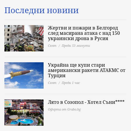
Последни новини
Жертви и пожари в Белгород
след масирана атака с над 150
украински дрона в Русия
Свят
Преди 53 минути
Украйна ще купи стари
американски ракети АТАКМС от
Турция
Свят
Преди 1 час
Лято в Созопол - Хотел Съни****
Оферта от Grabo.bg