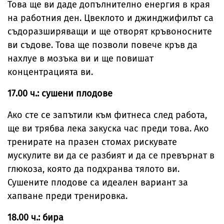
Това ще ви даде допълнително енергия в края
на работния ден. Цвеклото и джинджифилът са
съдоразширяващи и ще отворят кръвоносните
ви съдове. Това ще позволи повече кръв да
нахлуе в мозъка ви и ще повишат
концентрацията ви.
17.00 ч.: сушени плодове
Ако сте се запътили към фитнеса след работа,
ще ви трябва лека закуска час преди това. Ако
тренирате на празен стомах рискувате
мускулите ви да се разбият и да се превърнат в
глюкоза, която да подхранва тялото ви.
Сушените плодове са идеален вариант за
хапване преди тренировка.
18.00 ч.: бира