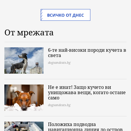
ВСИЧКО ОТ ДНЕС
От мрежата
6-те най-високи породи кучета в
света
dogsandcats.bg
Не е инат! Защо кучето ви
унищожава вещи, когато остане
само
dogsandcats.bg
Положиха подводна
навигационна линия до остров