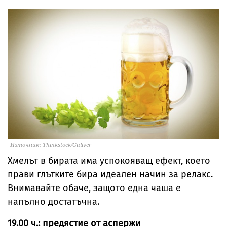
Източник: Thinkstock/Guliver
Хмелът в бирата има успокояващ ефект, което
прави глътките бира идеален начин за релакс.
Внимавайте обаче, защото една чаша е
напълно достатъчна.
19.00 ч.: предястие от аспержи