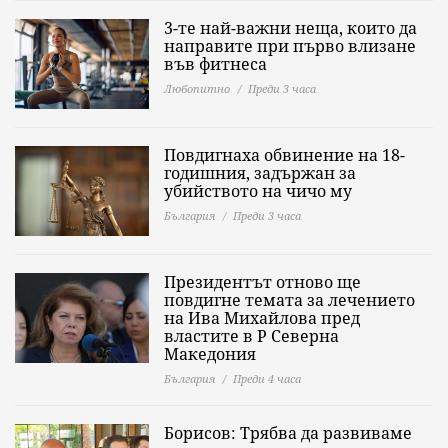
3-те най-важни неща, които да
направите при първо влизане
във фитнеса
Любопитно
Преди 3 часа
Повдигнаха обвинение на 18-
годишния, задържан за
убийството на чичо му
България
Преди 3 часа
Президентът отново ще
повдигне темата за лечението
на Ива Михайлова пред
властите в Р Северна
Македония
България
Преди 4 часа
Борисов: Трябва да развиваме