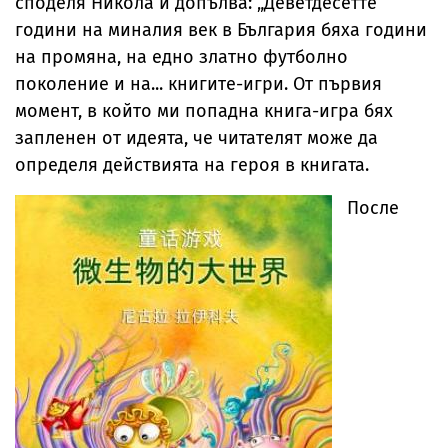
споделя Никола и допълва: „Деветдесетте
години на миналия век в България бяха години
на промяна, на едно златно футболно
поколение и на... книгите-игри. От първия
момент, в който ми попадна книга-игра бях
запленен от идеята, че читателят може да
определя действията на героя в книгата.
После