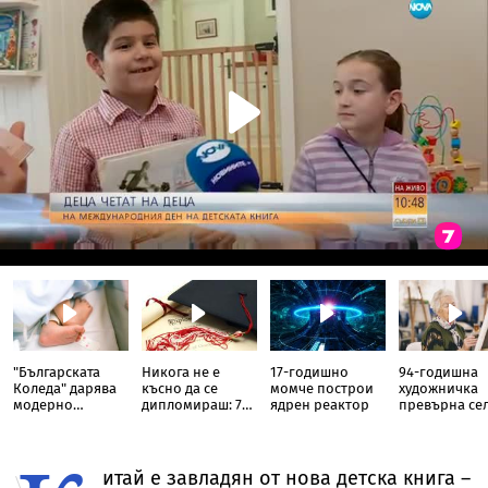
"Българската
Никога не е
17-годишно
94-годишна
Коледа" дарява
късно да се
момче построи
художничка
модерно
дипломираш: 70-
ядрен реактор
превърна се
оборудване на
годишен
си в галерия
Неонатологичното
пенсионер
отделение в
завърши
МБАЛ
медицина
итай е завладян от нова детска книга –
Благоевград