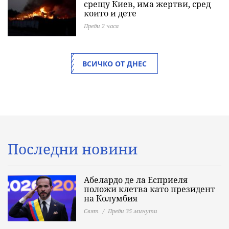
срещу Киев, има жертви, сред
които и дете
Преди 2 часа
ВСИЧКО ОТ ДНЕС
Последни новини
Абелардо де ла Есприеля
положи клетва като президент
на Колумбия
Свят
Преди 35 минути