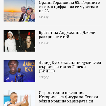
Орлин Горанов на 69: Годините
са само цифра – аз се чувствам
на 23
Edna.bg
Братът на Анджелина Джоли
разкри, че е гей
Edna.bg
Давид Кусо със силни думи след
първия си гол за Левски
(ВИДЕО)
Gong.bg
С трогателно послание:
Историческа фигура за Левски
обяви край на кариерата си