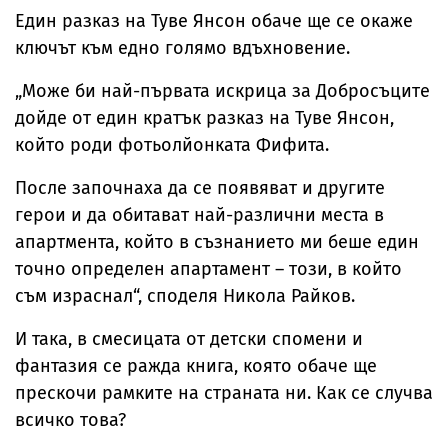
Един разказ на Туве Янсон обаче ще се окаже
ключът към едно голямо вдъхновение.
„Може би най-първата искрица за Добросъците
дойде от един кратък разказ на Туве Янсон,
който роди фотьолйонката Фифита.
После започнаха да се появяват и другите
герои и да обитават най-различни места в
апартмента, който в съзнанието ми беше един
точно определен апартамент – този, в който
съм израснал“, споделя Никола Райков.
И така, в смесицата от детски спомени и
фантазия се ражда книга, която обаче ще
прескочи рамките на страната ни. Как се случва
всичко това?