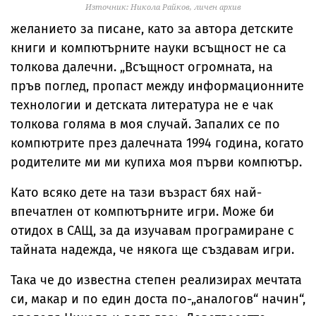
Източник: Никола Райков, личен архив
желанието за писане, като за автора детските
книги и компютърните науки всъщност не са
толкова далечни. „Всъщност огромната, на
пръв поглед, пропаст между информационните
технологии и детската литература не е чак
толкова голяма в моя случай. Запалих се по
компютрите през далечната 1994 година, когато
родителите ми ми купиха моя първи компютър.
Като всяко дете на тази възраст бях най-
впечатлен от компютърните игри. Може би
отидох в САЩ, за да изучавам програмиране с
тайната надежда, че някога ще създавам игри.
Така че до известна степен реализирах мечтата
си, макар и по един доста по-„аналогов“ начин“,