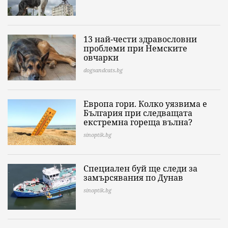
13 най-чести здравословни
проблеми при Немските
овчарки
dogsandcats.bg
Европа гори. Колко уязвима е
България при следващата
екстремна гореща вълна?
sinoptik.bg
Специален буй ще следи за
замърсявания по Дунав
sinoptik.bg