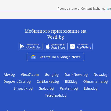
Препоръчано от Content Exchange
Мобилното приложение на
Vesti.bg
Четете ни в Google News
Abv.bg
Vbox7.com
Gong.bg
DarikNews.bg
Nova.bg
DogsAndCats.bg
CarMarket.bg
BISS.bg
Ohnamama.bg
Sinoptik.bg
Grabo.bg
Pariteni.bg
Edna.bg
Telegraph.bg