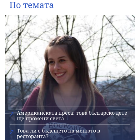
По темата
Американската преса: това българско дете
ще промени света
Това ли е бъдещето на менюто в
ресторанта?