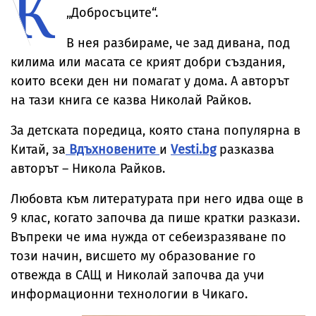
К
„Добросъците“.
В нея разбираме, че зад дивана, под
килима или масата се крият добри създания,
които всеки ден ни помагат у дома. А авторът
на тази книга се казва Николай Райков.
За детската поредица, която стана популярна в
Китай, за
Вдъхновените
и
Vesti.bg
разказва
авторът – Никола Райков.
Любовта към литературата при него идва още в
9 клас, когато започва да пише кратки разкази.
Въпреки че има нужда от себеизразяване по
този начин, висшето му образование го
отвежда в САЩ и Николай започва да учи
информационни технологии в Чикаго.