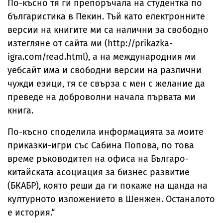
По-късно тя ги препоръчала на студентка по
българистика в Пекин. Тъй като електронните
версии на книгите ми са налични за свободно
изтегляне от сайта ми (http://prikazka-
igra.com/read.html), а на международния ми
уебсайт има и свободни версии на различни
чужди езици, тя се свърза с мен с желание да
преведе на доброволни начала първата ми
книга.
По-късно споделила информацията за моите
приказки-игри със Сабина Попова, по това
време ръководител на офиса на Българо-
китайската асоциация за бизнес развитие
(БКАБР), която реши да ги покаже на щанда на
културното изложението в Шенжен. Останалото
е история.“