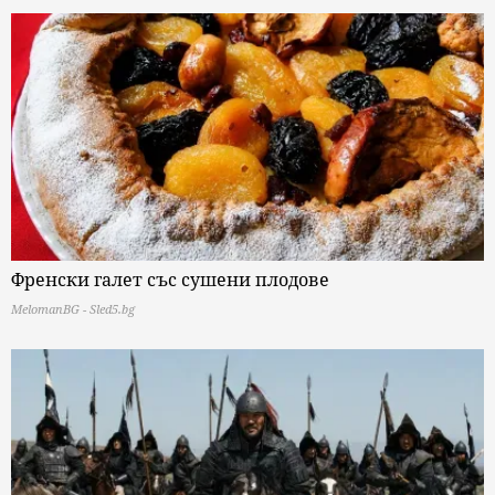
Френски галет със сушени плодове
MelomanBG - Sled5.bg