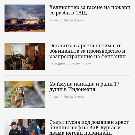
Хеликоптер за гасене на пожари
се разби в САЩ
Свят
Преди 3 часа
Оставиха в ареста петима от
обвинените за производство и
разпространение на фентанил
България
Преди 3 часа
Маймуна нападна и рани 17
души в Индонезия
Свят
Преди 3 часа
Съдът пусна под домашен арест
бившия шеф на ВиК-Бургас и
двама негови подчинени