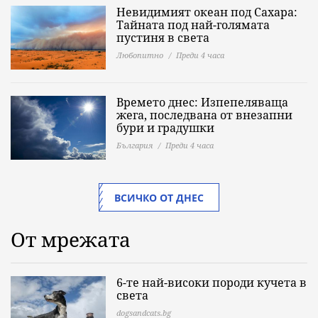
Невидимият океан под Сахара:
Тайната под най-голямата
пустиня в света
Любопитно
Преди 4 часа
Времето днес: Изпепеляваща
жега, последвана от внезапни
бури и градушки
България
Преди 4 часа
ВСИЧКО ОТ ДНЕС
От мрежата
6-те най-високи породи кучета в
света
dogsandcats.bg