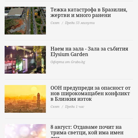
Тежка катастрофа в Бразилия,
жертви и много ранени
Свят
Преди 53 минути
Наем на зала - Зала за събития
Elysium Garden
Оферта от Grabo.bg
ООН предупреди за опасност от
нов широкомащабен конфликт
в Близкия изток
Свят
Преди 1 час
8 август: Отдаваме почит на
трима светци, кой има имен
ден