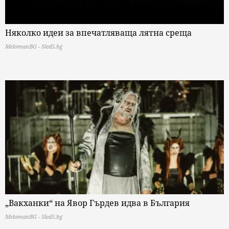
Няколко идеи за впечатляваща лятна среща
MelomanBG - Sled5.bg
„Вакханки“ на Явор Гърдев идва в България
MelomanBG - Sled5.bg