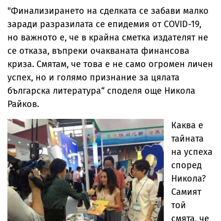
"Финализирането на сделката се забави малко
заради разразилата се епидемия от COVID-19,
но важното е, че в крайна сметка издателят не
се отказа, въпреки очакваната финансова
криза. Смятам, че това е не само огромен личен
успех, но и голямо признание за цялата
българска литература“ споделя oще Никола
Райков.
Каква е
тайната
на успеха
според
Никола?
Самият
той
смята, че