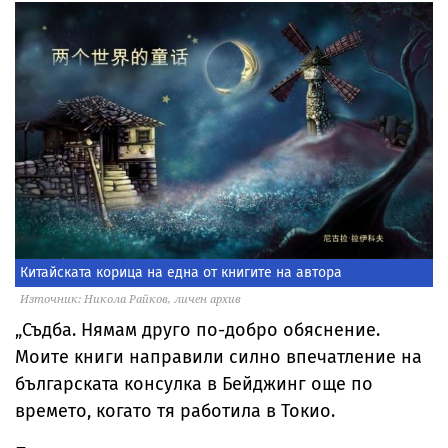
Китайската корица на една от книгите на автора
Източник: Никола Райков, личен архив
„Съдба. Нямам друго по-добро обяснение.
Моите книги направили силно впечатление на
българската консулка в Бейджинг още по
времето, когато тя работила в Токио.