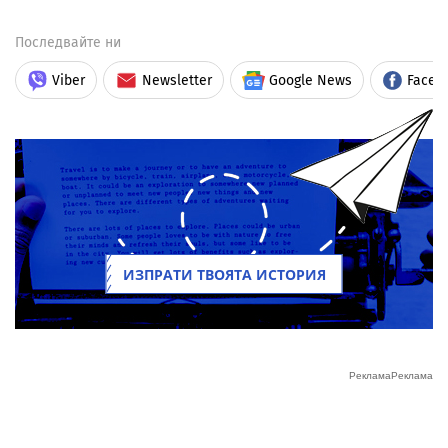
Последвайте ни
Viber
Newsletter
Google News
Faceb
ИЗПРАТИ ТВОЯТА ИСТОРИЯ