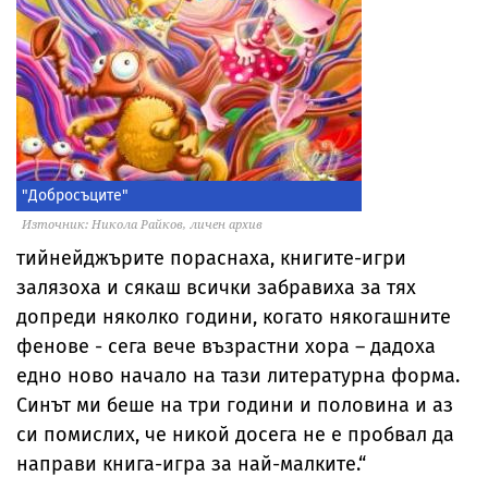
"Добросъците"
Източник: Никола Райков, личен архив
тийнейджърите пораснаха, книгите-игри
залязоха и сякаш всички забравиха за тях
допреди няколко години, когато някогашните
фенове - сега вече възрастни хора – дадоха
едно ново начало на тази литературна форма.
Синът ми беше на три години и половина и аз
си помислих, че никой досега не е пробвал да
направи книга-игра за най-малките.“