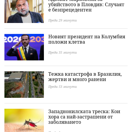
убийството в Пловдив: Случаят
е безпрецедентен
Преди 29 минути
Новият президент на Колумбия
положи клетва
Преди 35 минути
Тежка катастрофа в Бразилия,
жертви и много ранени
Преди 53 минути
Западнонилската треска: Кои
хора са най-застрашени от
заболяването