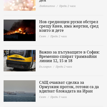
Любопитно
Преди 2 часа
Нов среднощен руски обстрел
срещу Киев, има жертви, сред
които и дете
Свят
Преди 2 часа
Важно за пътуващите в София:
Временно спират трамвайни
линии 12, 15 и 18
България
Преди 2 часа
САЩ очакват сделка за
Ормузкия проток, готови са да
вдигнат блокадата на Иран
Свят
Преди 3 часа