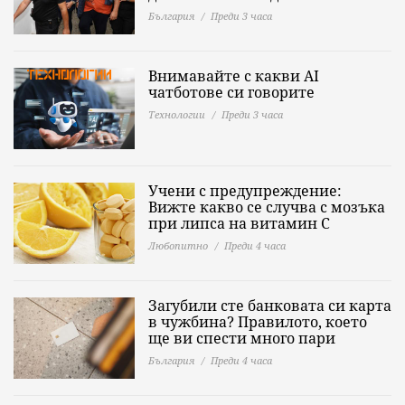
България
Преди 3 часа
Внимавайте с какви AI
чатботове си говорите
Технологии
Преди 3 часа
Учени с предупреждение:
Вижте какво се случва с мозъка
при липса на витамин C
Любопитно
Преди 4 часа
Загубили сте банковата си карта
в чужбина? Правилото, което
ще ви спести много пари
България
Преди 4 часа