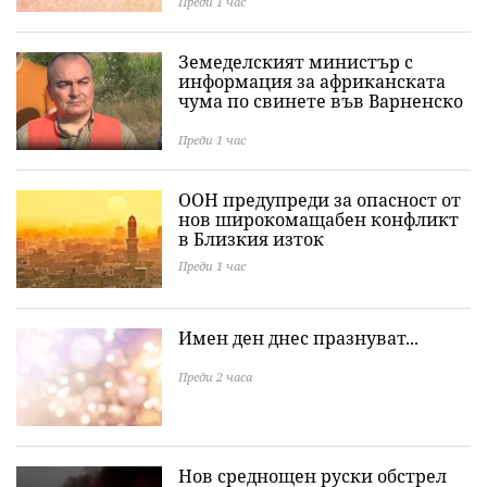
Преди 1 час
Земеделският министър с
информация за африканската
чума по свинете във Варненско
Преди 1 час
ООН предупреди за опасност от
нов широкомащабен конфликт
в Близкия изток
Преди 1 час
Имен ден днес празнуват...
Преди 2 часа
Нов среднощен руски обстрел