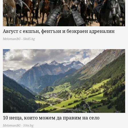
Август с екшън, фентъзи и безкраен адреналин
MelomanBG - Sled5.bg
10 неща, които можем да правим на село
MelomanBG - 10te.bg