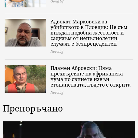
Gong.bg
Адвокат Марковски за
убийството в Пловдив: Не съм
виждал подобна жестокост и
садизъм от непълнолетни,
случаят е безпрецедентен
Nova.bg
Пламен Абровски: Няма
прехвърляне на африканска
чума по свинете извън
стопанствата, където е открита
Nova.bg
Препоръчано