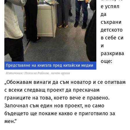
е успял
да
съхрани
детското
в себе си
и
разкрива
още:
Представяне на книгата пред китайски медии
Източник: Никола Райков, личен архив
„Обожавам винаги да съм новатор и се опитвам
с всеки следващ проект да прескачам
границите на това, което вече е правено.
Започнал съм един нов проект, но само
бъдещето ще покаже какво е приготвило за
мен.“