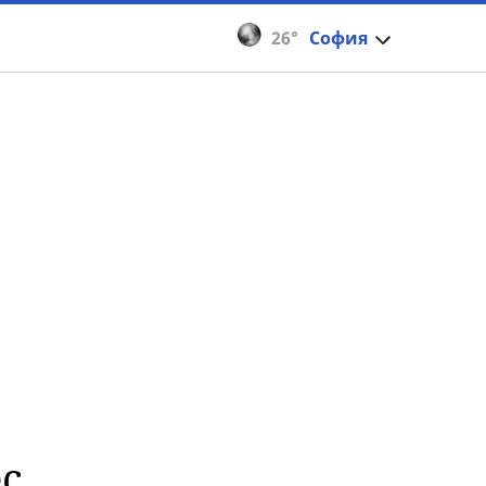
26°
София
ес