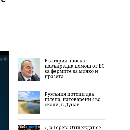
България поиска
извънредна помощ от ЕС
за фермите за мляко и
прасета
Румъния потопи два
шлепа, натоварени със
скали, в Дунав
Д-р Герев: Отглеждат се