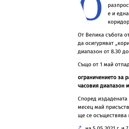
О
разпрос
е и едн
коридор
От Велика събота о
да осигуряват „кор
диапазон от 8.30 до 
Също от 1 май отпа
ограничението за р
часовия диапазон м
Според издадената 
месец май присъств
ще се осъществява 
на 5.05.2021 г. и