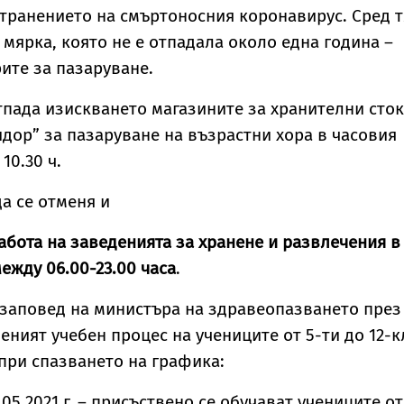
екстремни жеги в
транението на смъртоносния коронавирус. Сред т
21 области в събот
а мярка, която не е отпадала около една година –
ите за пазаруване.
тпада изискването магазините за хранителни сто
идор” за пазаруване на възрастни хора в часовия
10.30 ч.
да се отменя и
абота на заведенията за хранене и развлечения в
ежду 06.00-23.00 часа
.
заповед на министъра на здравеопазването през
еният учебен процес на учениците от 5-ти до 12-к
при спазването на графика:
 7.05.2021 г. – присъствено се обучават учениците от