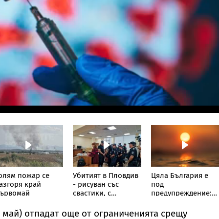
олям пожар се
Убитият в Пловдив
Цяла България е
азгоря край
- рисуван със
под
ървомай
свастики, с
предупреждение:
обръснати вежди,
НИМХ обяви
горен с цигари
оранжев код за
(1 май) отпадат още от ограниченията срещу