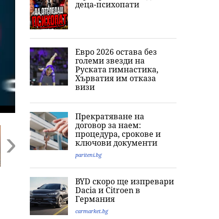
деца-психопати
Евро 2026 остава без
големи звезди на
Руската гимнастика,
Хърватия им отказа
визи
Прекратяване на
договор за наем:
процедура, срокове и
ключови документи
pariteni.bg
Next
Повече от час
Фентанил за 300
Извънредни
BYD скоро ще изпревари
жесток побой:
млн. евро: Нови
проверки на Б
Dacia и Citroеn в
Какво разкри
разкрития за
по борсите за
Германия
прокуратурата за
нелегалната
плодове и
убийството на
лаборатория в
зеленчуци
carmarket.bg