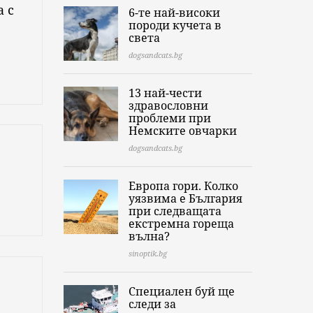
а с
6-те най-високи
породи кучета в
света
dogsandcats.bg
13 най-чести
здравословни
проблеми при
Немските овчарки
dogsandcats.bg
Европа гори. Колко
уязвима е България
при следващата
екстремна гореща
вълна?
sinoptik.bg
Специален буй ще
следи за