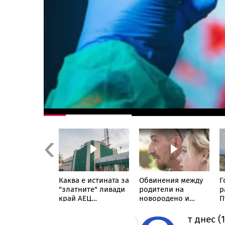
Previous
нредни
Каква е истината за
Обвинения между
Г
рки на БАБХ
"златните" ливади
родители на
р
рсите за
край АЕЦ
новородено и
П
ве и
"Козлодуй"
болница в София
чуци
т днес 