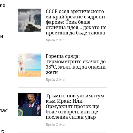
Младежкия хълм
София
ях
а
СССР осея арктическото
си крайбрежие с ядрени
фарове: Това беше
отлична идея... докато не
престана да бъде такава
ки
Преди 2 дни
Гореща сряда:
Термометрите скачат до
38°C, жълт код за опасни
жеги
Преди 2 дни
Тръмп с нов ултиматум
към Иран: Или
Ормузкият проток ще
лас
бъде отворен, или ще
последва силен удар
Преди 2 дни
 5,