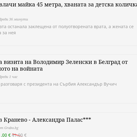
влачи майка 45 метра, хваната за детска количк
Преди 36 минути
ата останала заклещена от полуотворената врата, а жената се
 за нея
 визита на Володимир Зеленски в Белград от
ото на войната
Преди 1 час
 разговаря с президента на Сърбия Александър Вучич
в Кранево - Александра Палас***
т Grabo.bg
1.00 €
41.00 €