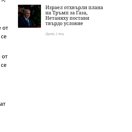
Израел отхвърли плана
на Тръмп за Газа,
Нетаняху постави
твърдо условие
е от
Преди 2 дни
 се
 от
 се
ват