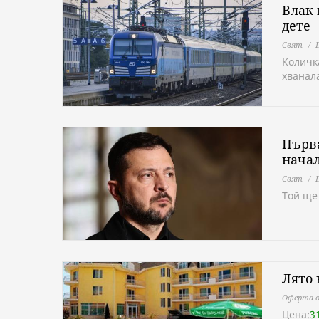
Влак 
дете
Свят
Количк
хванала
Първа
начал
Свят
Той ще
Лято 
Оферта о
Цена:
3