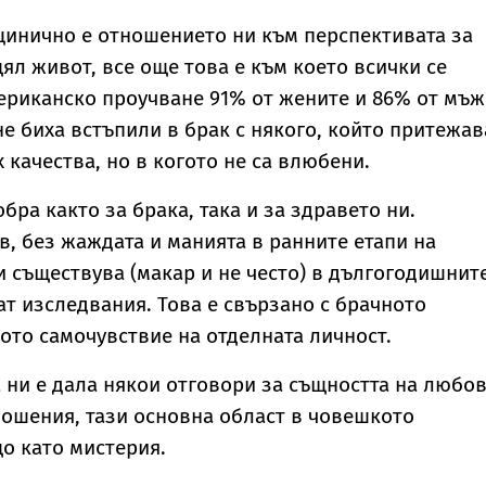
цинично е отношението ни към перспективата за
ял живот, все още това е към което всички се
ериканско проучване 91% от жените и 86% от мъж
не биха встъпили в брак с някого, който притежав
 качества, но в когото не са влюбени.
бра както за брака, така и за здравето ни.
, без жаждата и манията в ранните етапи на
 съществува (макар и не често) в дългогодишнит
ат изследвания. Това е свързано с брачното
ото самочувствие на отделната личност.
а ни е дала някои отговори за същността на любо
ошения, тази основна област в човешкото
о като мистерия.