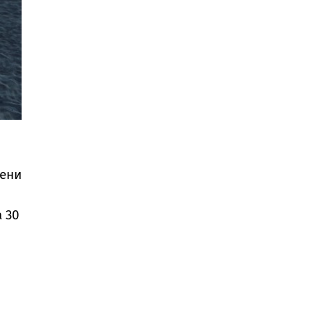
нени
 30