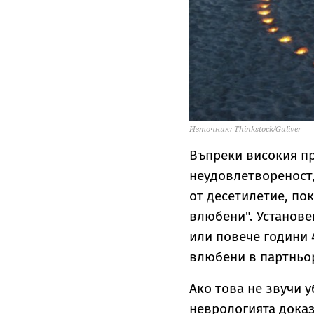
Източник: Thinkstock/Guliver
Въпреки високия пр
неудовлетвореност,
от десетилетие, пок
влюбени". Установе
или повече години 
влюбени в партньор
Ако това не звучи 
неврологията доказ