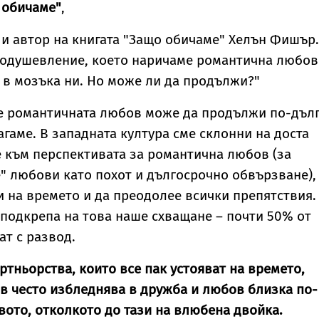
 обичаме"
,
и автор на книгата "Защо обичаме" Хелън Фишър.
ъодушевление, което наричаме романтична любов
в мозъка ни. Но може ли да продължи?"
че романтичната любов може да продължи по-дълг
гаме. В западната култура сме склонни на доста
 към перспективата за романтична любов (за
е" любови като похот и дългосрочно обвързване),
и на времето и да преодолее всички препятствия.
подкрепа на това наше схващане – почти 50% от
т с развод.
ртньорства, които все пак устояват на времето,
в често избледнява в дружба и любов близка по-
вото, отколкото до тази на влюбена двойка.