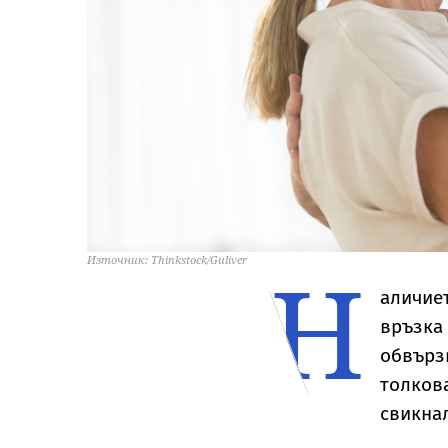
Н
Източник: Thinkstock/Guliver
аличие
връзка
обвърз
толков
свикна