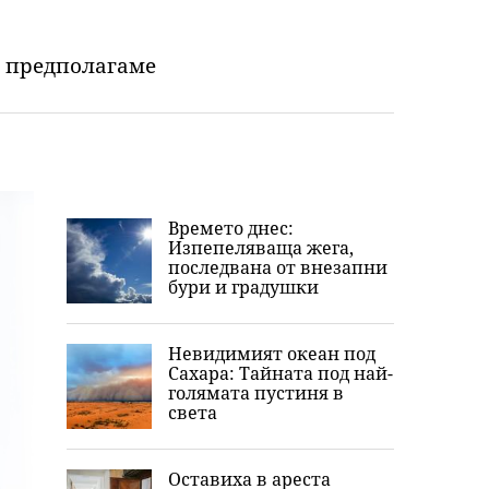
о предполагаме
Времето днес:
Изпепеляваща жега,
последвана от внезапни
бури и градушки
Невидимият океан под
Сахара: Тайната под най-
голямата пустиня в
света
Оставиха в ареста