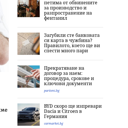
петима от обвинените
за производство и
разпространение на
фентанил
Загубили сте банковата
си карта в чужбина?
Правилото, което ще ви
спести много пари
Прекратяване на
договор за наем:
процедура, срокове и
ключови документи
pariteni.bg
о
BYD скоро ще изпревари
сме
Dacia и Citroеn в
Германия
carmarket.bg