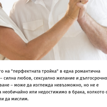
то на "перфектната тройка" в една романтична
 – силна любов, сексуално желание и дългосрочн
ване – може да изглежда невъзможно, но не е
а необичайно или недостижимо в брака, колкото 
ли да мислим.