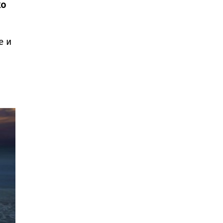
ко
е и