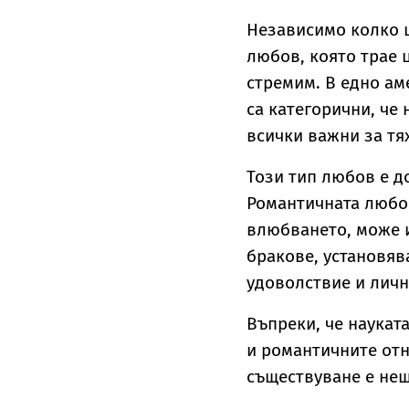
Независимо колко 
любов, която трае ц
стремим. В едно ам
са категорични, че 
всички важни за тях
Този тип любов е до
Романтичната любов
влюбването, може и
бракове, установяв
удоволствие и личн
Въпреки, че наукат
и романтичните отн
съществуване е нещ