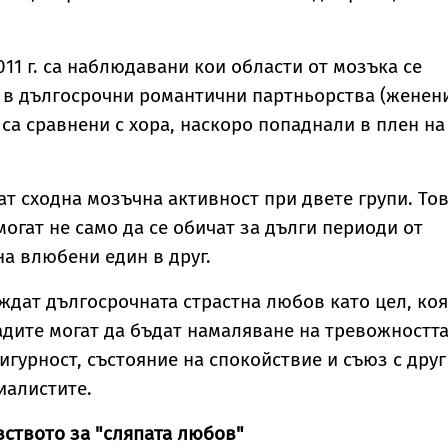
011 г. са наблюдавани кои области от мозъка се
 в дългосрочни романтични партньорства (женен
 са сравнени с хора, наскоро попаднали в плен на
ат сходна мозъчна активност при двете групи. То
могат не само да се обичат за дълги периоди от
на влюбени един в друг.
дат дългосрочната страстна любов като цел, ко
адите могат да бъдат намаляване на тревожността
сигурност, състояние на спокойствие и съюз с друг
иалистите.
ството за "сляпата любов"