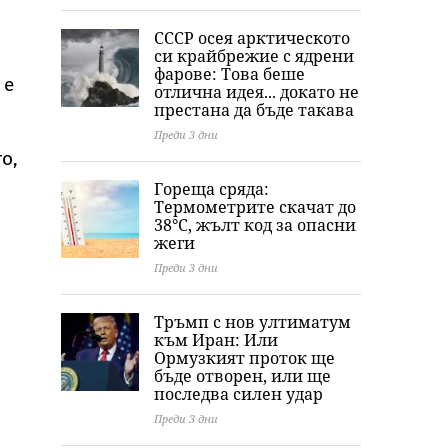
СССР осея арктическото
си крайбрежие с ядрени
фарове: Това беше
 е
отлична идея... докато не
престана да бъде такава
Преди 3 дни
о,
Гореща сряда:
Термометрите скачат до
38°C, жълт код за опасни
жеги
Преди 3 дни
Тръмп с нов ултиматум
към Иран: Или
Ормузкият проток ще
бъде отворен, или ще
последва силен удар
Преди 3 дни