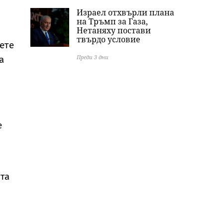
Израел отхвърли плана
на Тръмп за Газа,
Нетаняху постави
твърдо условие
ете
Преди 3 дни
а
е
вта