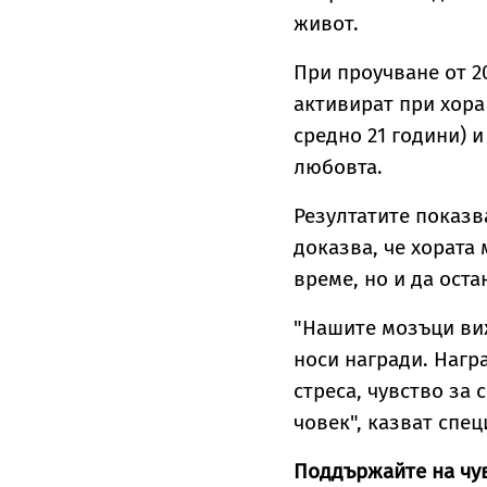
живот.
При проучване от 2
активират при хора
средно 21 години) и
любовта.
Резултатите показв
доказва, че хората 
време, но и да оста
"Нашите мозъци виж
носи награди. Нагр
стреса, чувство за 
човек", казват спец
Поддържайте на чув