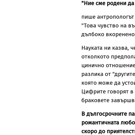
"Ние сме родени да
пише антропологът 
"Това чувство на в
дълбоко вкоренено 
Науката ни казва, 
отколкото предпола
цинично отношение
разлика от "другит
която може да усто
Цифрите говорят в 
браковете завършва
В дългосрочните па
романтичната любо
скоро до приятелст