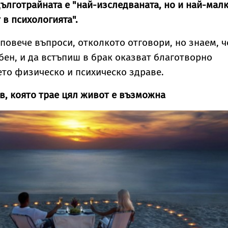
ълготрайната е "най-изследваната, но и най-мал
 в психологията".
повече въпроси, отколкото отговори, но знаем, ч
юбен, и да встъпиш в брак оказват благотворно
то физическо и психическо здраве.
, която трае цял живот е възможна