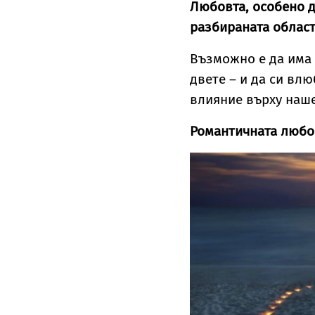
Любовта, особено д
разбираната област
Възможно е да има 
двете – и да си вл
влияние върху наше
Романтичната любов