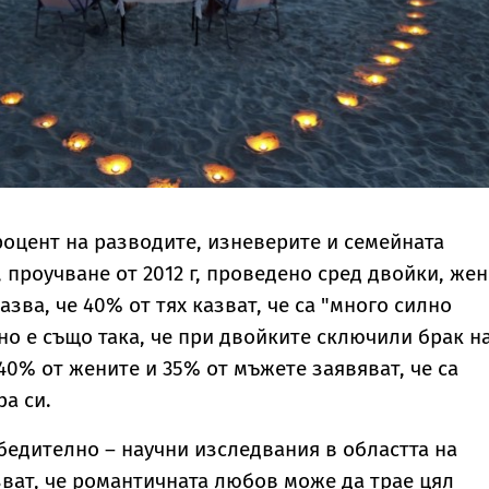
оцент на разводите, изневерите и семейната
 проучване от 2012 г, проведено сред двойки, же
азва, че 40% от тях казват, че са "много силно
но е също така, че при двойките сключили брак на
40% от жените и 35% от мъжете заявяват, че са
а си.
убедително – научни изследвания в областта на
ват, че романтичната любов може да трае цял