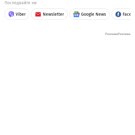
Последвайте ни
Viber
Newsletter
Google News
Faceb