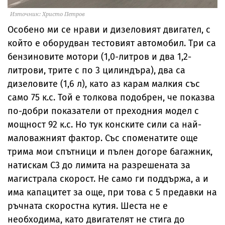
Източник: Христо Петров
Особено ми се нрави и дизеловият двигател, с
който е оборудван тестовият автомобил. Три са
бензиновите мотори (1,0-литров и два 1,2-
литрови, трите с по 3 цилиндъра), два са
дизеловите (1,6 л), като аз карам малкия със
само 75 к.с. Той е толкова подобрен, че показва
по-добри показатели от преходния модел с
мощност 92 к.с. Но тук конските сили са най-
маловажният фактор. Със споменатите още
трима мои спътници и пълен догоре багажник,
натискам С3 до лимита на разрешената за
магистрала скорост. Не само ги поддържа, а и
има капацитет за още, при това с 5 предавки на
ръчната скоростна кутия. Шеста не е
необходима, като двигателят не стига до