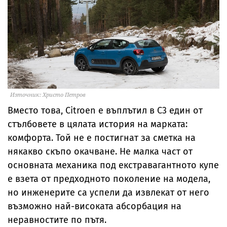
Източник: Христо Петров
Вместо това, Citroen е въплътил в С3 един от
стълбовете в цялата история на марката:
комфорта. Той не е постигнат за сметка на
някакво скъпо окачване. Не малка част от
основната механика под екстравагантното купе
е взета от предходното поколение на модела,
но инженерите са успели да извлекат от него
възможно най-високата абсорбация на
неравностите по пътя.