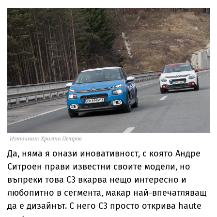
Източник: Христо Петров
Да, няма я онази иновативност, с която Андре
Ситроен прави известни своите модели, но
въпреки това С3 вкарва нещо интересно и
любопитно в сегмента, макар най-впечатляващ
да е дизайнът. С него С3 просто открива haute