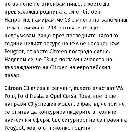
но аз поне не откривам нищо, с което да
превъзхожда роднината си от Citroen.
Напротив, намирам, че С3 е много по-запомнящ
се като визия от 208, затова все още
недоумявам, защо през последните няколко
години целият ресурс на PSA бе насочен към
Peugeot, от което Citroen пострада силно.
Надявам се, че С3 ще постави началото на
възраждането на Citroen на европейския
пазар.
Citroen C3 влиза в сегмент, където властват VW
Polo, Ford Fiesta и Opel Corsa. Това, което ще
направи С3 успешен модел, е фактът, че той не
се опитва да конкурира лидерите в техните
най-силни сфери. Със сигурност не се прави на
Peugeot, които от няколко години