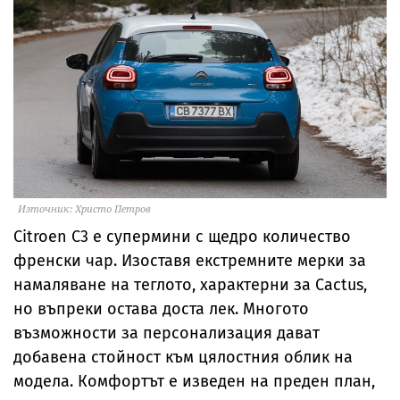
Източник: Христо Петров
Citroen C3 е супермини с щедро количество
френски чар. Изоставя екстремните мерки за
намаляване на теглото, характерни за Cactus,
но въпреки остава доста лек. Многото
възможности за персонализация дават
добавена стойност към цялостния облик на
модела. Комфортът е изведен на преден план,