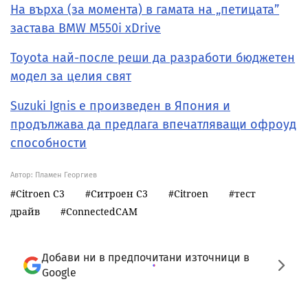
На върха (за момента) в гамата на „петицата”
застава BMW M550i xDrive
Toyota най-после реши да разработи бюджетен
модел за целия свят
Suzuki Ignis е произведен в Япония и
продължава да предлага впечатляващи офроуд
способности
Автор: Пламен Георгиев
Citroen C3
Ситроен С3
Citroen
тест
драйв
ConnectedCAM
Добави ни в предпочитани източници в
Google