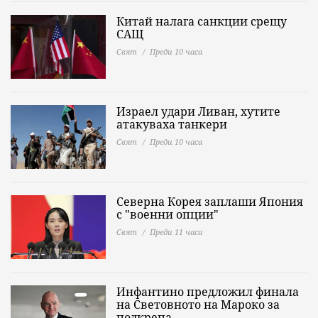
Китай налага санкции срещу
САЩ
Свят
Преди 10 часа
Израел удари Ливан, хутите
атакуваха танкери
Свят
Преди 10 часа
Северна Корея заплаши Япония
с "военни опции"
Свят
Преди 11 часа
Инфантино предложил финала
на Световното на Мароко за
подкрепа