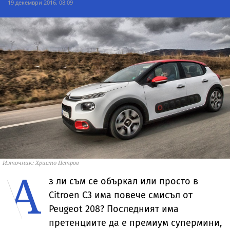
19 декември 2016, 08:09
Източник: Христо Петров
А
з ли съм се объркал или просто в
Citroen C3 има повече смисъл от
Peugeot 208? Последният има
претенциите да е премиум супермини,