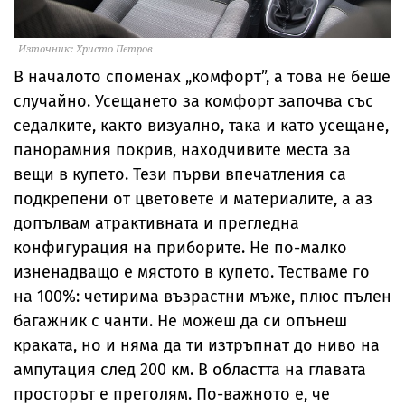
Източник: Христо Петров
В началото споменах „комфорт”, а това не беше
случайно. Усещането за комфорт започва със
седалките, както визуално, така и като усещане,
панорамния покрив, находчивите места за
вещи в купето. Тези първи впечатления са
подкрепени от цветовете и материалите, а аз
допълвам атрактивната и прегледна
конфигурация на приборите. Не по-малко
изненадващо е мястото в купето. Тестваме го
на 100%: четирима възрастни мъже, плюс пълен
багажник с чанти. Не можеш да си опънеш
краката, но и няма да ти изтръпнат до ниво на
ампутация след 200 км. В областта на главата
просторът е преголям. По-важното е, че