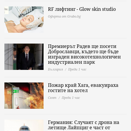
RF лифтинг - Glow skin studio
Оферта от Grabo.bg
Премиерът Радев ще посети
Доброславци, където ще бъде
изграден високотехнологичен
индустриален парк
България
Преди 1 час
Пожар край Хага, евакуираха
гостите на хотел
Свят
Преди 1 час
Германия: Случаят с дрона на
летище Лайпциг е част от