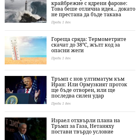
крайбрежие с ядрени фарове:
Това беше отлична идея... докато
не престана да бъде такава
Преди 1 ден
Гореща сряда: Термометрите
скачат до 38°C, жълт код за
опасни жеги
Преди 1 ден
Тръмп с нов ултиматум към
Иран: Или Ормузкият проток
ще бъде отворен, или ще
последва силен удар
Преди 1 ден
Израел отхвърли плана на
Тръмп за Газа, Нетаняху
постави твърдо условие