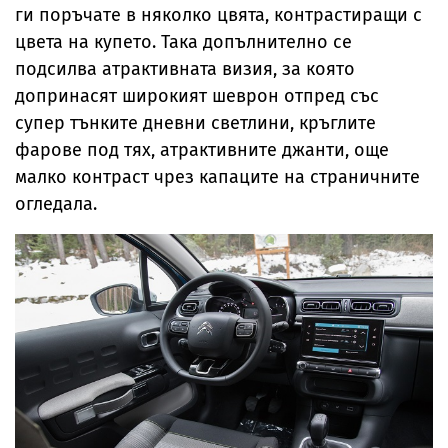
ги поръчате в няколко цвята, контрастиращи с
цвета на купето. Така допълнително се
подсилва атрактивната визия, за която
допринасят широкият шеврон отпред със
супер тънките дневни светлини, кръглите
фарове под тях, атрактивните джанти, още
малко контраст чрез капаците на страничните
огледала.