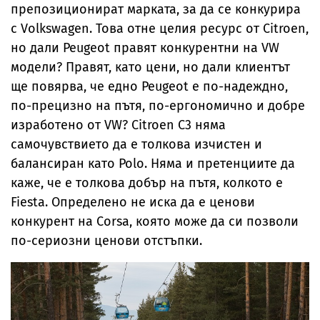
препозиционират марката, за да се конкурира
с Volkswagen. Това отне целия ресурс от Citroen,
но дали Peugeot правят конкурентни на VW
модели? Правят, като цени, но дали клиентът
ще повярва, че едно Peugeot е по-надеждно,
по-прецизно на пътя, по-ергономично и добре
изработено от VW? Citroen C3 няма
самочувствието да е толкова изчистен и
балансиран като Polo. Няма и претенциите да
каже, че е толкова добър на пътя, колкото е
Fiesta. Определено не иска да е ценови
конкурент на Corsa, която може да си позволи
по-сериозни ценови отстъпки.