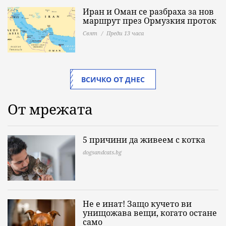
Иран и Оман се разбраха за нов
маршрут през Ормузкия проток
Свят
Преди 13 часа
ВСИЧКО ОТ ДНЕС
От мрежата
5 причини да живеем с котка
dogsandcats.bg
Не е инат! Защо кучето ви
унищожава вещи, когато остане
само