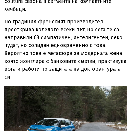
couture сезона в сегмента на компактните
хечбеци.
По традиция френският производител
преоткрива колелото всеки път, но сега те са
направили С3 симпатичен, интелигентен, леко
чудат, но солиден едновременно с това.
Вероятно това е метафора за модерната жена,
която жонглира с банковите сметки, практикува
йога и работи по защитата на докторантурата
си.