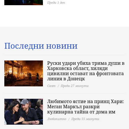
Преди 1 ден
Последни новини
Руски удари убиха трима души в
Харковска област, хиляди
цивилни остават на фронтовата
линия в Донецк
Свят
Преди 27 минути
Любимото ястие на принц Хари:
Меган Маркъл разкри
кулинарна тайна от дома им
Любопитно
Преди 55 минути