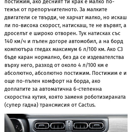
постижим, ако десният ти крак е малко по-
тежък от препоръчителното. За малките
двигатели се твърди, че харчат малко, но искаш
ли по-висока скорост, натискаш, те не вървят, а
дроселът е широко отворен. Тук натисках със
140 км/ч и пълен догоре автомобил, а на борд
компютъра гледах максимум 6 л/100 км. Ако С3
бъде каран нормално, без да се издевателства
върху него, разход от около 4 л/100 км е
абсолютно, абсолютно постижим. Постижим е и
още по-пълен комфорт на борда, ако
доплатите за автоматична 6-степенна
скоростна кутия, която заменя роботизираната
(супер гадна) трансмисия от Cactus.