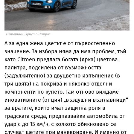
Източник: Христо Петров
А за една жена цветът е от първостепенно
значение. За избора няма да има проблем, тъй
като Citroen предлага богата (ярка) цветова
палитра, подсилена от възможността
(задължително) за двуцветно изпълнение (в
три цвята) на покрива и няколко отделни
компоненти по купето. Там отново виждаме
иновативните (опция) „въздушни възглавници“
за вратите, които имат защитна роля в
градската среда, предпазвайки автомобила от
удар с до 15 км/ч, с колкото обикновено се
случват щетите при маневриране. И именно от