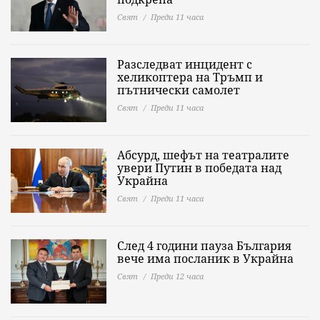
Свят
Преди 11 часа
Разследват инцидент с
хеликоптера на Тръмп и
пътнически самолет
Свят
Преди 11 часа
Абсурд, шефът на театралите
увери Путин в победата над
Украйна
Свят
Преди 11 часа
След 4 години пауза България
вече има посланик в Украйна
Свят
Преди 12 часа