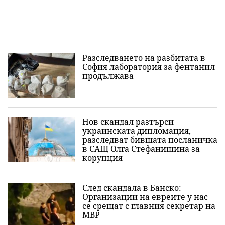
Разследването на разбитата в
София лаборатория за фентанил
продължава
Нов скандал разтърси
украинската дипломация,
разследват бившата посланичка
в САЩ Олга Стефанишина за
корупция
След скандала в Банско:
Организации на евреите у нас
се срещат с главния секретар на
МВР