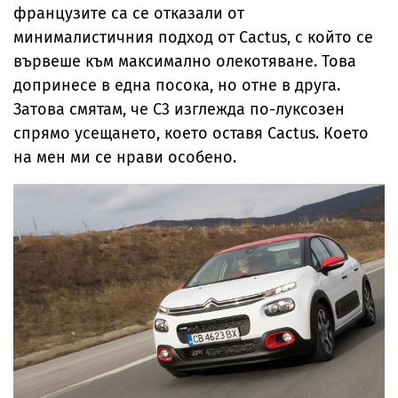
французите са се отказали от
минималистичния подход от Cactus, с който се
вървеше към максимално олекотяване. Това
допринесе в една посока, но отне в друга.
Затова смятам, че С3 изглежда по-луксозен
спрямо усещането, което оставя Cactus. Което
на мен ми се нрави особено.