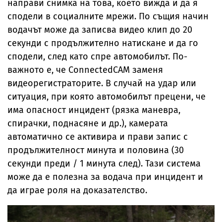
направи снимка на това, което вижда и да я
сподели в социалните мрежи. По същия начин
водачът може да записва видео клип до 20
секунди с продължително натискане и да го
сподели, след като спре автомобилът. По-
важното е, че ConnectedCAM заменя
видеорегистраторите. В случай на удар или
ситуация, при която автомобилът прецени, че
има опасност инцидент (рязка маневра,
спирачки, поднасяне и др.), камерата
автоматично се активира и прави запис с
продължителност минута и половина (30
секунди преди / 1 минута след). Тази система
може да е полезна за водача при инцидент и
да играе роля на доказателство.