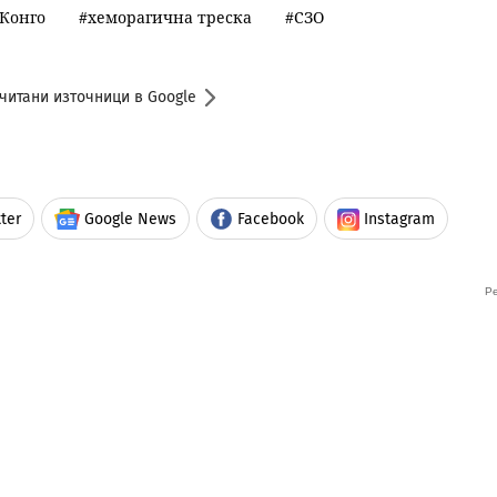
Конго
хеморагична треска
СЗО
читани източници в Google
ter
Google News
Facebook
Instagram