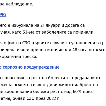
 за наблюдение.
РК?
го е избухнала на 21 януари и досега са
учая, като 53-ма от заболелите са починали.
 офис на СЗО първите случаи са установени в гр
три деца изяли прилеп и починали 48 часа по-късн
морагична треска.
ъс сериозно предупреждение
т опасения за ръст на болестите, предавани от
 места, където се ядат диви животни. Броят на
и заболявания бележи ръст с над 60% през
тие, обяви СЗО през 2022 г.