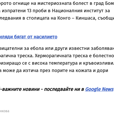
орото огнище на мистериозната болест в град Бо
а изпратени 13 проби в Националния институт за
едвания в столицата на Конго – Киншаса, съобщ
Хиляди бягат от насилието
рицателни за ебола или други известни заболява
гична треска. Херморагичната треска е болестно
ризиращо се с висока температура и кръвоизливи.
а може да изтича през порите на кожата и дори
.
-важните новини - последвайте ни в
Google News
инкова