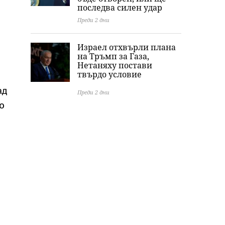
последва силен удар
Преди 2 дни
Израел отхвърли плана
на Тръмп за Газа,
Нетаняху постави
твърдо условие
ад
Преди 2 дни
о