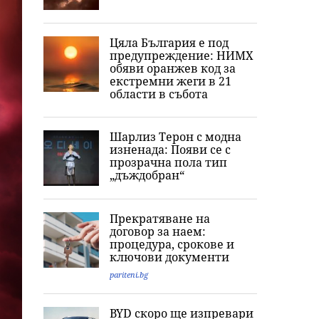
Цяла България е под
предупреждение: НИМХ
обяви оранжев код за
екстремни жеги в 21
области в събота
Шарлиз Терон с модна
изненада: Появи се с
прозрачна пола тип
„дъждобран“
Прекратяване на
договор за наем:
процедура, срокове и
ключови документи
pariteni.bg
BYD скоро ще изпревари