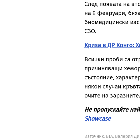
След появата на вт
на 9 февруари, бях
биомедицински изсл
СЗО.
Криза в ДР Конго: 
Всички проби са от
причиняващи хемора
състояние, характе
някои случаи кръвт
очите на заразните
Не пропускайте най
Showcase
Източник:
БТА, Валерия Д