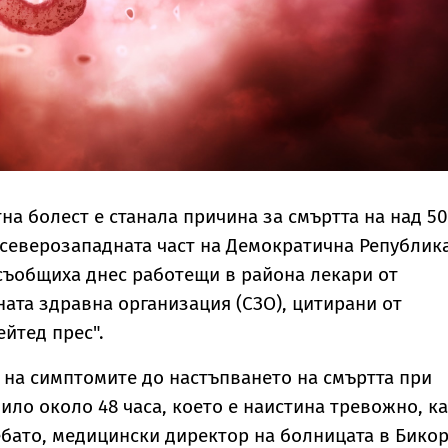
на болест е станала причина за смъртта на над 50
 северозападната част на Демократична Републик
съобщиха днес работещи в района лекари от
ата здравна организация (СЗО), цитирани от
йтед прес".
 на симптомите до настъпването на смъртта при
ило около 48 часа, което е наистина тревожно, к
бато, медицински директор на болницата в Бикор