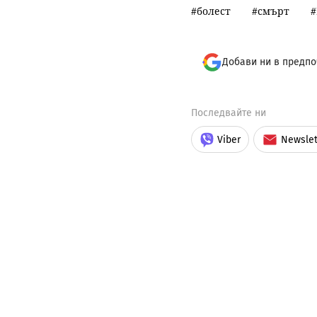
болест
смърт
Добави ни в предпо
Последвайте ни
Viber
Newslet