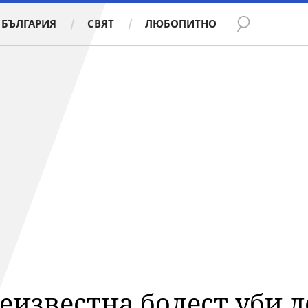
БЪЛГАРИЯ
СВЯТ
ЛЮБОПИТНО
еизвестна болест уби д