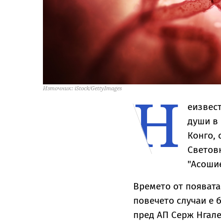
Н
Източник: iStock/GettyImages
еизвест
души в
Конго, 
Световн
"Асошие
Времето от появата
повечето случаи е б
пред АП Серж Нгале