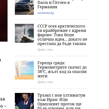
Dacia и Citroеn в
Германия
carmarket.bg
СССР осея арктическото
си крайбрежие с ядрени
фарове: Това беше
отлична идея... докато не
престана да бъде такава
Преди 2 дни
а
Гореща сряда:
Термометрите скачат до
38°C, жълт код за опасни
жеги
Преди 2 дни
Тръмп с нов ултиматум
аза
към Иран: Или
Ормузкият проток ще
о –
бъде отворен, или ще