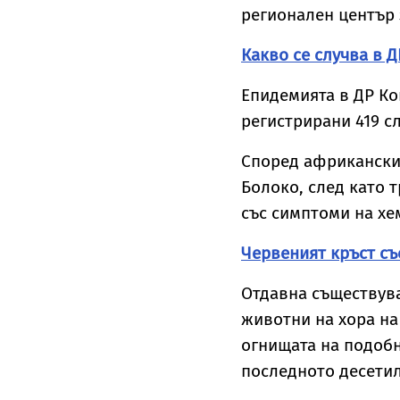
регионален център
Какво се случва в Д
Епидемията в ДР Кон
регистрирани 419 сл
Според африканския
Болоко, след като 
със симптоми на хе
Червеният кръст с
Отдавна съществува
животни на хора на
огнищата на подобн
последното десетиле