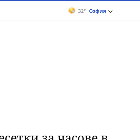
32°
София
есетки за часове в