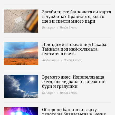
Загубили сте банковата си карта
в чужбина? Правилото, което
ще ви спести много пари
България
Преди 3 часа
Невидимият океан под Сахара:
Тайната под най-голямата
пустиня в света
Любопитно
Преди 4 часа
Времето днес: Изпепеляваща
жега, последвана от внезапни
бури и градушки
България
Преди 4 часа
Обгорели банкноти върху
тялото на бизнесмена в Банкя