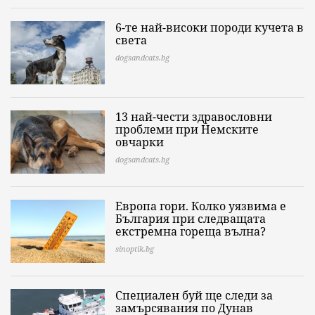
6-те най-високи породи кучета в
света
dogsandcats.bg
13 най-чести здравословни
проблеми при Немските
овчарки
dogsandcats.bg
Европа гори. Колко уязвима е
България при следващата
екстремна гореща вълна?
sinoptik.bg
Специален буй ще следи за
замърсявания по Дунав