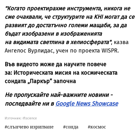
"Когато проектирахме инструмента, никога не
сме очаквали, че структурите на KHI могат да се
развият до достатъчно големи мащаби, за да
бъдат изобразени в изображенията
на видимата светлина в хелиосферата"
, казва
Ангелос Вурлидас, учен по проекта WISPR.
Във видеото може да научите повече
за: Историческата мисия на космическата
сондата „Паркър” започна
Не пропускайте най-важните новини -
последвайте ни в
Google News Showcase
Източник:
iflscience
слънчево изригване
сонда
космос