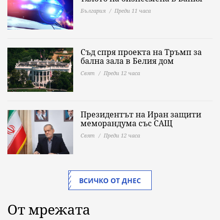
България
Преди 11 часа
Съд спря проекта на Тръмп за
бална зала в Белия дом
Свят
Преди 12 часа
Президентът на Иран защити
меморандума със САЩ
Свят
Преди 12 часа
ВСИЧКО ОТ ДНЕС
От мрежата