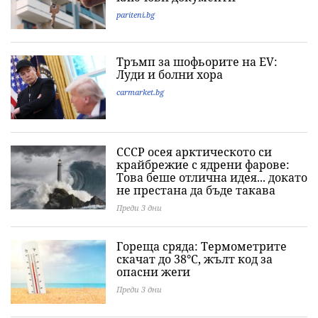
pariteni.bg
Тръмп за шофьорите на EV:
Луди и болни хора
carmarket.bg
СССР осея арктическото си
крайбрежие с ядрени фарове:
Това беше отлична идея... докато
не престана да бъде такава
Преди 3 дни
Гореща сряда: Термометрите
скачат до 38°C, жълт код за
опасни жеги
Преди 3 дни