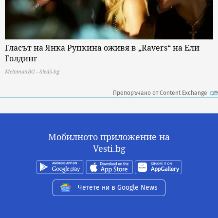
Гласът на Янка Рупкина оживя в „Ravers“ на Ели
Голдинг
MelomanBG - Sled5.bg
Препоръчано от Content Exchange
Мобилното приложение на
Vesti.bg
Четете ни в Google News