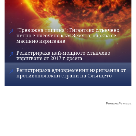
"Тревожна тишина": Гигантско слънчево
петно е насочено към Земята, очаква се
масивно изригване
Регистрираха най-мощното слънчево
изригване от 2017 г. досега
Регистрираха едновременни изригвания от
противоположни страни на Слънцето