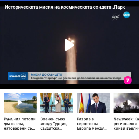
Румъния потопи
Военен съюз
Разрив в
Newsweek: Ка
два шлепа,
между Турция,
сърцето на
регионални
натоварени със
Саудитска
Европа между
кризи въвли
скали, в Дунав
Арабия и
Испания и
света в Трета
Пакистан
Италия
световна во