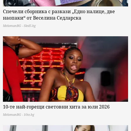
Спечели сборника с разкази „Едно налице, две
наопаки“ от Веселина Седларска
MelomanBG - Sled5.bg
10-те най-горещи световни хита за юли 2026
MelomanBG - 10te.bg