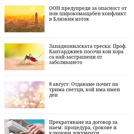
ООН предупреди за опасност от
нов широкомащабен конфликт
в Близкия изток
Западнонилската треска: Проф.
Кантарджиев посочи кои хора
са най-застрашени от
заболяването
8 август: Отдаваме почит на
трима светци, кой има имен
ден
Прекратяване на договор за
наем: процедура, срокове и
ключови документи