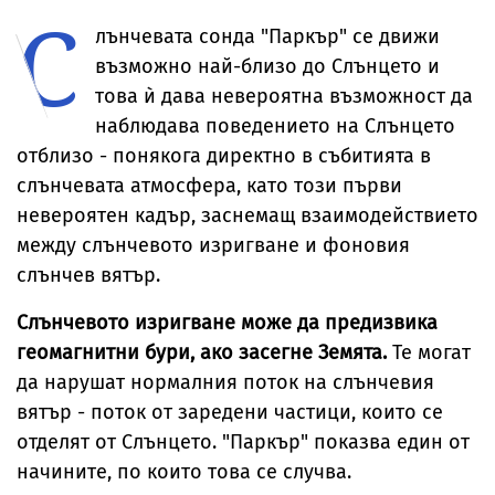
С
лънчевата сонда "Паркър" се движи
възможно най-близо до Слънцето и
това ѝ дава невероятна възможност да
наблюдава поведението на Слънцето
отблизо - понякога директно в събитията в
слънчевата атмосфера, като този първи
невероятен кадър, заснемащ взаимодействието
между слънчевото изригване и фоновия
слънчев вятър.
Слънчевото изригване може да предизвика
геомагнитни бури, ако засегне Земята.
Те могат
да нарушат нормалния поток на слънчевия
вятър - поток от заредени частици, които се
отделят от Слънцето. "Паркър" показва един от
начините, по които това се случва.