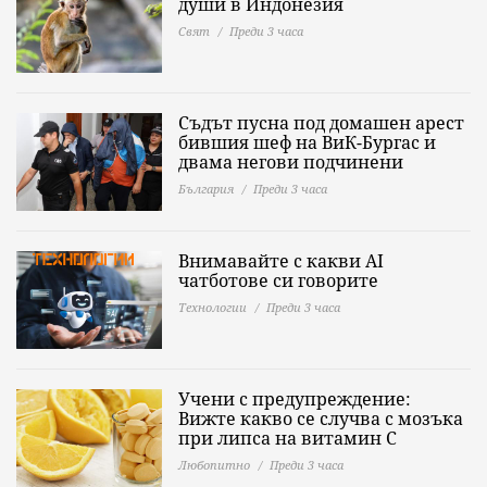
души в Индонезия
Свят
Преди 3 часа
Съдът пусна под домашен арест
бившия шеф на ВиК-Бургас и
двама негови подчинени
България
Преди 3 часа
Внимавайте с какви AI
чатботове си говорите
Технологии
Преди 3 часа
Учени с предупреждение:
Вижте какво се случва с мозъка
при липса на витамин C
Любопитно
Преди 3 часа