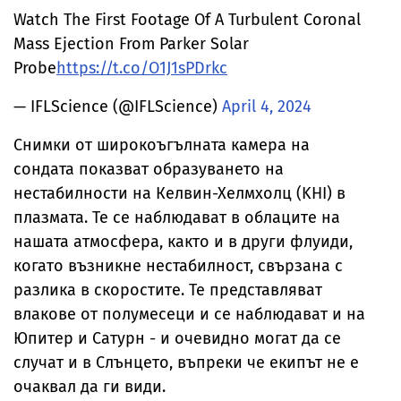
Watch The First Footage Of A Turbulent Coronal
Mass Ejection From Parker Solar
Probe
https://t.co/O1J1sPDrkc
— IFLScience (@IFLScience)
April 4, 2024
Снимки от широкоъгълната камера на
сондата показват образуването на
нестабилности на Келвин-Хелмхолц (KHI) в
плазмата. Те се наблюдават в облаците на
нашата атмосфера, както и в други флуиди,
когато възникне нестабилност, свързана с
разлика в скоростите. Те представляват
влакове от полумесеци и се наблюдават и на
Юпитер и Сатурн - и очевидно могат да се
случат и в Слънцето, въпреки че екипът не е
очаквал да ги види.