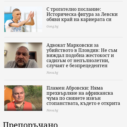
С трогателно послание:
Историческа фигура за Левски
обяви край на кариерата си
Gong.bg
Адвокат Марковски за
убийството в Пловдив: Не съм
виждал подобна жестокост и
садизъм от непълнолетни,
случаят е безпрецедентен
Nova.bg
Пламен Абровски: Няма
прехвърляне на африканска
чума по свинете извън
стопанствата, където е открита
Nova.bg
Препоръчано