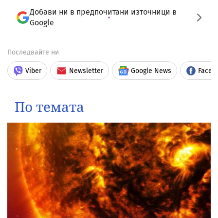
Добави ни в предпочитани източници в
Google
Последвайте ни
Viber
Newsletter
Google News
Faceb
По темата