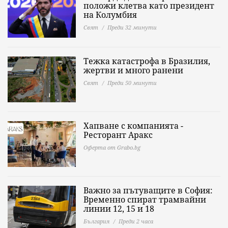
положи клетва като президент
на Колумбия
Свят
Преди 32 минути
Тежка катастрофа в Бразилия,
жертви и много ранени
Свят
Преди 50 минути
Хапване с компанията -
Ресторант Аракс
Оферта от Grabo.bg
Важно за пътуващите в София:
Временно спират трамвайни
линии 12, 15 и 18
България
Преди 2 часа