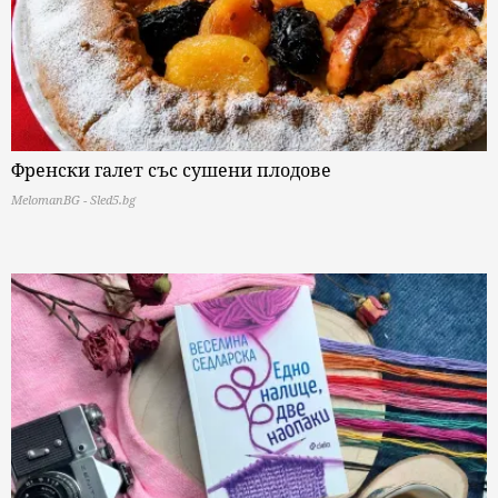
Френски галет със сушени плодове
MelomanBG - Sled5.bg