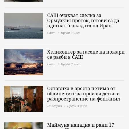
САЩ очакват сделка за
Ормузкия проток, готови са да
вдигнат блокадата на Иран
Свят
Преди 3 часа
Хеликоптер за гасене на пожари
се разби в САЩ
Свят
Преди 3 часа
Оставиха в ареста петима от
обвинените за производство и
разпространение на фентанил
България
Преди 3 часа
Маймуна нападна и рани 17