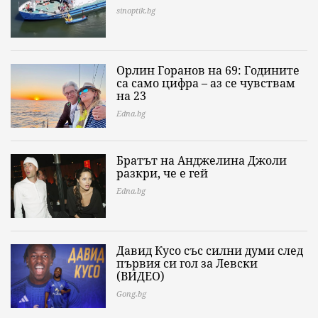
sinoptik.bg
Орлин Горанов на 69: Годините
са само цифра – аз се чувствам
на 23
Edna.bg
Братът на Анджелина Джоли
разкри, че е гей
Edna.bg
Давид Кусо със силни думи след
първия си гол за Левски
(ВИДЕО)
Gong.bg