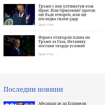
Тръмп с нов ултиматум към
Иран: Или Ормузкият проток
ще бъде отворен, или ще
последва силен удар
Преди 3 дни
Израел отхвърли плана на
Тръмп за Газа, Нетаняху
постави твърдо условие
Преди 3 дни
Последни новини
Абелардо де ла Есприеля