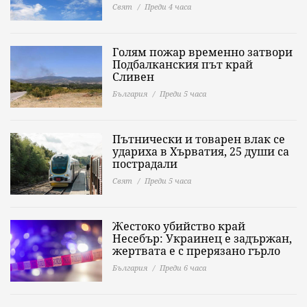
Свят
Преди 4 часа
Голям пожар временно затвори
Подбалканския път край
Сливен
България
Преди 5 часа
Пътнически и товарен влак се
удариха в Хърватия, 25 души са
пострадали
Свят
Преди 5 часа
Жестоко убийство край
Несебър: Украинец е задържан,
жертвата е с прерязано гърло
България
Преди 6 часа