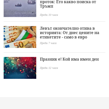
проток: Ето какво поиска от
Тръмп
Преди 10 часа
Левът окончателно отива в
историята: Oт днес цените на
етикетите - само в евро
Преди 7 часа
Празник е! Кой има имен ден
Преди 12 часа