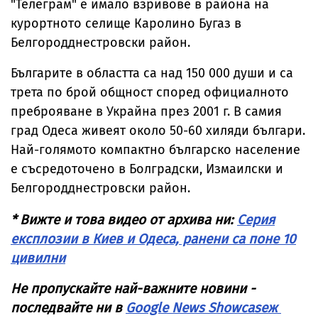
"Телеграм" е имало взривове в района на
курортното селище Каролино Бугаз в
Белгородднестровски район.
Българите в областта са над 150 000 души и са
трета по брой общност според официалното
преброяване в Украйна през 2001 г. В самия
град Одеса живеят около 50-60 хиляди българи.
Най-голямото компактно българско население
е съсредоточено в Болградски, Измаилски и
Белгородднестровски район.
* Вижте и това видео от архива ни:
Серия
експлозии в Киев и Одеса, ранени са поне 10
цивилни
Не пропускайте най-важните новини -
последвайте ни в
Google News Showcaseж