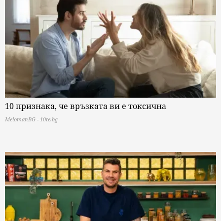
10 признака, че връзката ви е токсична
MelomanBG - 10te.bg