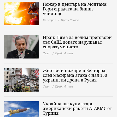
Пожар в центъра на Монтана:
Гори сградата на бивше
училище
България
Преди 3 часа
Иран: Няма да водим преговори
със САЩ, докато нарушават
споразумението
Свят
Преди 4 часа
Жертви и пожари в Белгород
след масирана атака с над 150
украински дрона в Русия
Свят
Преди 4 часа
Украйна ще купи стари
американски ракети АТАКМС от
Турция