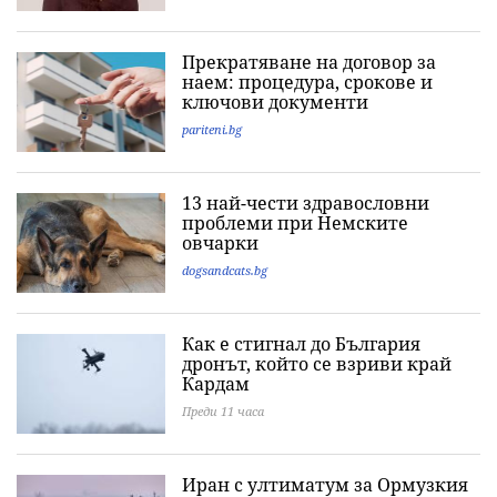
Прекратяване на договор за
наем: процедура, срокове и
ключови документи
pariteni.bg
13 най-чести здравословни
проблеми при Немските
овчарки
dogsandcats.bg
Как е стигнал до България
дронът, който се взриви край
Кардам
Преди 11 часа
Иран с ултиматум за Ормузкия