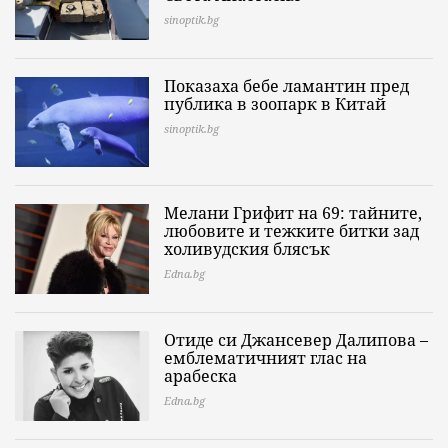
sinoptik.bg
Показаха бебе ламантин пред
публика в зоопарк в Китай
sinoptik.bg
Мелани Грифит на 69: тайните,
любовите и тежките битки зад
холивудския блясък
Edna.bg
Отиде си Джансевер Далипова –
емблематичният глас на
арабеска
Edna.bg