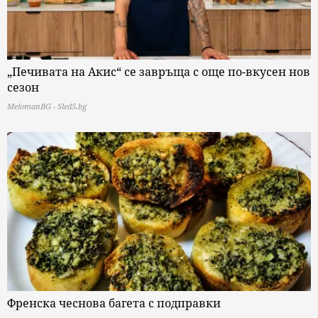
„Печивата на Акис“ се завръща с още по-вкусен нов
сезон
MelomanBG - Sled5.bg
Френска чеснова багета с подправки