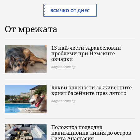
ВСИЧКО ОТ ДНЕС
От мрежата
13 най-чести здравословни
проблеми при Немските
овчарки
dogsandcats.bg
Какви опасности за животните
крият басейните през лятото
dogsandcats.bg
Положиха подводна
навигационна линия до остров
Света Анастасия