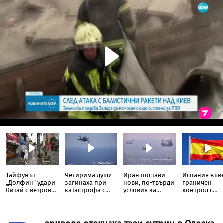
Тайфунът
Четирима души
Иран постави
Испания във
„Долфин“ удари
загинаха при
нови, по-твърди
граничен
Китай с ветрове
катастрофа с
условия за
контрол с
от 151 км/ч, над 1
хеликоптер край
отварянето на
Италия
милион души са
Рио де Жанейро
Ормузкия
евакуирани
проток