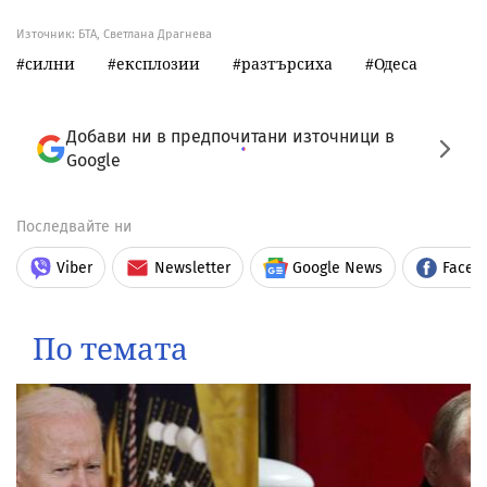
Източник:
БТА, Светлана Драгнева
силни
експлозии
разтърсиха
Одеса
Добави ни в предпочитани източници в
Google
Последвайте ни
Viber
Newsletter
Google News
Faceb
По темата