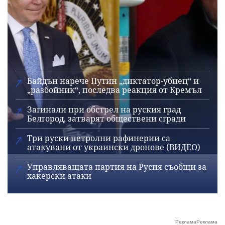
Байдън нарече Путин „диктатор-убиец“ и
„разбойник“, последва реакция от Кремъл
Загинали при обстрел на руския град
Белгород, затварят обществени сгради
Три руски петролни рафинерии са
атакувани от украински дронове (ВИДЕО)
Управляващата партия на Русия съобщи за
хакерски атаки