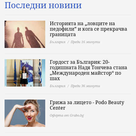
Последни новини
Историята на „ловците на
педофили” и кога се прекрачва
границата
България
Преди 16 минути
Гордост за България: 20-
годишната Надя Тончева стана
„Международен майстор“ по
шах
България
Преди 36 минути
Грижа за лицето - Podo Beauty
Center
Оферта от Grabo.bg