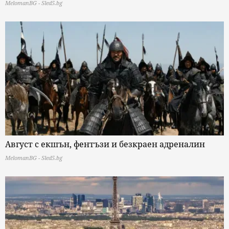
MelomanBG - Sled5.bg
Август с екшън, фентъзи и безкраен адреналин
MelomanBG - Sled5.bg