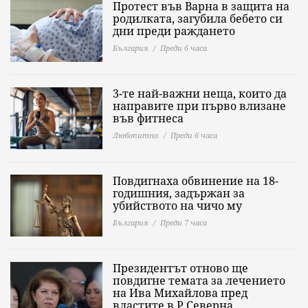
Протест във Варна в защита на
родилката, загубила бебето си
дни преди раждането
България
Преди 6 часа
3-те най-важни неща, които да
направите при първо влизане
във фитнеса
Любопитно
Преди 6 часа
Повдигнаха обвинение на 18-
годишния, задържан за
убийството на чичо му
България
Преди 7 часа
Президентът отново ще
повдигне темата за лечението
на Ива Михайлова пред
властите в Р Северна