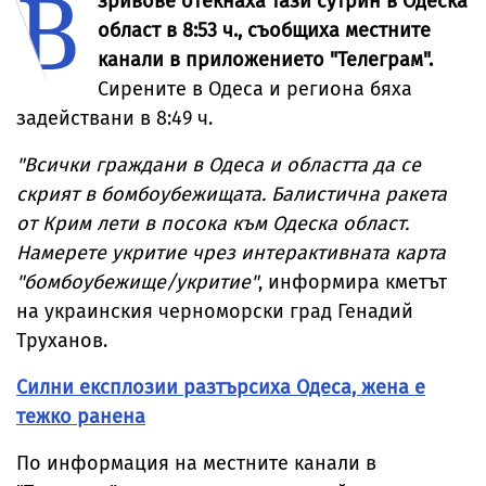
В
зривове отекнаха тази сутрин в Одеска
област в 8:53 ч., съобщиха местните
канали в приложението "Телеграм".
Сирените в Одеса и региона бяха
задействани в 8:49 ч.
"Всички граждани в Одеса и областта да се
скрият в бомбоубежищата. Балистична ракета
от Крим лети в посока към Одеска област.
Намерете укритие чрез интерактивната карта
"бомбоубежище/укритие"
, информира кметът
на украинския черноморски град Генадий
Труханов.
Силни експлозии разтърсиха Одеса, жена е
тежко ранена
По информация на местните канали в