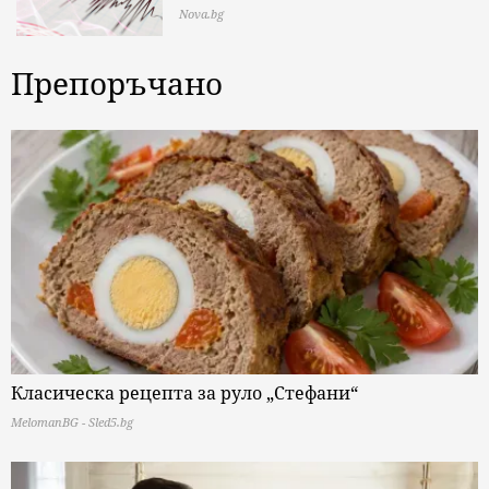
Nova.bg
Препоръчано
Класическа рецепта за руло „Стефани“
MelomanBG - Sled5.bg