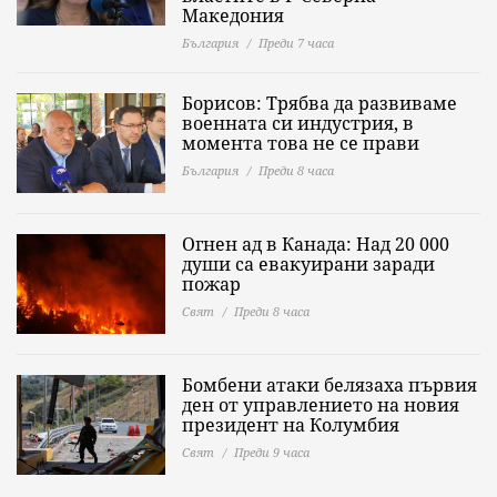
Македония
България
Преди 7 часа
Борисов: Трябва да развиваме
военната си индустрия, в
момента това не се прави
България
Преди 8 часа
Огнен ад в Канада: Над 20 000
души са евакуирани заради
пожар
Свят
Преди 8 часа
Бомбени атаки белязаха първия
ден от управлението на новия
президент на Колумбия
Свят
Преди 9 часа