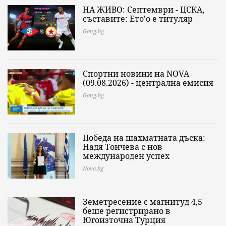
НА ЖИВО: Септември - ЦСКА,
съставите: Ето'о е титуляр
Gong.bg
Спортни новини на NOVA
(09.08.2026) - централна емисия
Gong.bg
Победа на шахматната дъска:
Надя Тончева с нов
международен успех
Nova.bg
Земетресение с магнитуд 4,5
беше регистрирано в
Югоизточна Турция