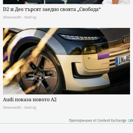
D2 и Део търсят заедно своята „Свобода“
MelomanBG - Sled5.bg
Audi показа новото A2
MelomanBG - Sled5.bg
Препоръчано от Content Exchange