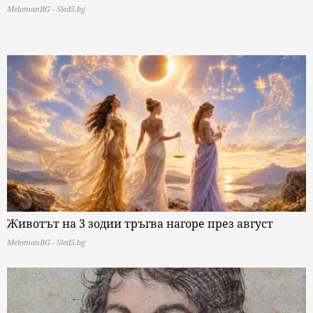
MelomanBG - Sled5.bg
Животът на 3 зодии тръгва нагоре през август
MelomanBG - Sled5.bg