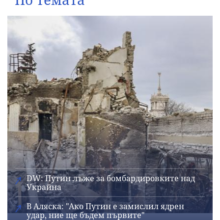
DW: Путин лъже за бомбардировките над
Украйна
В Аляска: "Ако Путин е замислил ядрен
удар, ние ще бъдем първите"