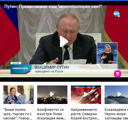
"Беше пълен
Конфликтът се
Напрежението
Ескалацията 
шок, търсих го с
изостря: Нова
расте, Северна
Черно море
часове": Говори
ескалация между
Корея изстреля
заплашва све
бащата на
хутите и
непозната
нова криза
сваленото от
Саудитска
ракета над