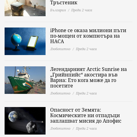
Тръстеник
България
Преди 2 часа
iPhone се оказа милиони пъти
по-мощен от компютъра на
НАСА
Любопитно
Преди 2 часа
Легендарният Arctic Sunrise на
„Грийнпийс“ акостира във
Варна: Ето кога може да го
посетите
Любопитно
Преди 2 часа
Опасност от Земята:
Космическите ни отпадъци
заплашват мисия до Апофис
Любопитно
Преди 2 часа