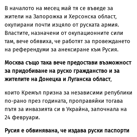
В началото на месец май тя се въведе за
жители на Запорожка и Херсонска област,
окупирани почти изцяло от руската армия.
Властите, назначени от окупационните сили
там, вече обявиха, че работят за провеждането
на референдуми за анексиране към Русия.
Москва също така вече предостави възможност
за придобиване на руско гражданство и за
жителите на Донецка и Луганска област
,
които Кремъл призна за независими републики
по-рано през годината, проправяйки тогава
пътя за инвазията си в Украйна, започнала на
24 февруари.
Русия е обвинявана, че издава руски паспорти