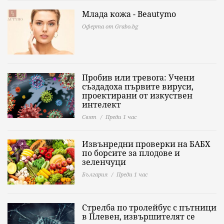
Млада кожа - Beautymo
Оферта от Grabo.bg
Пробив или тревога: Учени
създадоха първите вируси,
проектирани от изкуствен
интелект
Свят
Преди 1 час
Извънредни проверки на БАБХ
по борсите за плодове и
зеленчуци
България
Преди 1 час
Стрелба по тролейбус с пътници
в Плевен, извършителят се