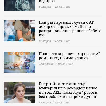
издирва
България
Преди 1 час
Нов разтърсващ случай с АГ
лекар от Варна: Семейство
разкри фатална грешка с бебето
им
България
Преди 1 час
Повечето хора вече харесват AI
романите, но има уловка
Технологии
Преди 1 час
Енергийният министър:
България има рекорден износ
на ток, АЕЦ „Козлодуй“ работи
без проблеми въпреки Дунав
България
Преди 1 час