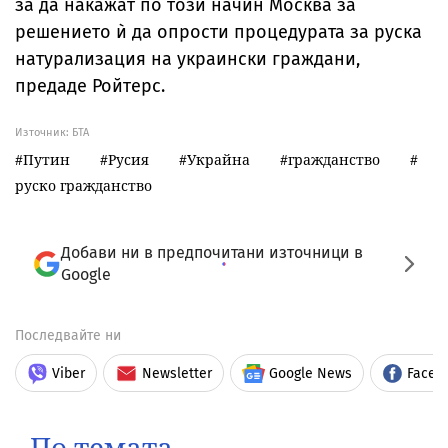
за да накажат по този начин Москва за
решението ѝ да опрости процедурата за руска
натурализация на украински граждани,
предаде Ройтерс.
Източник:
БТА
Путин
Русия
Украйна
гражданство
руско гражданство
Добави ни в предпочитани източници в
Google
Последвайте ни
Viber
Newsletter
Google News
Faceb
По темата