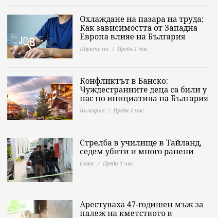
Охлаждане на пазара на труда:
Как зависимостта от Западна
Европа влияе на България
Парите ни
Преди 1 час
Конфликтът в Банско:
Чуждестранните деца са били у
нас по инициатива на България
България
Преди 1 час
Стрелба в училище в Тайланд,
седем убити и много ранени
Свят
Преди 1 час
Арестуваха 47-годишен мъж за
палеж на кметството в