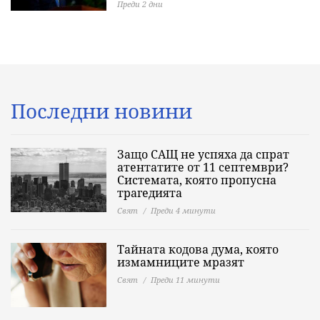
Преди 2 дни
Последни новини
Защо САЩ не успяха да спрат
атентатите от 11 септември?
Системата, която пропусна
трагедията
Свят
Преди 4 минути
Тайната кодова дума, която
измамниците мразят
Свят
Преди 11 минути