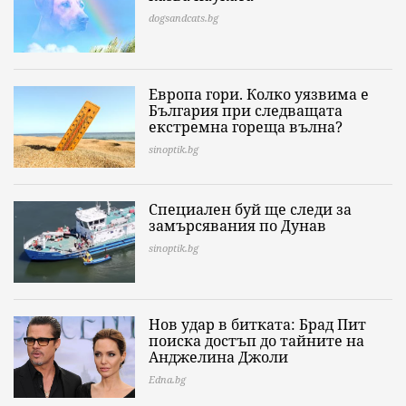
dogsandcats.bg
Европа гори. Колко уязвима е
България при следващата
екстремна гореща вълна?
sinoptik.bg
Специален буй ще следи за
замърсявания по Дунав
sinoptik.bg
Нов удар в битката: Брад Пит
поиска достъп до тайните на
Анджелина Джоли
Edna.bg