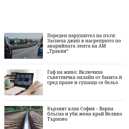
Пореден нарушител на пътя:
Заснеха джип в насрещното по
аварийната лента на АМ
„Тракия“
Гаф на живо: Включиха
съветничка онлайн от банята ѝ
сред пране и сушащо се бельо
Бързият влак София – Варна
блъсна и уби жена край Велико
Търново