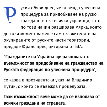
Р
автобус момче
Арабия
Японско море
със СОП
усия обяви днес, че въвежда улеснена
процедура за придобиване на руско
гражданство за всички украинци, като
по този начин разширява мярка, която
до този момент важеше само за жителите на
окупираните от руските части територии,
предаде Франс прес, цитирана от БТА.
"Гражданите на Украйна ще разполагат с
възможност за придобиване на гражданство на
Руската федерация по улеснена процедура
",
се казва в президентски указ на Владимир
Путин, с който се въвежда процедурата.
Тази възможност вече може да се използва от
всички граждани на страната
.