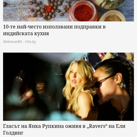
10-те най-често използвани подправки в
индийската кухня
MelomanBG - 10te.bg
Гласът на Янка Рупкина оживя в „Ravers“ на Ели
Голдинг