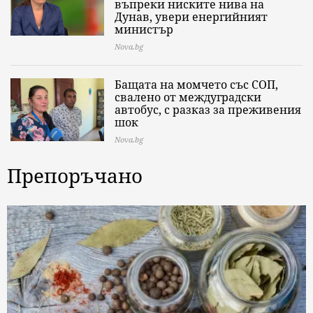
въпреки ниските нива на
Дунав, увери енергийният
министър
Nova.bg
Бащата на момчето със СОП,
свалено от междуградски
автобус, с разказ за преживения
шок
Nova.bg
Препоръчано