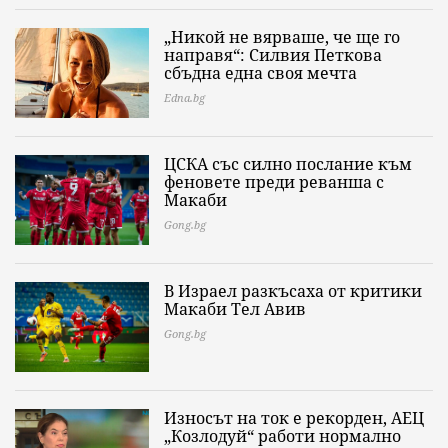
„Никой не вярваше, че ще го
направя“: Силвия Петкова
сбъдна една своя мечта
Edna.bg
ЦСКА със силно послание към
феновете преди реванша с
Макаби
Gong.bg
В Израел разкъсаха от критики
Макаби Тел Авив
Gong.bg
Износът на ток е рекорден, АЕЦ
„Козлодуй“ работи нормално