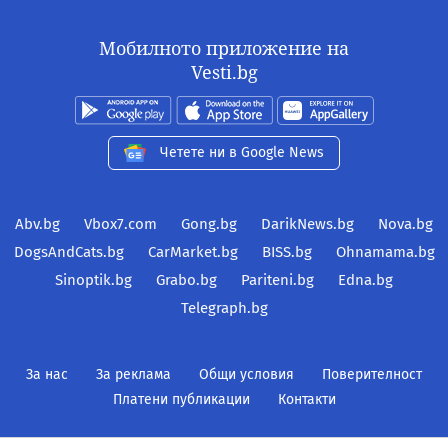
Мобилното приложение на
Vesti.bg
Четете ни в Google News
Abv.bg
Vbox7.com
Gong.bg
DarikNews.bg
Nova.bg
DogsAndCats.bg
CarMarket.bg
BISS.bg
Ohnamama.bg
Sinoptik.bg
Grabo.bg
Pariteni.bg
Edna.bg
Telegraph.bg
За нас
За реклама
Общи условия
Поверителност
Платени публикации
Контакти