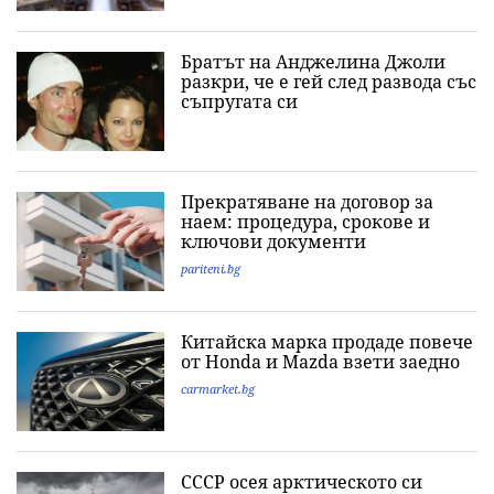
Братът на Анджелина Джоли
разкри, че е гей след развода със
съпругата си
Прекратяване на договор за
наем: процедура, срокове и
ключови документи
pariteni.bg
Китайска марка продаде повече
от Honda и Mazda взети заедно
carmarket.bg
СССР осея арктическото си