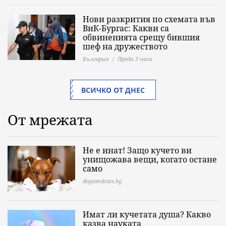
Нови разкрития по схемата във
ВиК-Бургас: Какви са
обвиненията срещу бившия
шеф на дружеството
България
Преди 3 часа
ВСИЧКО ОТ ДНЕС
От мрежата
Не е инат! Защо кучето ви
унищожава вещи, когато остане
само
dogsandcats.bg
Имат ли кучетата душа? Какво
казва науката