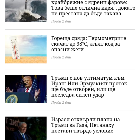
крайбрежие с ядрени фарове:
Това беше отлична идея... докато
не престана да бъде такава
Преди 2 дни
Гореща сряда: Термометрите
скачат до 38°C, жълт код за
опасни жеги
Преди 2 дни
Тръмп с нов ултиматум към
Иран: Или Ормузкият проток
ще бъде отворен, или ще
последва силен удар
Преди 2 дни
Израел отхвърли плана на
Тръмп за Газа, Нетаняху
постави твърдо условие