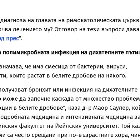
 диагноза на главата на римокатолическата църкв
чва лечението му? Отговор на тези въпроси дава
д прес
“.
а полимикробната инфекция на дихателните пъти
значава, че има смесица от бактерии, вируси,
ти, които растат в белите дробове на някого.
 получават бронхит или инфекция на дихателните
о може да започне каскада от множество проблем
ии в белите дробове“, каза д-р Маор Саулер, ко
лодробната медицина и интензивната медицина з
нския факултет на Йейлския университет. Той каз
и са често срещани при по-възрастните хора, чи