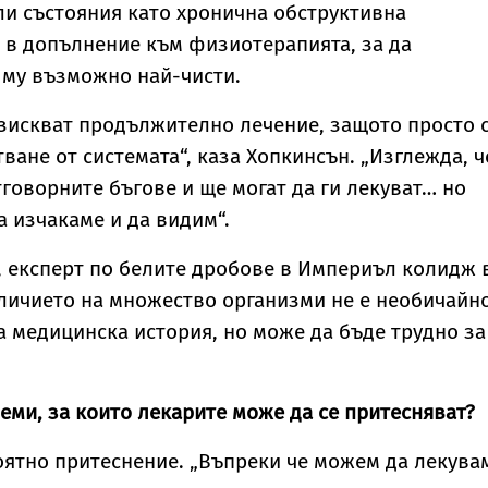
ли състояния като хронична обструктивна
 в допълнение към физиотерапията, за да
 му възможно най-чисти.
зискват продължително лечение, защото просто 
ване от системата“, каза Хопкинсън. „Изглежда, ч
оворните бъгове и ще могат да ги лекуват… но
а изчакаме и да видим“.
 експерт по белите дробове в Империъл колидж 
аличието на множество организми не е необичайн
а медицинска история, но може да бъде трудно за
еми, за които лекарите може да се притесняват?
ятно притеснение. „Въпреки че можем да лекува