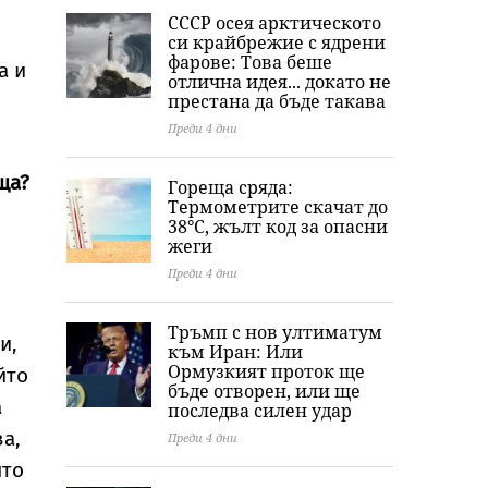
СССР осея арктическото
си крайбрежие с ядрени
фарове: Това беше
а и
отлична идея... докато не
престана да бъде такава
Преди 4 дни
ща?
Гореща сряда:
Термометрите скачат до
38°C, жълт код за опасни
жеги
Преди 4 дни
Тръмп с нов ултиматум
и,
към Иран: Или
Ормузкият проток ще
йто
бъде отворен, или ще
а
последва силен удар
а,
Преди 4 дни
ято