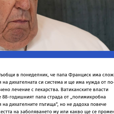
съобщи в понеделник, че папа Франциск има сло
 на дихателната си система и ще има нужда от по
чено лечение с лекарства. Ватиканските власти
че 88-годишният папа страда от „полимикробна
 на дихателните пътища“, но не дадоха повече
естта на заболяването му или какво ще се проме