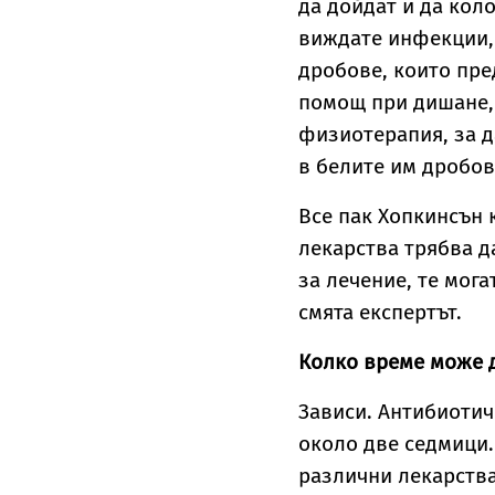
да дойдат и да кол
виждате инфекции, 
дробове, които пре
помощ при дишане,
физиотерапия, за д
в белите им дробов
Все пак Хопкинсън 
лекарства трябва д
за лечение, те мога
смята експертът.
Колко време може 
Зависи. Антибиотич
около две седмици.
различни лекарства