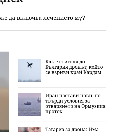
оже да включва лечението му?
Как е стигнал до
България дронът, който
се взриви край Кардам
Иран постави нови, по-
твърди условия за
отварянето на Ормузкия
проток
Тагарев за дрона: Има