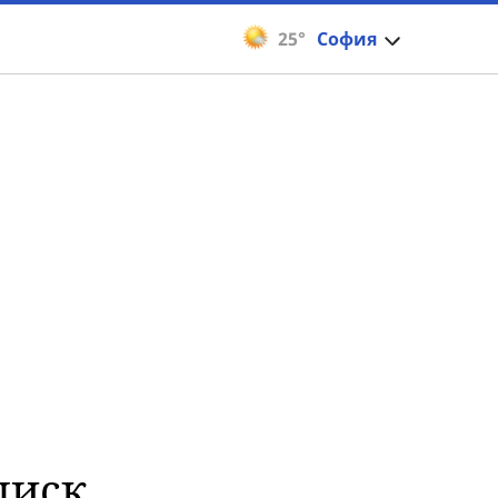
25°
София
циск