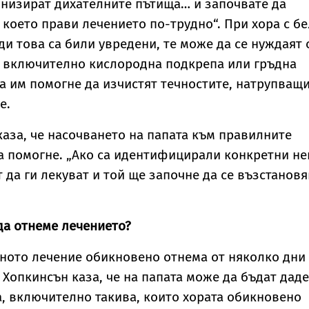
онизират дихателните пътища… и започвате да
което прави лечението по-трудно“. При хора с б
ди това са били увредени, те може да се нуждаят 
 включително кислородна подкрепа или гръдна
а им помогне да изчистят течностите, натрупващи
е.
каза, че насочването на папата към правилните
а помогне. „Ако са идентифицирали конкретни н
т да ги лекуват и той ще започне да се възстановя
да отнеме лечението?
ното лечение обикновено отнема от няколко дни
 Хопкинсън каза, че на папата може да бъдат дад
, включително такива, които хората обикновено