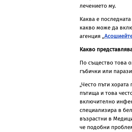
лечението му.
Каква е последната
какво може да вклю
агенция „
Асошиейте
Какво представляв
По същество това о
гъбички или парази
„Често пъти хората
пътища и това чест
включително инфекц
специализира в бе
възрастни в Медици
че подобни проблем