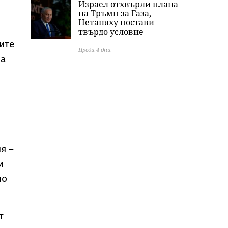
Израел отхвърли плана
на Тръмп за Газа,
Нетаняху постави
твърдо условие
ите
Преди 4 дни
да
я –
и
но
т