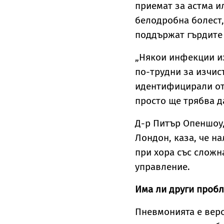
приемат за астма и
белодробна болест,
поддържат гърдите
„Някои инфекции и
по-трудни за изчист
идентифицирали отг
просто ще трябва д
Д-р Питър Опеншоу,
Лондон, каза, че н
при хора със сложн
управление.
Има ли други пробл
Пневмонията е веро