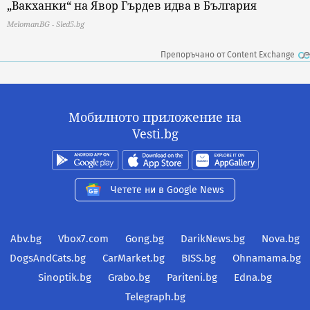
„Вакханки“ на Явор Гърдев идва в България
MelomanBG - Sled5.bg
Препоръчано от Content Exchange
Мобилното приложение на
Vesti.bg
Четете ни в Google News
Abv.bg
Vbox7.com
Gong.bg
DarikNews.bg
Nova.bg
DogsAndCats.bg
CarMarket.bg
BISS.bg
Ohnamama.bg
Sinoptik.bg
Grabo.bg
Pariteni.bg
Edna.bg
Telegraph.bg