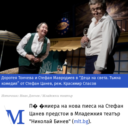
Доротея Тончева и Стефан Мавродиев в “Деца на света. Тъжна
комедия” от Стефан Цанев, реж. Красимир Спасов
Източник: Иван Дончев / Младежки театър
м
П�
�миера на нова пиеса на Стефан
Цанев предстои в Младежкия театър
"Николай Бинев" (
mlt.bg
).