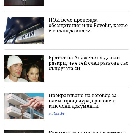
НОИ вече превежда
обезщетения и по Revolut, какво
е важно да знаeм
Братът на Анджелина Джоли
разкри, че е гей след развода със
съпругата си
Прекратяване на договор за
наем: процедура, срокове и
ключови документи
pariteni.bg
Как мога да помогна на котката