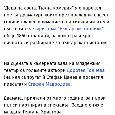
“Деца на света. Тъжна комедия” я е нарекъл
поетът драматург, който през последните шест
години владее вниманието на хиляди читатели
със своите
четири тома "Български хроники“
-
общо 1860 страници, на които разгърна
личното си разбиране за българската история.
На сцената в камерната зала на Младежкия
театър са големите актьори
Доротея Тончева
(на нея съпругът й Стефан Цанев е посветил
пиесата) и
Стефан Мавродиев
.
Двамата, приятели от много години, за първи
път си партнират в спектакъл. Заедно с тях е
младата Гергана Христова.