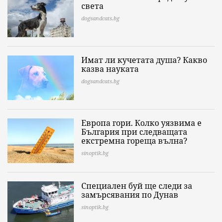
света
dogsandcats.bg
Имат ли кучетата душа? Какво
казва науката
dogsandcats.bg
Европа гори. Колко уязвима е
България при следващата
екстремна гореща вълна?
sinoptik.bg
Специален буй ще следи за
замърсявания по Дунав
sinoptik.bg