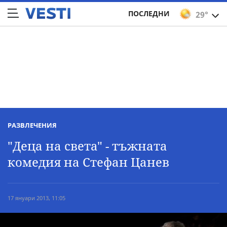
ПОСЛЕДНИ
29°
РАЗВЛЕЧЕНИЯ
"Деца на света" - тъжната
комедия на Стефан Цанев
17 януари 2013, 11:05