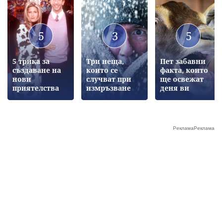
5
3
5
5 трика за
Три неща,
Пет забавни
създаване на
които се
факта, които
нови
случват при
ще освежат
приятелства
измръзване
деня ви