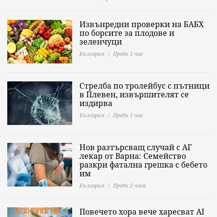
Извънредни проверки на БАБХ
по борсите за плодове и
зеленчуци
България
Преди 1 час
Стрелба по тролейбус с пътници
в Плевен, извършителят се
издирва
България
Преди 1 час
Нов разтърсващ случай с АГ
лекар от Варна: Семейство
разкри фатална грешка с бебето
им
България
Преди 2 часа
Повечето хора вече харесват AI