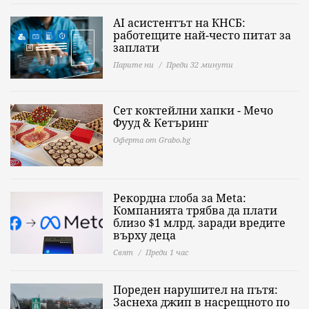
AI асистентът на КНСБ:
работещите най-често питат за
заплати
Парите ни
Преди 32 минути
Сет коктейлни хапки - Мечо
Фууд & Кетъринг
Оферта от Grabo.bg
Рекордна глоба за Meta:
Компанията трябва да плати
близо $1 млрд. заради вредите
върху деца
Свят
Преди 1 час
Пореден нарушител на пътя:
Заснеха джип в насрещното по