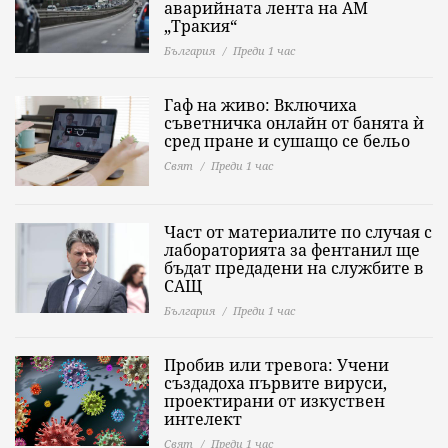
аварийната лента на АМ
„Тракия“
България
Преди 1 час
Гаф на живо: Включиха
съветничка онлайн от банята ѝ
сред пране и сушащо се бельо
Свят
Преди 1 час
Част от материалите по случая с
лабораторията за фентанил ще
бъдат предадени на службите в
САЩ
България
Преди 1 час
Пробив или тревога: Учени
създадоха първите вируси,
проектирани от изкуствен
интелект
Свят
Преди 1 час