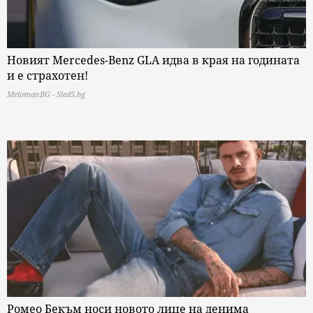
Новият Mercedes-Benz GLA идва в края на годината
и е страхотен!
MelomanBG - Sled5.bg
Ромео Бекъм носи новото лице на денима