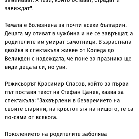
завиждат".
Темата е болезнена за почти всеки българин.
Децата му отиват в чужбина и не се завръщат, а
родителите им умират самотници. Възрастната
двойка в спектакъла живее от Коледа до
Великден с надеждата, че поне за празника ще
види децата си, но уви.
Режисьорът Красимир Спасов, който за първи
път поставя текст на Стефан Цанев, казва за
спектакъла: "Захвърлени в безвремието на
своите старини, на кръстопътя на нищото, те са
по-сами от всякога.
Поколението на родителите заболява