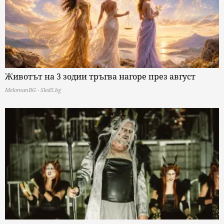
Животът на 3 зодии тръгва нагоре през август
MelomanBG - Sled5.bg