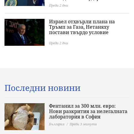
Преди 2 дни
Израел отхвърли плана на
Тръмп за Газа, Нетаняху
постави твърдо условие
Преди 2 дни
Последни новини
Фентанил за 300 млн. евро:
Нови разкрития за нелегалната
лаборатория в София
България
Преди 3 минути