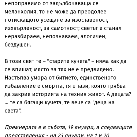
непоправимо от задълбочаваща се
меланхолия, то не може да преодолее
потискащото усещане за изоставеност,
изхвърленост, за самотност; светът е станал
неразбираем, непознаваем, алогичен,
бездушен.
В този свят те – "старите кучета" – няма как да
се впишат, място за тях не е предвидено.
Настъпва умора от битието, единственото
избавление е смъртта, тя е тази, която трябва
да закрие историята на техния живот. А децата?
... те са бягащи кучета, те вече са "деца на
света".
Премиерата е в събота, 19 януари, а следващите
представления - на 23 януари, на 1 и 20