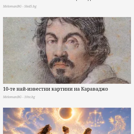
MelomanBG - Sled5.bg
10-те най-известни картини на Караваджо
MelomanBG - 10te.bg