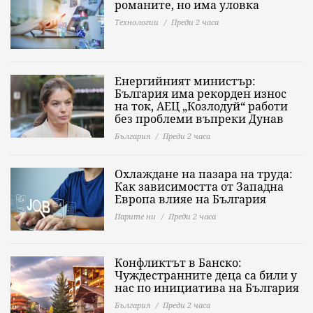
романите, но има уловка
Технологии
Преди 2 часа
Енергийният министър:
България има рекорден износ
на ток, АЕЦ „Козлодуй“ работи
без проблеми въпреки Дунав
България
Преди 2 часа
Охлаждане на пазара на труда:
Как зависимостта от Западна
Европа влияе на България
Парите ни
Преди 2 часа
Конфликтът в Банско:
Чуждестранните деца са били у
нас по инициатива на България
България
Преди 2 часа