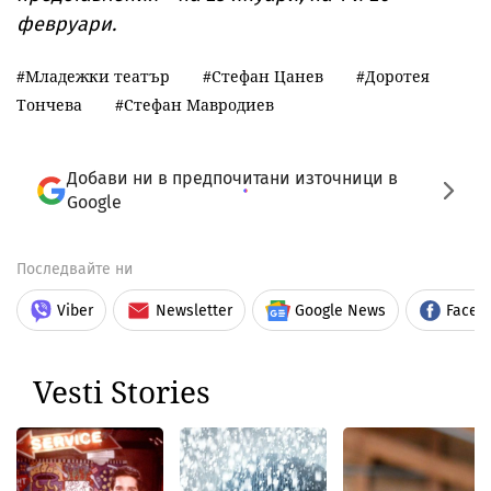
февруари.
Младежки театър
Стефан Цанев
Доротея
Тончева
Стефан Мавродиев
Добави ни в предпочитани източници в
Google
Последвайте ни
Viber
Newsletter
Google News
Faceb
Vesti Stories