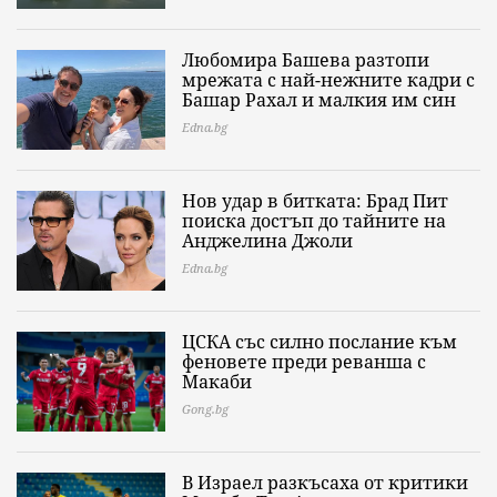
Любомира Башева разтопи
мрежата с най-нежните кадри с
Башар Рахал и малкия им син
Edna.bg
Нов удар в битката: Брад Пит
поиска достъп до тайните на
Анджелина Джоли
Edna.bg
ЦСКА със силно послание към
феновете преди реванша с
Макаби
Gong.bg
В Израел разкъсаха от критики