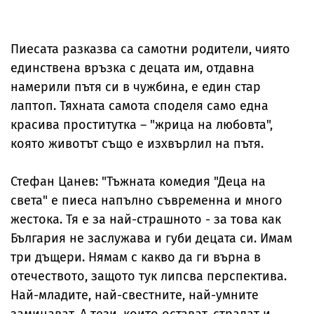
Пиесата разказва са самотни родители, чиято
единствена връзка с децата им, отдавна
намерили пътя си в чужбина, е един стар
лаптоп. Тяхната самота споделя само една
красива проститутка – "жрица на любовта",
която животът също е изхвърлил на пътя.
Стефан Цанев: "Тъжната комедия "Деца на
света" е пиеса напълно съвременна и много
жестока. Тя е за най-страшното - за това как
България не заслужава и губи децата си. Имам
три дъщери. Нямам с какво да ги върна в
отечеството, защото тук липсва перспектива.
Най-младите, най-свестните, най-умните
заминават. А тези, които остават, страдат и