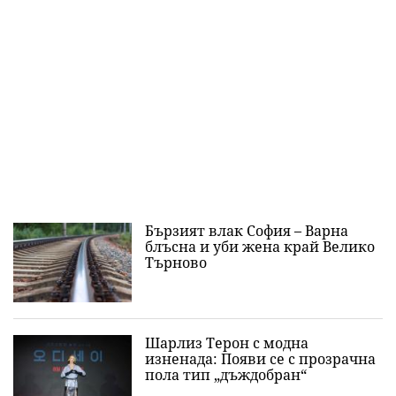
Бързият влак София – Варна
блъсна и уби жена край Велико
Търново
Шарлиз Терон с модна
изненада: Появи се с прозрачна
пола тип „дъждобран“