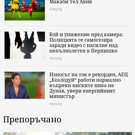
Макаби Тел Авив
Gong.bg
Бой и унижение пред камера:
Полицията се самосезира
заради видео с насилие над
непълнолетен в Пернишко
Nova.bg
Износът на ток е рекорден, АЕЦ
„Козлодуй“ работи нормално
въпреки ниските нива на
Дунав, увери енергийният
министър
Nova.bg
Препоръчано