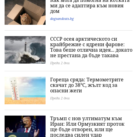
ми да се адаптира към новия
дом
dogsandcats.bg
СССР осея арктическото си
крайбрежие с ядрени фарове:
Това беше отлична идея... докато
не престана да бъде такава
Преди 2 дни
Гореща сряда: Термометрите
скачат до 38°C, жълт код за
опасни жеги
Преди 2 дни
Тръмп с нов ултиматум към
Иран: Или Ормузкият проток
ще бъде отворен, или ще
последва силен удар