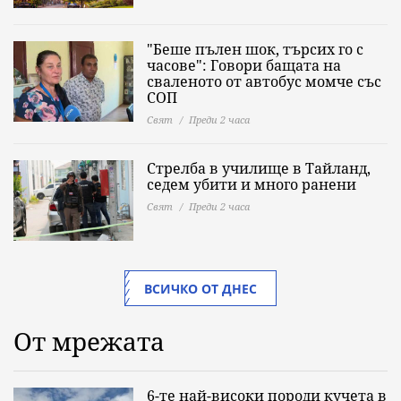
"Беше пълен шок, търсих го с
часове": Говори бащата на
сваленото от автобус момче със
СОП
Свят
Преди 2 часа
Стрелба в училище в Тайланд,
седем убити и много ранени
Свят
Преди 2 часа
ВСИЧКО ОТ ДНЕС
От мрежата
6-те най-високи породи кучета в