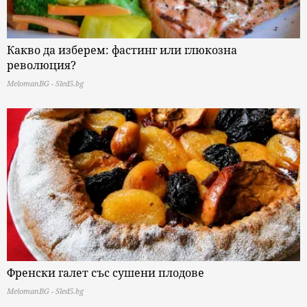
Какво да изберем: фастинг или глюкозна
революция?
MelomanBG - Sled5.bg
Френски галет със сушени плодове
MelomanBG - Sled5.bg