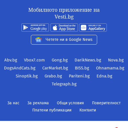
Мобилното приложение на
Vesti.bg
Четете ни в Google News
Abv.bg
Vbox7.com
Gong.bg
DarikNews.bg
Nova.bg
DogsAndCats.bg
CarMarket.bg
BISS.bg
Ohnamama.bg
Sinoptik.bg
Grabo.bg
Pariteni.bg
Edna.bg
Telegraph.bg
За нас
За реклама
Общи условия
Поверителност
Платени публикации
Контакти