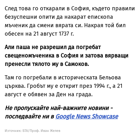
След това го откарали в София, където правили
безуспешни опити да накарат епископа
мъченик да смени вярата си. Накрая той бил
обесен на 21 август 1737 г.
Али паша не разрешил да погребат
свещеномъченика в София и затова вярващи
пренесли тялото му в Самоков.
Там го погребали в историческата Бельова
църква. Гробът му е открит през 1994 г., а 21
август е обявен за Ден на града.
Не пропускайте най-важните новини -
последвайте ни в
Google News Showcase
Източник:
БТА/Проф. Иван Желев