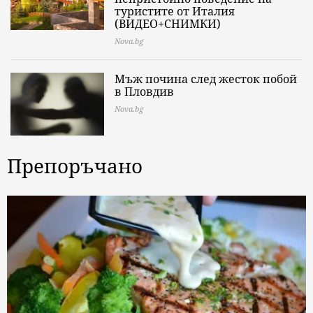
туристите от Италия
(ВИДЕО+СНИМКИ)
Nova.bg
Мъж почина след жесток побой
в Пловдив
Nova.bg
Препоръчано