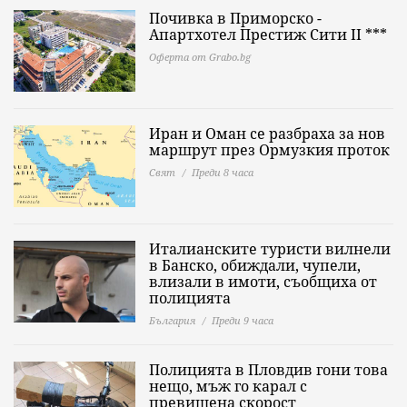
Почивка в Приморско -
Апартхотел Престиж Сити II ***
Оферта от Grabo.bg
Иран и Оман се разбраха за нов
маршрут през Ормузкия проток
Свят
Преди 8 часа
Италианските туристи вилнели
в Банско, обиждали, чупели,
влизали в имоти, съобщиха от
полицията
България
Преди 9 часа
Полицията в Пловдив гони това
нещо, мъж го карал с
превишена скорост