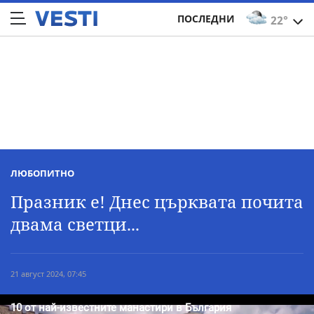
ПОСЛЕДНИ
22°
ЛЮБОПИТНО
Празник е! Днес църквата почита
двама светци...
21 август 2024, 07:45