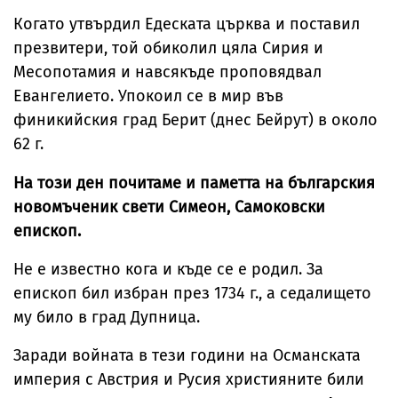
Когато утвърдил Едеската църква и поставил
презвитери, той обиколил цяла Сирия и
Месопотамия и навсякъде проповядвал
Евангелието. Упокоил се в мир във
финикийския град Берит (днес Бейрут) в около
62 г.
На този ден почитаме и паметта на българския
новомъченик свети Симеон, Самоковски
епископ.
Не е известно кога и къде се е родил. За
епископ бил избран през 1734 г., а седалището
му било в град Дупница.
Заради войната в тези години на Османската
империя с Австрия и Русия християните били