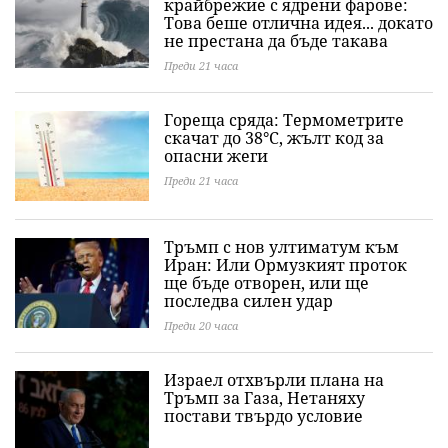
крайбрежие с ядрени фарове:
Това беше отлична идея... докато
не престана да бъде такава
Преди 21 часа
Гореща сряда: Термометрите
скачат до 38°C, жълт код за
опасни жеги
Преди 21 часа
Тръмп с нов ултиматум към
Иран: Или Ормузкият проток
ще бъде отворен, или ще
последва силен удар
Преди 20 часа
Израел отхвърли плана на
Тръмп за Газа, Нетаняху
постави твърдо условие