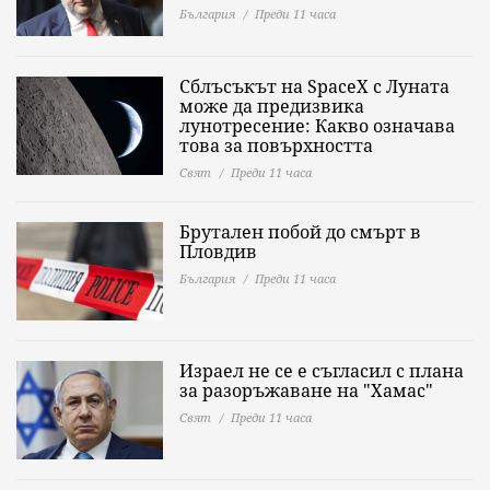
България
Преди 11 часа
Сблъсъкът на SpaceX с Луната
може да предизвика
лунотресение: Какво означава
това за повърхността
Свят
Преди 11 часа
Брутален побой до смърт в
Пловдив
България
Преди 11 часа
Израел не се е съгласил с плана
за разоръжаване на "Хамас"
Свят
Преди 11 часа