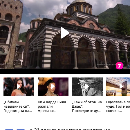
„Обичам
Ким Кардашиян
„Кажи сбогом на
Оцеляване п
извивките си“:
разпали
Джак“:
чудо: Гол мъ
Годеницата на
мрежата:
Последните думи
скочи с
Кристиано
Публикува
и фаталната нощ
„импровизи
Роналдо
снимка с
на холивудската
парашут“ от
отвърна на
„гаджето от
легенда
върха на
критиките към
Формула 1“ Люис
Мерилин Монро
Бруклинския