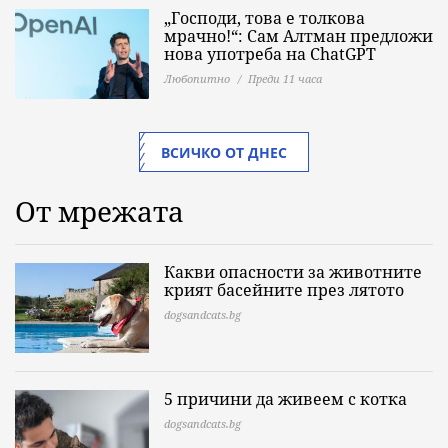
„Господи, това е толкова
мрачно!“: Сам Алтман предложи
нова употреба на ChatGPT
Любопитно
Преди 11 часа
ВСИЧКО ОТ ДНЕС
От мрежата
Какви опасности за животните
крият басейните през лятото
dogsandcats.bg
5 причини да живеем с котка
dogsandcats.bg