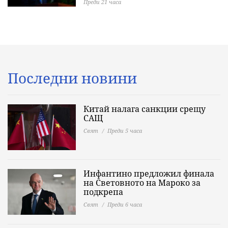
Преди 21 часа
Последни новини
Китай налага санкции срещу
САЩ
Свят
Преди 5 часа
Инфантино предложил финала
на Световното на Мароко за
подкрепа
Свят
Преди 6 часа