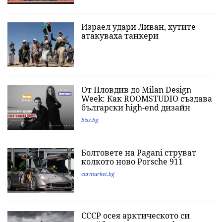
Израел удари Ливан, хутите
атакуваха танкери
От Пловдив до Milan Design
Week: Как ROOMSTUDIO създава
български high-end дизайн
biss.bg
Болтовете на Pagani струват
колкото ново Porsche 911
carmarket.bg
СССР осея арктическото си