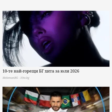
10-те най-горещи БГ хита за юли 2026
MelomanBG - 10te.bg