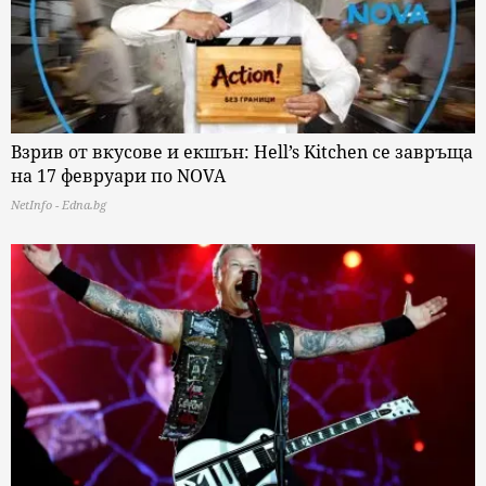
Взрив от вкусове и екшън: Hell’s Kitchen се завръща
на 17 февруари по NOVA
NetInfo - Edna.bg