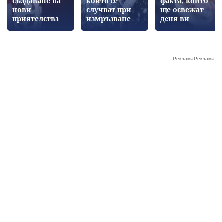
създаване на
които се
факта, които
нови
случват при
ще освежат
приятелства
измръзване
деня ви