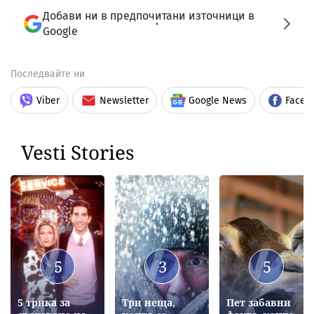
Добави ни в предпочитани източници в
Google
Последвайте ни
Viber
Newsletter
Google News
Faceb
Vesti Stories
5
3
5
5 трика за
Три неща,
Пет забавни