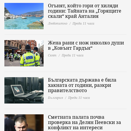
Огънят, който гори от хиляди
години: Тайната на „Горящите
скали“ край Анталия
Любопитно
Преди 11 часа
Жена рани с нож няколко души
в „Ковънт Гардън“
Свят
Преди 11 часа
Българската държава е била
хакната от години, разкри
правителството
България
Преди 11 часа
Сметната палата почва
проверка на Делян Пеевски за
конфликт на интереси