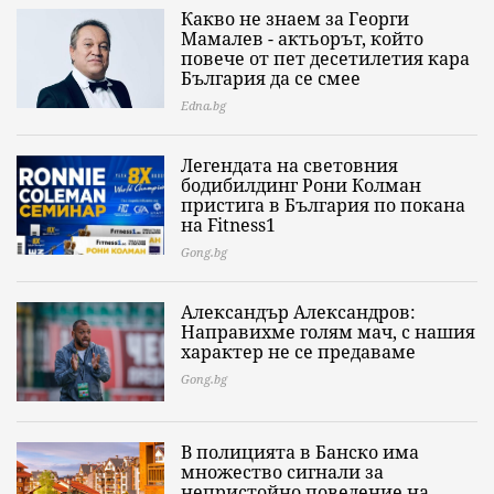
Какво не знаем за Георги
Мамалев - актьорът, който
повече от пет десетилетия кара
България да се смее
Edna.bg
Легендата на световния
бодибилдинг Рони Колман
пристига в България по покана
на Fitness1
Gong.bg
Александър Александров:
Направихме голям мач, с нашия
характер не се предаваме
Gong.bg
В полицията в Банско има
множество сигнали за
непристойно поведение на