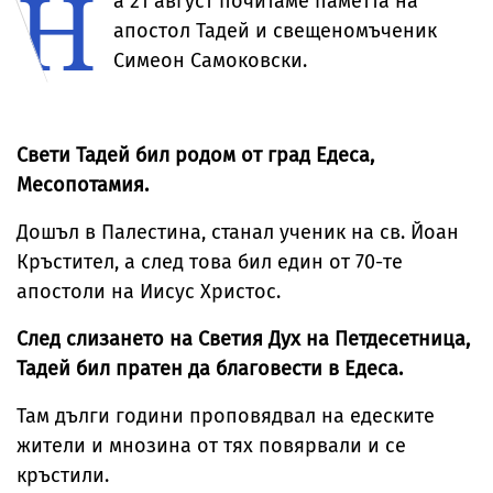
Н
а 21 август почитаме паметта на
тялото ѝ
Хамилтън
мост
апостол Тадей и свещеномъченик
Симеон Самоковски.
Свети Тадей бил родом от град Едеса,
Месопотамия.
Дошъл в Палестина, станал ученик на св. Йоан
Кръстител, а след това бил един от 70-те
апостоли на Иисус Христос.
След слизането на Светия Дух на Петдесетница,
Тадей бил пратен да благовести в Едеса.
Там дълги години проповядвал на едеските
жители и мнозина от тях повярвали и се
кръстили.