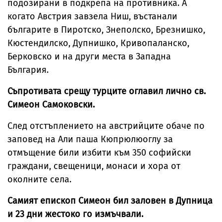
подозирани в подкрепа на противника. А
когато Австрия завзела Ниш, въстанали
българите в Пиротско, Знеполско, Брезнишко,
Кюстендилско, Дупнишко, Кривопаланско,
Берковско и на други места в Западна
България.
Съпротивата срещу турците оглавил лично св.
Симеон Самоковски.
След отстъплението на австрийците обаче по
заповед на Али паша Кюпрюлюоглу за
отмъщение били избити към 350 софийски
граждани, свещеници, монаси и хора от
околните села.
Самият епископ Симеон бил заловен в Дупница
и 23 дни жестоко го измъчвали.