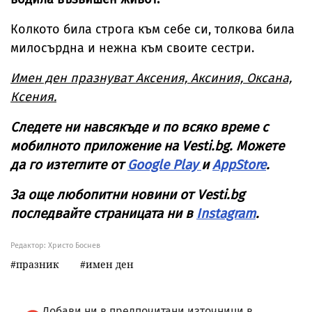
Колкото била строга към себе си, толкова била
милосърдна и нежна към своите сестри.
Имен ден празнуват Аксения, Аксиния, Оксана,
Ксения.
Следете ни навсякъде и по всяко време с
мобилното приложение на Vesti.bg. Можете
да го изтеглите от
Google Play
и
AppStore
.
За още любопитни новини от Vesti.bg
последвайте страницата ни в
Instagram
.
Редактор: Христо Боснев
празник
имен ден
Добави ни в предпочитани източници в