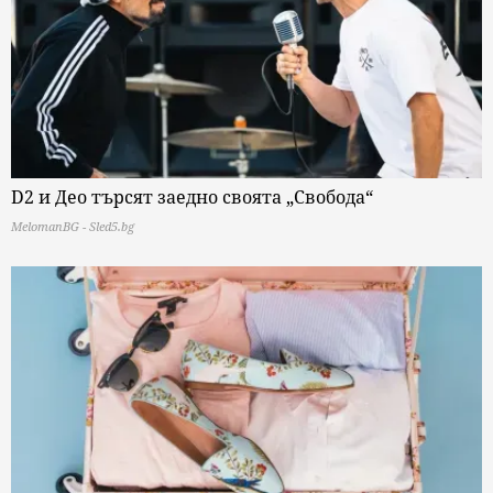
D2 и Део търсят заедно своята „Свобода“
MelomanBG - Sled5.bg