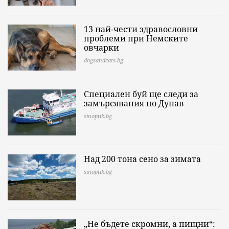
13 най-чести здравословни
проблеми при Немските
овчарки
dogsandcats.bg
Специален буй ще следи за
замърсявания по Дунав
sinoptik.bg
Над 200 тона сено за зимата
sinoptik.bg
„Не бъдете скромни, а пищни“: