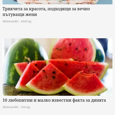
Трикчета за красота, подходящи за вечно
пътуващи жени
MelomanBG - Sled5.bg
10 любопитни и малко известни факта за динята
MelomanBG - 10te.bg