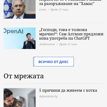
за разоръжаване на "Хамас"
Свят
Преди 11 часа
„Господи, това е толкова
мрачно!“: Сам Алтман предложи
нова употреба на ChatGPT
Любопитно
Преди 11 часа
ВСИЧКО ОТ ДНЕС
От мрежата
5 причини да живеем с котка
dogsandcats.bg