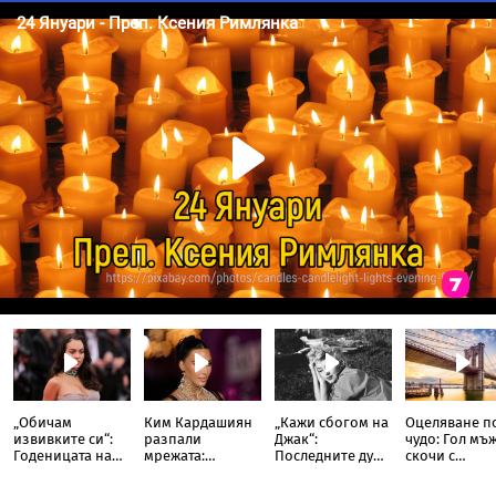
„Обичам
Ким Кардашиян
„Кажи сбогом на
Оцеляване п
извивките си“:
разпали
Джак“:
чудо: Гол мъ
Годеницата на
мрежата:
Последните думи
скочи с
Кристиано
Публикува
и фаталната нощ
„импровизи
Роналдо
снимка с
на холивудската
парашут“ от