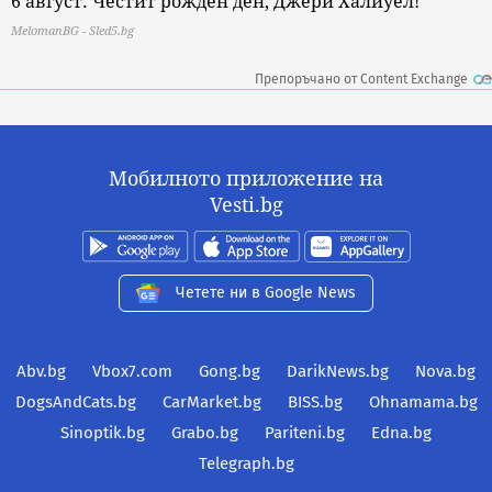
6 август: Честит рожден ден, Джери Халиуел!
MelomanBG - Sled5.bg
Препоръчано от Content Exchange
Мобилното приложение на
Vesti.bg
Четете ни в Google News
Abv.bg
Vbox7.com
Gong.bg
DarikNews.bg
Nova.bg
DogsAndCats.bg
CarMarket.bg
BISS.bg
Ohnamama.bg
Sinoptik.bg
Grabo.bg
Pariteni.bg
Edna.bg
Telegraph.bg