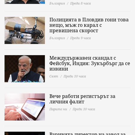
България
Преди 8 часа
Полицията в Пловдив гони това
нещо, мъж го карал с
превишена скорост
България
Преди 9 часа
Междудържавен скандал с
Фейсбук, Индия: Зукърбърг да се
извини
Свят
Преди 10 часа
Вече работи регистърът за
личния фалит
Парите ни
Преди 10 часа
Взривиха директор на завод за