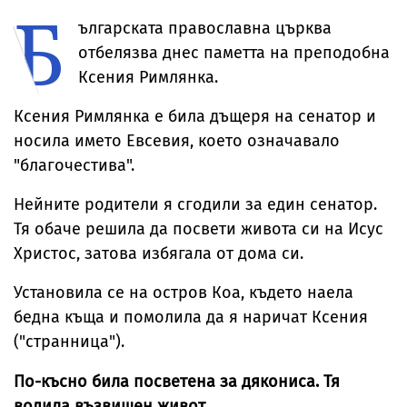
Б
отвърна на
„гаджето от
легенда
върха на
критиките към
Формула 1“ Люис
Мерилин Монро
Бруклинския
ългарската православна църква
тялото ѝ
Хамилтън
мост
отбелязва днес паметта на преподобна
Ксения Римлянка.
Ксения Римлянка е била дъщеря на сенатор и
носила името Евсевия, което означавало
"благочестива".
Нейните родители я сгодили за един сенатор.
Тя обаче решила да посвети живота си на Исус
Христос, затова избягала от дома си.
Установила се на остров Коа, където наела
бедна къща и помолила да я наричат Ксения
("странница").
По-късно била посветена за дякониса. Тя
водила възвишен живот.