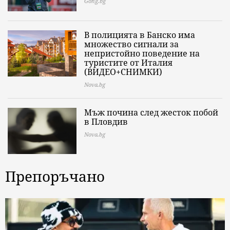
Gong.bg
В полицията в Банско има
множество сигнали за
непристойно поведение на
туристите от Италия
(ВИДЕО+СНИМКИ)
Nova.bg
Мъж почина след жесток побой
в Пловдив
Nova.bg
Препоръчано