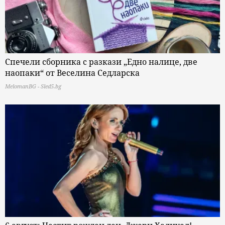
Спечели сборника с разкази „Едно налице, две
наопаки“ от Веселина Седларска
MelomanBG - Sled5.bg