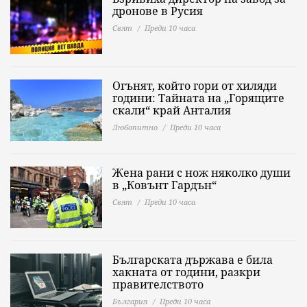
дронове в Русия
Свят
Преди 10 часа
Огънят, който гори от хиляди
години: Тайната на „Горящите
скали“ край Анталия
Любопитно
Преди 10 часа
Жена рани с нож няколко души
в „Ковънт Гардън“
Свят
Преди 10 часа
Българската държава е била
хакната от години, разкри
правителството
България
Преди 10 часа