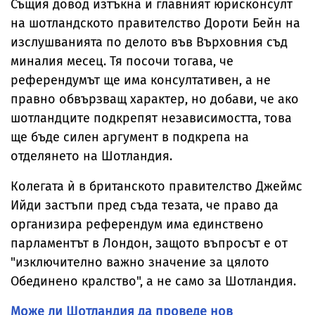
Същия довод изтъкна и главният юрисконсулт
на шотландското правителство Дороти Бейн на
изслушванията по делото във Върховния съд
миналия месец. Тя посочи тогава, че
референдумът ще има консултативен, а не
правно обвързващ характер, но добави, че ако
шотландците подкрепят независимостта, това
ще бъде силен аргумент в подкрепа на
отделянето на Шотландия.
Колегата ѝ в британското правителство Джеймс
Ийди застъпи пред съда тезата, че право да
организира референдум има единствено
парламентът в Лондон, защото въпросът е от
"изключително важно значение за цялото
Обединено кралство", а не само за Шотландия.
Може ли Шотландия да проведе нов