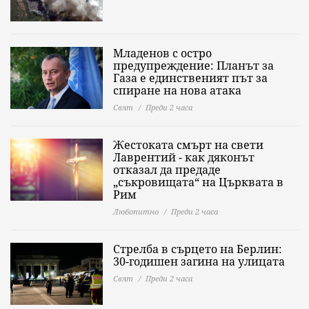
Младенов с остро
предупреждение: Планът за
Газа е единственият път за
спиране на нова атака
Свят
Преди 2 часа
Жестоката смърт на свети
Лаврентий - как дяконът
отказал да предаде
„съкровищата“ на Църквата в
Рим
Любопитно
Преди 2 часа
Стрелба в сърцето на Берлин:
30-годишен загина на улицата
Свят
Преди 2 часа