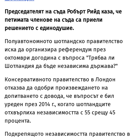
Председателят на съда Робърт Рийд каза, че
петимата членове на съда са приели
решението с единодушие.
Полуавтономното шотландско правителство
иска да организира референдум през
октомври догодина с въпроса "Трябва ли
Шотландия да бъде независима държава?"
Консервативното правителство в Лондон
отказва да одобри произвеждането на
допитването с довода, че въпросът е бил
уреден през 2014 г., когато шотландците
отхвърлиха независимостта с 55 срещу 45
процента.
Подкрепящото независимостта правителство в