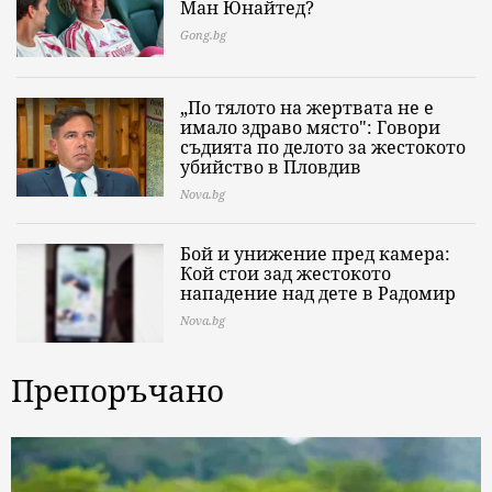
Ман Юнайтед?
Gong.bg
„По тялото на жертвата не е
имало здраво място": Говори
съдията по делото за жестокото
убийство в Пловдив
Nova.bg
Бой и унижение пред камера:
Кой стои зад жестокото
нападение над дете в Радомир
Nova.bg
Препоръчано