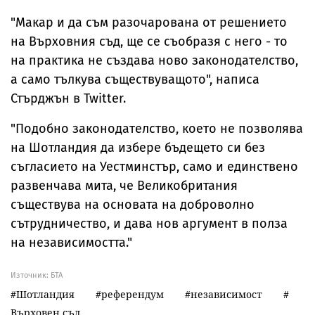
"Макар и да съм разочарована от решението
на Върховния съд, ще се съобразя с него - то
на практика не създава ново законодателство,
а само тълкува съществуващото", написа
Стърджън в Twitter.
"Подобно законодателство, което не позволява
на Шотландия да избере бъдещето си без
съгласието на Уестминстър, само и единствено
развенчава мита, че Великобритания
съществува на основата на доброволно
сътрудничество, и дава нов аргумент в полза
на независимостта."
Източник:
БТА
Шотландия
референдум
независимост
Върховен съд