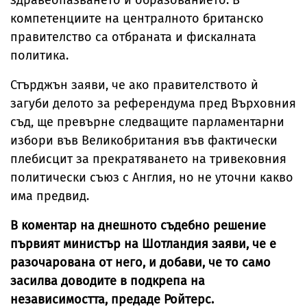
здравеопазването и образованието. В
компетенциите на централното британско
правителство са отбраната и фискалната
политика.
Стърджън заяви, че ако правителството ѝ
загуби делото за референдума пред Върховния
съд, ще превърне следващите парламентарни
избори във Великобритания във фактически
плебисцит за прекратяването на тривековния
политически съюз с Англия, но не уточни какво
има предвид.
В коментар на днешното съдебно решение
първият министър на Шотландия заяви, че е
разочарована от него, и добави, че то само
засилва доводите в подкрепа на
независимостта, предаде Ройтерс.