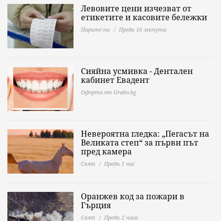
Левовите цени изчезват от
етикетите и касовите бележки
Парите ни
Преди 16 минути
Сияйна усмивка - Дентален
кабинет Евадент
Оферта от Grabo.bg
Невероятна гледка: „Пегасът на
Великата степ“ за първи път
пред камера
Свят
Преди 1 час
Оранжев код за пожари в
Гърция
Свят
Преди 2 часа