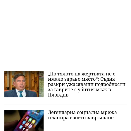
„По тялото на жертвата не е
имало здраво място“: Съдия
разкри ужасяващи подробности
за гаврите с убития мъж в
Пловдив
Легендарна социална мрежа
планира своето завръщане