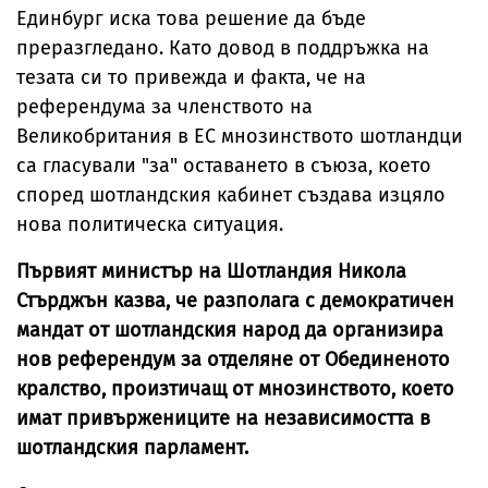
Единбург иска това решение да бъде
преразгледано. Като довод в поддръжка на
тезата си то привежда и факта, че на
референдума за членството на
Великобритания в ЕС мнозинството шотландци
са гласували "за" оставането в съюза, което
според шотландския кабинет създава изцяло
нова политическа ситуация.
Първият министър на Шотландия Никола
Стърджън казва, че разполага с демократичен
мандат от шотландския народ да организира
нов референдум за отделяне от Обединеното
кралство, произтичащ от мнозинството, което
имат привържениците на независимостта в
шотландския парламент.