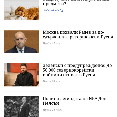
предмети?
dogsandcats.bg
Москва похвали Радев за по-
сдържаната реторика към Русия
Преди 15 часа
Зеленски с предупреждение: До
50 000 севернокорейски
войници отиват в Русия
Преди 14 часа
Почина легендата на NBA Дон
Нелсън
Преди 11 часа