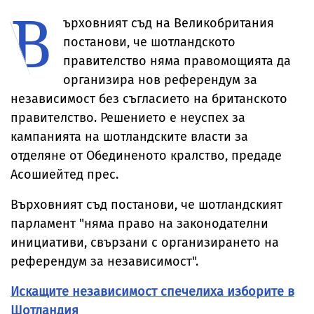
В
ужасяващи
жестокото
топло
границата
подробности за
нападение над
ърховният съд на Великобритания
гаврите с убития
дете в Радомир
мъж в Пловдив
постанови, че шотландското
правителство няма правомощията да
организира нов референдум за
независимост без съгласието на британското
правителство. Решението е неуспех за
кампанията на шотландските власти за
отделяне от Обединеното кралство, предаде
Асошиейтед прес.
Върховният съд постанови, че шотландският
парламент "няма право на законодателни
инициативи, свързани с организирането на
референдум за независимост".
Искащите независимост спечелиха изборите в
Шотландия