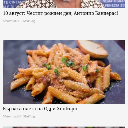
10 август: Честит рожден ден, Антонио Бандерас!
MelomanBG - Sled5.bg
Бързата паста на Одри Хепбърн
MelomanBG - Sled5.bg