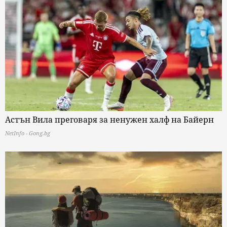
Астън Вила преговаря за ненужен халф на Байерн
NetInfo - Gong.bg