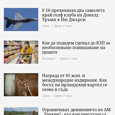
F-16 прехванаха два самолета
край голф клуба на Доналд
Тръмп в Ню Джърси
Свят
Преди 2 часа
Как да подадем сигнал до КЗП за
необосновано повишаване на
цените
България
Преди 3 часа
Награда от $5 млн. и
международно издирване: Как
босът на ирландския картел се
озова в съда
Свят
Преди 3 часа
Ограничават движението по АМ
„Тракия“ - ето кои участъци са