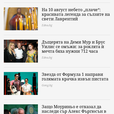
На 10 август небето „плаче“:
красивата легенда за сълзите на
свети Лаврентий
Edna.bg
Дъщерята на Деми Мур и Брус
Уилис се омъжи: за роклята ѝ
мечта бяха нужни 712 часа
Edna.bg
Звезда от Формула 1 направи
голямата крачка извън пистата
Gong.bg
Защо Моуриньо е отказал да
наследи сър Алекс Фъргюсън в