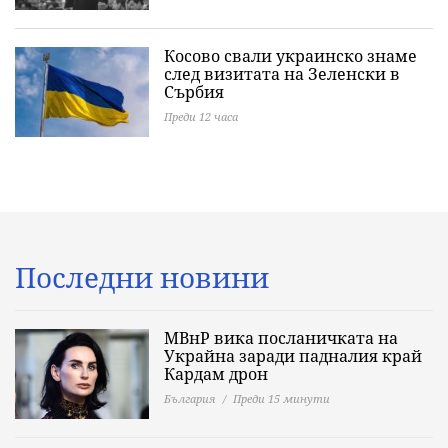
Косово свали украинско знаме
след визитата на Зеленски в
Сърбия
Преди 12 часа
Последни новини
МВнР вика посланичката на
Украйна заради падналия край
Кардам дрон
България
Преди 15 минути