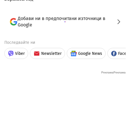
Добави ни в предпочитани източници в
Google
Последвайте ни
Viber
Newsletter
Google News
Faceb