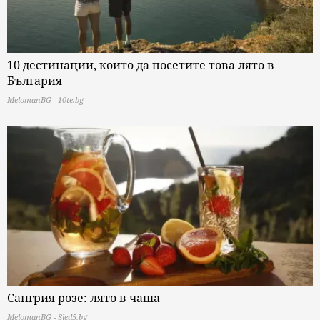
10 дестинации, които да посетите това лято в
България
MelomanBG - 10te.bg
Сангрия розе: лято в чаша
MelomanBG - Sled5.bg