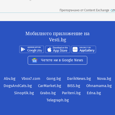
Препоръчано от Content Exchange
Мобилното приложение на
Vesti.bg
Четете ни в Google News
Abv.bg
Vbox7.com
Gong.bg
DarikNews.bg
Nova.bg
DogsAndCats.bg
CarMarket.bg
BISS.bg
Ohnamama.bg
Sinoptik.bg
Grabo.bg
Pariteni.bg
Edna.bg
Telegraph.bg