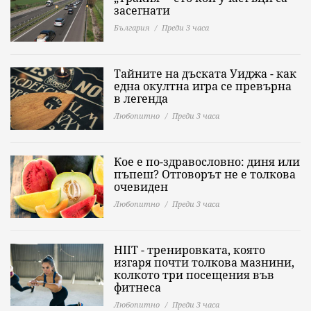
засегнати
България
Преди 3 часа
Тайните на дъската Уиджа - как
една окултна игра се превърна
в легенда
Любопитно
Преди 3 часа
Кое е по-здравословно: диня или
пъпеш? Отговорът не е толкова
очевиден
Любопитно
Преди 3 часа
HIIT - тренировката, която
изгаря почти толкова мазнини,
колкото три посещения във
фитнеса
Любопитно
Преди 3 часа