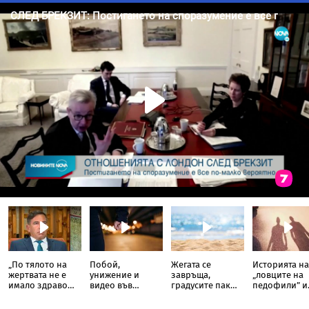
„По тялото на
Побой,
Жегата се
Историята на
жертвата не е
унижение и
завръща,
„ловците на
имало здраво
видео във
градусите пак
педофили” и
място“: Съдия
Facebook: Кой
скачат до 38,
кога се
разкри
стои зад
кога ще е най-
прекрачва