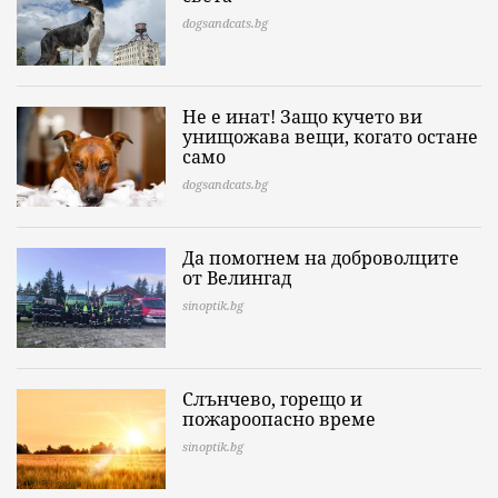
dogsandcats.bg
Не е инат! Защо кучето ви
унищожава вещи, когато остане
само
dogsandcats.bg
Да помогнем на доброволците
от Велингад
sinoptik.bg
Слънчево, горещо и
пожароопасно време
sinoptik.bg