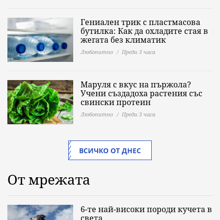
Гениален трик с пластмасова
бутилка: Как да охладите стая в
жегата без климатик
Любопитно
Преди 3 часа
Маруля с вкус на пържола?
Учени създадоха растения със
свински протеин
Любопитно
Преди 3 часа
ВСИЧКО ОТ ДНЕС
От мрежата
6-те най-високи породи кучета в
света