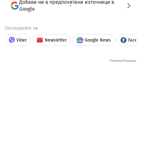
Добави ни в предпочитани източници в
Google
Последвайте ни
Viber
Newsletter
Google News
Faceb