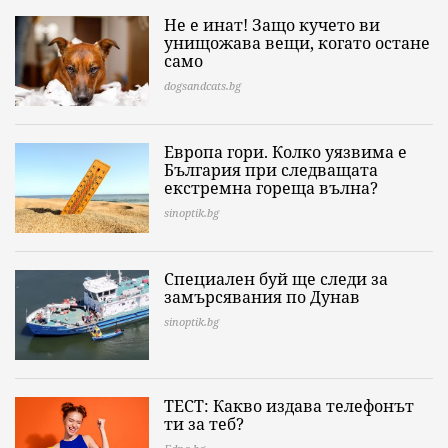
Не е инат! Защо кучето ви
унищожава вещи, когато остане
само
dogsandcats.bg
Европа гори. Колко уязвима е
България при следващата
екстремна гореща вълна?
sinoptik.bg
Специален буй ще следи за
замърсявания по Дунав
sinoptik.bg
ТЕСТ: Какво издава телефонът
ти за теб?