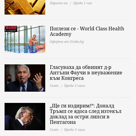
Парите ни
Преди 1 час
Поглези се - World Class Health
Academy
Оферта от Grabo.bg
Гласуваха да обвинят д-р
Антъни Фаучи в неуважение
към Конгреса
Свят
Преди 3 часа
„Ще ги издирим!“: Доналд
Тръмп се ядоса след изтекъл
доклад за остри липси в
Пентагона
Свят
Преди 3 часа