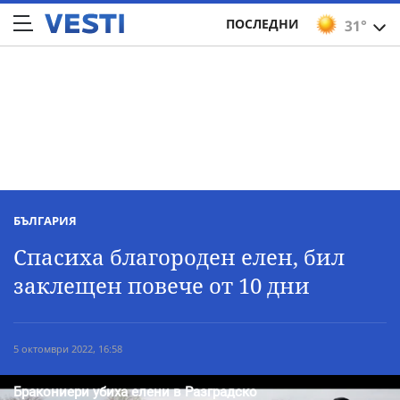
ПОСЛЕДНИ
31°
БЪЛГАРИЯ
Спасиха благороден елен, бил
заклещен повече от 10 дни
5 октомври 2022, 16:58