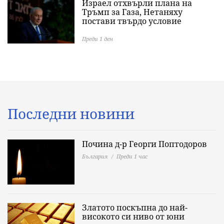
Израел отхвърли плана на
Тръмп за Газа, Нетаняху
постави твърдо условие
Преди 1 ден
Последни новини
Почина д-р Георги Поптодоров
България
Преди 1 час
Златото поскъпна до най-
високото си ниво от юни