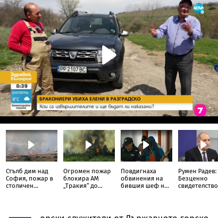
Стълб дим над
Огромен пожар
Повдигнаха
Румен Радев:
София, пожар в
блокира АМ
обвинения на
Безценно
столичен
„Тракия“ до
бившия шеф на
свидетелство
квартал
отбивката за
ВиК-Бургас
борбите на
Велинград
македонскит
българи