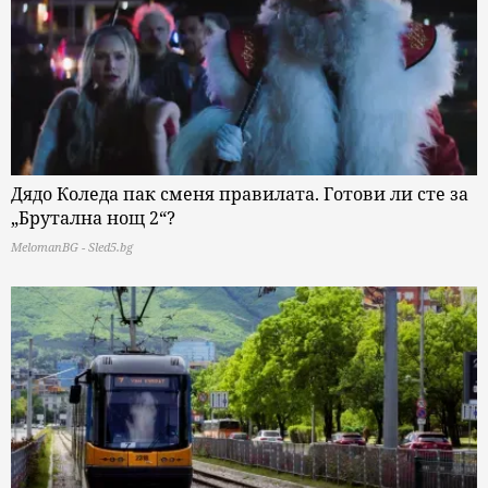
Дядо Коледа пак сменя правилата. Готови ли сте за
„Брутална нощ 2“?
MelomanBG - Sled5.bg