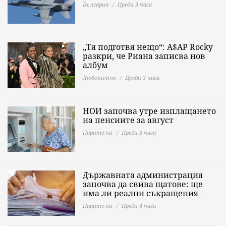
България
Преди 3 часа
„Тя подготвя нещо“: A$AP Rocky
разкри, че Риана записва нов
албум
Любопитно
Преди 3 часа
НОИ започва утре изплащането
на пенсиите за август
Парите ни
Преди 3 часа
Държавната администрация
започва да свива щатове: ще
има ли реални съкращения
Парите ни
Преди 4 часа