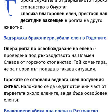
Г
орски служители от Държавното горско
стопанство в Омуртаг
спасиха благороден елен, престоял над
десет дни заклещен
в рогата на друго
животно.
Задържаха бракониери, убили елен в Родопите
Операцията по освобождаване на елена
е
проведена под ръководството на Пламен
Славов от горското стопанство. Той коментира,
че за първи път попада в такава ситуация.
Горските се отзовали веднага след получения
сигнал.
Наложило се да бъдат отсечени част от
дърветата около елените, за да бъде освободен
еленът.
Бракониери убиха два елена в Разградско