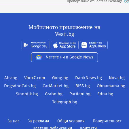
Препоръчано от Content Exchange
Мобилното приложение на
Vesti.bg
Четете ни в Google News
Abv.bg
Vbox7.com
Gong.bg
DarikNews.bg
Nova.bg
DogsAndCats.bg
CarMarket.bg
BISS.bg
Ohnamama.bg
Sinoptik.bg
Grabo.bg
Pariteni.bg
Edna.bg
Telegraph.bg
За нас
За реклама
Общи условия
Поверителност
Платени публикации
Контакти