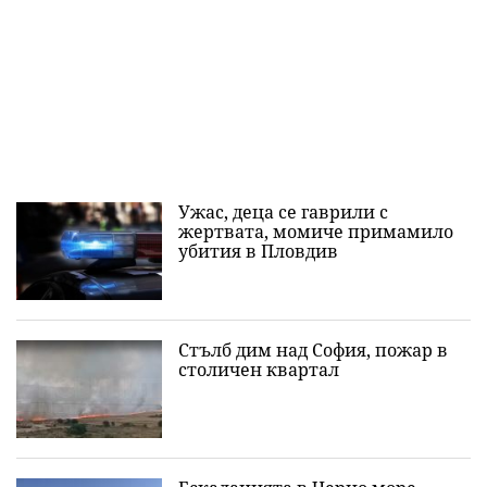
Ужас, деца се гаврили с
жертвата, момиче примамило
убития в Пловдив
Стълб дим над София, пожар в
столичен квартал