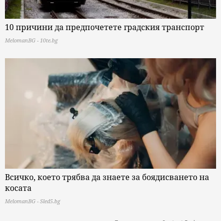
10 причини да предпочетете градския транспорт
MelomanBG - 10te.bg
Всичко, което трябва да знаете за боядисването на
косата
MelomanBG - Sled5.bg