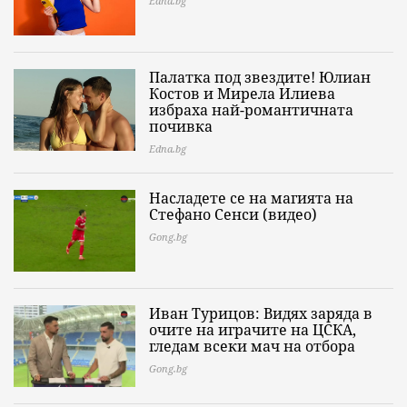
Edna.bg
Палатка под звездите! Юлиан
Костов и Мирела Илиева
избраха най-романтичната
почивка
Edna.bg
Насладете се на магията на
Стефано Сенси (видео)
Gong.bg
Иван Турицов: Видях заряда в
очите на играчите на ЦСКА,
гледам всеки мач на отбора
Gong.bg