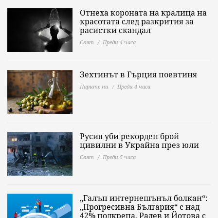
Отнеха короната на кралица на
красотата след разкрития за
расистки скандал
Свят
Преди 4 часа
Зехтинът в Гърция поевтиня
Парите ни
Преди 4 часа
Русия уби рекорден брой
цивилни в Украйна през юли
Свят
Преди 5 часа
„Галъп интернешънъл болкан“:
„Прогресивна България“ с над
42% подкрепа, Радев и Йотова с