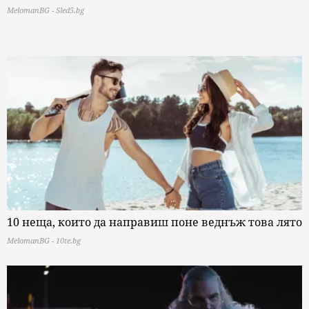
MelomanBG - Sled5.bg
10 неща, които да направиш поне веднъж това лято
MelomanBG - 10te.bg