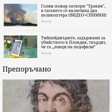
Голям пожар затвори "Тракия",
в гасенето се включиха два
хеликоптера (ВИДЕО+СНИМКИ)
Nova.bg
Тийнейджърите, задържани за
убийството в Пловдив, твърдят,
че са „ловци на педофили”
Nova.bg
Препоръчано