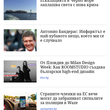
Ескалацията в Черно море
заплашва света с нова криза
Антонио Бандерас: Инфарктът е
най-хубавото нещо, което ми се
е случвало
От Пловдив до Milan Design
Week: Как ROOMSTUDIO създава
български high-end дизайн
biss.bg
Страните-членки на ЕС вече
могат да забраняват сигналите
за полиция в Waze
carmarket.bg