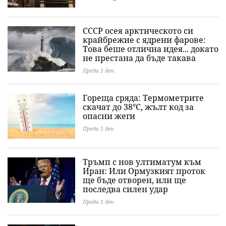
СССР осея арктическото си
крайбрежие с ядрени фарове:
Това беше отлична идея... докато
не престана да бъде такава
Преди 1 ден
Гореща сряда: Термометрите
скачат до 38°C, жълт код за
опасни жеги
Преди 1 ден
Тръмп с нов ултиматум към
Иран: Или Ормузкият проток
ще бъде отворен, или ще
последва силен удар
Преди 1 ден