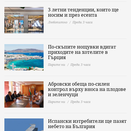
3 летни тенденции, които ще
носим и през есента
Любопитно
Преди 3 часа
По-скъпите нощувки вдигат
приходите на хотелите в
Гърция
Парите ни
Преди 3 часа
Абровски обеща по-силен
контрол върху вноса на плодове
и зеленчуци
Парите ни
Преди 3 часа
Испански изтребители ще пазят
небето на България