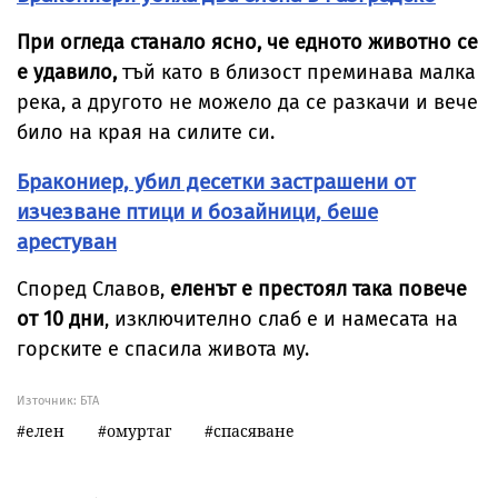
При огледа станало ясно, че едното животно се
е удавило,
тъй като в близост преминава малка
река, а другото не можело да се разкачи и вече
било на края на силите си.
Бракониер, убил десетки застрашени от
изчезване птици и бозайници, беше
арестуван
Според Славов,
еленът е престоял така повече
от 10 дни
, изключително слаб е и намесата на
горските е спасила живота му.
Източник:
БТА
елен
омуртаг
спасяване