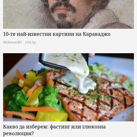
10-те най-известни картини на Караваджо
MelomanBG - 10te.bg
Какво да изберем: фастинг или глюкозна
революция?