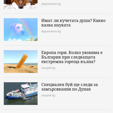
dogsandcats.bg
Имат ли кучетата душа? Какво
казва науката
dogsandcats.bg
Европа гори. Колко уязвима е
България при следващата
екстремна гореща вълна?
sinoptik.bg
Специален буй ще следи за
замърсявания по Дунав
sinoptik.bg