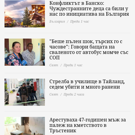
Конфликтът в Банско:
Чуждестранните деца са били у
нас по инициатива на България
България
Преди 1 час
"Беше пълен шок, търсих го с
часове": Говори бащата на
сваленото от автобус момче със
СОП
Свят
Преди 1 час
Стрелба в училище в Тайланд,
седем убити и много ранени
Свят
Преди 2 часа
Арестуваха 47-годишен мъж за
палеж на кметството в
Тръстеник