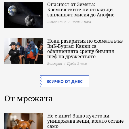
Опасност от Земята:
Космическите ни отпадъци
заплашват мисия до Апофис
Любопитно
Преди 2 часа
Нови разкрития по схемата във
ВиК-Бургас: Какви са
обвиненията срещу бившия
шеф на дружеството
България
Преди 3 часа
ВСИЧКО ОТ ДНЕС
От мрежата
Не е инат! Защо кучето ви
унищожава вещи, когато остане
само