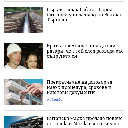
Бързият влак София – Варна
блъсна и уби жена край Велико
Търново
Братът на Анджелина Джоли
разкри, че е гей след развода със
съпругата си
Прекратяване на договор за
наем: процедура, срокове и
ключови документи
pariteni.bg
Китайска марка продаде повече
от Honda и Mazda взети заедно