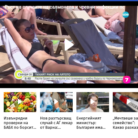
Извънредни
Нов разтърсващ
Енергийният
„Мечтаеше за
проверки на
случай с АГ лекар
министър:
семейство“:
БАБХ по борсите
от Варна:
България има
Какво разка
за плодове и
Семейство
рекорден износ
близките на
зеленчуци
разкри фатална
на ток, АЕЦ
убития мъж в