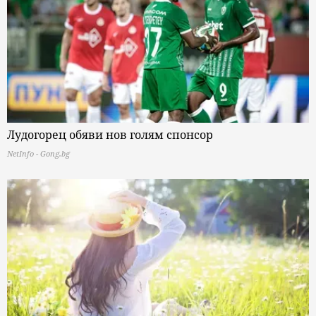
Лудогорец обяви нов голям спонсор
NetInfo - Gong.bg