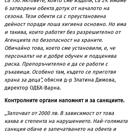
са 150. Актовете, които сме издали, са 29. Имаме
6 затворени обекта дотук от началото на
сезона. Тези обекти са с преустановена
дейност поради лоша хигиена основно. Но има
и такива, които работят без разрешително от
Агенцията по безопасност на храните.
Обичайно това, което сме установили, е, че
персоналът не е добре обучен и подценява
риска. Препоръчително е да се работи с
ръкавици. Особено там, където се приготвя
храна за деца”,
обясни д-р Златина Димова,
директор ОДБХ-Варна.
Контролните органи напомнят и за санкциите.
„Започват от 2000 лв. В зависимост от това
каква е степента на нарушението. Най-голямата
санкция обаче е запечатването на обекта и