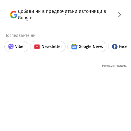
Добави ни в предпочитани източници в
Google
Последвайте ни
Viber
Newsletter
Google News
Faceb