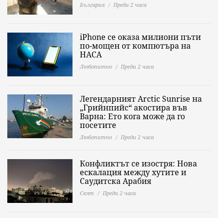
България
Преди 2 часа
iPhone се оказа милиони пъти
по-мощен от компютъра на
НАСА
Любопитно
Преди 2 часа
Легендарният Arctic Sunrise на
„Грийнпийс“ акостира във
Варна: Ето кога може да го
посетите
Любопитно
Преди 2 часа
Конфликтът се изостря: Нова
ескалация между хутите и
Саудитска Арабия
Свят
Преди 2 часа