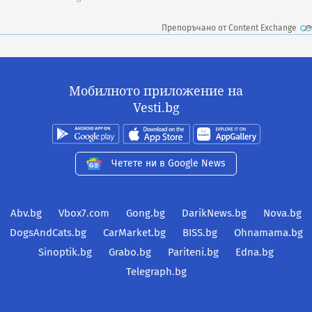
Препоръчано от Content Exchange
Мобилното приложение на
Vesti.bg
Четете ни в Google News
Abv.bg
Vbox7.com
Gong.bg
DarikNews.bg
Nova.bg
DogsAndCats.bg
CarMarket.bg
BISS.bg
Ohnamama.bg
Sinoptik.bg
Grabo.bg
Pariteni.bg
Edna.bg
Telegraph.bg