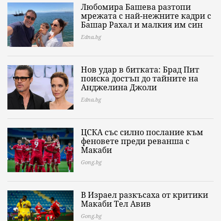
Любомира Башева разтопи
мрежата с най-нежните кадри с
Башар Рахал и малкия им син
Edna.bg
Нов удар в битката: Брад Пит
поиска достъп до тайните на
Анджелина Джоли
Edna.bg
ЦСКА със силно послание към
феновете преди реванша с
Макаби
Gong.bg
В Израел разкъсаха от критики
Макаби Тел Авив
Gong.bg