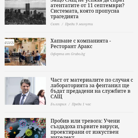
атентатите от 11 септември?
Системата, която пропусна
трагедията
Свят
Преди 9 минути
Хапване с компанията -
Ресторант Аракс
Оферта от Grabo.bg
Част от материалите по случая с
лабораторията за фентанил ще
бъдат предадени на службите в
САЩ
България
Преди 1 час
Пробив или тревога: Учени
създадоха първите вируси,
проектирани от изкуствен
интелект