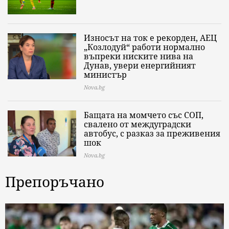
Износът на ток е рекорден, АЕЦ
„Козлодуй“ работи нормално
въпреки ниските нива на
Дунав, увери енергийният
министър
Nova.bg
Бащата на момчето със СОП,
свалено от междуградски
автобус, с разказ за преживения
шок
Nova.bg
Препоръчано