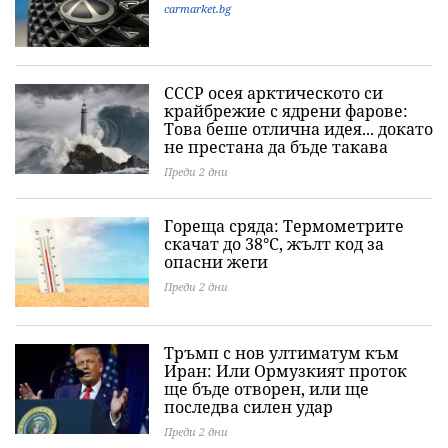
carmarket.bg
СССР осея арктическото си
крайбрежие с ядрени фарове:
Това беше отлична идея... докато
не престана да бъде такава
Преди 2 дни
Гореща сряда: Термометрите
скачат до 38°C, жълт код за
опасни жеги
Преди 2 дни
Тръмп с нов ултиматум към
Иран: Или Ормузкият проток
ще бъде отворен, или ще
последва силен удар
Преди 2 дни