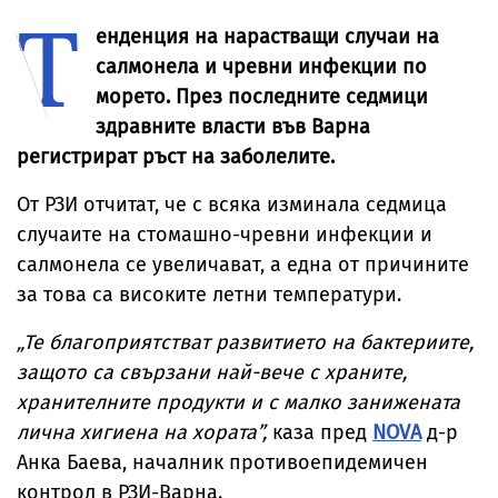
Т
грешка с бебето
„Козлодуй“
Пловдив
им
работи без
енденция на нарастващи случаи на
проблеми
въпреки Дунав
салмонела и чревни инфекции по
морето. През последните седмици
здравните власти във Варна
регистрират ръст на заболелите.
От РЗИ отчитат, че с всяка изминала седмица
случаите на стомашно-чревни инфекции и
салмонела се увеличават, а една от причините
за това са високите летни температури.
„Те благоприятстват развитието на бактериите,
защото са свързани най-вече с храните,
хранителните продукти и с малко занижената
лична хигиена на хората”,
каза пред
NOVA
д-р
Анка Баева, началник противоепидемичен
контрол в РЗИ-Варна.