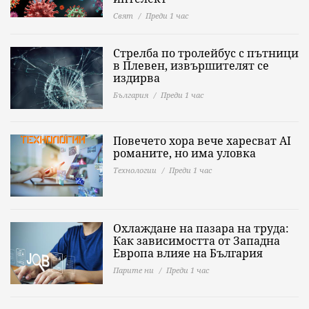
Свят
Преди 1 час
Стрелба по тролейбус с пътници
в Плевен, извършителят се
издирва
България
Преди 1 час
Повечето хора вече харесват AI
романите, но има уловка
Технологии
Преди 1 час
Охлаждане на пазара на труда:
Как зависимостта от Западна
Европа влияе на България
Парите ни
Преди 1 час