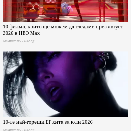
10 филма, които ще можем да гледаме през август
2026 в HBO Max
MelomanBG - 10te.bg
10-те най-горещи БГ хита за юли 2026
MelomanBG - 10te.bg