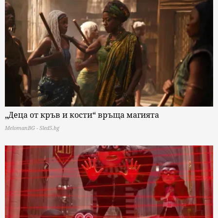
„Деца от кръв и кости“ връща магията
MelomanBG - Sled5.bg