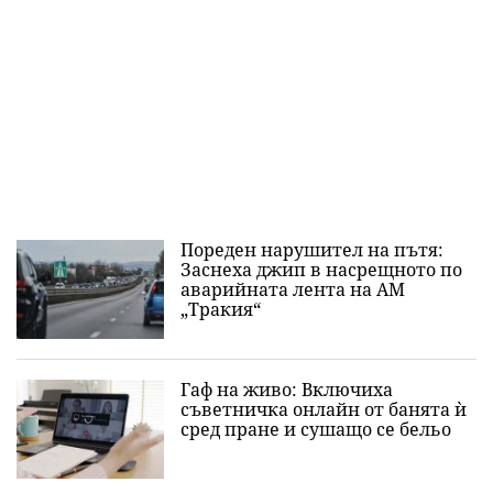
Пореден нарушител на пътя:
Заснеха джип в насрещното по
аварийната лента на АМ
„Тракия“
Гаф на живо: Включиха
съветничка онлайн от банята ѝ
сред пране и сушащо се бельо