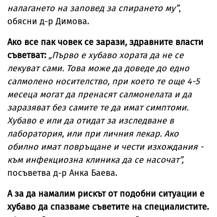
налагането на заповед за спирането му”
,
обясни д-р Димова.
Ако все пак човек се зарази, здравните власти
съветват:
„Първо е хубаво хората да не се
лекуват сами. Това може да доведе до едно
салмолено носителство, при което те още 4-5
месеца могат да пренасят салмонелата и да
заразяват без самите те да имат симптоми.
Хубаво е или да отидат за изследване в
лаборатория, или при личния лекар. Ако
обилно имат повръщане и чести изхождания -
към инфекциозна клиника да се насочат”,
посъветва д-р Анка Баева.
А за да намалим рискът от подобни ситуации е
хубаво да спазваме съветите на специалистите.