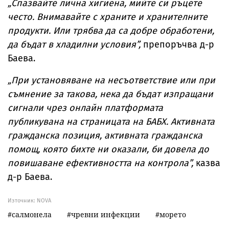
„Спазвайте лична хигиена, мийте си ръцете
често. Внимавайте с храните и хранителните
продукти. Или трябва да са добре обработени,
да бъдат в хладилни условия”,
препоръчва д-р
Баева.
„При установяване на несъответствие или при
съмнение за такова, нека да бъдат изпращани
сигнали чрез онлайн платформата
публикувана на страницата на БАБХ. Активната
гражданска позиция, активната гражданска
помощ, която бихте ни оказали, би довела до
повишаване ефективността на контрола”,
казва
д-р Баева.
Източник:
NOVA
салмонела
чревни инфекции
морето