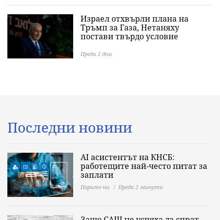
Израел отхвърли плана на
Тръмп за Газа, Нетаняху
постави твърдо условие
Преди 2 дни
Последни новини
AI асистентът на КНСБ:
работещите най-често питат за
заплати
Парите ни
Преди 2 минути
Защо САЩ не успяха да спрат