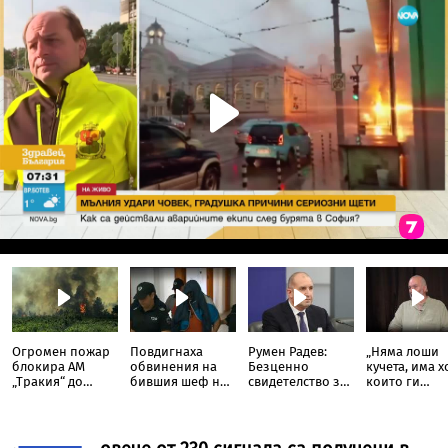
Огромен пожар
Повдигнаха
Румен Радев:
„Няма лоши
блокира АМ
обвинения на
Безценно
кучета, има х
„Тракия“ до
бившия шеф на
свидетелство за
които ги
отбивката за
ВиК-Бургас
борбите на
третират кат
Велинград
македонските
играчки“:
българи
Треньорът и
зоопсихолог