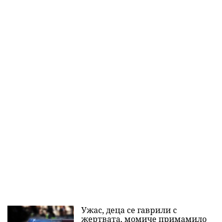
Ужас, деца се гаврили с
жертвата, момиче примамило