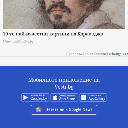
10-те най-известни картини на Караваджо
MelomanBG - 10te.bg
Препоръчано от Content Exchange
Мобилното приложение на
Vesti.bg
Четете ни в Google News