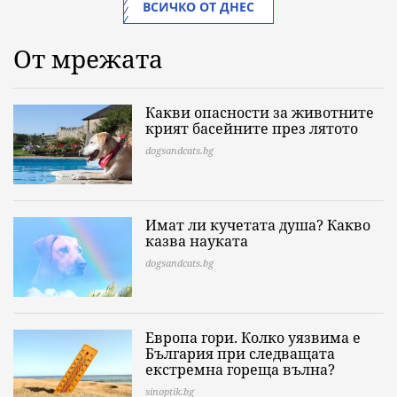
ВСИЧКО ОТ ДНЕС
От мрежата
Какви опасности за животните
крият басейните през лятото
dogsandcats.bg
Имат ли кучетата душа? Какво
казва науката
dogsandcats.bg
Европа гори. Колко уязвима е
България при следващата
екстремна гореща вълна?
sinoptik.bg