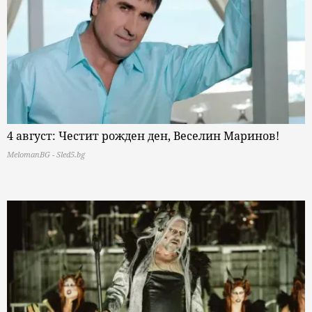
4 август: Честит рожден ден, Веселин Маринов!
MelomanBG - Sled5.bg