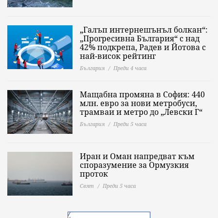
„Галъп интернешънъл болкан“:
„Прогресивна България“ с над
42% подкрепа, Радев и Йотова с
най-висок рейтинг
България
Преди 4 часа
Мащабна промяна в София: 440
млн. евро за нови метробуси,
трамваи и метро до „Левски Г“
България
Преди 5 часа
Иран и Оман напредват към
споразумение за Ормузкия
проток
Свят
Преди 5 часа