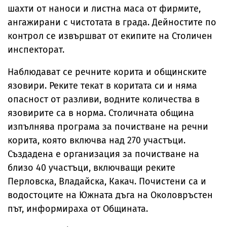
шахти от наноси и листна маса от фирмите,
ангажирани с чистотата в града. Дейностите по
контрол се извършват от екипите на Столичен
инспекторат.
Наблюдават се речните корита и общинските
язовири. Реките текат в коритата си и няма
опасност от разливи, водните количества в
язовирите са в норма. Столичната община
изпълнява програма за почистване на речни
корита, която включва над 270 участъци.
Създадена е организация за почистване на
близо 40 участъци, включващи реките
Перловска, Владайска, Какач. Почистени са и
водостоците на Южната дъга на Околовръстен
път, информираха от Общината.