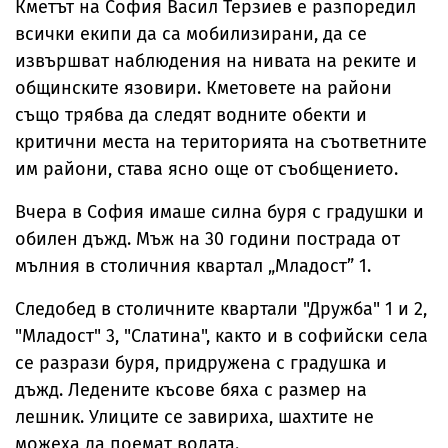
Кметът на София Васил Терзиев е разпоредил
всички екипи да са мобилизирани, да се
извършват наблюдения на нивата на реките и
общинските язовири. Кметовете на райони
също трябва да следят водните обекти и
критични места на територията на съответните
им райони, става ясно още от съобщението.
Вчера в София имаше силна буря с градушки и
обилен дъжд. Мъж на 30 години пострада от
мълния в столичния квартал „Младост” 1.
Следобед в столичните квартали "Дружба" 1 и 2,
"Младост" 3, "Слатина", както и в софийски села
се разрази буря, придружена с градушка и
дъжд. Ледените късове бяха с размер на
лешник. Улиците се завириха, шахтите не
можеха да поемат водата.