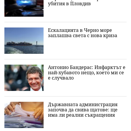
убития в Пловдив
Ескалацията в Черно море
заплашва света с нова криза
Антонио Бандерас: Инфарктът е
най-хубавото нещо, което ми се
е случвало
Държавната администрация
започва да свива щатове: ще
има ли реални съкращения