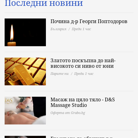
Последни новини
Почина д-р Георги Поптодоров
България
Преди 1 час
Златото поскъпна до най-
високото си ниво от юни
Парите ни
Преди 1 час
Масаж на цяло тяло - D&S
Massage Studio
Оферта от Grabo.bg