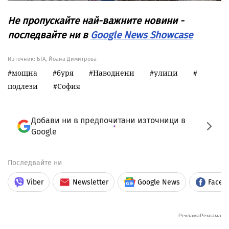
Не пропускайте най-важните новини -
последвайте ни в
Google News Showcase
Източник:
БТА, Йоана Димитрова
мощна
буря
Наводнени
улици
подлези
София
Добави ни в предпочитани източници в
Google
Последвайте ни
Viber
Newsletter
Google News
Faceb