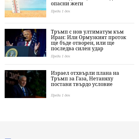
опасни жеги
Преди 1 ден
Тръмп с нов ултиматум към
Иран: Или Ормузкият проток
ще бъде отворен, или ще
последва силен удар
Преди 1 ден
Израел отхвърли плана на
Тръмп за Газа, Нетаняху
постави твърдо условие
Преди 1 ден