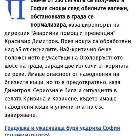
П
овече от 230 сигнала са получени в
Александър
Георгиев
София снощи след обилните валежи,
специално з
обстановката в града се
Vesti.bg
нормализира
, каза директорът на
дирекция "Аварийна помощ и превенция"
Красимир Димитров. През нощта са обработени
над 45 от сигналите. Най-критично беше
положението в участъци на Околовръстното
шосе на града, заради две излезли от коритата
си реки. Имаше опасност от наводнения на
близките къщи, но то е предотвратено, каза
Димитров. Сериозна е била и ситуацията в
селата Кривина и Казичене, където имаше
наводнени къщи и улични платна със
завиряване.
Градушка и ужасяваща буря удариха София