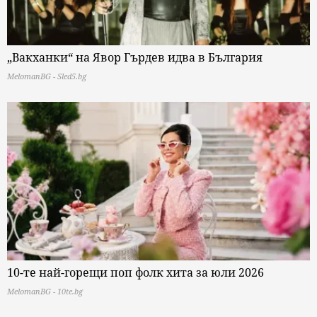
„Вакханки“ на Явор Гърдев идва в България
MelomanBG - Sled5.bg
10-те най-горещи поп фолк хита за юли 2026
MelomanBG - 10te.bg