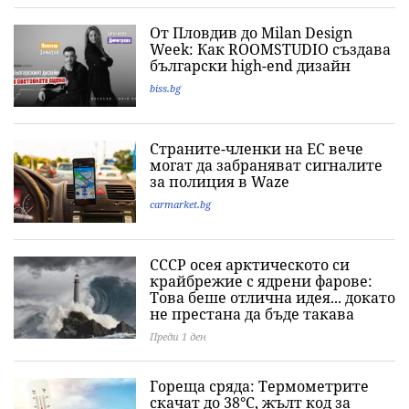
От Пловдив до Milan Design
Week: Как ROOMSTUDIO създава
български high-end дизайн
biss.bg
Страните-членки на ЕС вече
могат да забраняват сигналите
за полиция в Waze
carmarket.bg
СССР осея арктическото си
крайбрежие с ядрени фарове:
Това беше отлична идея... докато
не престана да бъде такава
Преди 1 ден
Гореща сряда: Термометрите
скачат до 38°C, жълт код за