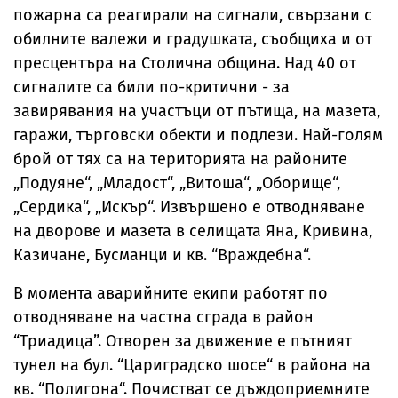
пожарна са реагирали на сигнали, свързани с
обилните валежи и градушката, съобщиха и от
пресцентъра на Столична община. Над 40 от
сигналите са били по-критични - за
завирявания на участъци от пътища, на мазета,
гаражи, търговски обекти и подлези. Най-голям
брой от тях са на територията на районите
„Подуяне“, „Младост“, „Витоша“, „Оборище“,
„Сердика“, „Искър“. Извършено е отводняване
на дворове и мазета в селищата Яна, Кривина,
Казичане, Бусманци и кв. “Враждебна“.
В момента аварийните екипи работят по
отводняване на частна сграда в район
“Триадица”. Отворен за движение е пътният
тунел на бул. “Цариградско шосе“ в района на
кв. “Полигона“. Почистват се дъждоприемните