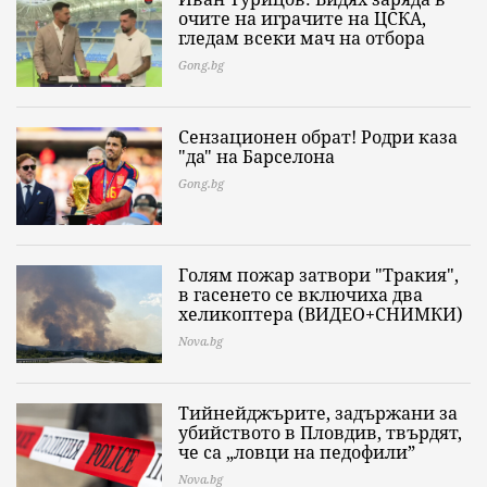
очите на играчите на ЦСКА,
гледам всеки мач на отбора
Gong.bg
Сензационен обрат! Родри каза
"да" на Барселона
Gong.bg
Голям пожар затвори "Тракия",
в гасенето се включиха два
хеликоптера (ВИДЕО+СНИМКИ)
Nova.bg
Тийнейджърите, задържани за
убийството в Пловдив, твърдят,
че са „ловци на педофили”
Nova.bg