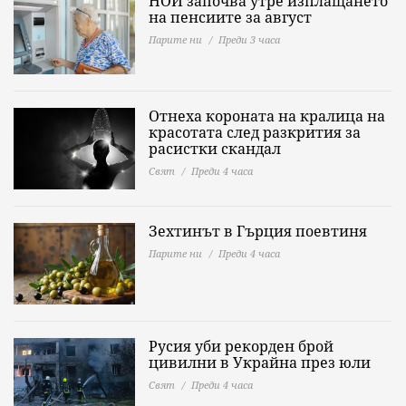
НОИ започва утре изплащането
на пенсиите за август
Парите ни
Преди 3 часа
Отнеха короната на кралица на
красотата след разкрития за
расистки скандал
Свят
Преди 4 часа
Зехтинът в Гърция поевтиня
Парите ни
Преди 4 часа
Русия уби рекорден брой
цивилни в Украйна през юли
Свят
Преди 4 часа