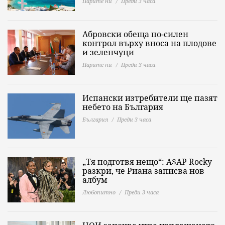
Парите ни
Преди 3 часа
Абровски обеща по-силен
контрол върху вноса на плодове
и зеленчуци
Парите ни
Преди 3 часа
Испански изтребители ще пазят
небето на България
България
Преди 3 часа
„Тя подготвя нещо“: A$AP Rocky
разкри, че Риана записва нов
албум
Любопитно
Преди 3 часа