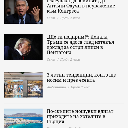
Гласуваха да обвинят д-р
Антъни Фаучи в неуважение
към Конгреса
Свят
Преди 2 часа
„Ще ги издирим!“: Доналд
Тръмп се ядоса след изтекъл
доклад за остри липси в
Пентагона
Свят
Преди 2 часа
3 летни тенденции, които ще
носим и през есента
Любопитно
Преди 3 часа
По-скъпите нощувки вдигат
приходите на хотелите в
Гърция