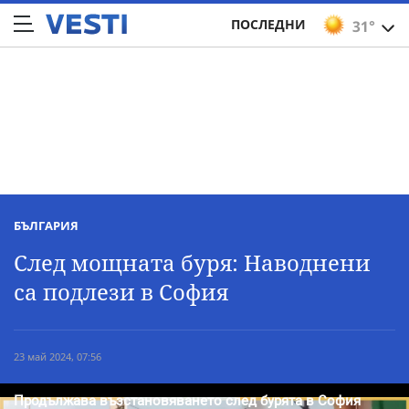
ПОСЛЕДНИ
31°
БЪЛГАРИЯ
След мощната буря: Наводнени
са подлези в София
23 май 2024, 07:56