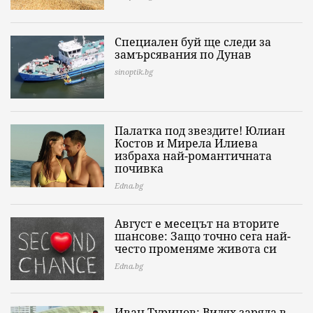
Специален буй ще следи за
замърсявания по Дунав
sinoptik.bg
Палатка под звездите! Юлиан
Костов и Мирела Илиева
избраха най-романтичната
почивка
Edna.bg
Август е месецът на вторите
шансове: Защо точно сега най-
често променяме живота си
Edna.bg
Иван Турицов: Видях заряда в