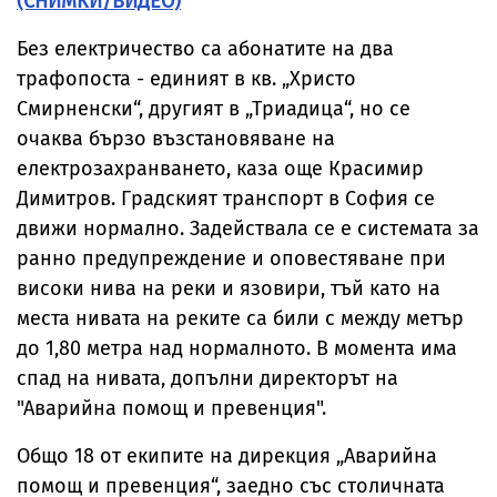
(СНИМКИ/ВИДЕО)
Без електричество са абонатите на два
трафопоста - единият в кв. „Христо
Смирненски“, другият в „Триадица“, но се
очаква бързо възстановяване на
електрозахранването, каза още Красимир
Димитров. Градският транспорт в София се
движи нормално. Задействала се е системата за
ранно предупреждение и оповестяване при
високи нива на реки и язовири, тъй като на
места нивата на реките са били с между метър
до 1,80 метра над нормалното. В момента има
спад на нивата, допълни директорът на
"Аварийна помощ и превенция".
Общо 18 от екипите на дирекция „Аварийна
помощ и превенция“, заедно със столичната