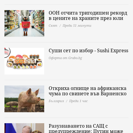
ООН отчита тригодишен рекорд
в цените на храните през юли
Свят
Преди 51 минути
Суши сет по избор - Sushi Express
Оферта от Grabo.bg
Откриха огнище на африканска
чума по свинете във Варненско
България
Преди 1 час
Разузнаването на САЩ с
предупреждение: Путин може