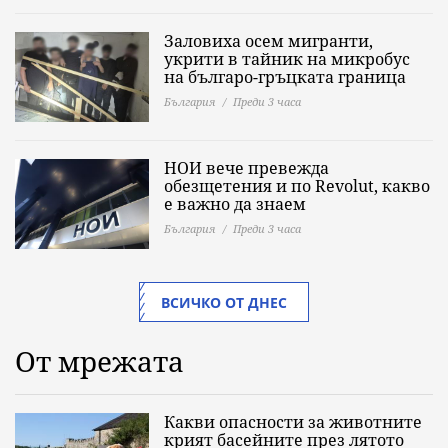
Заловиха осем мигранти,
укрити в тайник на микробус
на българо-гръцката граница
България
Преди 3 часа
НОИ вече превежда
обезщетения и по Revolut, какво
е важно да знаeм
България
Преди 3 часа
ВСИЧКО ОТ ДНЕС
От мрежата
Какви опасности за животните
крият басейните през лятото