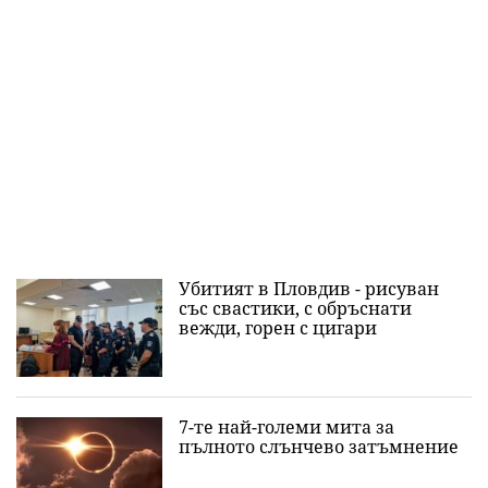
Убитият в Пловдив - рисуван
със свастики, с обръснати
вежди, горен с цигари
7-те най-големи мита за
пълното слънчево затъмнение