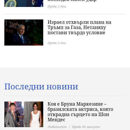
Преди 2 дни
Израел отхвърли плана на
Тръмп за Газа, Нетаняху
постави твърдо условие
Преди 2 дни
Последни новини
Коя е Бруна Маркезине –
бразилската актриса, която
открадна сърцето на Шон
Мендес
Любопитно
Преди 40 минути