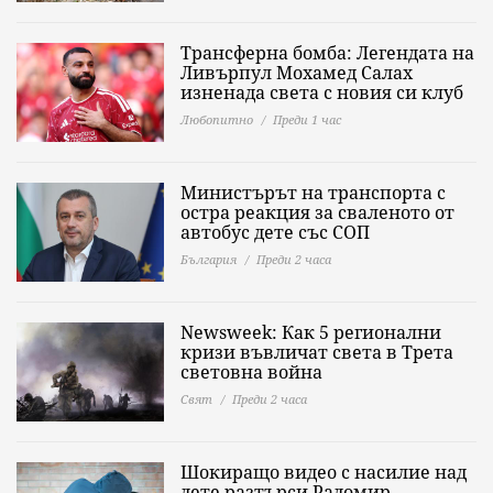
Трансферна бомба: Легендата на
Ливърпул Мохамед Салах
изненада света с новия си клуб
Любопитно
Преди 1 час
Министърът на транспорта с
остра реакция за сваленото от
автобус дете със СОП
България
Преди 2 часа
Newsweek: Как 5 регионални
кризи въвличат света в Трета
световна война
Свят
Преди 2 часа
Шокиращо видео с насилие над
дете разтърси Радомир,