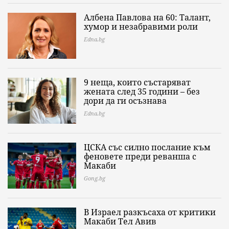
Албена Павлова на 60: Талант,
хумор и незабравими роли
Edna.bg
9 неща, които състаряват
жената след 35 години – без
дори да ги осъзнава
Edna.bg
ЦСКА със силно послание към
феновете преди реванша с
Макаби
Gong.bg
В Израел разкъсаха от критики
Макаби Тел Авив