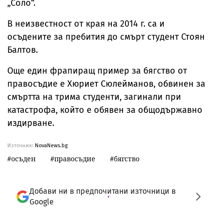
„Соло“.
В неизвестност от края на 2014 г. са и
осъдените за пребития до смърт студент Стоян
Балтов.
Още един фрапиращ пример за бягство от
правосъдие е Хюриет Сюлейманов, обвинен за
смъртта на трима студенти, загинали при
катастрофа, който е обявен за общодържавно
издирване.
Източник:
NovaNews.bg
осъден
правосъдие
бягство
Добави ни в предпочитани източници в
Google