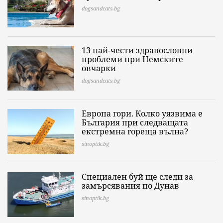
dogsandcats.bg
13 най-чести здравословни
проблеми при Немските
овчарки
dogsandcats.bg
Европа гори. Колко уязвима е
България при следващата
екстремна гореща вълна?
sinoptik.bg
Специален буй ще следи за
замърсявания по Дунав
sinoptik.bg