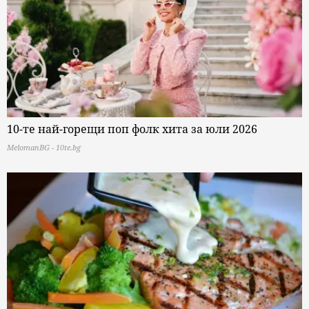
10-те най-горещи поп фолк хита за юли 2026
MelomanBG - 10te.bg