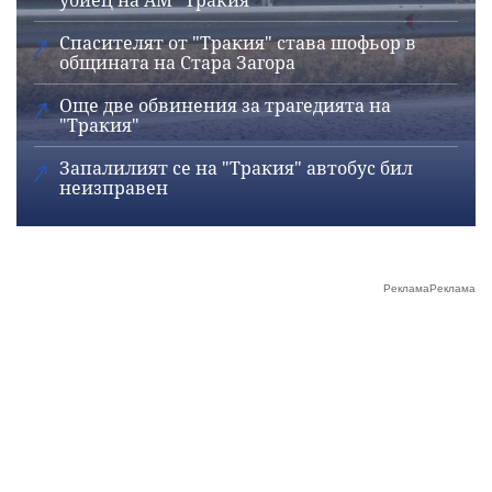
убиец на АМ "Тракия"
Спасителят от "Тракия" става шофьор в
общината на Стара Загора
Още две обвинения за трагедията на
"Тракия"
Запалилият се на "Тракия" автобус бил
неизправен