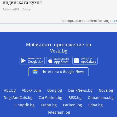
индийската кухня
MelomanBG - 10te.bg
Препоръчано от Content Exchange
Мобилното приложение на
Vesti.bg
Четете ни в Google News
Abv.bg
Vbox7.com
Gong.bg
DarikNews.bg
Nova.bg
DogsAndCats.bg
CarMarket.bg
BISS.bg
Ohnamama.bg
Sinoptik.bg
Grabo.bg
Pariteni.bg
Edna.bg
Telegraph.bg