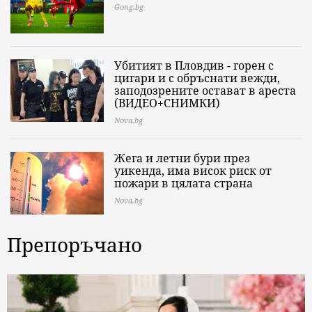
Gong.bg
Убитият в Пловдив - горен с
цигари и с обръснати вежди,
заподозрените остават в ареста
(ВИДЕО+СНИМКИ)
Nova.bg
Жега и летни бури през
уикенда, има висок риск от
пожари в цялата страна
Nova.bg
Препоръчано