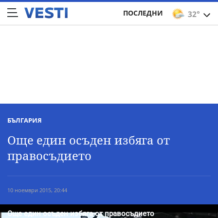
ПОСЛЕДНИ
32°
БЪЛГАРИЯ
Още един осъден избяга от
правосъдието
10 ноември 2015, 20:44