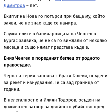
Димитров
– пет.
Екипът на Нова го потърси при баща му, който
заяви, че не знае къде се намира.
Служителите в баничарницата на Ченгел в
Бургас заявиха, че не са го виждали от няколко
месеца и също нямат представа къде е.
Ениз Ченгел е поредният беглец от родното
правосъдие.
Черната серия започва с братя Галеви, осъдени
за рекет и изнудвания. Те са зад граница от
години.
В нелегалност е и Илиян Тодоров, осъден на
доживотен затвор за двойното убийство пред