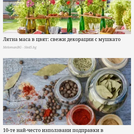
Лятна маса в цвят: свежи декорации с мушкато
MelomanBG - Sled5.bg
10-те най-често използвани подправки в