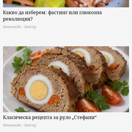
Какво да изберем: фастинг или глюкозна
революция?
MelomanBG - Sled5.bg
Класическа рецепта за руло „Стефани“
MelomanBG - Sled5.bg