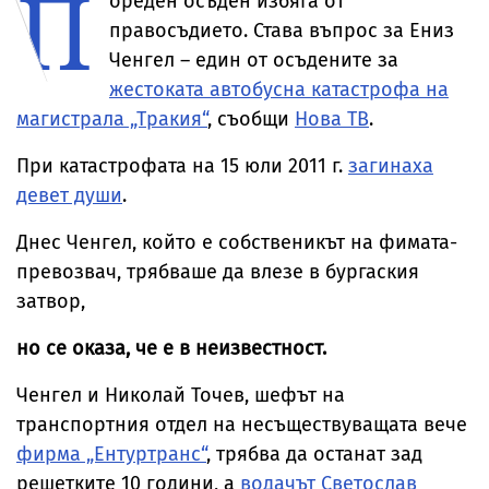
П
ореден осъден избяга от
събота
правосъдието. Става въпрос за Ениз
Ченгел – един от осъдените за
жестоката автобусна катастрофа на
магистрала „Тракия“
, съобщи
Нова ТВ
.
При катастрофата на 15 юли 2011 г.
загинаха
девет души
.
Днес Ченгел, който е собственикът на фимата-
превозвач, трябваше да влезе в бургаския
затвор,
но се оказа, че е в неизвестност.
Ченгел и Николай Точев, шефът на
транспортния отдел на несъществуващата вече
фирма „Ентуртранс“
, трябва да останат зад
решетките 10 години, а
водачът Светослав