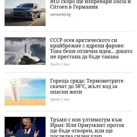
BYD скоро ще изпревари Dacia и
Citroеn в Германия
carmarket.bg
СССР осея арктическото си
крайбрежие с ядрени фарове:
Това беше отлична идея... докато
не престана да бъде такава
Преди 2 дни
Гореща сряда: Термометрите
скачат до 38°C, жълт код за
опасни жеги
Преди 2 дни
Тръмп с нов ултиматум към
Иран: Или Ормузкият проток
ще бъде отворен, или ще
последва силен удар