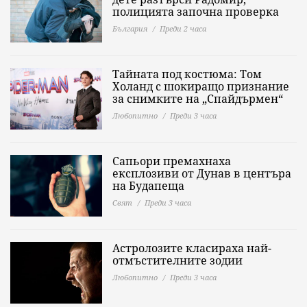
полицията започна проверка
България
Преди 2 часа
Тайната под костюма: Том
Холанд с шокиращо признание
за снимките на „Спайдърмен“
Любопитно
Преди 3 часа
Сапьори премахнаха
експлозиви от Дунав в центъра
на Будапеща
Свят
Преди 3 часа
Астролозите класираха най-
отмъстителните зодии
Любопитно
Преди 3 часа