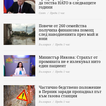
да тества НАТО в следващите
години
Свят
Преди 1 час
Повече от 260 семейства
получиха финансова помощ
след наводненията през май и
юни
България
Преди 1 час
Министър Ивкова: Страхът от
промяната не е излекувал нито
един пациент
България
Преди 1 час
Частично бедствено положение
в Перник заради пропаднал път
към газова станция
България
Преди 1 час