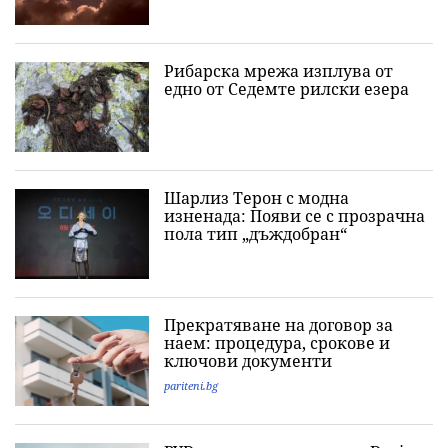
Рибарска мрежа изплува от
едно от Седемте рилски езера
Шарлиз Терон с модна
изненада: Появи се с прозрачна
пола тип „дъждобран“
Прекратяване на договор за
наем: процедура, срокове и
ключови документи
pariteni.bg