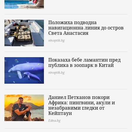
Положиха подводна
навигационна линия до остров
Света Анастасия
sinoptik.bg
Показаха бебе ламантин пред
публика в зоопарк в Китай
sinoptik.bg
Даниел Петканов покори
Африка: пингвини, акули и
незабравими гледки от
Кейптаун
Edna.bg