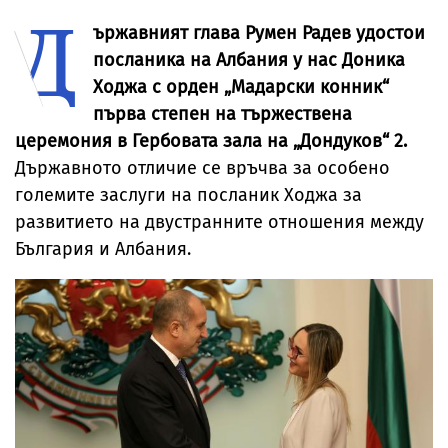
Д
етикетите - само
се прави
употреба на
в евро
инцидента
ържавният глава Румен Радев удостои
посланика на Албания у нас Доника
Ходжа с орден „Мадарски конник“
първа степен на тържествена
церемония в Гербовата зала на „Дондуков“ 2.
Държавното отличие се връчва за особено
големите заслуги на посланик Ходжа за
развитието на двустранните отношения между
България и Албания.