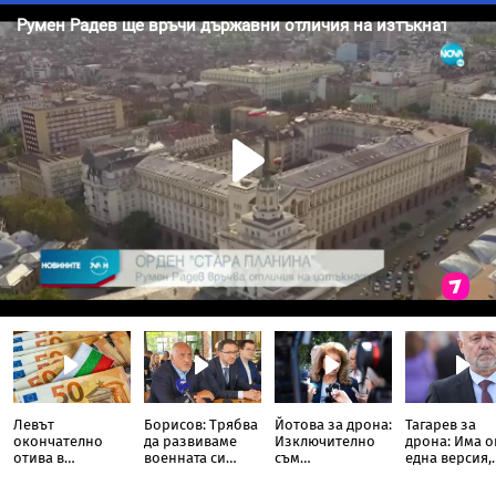
Левът
Борисов: Трябва
Йотова за дрона:
Тагарев за
окончателно
да развиваме
Изключително
дрона: Има 
отива в
военната си
съм
една версия,
историята: Oт
индустрия, в
разочарована от
която не бив
днес цените на
момента това не
политическата
изключваме