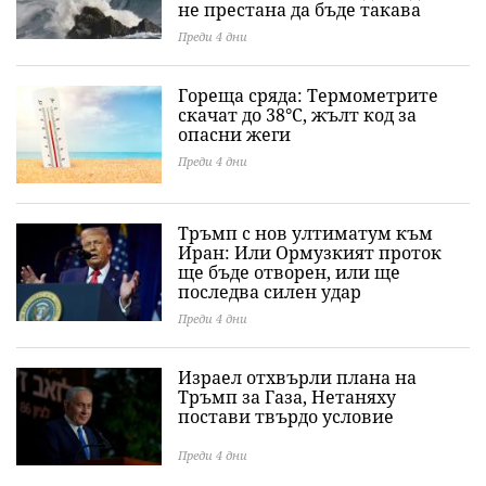
не престана да бъде такава
Преди 4 дни
Гореща сряда: Термометрите
скачат до 38°C, жълт код за
опасни жеги
Преди 4 дни
Тръмп с нов ултиматум към
Иран: Или Ормузкият проток
ще бъде отворен, или ще
последва силен удар
Преди 4 дни
Израел отхвърли плана на
Тръмп за Газа, Нетаняху
постави твърдо условие
Преди 4 дни