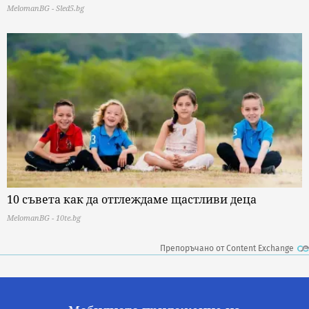
MelomanBG - Sled5.bg
10 съвета как да отглеждаме щастливи деца
MelomanBG - 10te.bg
Препоръчано от Content Exchange