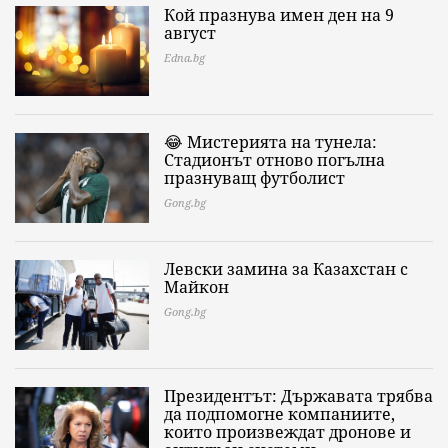
Кой празнува имен ден на 9
август
Edna.bg
😂 Мистерията на тунела:
Стадионът отново погълна
празнуващ футболист
Gong.bg
Левски замина за Казахстан с
Майкон
Gong.bg
Президентът: Държавата трябва
да подпомогне компаниите,
които произвеждат дронове и