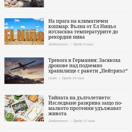
На прага на климатичен
кошмар: Вълна от Ел Ниньо
изтласква температурите до
рекордни нива
Любопитно
Преди 6 часа
Тревога в Германия: Засякоха
дронове над подземно
хранилище с ракети „Пейтриът“
Свят
Преди 14 часа
Тайната на дълголетието:
Изследване разкрива защо по-
малкото протеини удължават
живота
Любопитно
Преди 15 часа