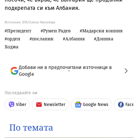
подкрепата си към Албания.
Източник:
БТА/Елена Николова
Президент
Румен Радев
Мадарски конник
орден
посланик
Албания
Доника
Ходжа
Добави ни в предпочитани източници в
Google
Последвайте ни
Viber
Newsletter
Google News
Faceb
По темата