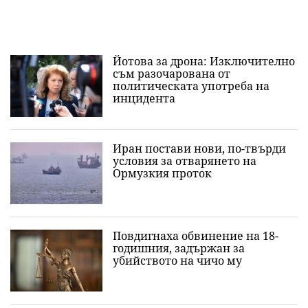
Йотова за дрона: Изключително
съм разочарована от
политическата употреба на
инцидента
Иран постави нови, по-твърди
условия за отварянето на
Ормузкия проток
Повдигнаха обвинение на 18-
годишния, задържан за
убийството на чичо му