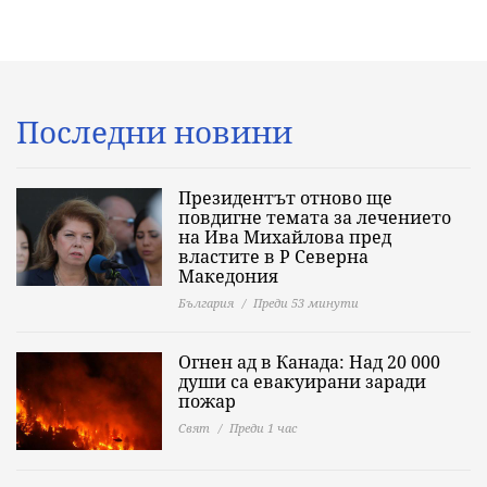
Последни новини
Президентът отново ще
повдигне темата за лечението
на Ива Михайлова пред
властите в Р Северна
Македония
България
Преди 53 минути
Огнен ад в Канада: Над 20 000
души са евакуирани заради
пожар
Свят
Преди 1 час