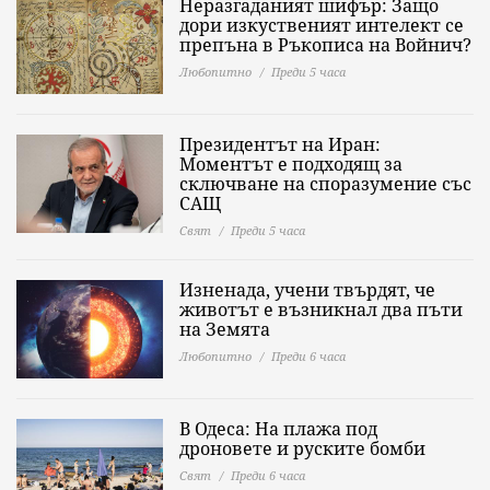
Неразгаданият шифър: Защо
дори изкуственият интелект се
препъна в Ръкописа на Войнич?
Любопитно
Преди 5 часа
Президентът на Иран:
Моментът е подходящ за
сключване на споразумение със
САЩ
Свят
Преди 5 часа
Изненада, учени твърдят, че
животът е възникнал два пъти
на Земята
Любопитно
Преди 6 часа
В Одеса: На плажа под
дроновете и руските бомби
Свят
Преди 6 часа