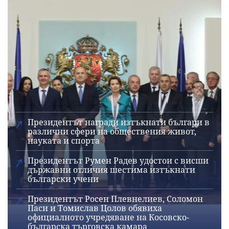
Президентът награди изтъкнати българи в
различни сфери на обществения живот,
науката и спорта
Президентът Румен Радев удостои с висши
държавни отличия шестима изтъкнати
български учени
Президентът Росен Плевнелиев, Соломон
Паси и Томислав Цолов обявиха
официалното учредяване на Косовско-
българска търговска камара