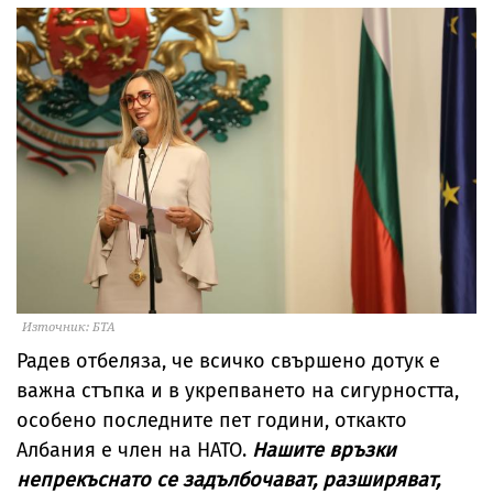
Източник: БТА
Радев отбеляза, че всичко свършено дотук е
важна стъпка и в укрепването на сигурността,
особено последните пет години, откакто
Албания е член на НАТО.
Нашите връзки
непрекъснато се задълбочават, разширяват,