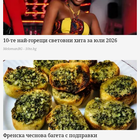
10-те най-горещи световни хита за юли 2026
MelomanBG - 10te.bg
Френска чеснова багета с подправки