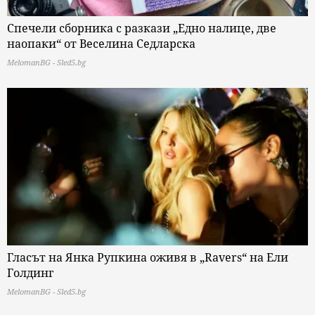
Спечели сборника с разкази „Едно налице, две
наопаки“ от Веселина Седларска
MelomanBG - Sled5.bg
Гласът на Янка Рупкина оживя в „Ravers“ на Ели
Голдинг
MelomanBG - Sled5.bg