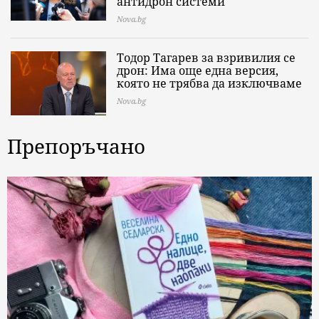
антидрон системи
Nova.bg
Тодор Тагарев за взривилия се
дрон: Има още една версия,
която не трябва да изключваме
Nova.bg
Препоръчано