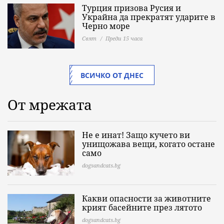
Турция призова Русия и
Украйна да прекратят ударите в
Черно море
Свят
Преди 15 часа
ВСИЧКО ОТ ДНЕС
От мрежата
Не е инат! Защо кучето ви
унищожава вещи, когато остане
само
dogsandcats.bg
Какви опасности за животните
крият басейните през лятото
dogsandcats.bg