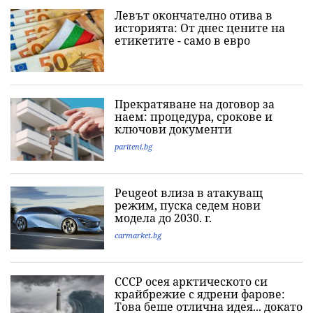
Левът окончателно отива в
историята: Oт днес цените на
етикетите - само в евро
Прекратяване на договор за
наем: процедура, срокове и
ключови документи
pariteni.bg
Peugeot влиза в атакуващ
режим, пуска седем нови
модела до 2030. г.
carmarket.bg
СССР осея арктическото си
крайбрежие с ядрени фарове:
Това беше отлична идея... докато