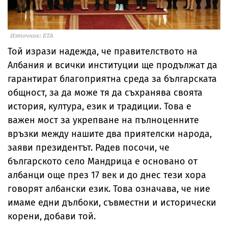
Източник: БТА
Той изрази надежда, че правителството на
Албания и всички институции ще продължат да
гарантират благоприятна среда за българската
общност, за да може тя да съхранява своята
история, култура, език и традиции. Това е
важен мост за укрепване на пълноценните
връзки между нашите два приятелски народа,
заяви президентът. Радев посочи, че
българското село Мандрица е основано от
албанци още през 17 век и до днес тези хора
говорят албански език. Това означава, че ние
имаме едни дълбоки, съвместни и исторически
корени, добави той.