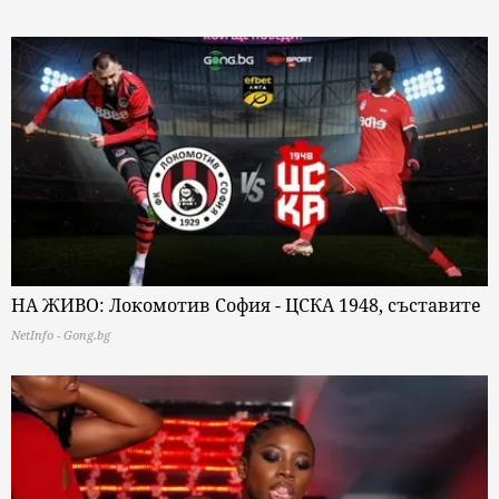
НА ЖИВО: Локомотив София - ЦСКА 1948, съставите
NetInfo - Gong.bg