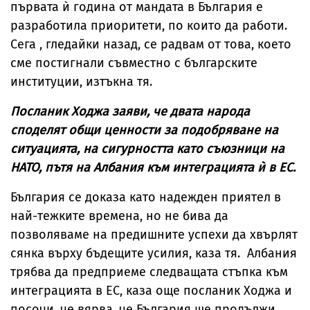
първата ѝ година от мандата в България е
разработила приоритети, по които да работи.
Сега , гледайки назад, се радвам от това, което
сме постигнали съвместно с българските
институции, изтъкна тя.
Посланик Ходжа заяви, че двата народа
споделят общи ценности за подобряване на
ситуацията, на сигурността като съюзници на
НАТО, пътя на Албания към интеграцията ѝ в ЕС.
България се доказа като надежден приятел в
най-тежките времена, но не бива да
позволяваме на предишните успехи да хвърлят
сянка върху бъдещите усилия, каза тя. Албания
трябва да предприеме следващата стъпка към
интеграцията в ЕС, каза още посланик Ходжа и
посочи, че вярва, че България ще продължи