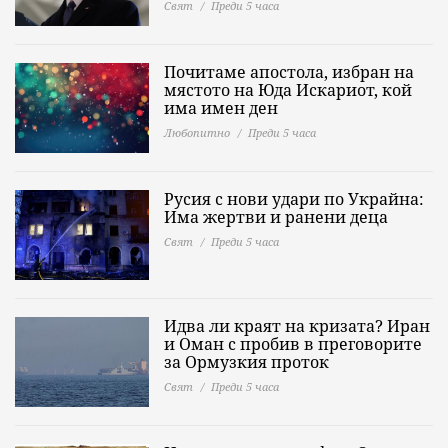
Свят
Преди 5 часа
Почитаме апостола, избран на
мястото на Юда Искариот, кой
има имен ден
Любопитно
Преди 5 часа
Русия с нови удари по Украйна:
Има жертви и ранени деца
Свят
Преди 5 часа
Идва ли краят на кризата? Иран
и Оман с пробив в преговорите
за Ормузкия проток
Свят
Преди 5 часа