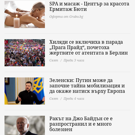
SPA и масаж - Център за красота
Ермитаж Бюти
Оферта от Grabo.bg
Хиляди се включиха в парада
„Прага Прайд“, почетоха
жертвите от атентата в Берлин
Свят
Преди 3 часа
Зеленски: Путин може да
започне тайна мобилизация и
да окаже натиск върху Европа
Свят
Преди 4 часа
Ракът на Джо Байдън се е
разпространил и е много
болезнен