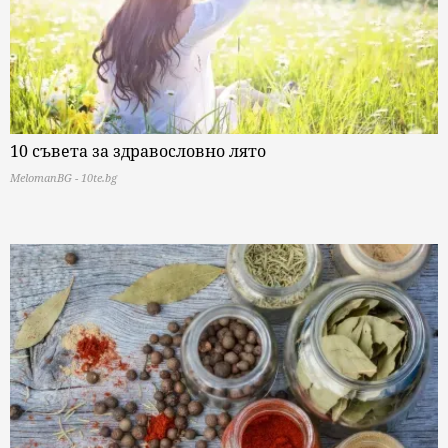
10 съвета за здравословно лято
MelomanBG - 10te.bg