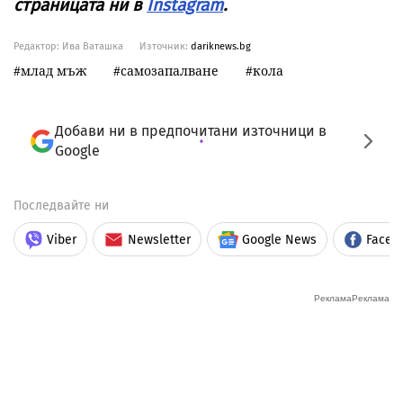
страницата ни в
Instagram
.
Редактор: Ива Ваташка
Източник:
dariknews.bg
млад мъж
самозапалване
кола
Добави ни в предпочитани източници в
Google
Последвайте ни
Viber
Newsletter
Google News
Faceb