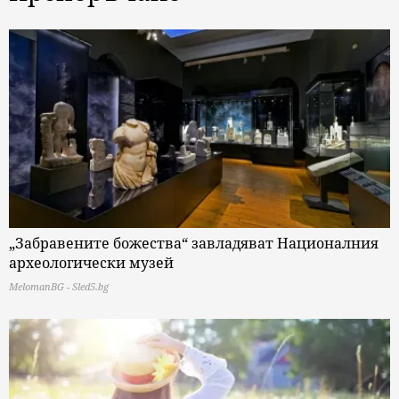
„Забравените божества“ завладяват Националния
археологически музей
MelomanBG - Sled5.bg