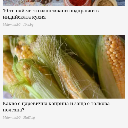
10-те най-често използвани подправки в
индийската кухня
MelomanBG - 10te.bg
Какво е царевична коприна и защо е толкова
полезна?
MelomanBG - Sled5.bg