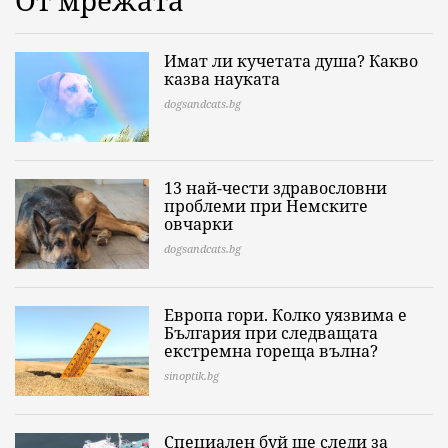
Имат ли кучетата душа? Какво
казва науката
dogsandcats.bg
13 най-чести здравословни
проблеми при Немските
овчарки
dogsandcats.bg
Европа гори. Колко уязвима е
България при следващата
екстремна гореща вълна?
sinoptik.bg
Специален буй ще следи за