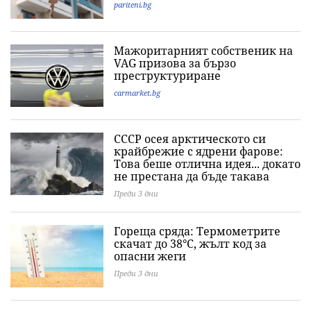
pariteni.bg
Мажоритарният собственик на
VAG призова за бързо
преструктуриране
carmarket.bg
СССР осея арктическото си
крайбрежие с ядрени фарове:
Това беше отлична идея... докато
не престана да бъде такава
Преди 3 дни
Гореща сряда: Термометрите
скачат до 38°C, жълт код за
опасни жеги
Преди 3 дни