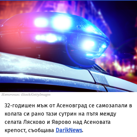
Източник: iStock/GettyImages
32-годишен мъж от Асеновград се самозапали в
колата си рано тази сутрин на пътя между
селата Лясково и Яврово над Асеновата
крепост, съобщава
DarikNews
.