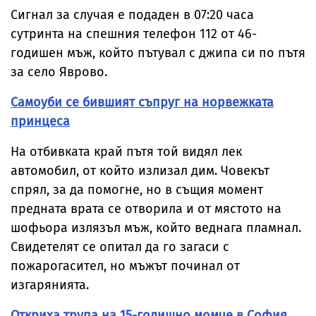
Сигнал за случая е подаден в 07:20 часа
сутринта на спешния телефон 112 от 46-
годишен мъж, който пътувал с джипа си по пътя
за село Яврово.
Самоуби се бившият съпруг на норвежката
принцеса
На отбивката край пътя той видял лек
автомобил, от който излизал дим. Човекът
спрял, за да помогне, но в същия момент
предната врата се отворила и от мястото на
шофьора излязъл мъж, който веднага пламнал.
Свидетелят се опитал да го загаси с
пожарогасител, но мъжът починал от
изгарянията.
Откриха трупа на 15-годишно момче в София