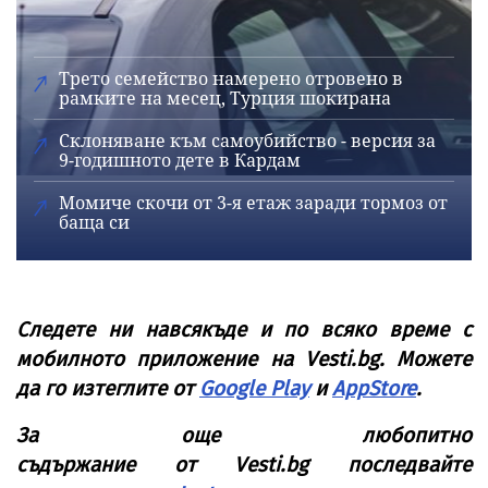
Трето семейство намерено отровено в
рамките на месец, Турция шокирана
Склоняване към самоубийство - версия за
9-годишното дете в Кардам
Момиче скочи от 3-я етаж заради тормоз от
баща си
Следете ни навсякъде и по всяко време с
мобилното приложение на
Vesti
.
bg
. Можете
да го изтеглите от
Google Play
и
AppStore
.
За още любопитно
съдържание от
Vesti
.
bg
последвайте