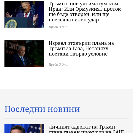
Тръмп с нов ултиматум към
Иран: Или Ормузкият проток
ще бъде отворен, или ще
последва силен удар
Преди 3 дни
Израел отхвърли плана на
Тръмп за Газа, Нетаняху
постави твърдо условие
Преди 3 дни
Последни новини
Личният адвокат на Тръмп
стана главен прокурор на САЩ