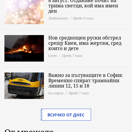
8 август: Отдаваме почит на
трима светци, кой има имен
ден
Любопитно
Преди 6 часа
Нов среднощен руски обстрел
срещу Киев, има жертви, сред
които и дете
Свят
Преди 7 часа
Важно за пътуващите в София:
Временно спират трамвайни
линии 12, 15 и 18
България
Преди 7 часа
ВСИЧКО ОТ ДНЕС
От мрежата