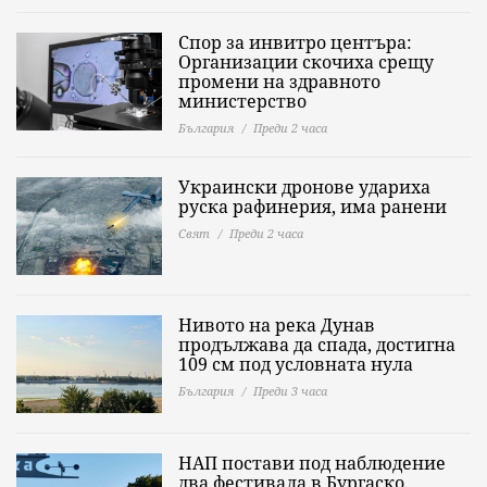
Спор за инвитро центъра:
Организации скочиха срещу
промени на здравното
министерство
България
Преди 2 часа
Украински дронове удариха
руска рафинерия, има ранени
Свят
Преди 2 часа
Нивото на река Дунав
продължава да спада, достигна
109 см под условната нула
България
Преди 3 часа
НАП постави под наблюдение
два фестивала в Бургаско