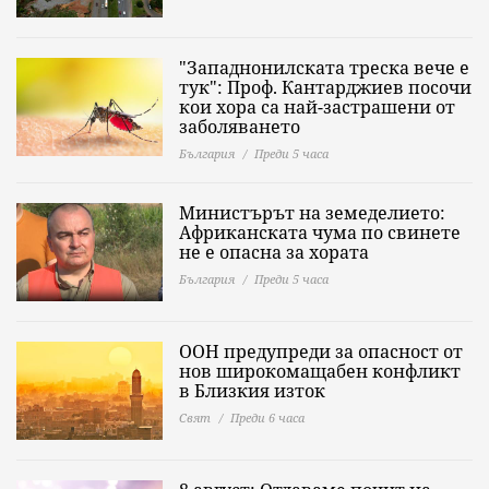
"Западнонилската треска вече е
тук": Проф. Кантарджиев посочи
кои хора са най-застрашени от
заболяването
България
Преди 5 часа
Министърът на земеделието:
Африканската чума по свинете
не е опасна за хората
България
Преди 5 часа
ООН предупреди за опасност от
нов широкомащабен конфликт
в Близкия изток
Свят
Преди 6 часа