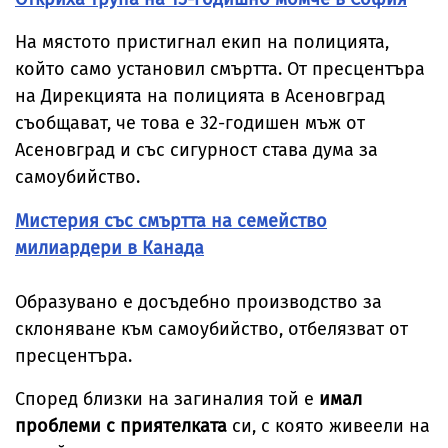
На мястото пристигнал екип на полицията,
който само установил смъртта. От пресцентъра
на Дирекцията на полицията в Асеновград
съобщават, че това е 32-годишен мъж от
Асеновград и със сигурност става дума за
самоубийство.
Мистерия със смъртта на семейство
милиардери в Канада
Образувано е досъдебно производство за
склоняване към самоубийство, отбелязват от
пресцентъра.
Според близки на загиналия той е
имал
проблеми с приятелката
си, с която живеели на