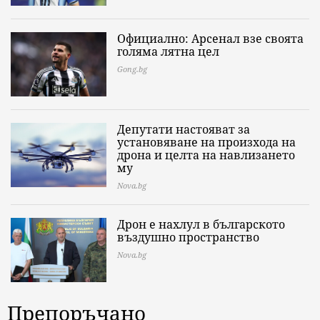
Официално: Арсенал взе своята
голяма лятна цел
Gong.bg
Депутати настояват за
установяване на произхода на
дрона и целта на навлизането
му
Nova.bg
Дрон е нахлул в българското
въздушно пространство
Nova.bg
Препоръчано