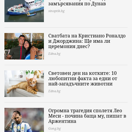
замърсявания по Дунав
sinoptik.bg
Сватбата на Кристиано Роналдо
и Джорджина: Ще има ли
церемония днес?
Edna.bg
Световен ден на котките: 10
любопитни факта за едни от
най-загадъчните животни
Edna.bg
Огромна трагедия сполетя Лео
Меси - почина баща му, пишат в
Аржентина
Gong.bg