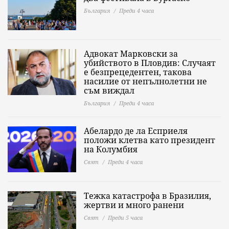
България
Преди 4 часа
Адвокат Марковски за
убийството в Пловдив: Случаят
е безпрецедентен, такова
насилие от непълнолетни не
съм виждал
България
Преди 4 часа
Абелардо де ла Есприеля
положи клетва като президент
на Колумбия
Свят
Преди 4 часа
Тежка катастрофа в Бразилия,
жертви и много ранени
Свят
Преди 5 часа