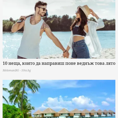
10 неща, които да направиш поне веднъж това лято
MelomanBG - 10te.bg