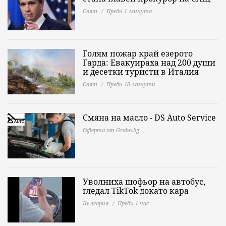
Свят
Преди 1 минута
Голям пожар край езерото
Гарда: Евакуираха над 200 души
и десетки туристи в Италия
Свят
Преди 18 минути
Смяна на масло - DS Auto Service
Оферта от Grabo.bg
Уволниха шофьор на автобус,
гледал TikTok докато кара
България
Преди 1 час