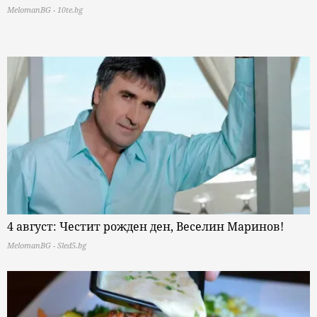
MelomanBG - 10te.bg
4 август: Честит рожден ден, Веселин Маринов!
MelomanBG - Sled5.bg