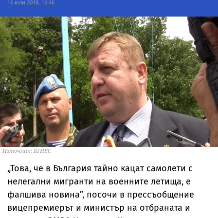
16 юли 2018, 16:46
Източник: БГНЕС
„Това, че в България тайно кацат самолети с
нелегални мигранти на военните летища, е
фалшива новина”, посочи в прессъобщение
вицепремиерът и министър на отбраната и