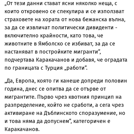
„От тези данни стават ясни няколко неща, с
които откровено се спекулира и се използват
страховете на хората от нова бежанска вълна,
за да се извличат политически дивиденти -
включително крайности, като това, че
животните в Ямболско се избиват, за да се
настаняват в постройките мигранти”,
подчертава Каракачанов и добавя, че оградата
по границата с Турция „работи”.
„Да, Европа, която ги канеше допреди половин
година, днес се опитва да се отърве от
мигрантите. Първо чрез квотния принцип на
разпределение, който не сработи, а сега чрез
активиране на Дъблинското споразумение, но
и това няма да допуснем”, категоричен е
Каракачанов.