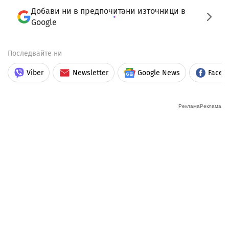
Добави ни в предпочитани източници в
Google
Последвайте ни
Viber
Newsletter
Google News
Faceb