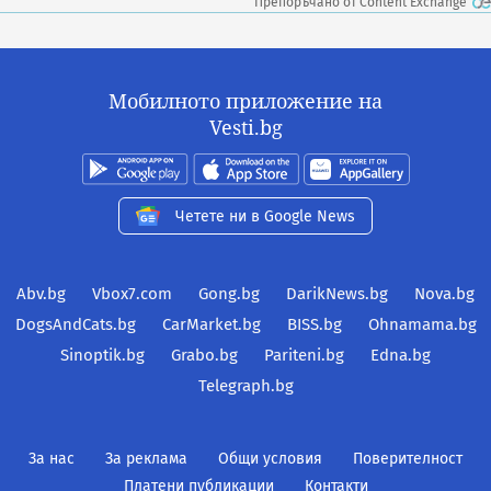
Препоръчано от Content Exchange
Мобилното приложение на
Vesti.bg
Четете ни в Google News
Abv.bg
Vbox7.com
Gong.bg
DarikNews.bg
Nova.bg
DogsAndCats.bg
CarMarket.bg
BISS.bg
Ohnamama.bg
Sinoptik.bg
Grabo.bg
Pariteni.bg
Edna.bg
Telegraph.bg
За нас
За реклама
Общи условия
Поверителност
Платени публикации
Контакти