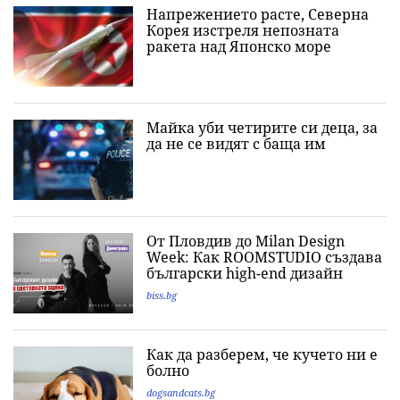
Напрежението расте, Северна
Корея изстреля непозната
ракета над Японско море
Майка уби четирите си деца, за
да не се видят с баща им
От Пловдив до Milan Design
Week: Как ROOMSTUDIO създава
български high-end дизайн
biss.bg
Как да разберем, че кучето ни е
болно
dogsandcats.bg