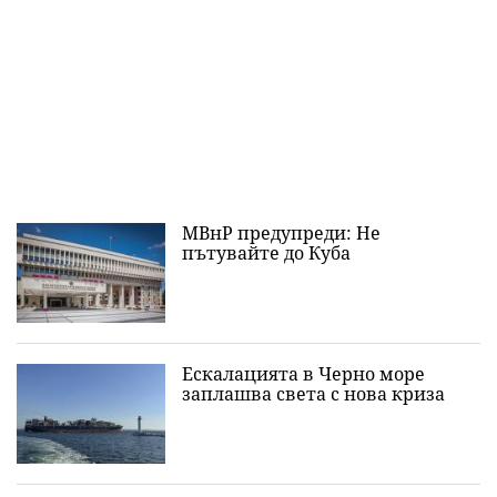
МВнР предупреди: Не
пътувайте до Куба
Ескалацията в Черно море
заплашва света с нова криза