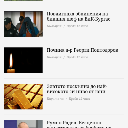
Повдигнаха обвинения на
бившия шеф на ВиК-Бургас
България
Преди 12 часа
Почина д-р Георги Поптодоров
България
Преди 12 часа
Златото поскъпна до най-
високото си ниво от юни
Парите ни
Преди 12 часа
Румен Радев: Безценно
свидетелство за борбите на