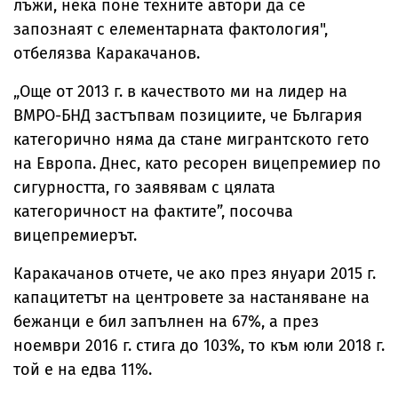
лъжи, нека поне техните автори да се
запознаят с елементарната фактология",
отбелязва Каракачанов.
„Още от 2013 г. в качеството ми на лидер на
ВМРО-БНД застъпвам позициите, че България
категорично няма да стане мигрантското гето
на Европа. Днес, като ресорен вицепремиер по
сигурността, го заявявам с цялата
категоричност на фактите”, посочва
вицепремиерът.
Каракачанов отчете, че ако през януари 2015 г.
капацитетът на центровете за настаняване на
бежанци е бил запълнен на 67%, а през
ноември 2016 г. стига до 103%, то към юли 2018 г.
той е на едва 11%.