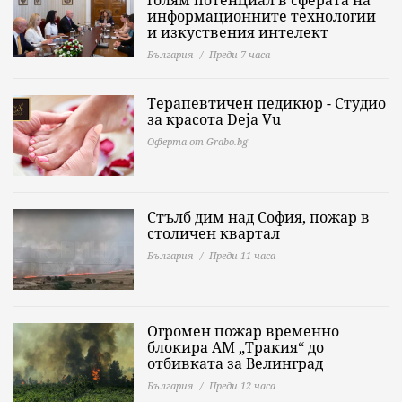
информационните технологии
и изкуствения интелект
България
Преди 7 часа
Терапевтичен педикюр - Студио
за красота Deja Vu
Оферта от Grabo.bg
Стълб дим над София, пожар в
столичен квартал
България
Преди 11 часа
Огромен пожар временно
блокира АМ „Тракия“ до
отбивката за Велинград
България
Преди 12 часа