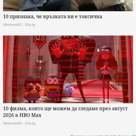
10 признака, че връзката ви е токсична
MelomanBG - 10te.bg
10 филма, които ще можем да гледаме през август
2026 в HBO Max
MelomanBG - 10te.bg