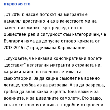
първо място
„От 2016 г. насам потокът на мигранти е
намалял драстично и аз в качеството ми на
заместник министър-председател по
обществен ред и сигурност съм категоричен, че
България няма да допусне отново кризата от
2013-2016 г.,” продължава Каракачанов.
„Слуховете, че някакви конспиративни полети
„доставят” нелегални мигранти в страната ни,
кацайки тайно на военни летища, са
смехотворни. За да кацне самолет на военно
летище, трябва аз да разреша. А за да разреша,
трябва да зная каква е целта. Това важи и за
военните, и за цивилните самолети. Ето защо,
когато се говорят и пишат подобни откровени