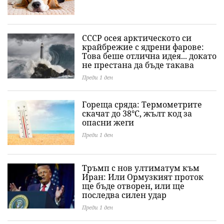
СССР осея арктическото си
крайбрежие с ядрени фарове:
Това беше отлична идея... докато
не престана да бъде такава
Преди 1 ден
Гореща сряда: Термометрите
скачат до 38°C, жълт код за
опасни жеги
Преди 1 ден
Тръмп с нов ултиматум към
Иран: Или Ормузкият проток
ще бъде отворен, или ще
последва силен удар
Преди 1 ден