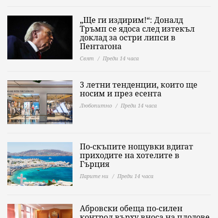
„Ще ги издирим!“: Доналд
Тръмп се ядоса след изтекъл
доклад за остри липси в
Пентагона
Свят
Преди 14 часа
3 летни тенденции, които ще
носим и през есента
Любопитно
Преди 14 часа
По-скъпите нощувки вдигат
приходите на хотелите в
Гърция
Парите ни
Преди 14 часа
Абровски обеща по-силен
контрол върху вноса на плодове