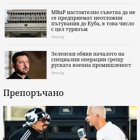
МВнР настоятелно съветва да не
се предприемат неотложни
пътувания до Куба, в това число
с цел туризъм
Nova.bg
Зеленски обяви началото на
специални операции срещу
руската военна промишленост
Nova.bg
Препоръчано