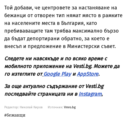
Той добави, че центровете за настаняване на
бежанци от отворен тип нямат място в рамките
на населените места в България, като
пребиваващите там трябва максимално бързо
да бъдат депортирани обратно, за което е
внесъл и предложение в Министерски съвет.
Следете ни навсякъде и по всяко време с
мобилното приложение на Vesti.bg. Можете да
го изтеглите от
Google Play
и
AppStore
.
За още актуално съдържание от Vesti.bg
последвайте страницата ни в
Instagram
.
Редактор: Николай Киров
Източник:
Vmro.bg
бежанци