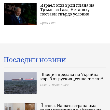
Израел отхвърли плана на
Тръмп за Газа, Нетаняху
постави твърдо условие
Преди 1 ден
Последни новини
Швеция предава на Украйна
кораб от руския „сенчест флот“
Свят
Преди 7 часа
Йотова: Нашата страна има
голям потенциал в сферата на