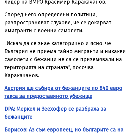
лидер на ВМРО Красимир Каракачанов.
Според него определени политици,
разпространяват слухове, че се докарват
имигранти с военни самолети.
„Искам да се знае категорично и ясно, че
България не приема тайно мигранти и никакви
самолети с бежанци не са се приземявали на
територията на страната”, посочва
Каракачанов.
Австрия ще събира от бежанците по 840 евро
такса за предоставяното убежище
DPA: Меркел и Зеехофер се разбраха за
бежанците
Борисов: Аз съм европеец, но българите са на