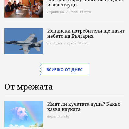
и зеленчуци
Парите ни
Преди 14 часа
Испански изтребители ще пазят
небето на България
България
Преди 14 часа
ВСИЧКО ОТ ДНЕС
От мрежата
Имат ли кучетата душа? Какво
казва науката
dogsandcats.bg