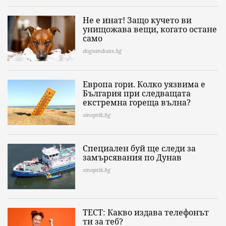
Не е инат! Защо кучето ви
унищожава вещи, когато остане
само
dogsandcats.bg
Европа гори. Колко уязвима е
България при следващата
екстремна гореща вълна?
sinoptik.bg
Специален буй ще следи за
замърсявания по Дунав
sinoptik.bg
ТЕСТ: Какво издава телефонът
ти за теб?