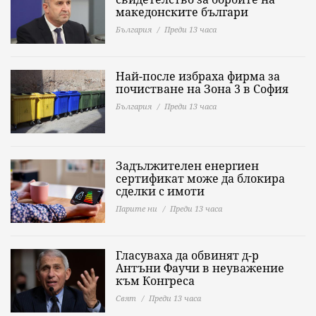
македонските българи
България
Преди 13 часа
Най-после избраха фирма за
почистване на Зона 3 в София
България
Преди 13 часа
Задължителен енергиен
сертификат може да блокира
сделки с имоти
Парите ни
Преди 13 часа
Гласуваха да обвинят д-р
Антъни Фаучи в неуважение
към Конгреса
Свят
Преди 13 часа