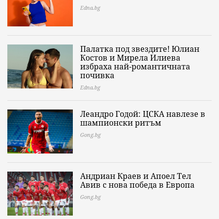
Edna.bg
Палатка под звездите! Юлиан
Костов и Мирела Илиева
избраха най-романтичната
почивка
Edna.bg
Леандро Годой: ЦСКА навлезе в
шампионски ритъм
Gong.bg
Андриан Краев и Апоел Тел
Авив с нова победа в Европа
Gong.bg