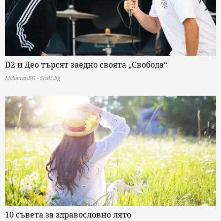
D2 и Део търсят заедно своята „Свобода“
MelomanBG - Sled5.bg
10 съвета за здравословно лято