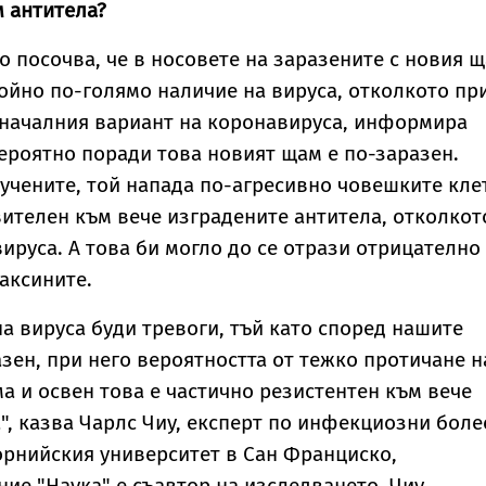
 антитела?
о посочва, че в носовете на заразените с новия 
ойно по-голямо наличие на вируса, отколкото пр
оначалния вариант на коронавируса, информира
Вероятно поради това новият щам е по-заразен.
 учените, той напада по-агресивно човешките кле
вителен към вече изградените антитела, отколкот
вируса. А това би могло до се отрази отрицателно
аксините.
на вируса буди тревоги, тъй като според нашите
азен, при него вероятността от тежко протичане н
ма и освен това е частично резистентен към вече
", казва Чарлс Чиу, експерт по инфекциозни боле
орнийския университет в Сан Франциско,
ние "Наука" е съавтор на изследването. Чиу