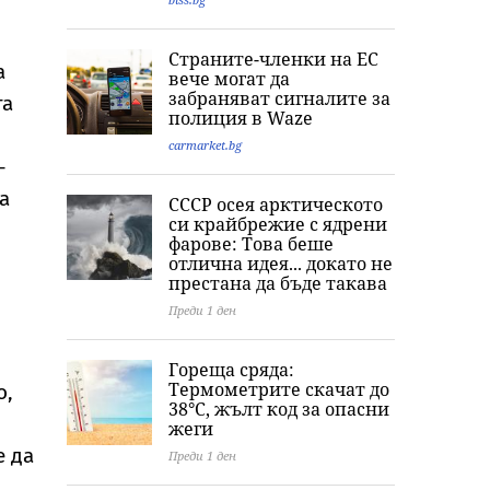
президентско“:
отекнаха в
с дрона на ле
Тръмп разкри
Ормузкия проток,
Лайпциг е част
какво в
танкер подаде
"сценарий за
Страните-членки на ЕС
поведението му
сигнал за инцидент
хибридна атак
а
вече могат да
мрази Мелания
край Оман
забраняват сигналите за
та
полиция в Waze
carmarket.bg
-
а
СССР осея арктическото
си крайбрежие с ядрени
фарове: Това беше
отлична идея... докато не
престана да бъде такава
Преди 1 ден
Гореща сряда:
Термометрите скачат до
о,
38°C, жълт код за опасни
жеги
е да
Преди 1 ден