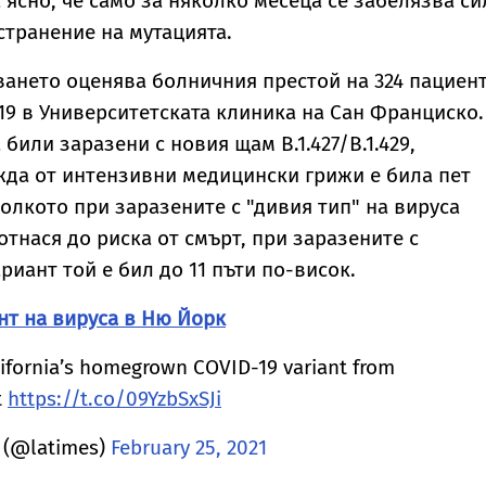
 ясно, че само за няколко месеца се забелязва с
транение на мутацията.
ването оценява болничния престой на 324 пациент
19 в Университетската клиника на Сан Франциско.
 били заразени с новия щам B.1.427/B.1.429,
жда от интензивни медицински грижи е била пет
колкото при заразените с "дивия тип" на вируса
отнася до риска от смърт, при заразените с
иант той е бил до 11 пъти по-висок.
нт на вируса в Ню Йорк
ifornia’s homegrown COVID-19 variant from
t
https://t.co/09YzbSxSJi
 (@latimes)
February 25, 2021