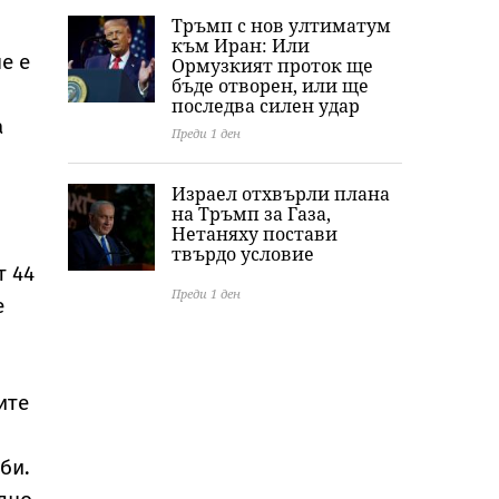
Тръмп с нов ултиматум
към Иран: Или
е е
Ормузкият проток ще
бъде отворен, или ще
последва силен удар
а
Преди 1 ден
Израел отхвърли плана
на Тръмп за Газа,
Нетаняху постави
твърдо условие
т 44
Преди 1 ден
е
ите
би.