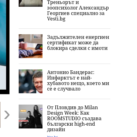
Треньорът и
зоопсихолог Александър
Георгиев специално за
Vesti.bg
Задължителен енергиен
сертификат може да
блокира сделки с имоти
Антонио Бандерас:
Инфарктът е най-
хубавото нещо, което ми
се е случвало
От Пловдив до Milan
Design Week: Как
ROOMSTUDIO създава
български high-end
Next
дизайн
„Това не е
Две експлозии
Германия: Слу
biss.bg