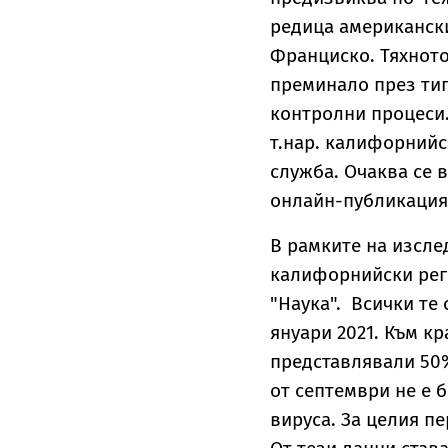
редица американски
Франциско. Тяхното
преминало през ти
контролни процеси.
т.нар. калифорнийс
служба. Очаква се 
онлайн-публикация 
В рамките на изсле
калифорнийски рег
"Наука". Всички те 
януари 2021. Към кр
представлявали 50%
от септември не е 
вируса. За целия п