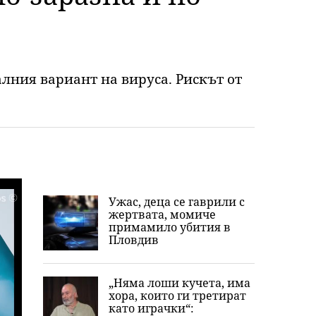
алния вариант на вируса. Рискът от
Ужас, деца се гаврили с
жертвата, момиче
примамило убития в
Пловдив
„Няма лоши кучета, има
хора, които ги третират
като играчки“: