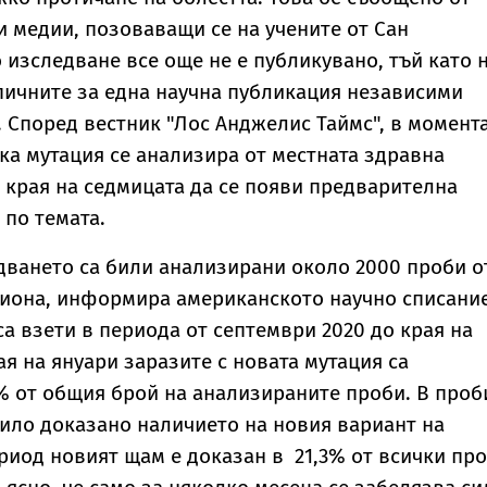
 медии, позоваващи се на учените от Сан
 изследване все още не е публикувано, тъй като н
пичните за една научна публикация независими
 Според вестник "Лос Анджелис Таймс", в момент
ка мутация се анализира от местната здравна
в края на седмицата да се появи предварителна
по темата.
дването са били анализирани около 2000 проби о
иона, информира американското научно списани
са взети в периода от септември 2020 до края на
ая на януари заразите с новата мутация са
 от общия брой на анализираните проби. В проб
било доказано наличието на новия вариант на
ериод новият щам е доказан в 21,3% от всички про