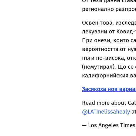
От тези данни става
регионално разпрос
Освен това, изслед
лекувани от Ковид-
При онези, които са
вероятността от ну
пъти по-висока, от
(немутирал). Що се 
калифорнийския вар
Засякоха нов вариа
Read more about Cal
@LATmelissahealy
a
— Los Angeles Times