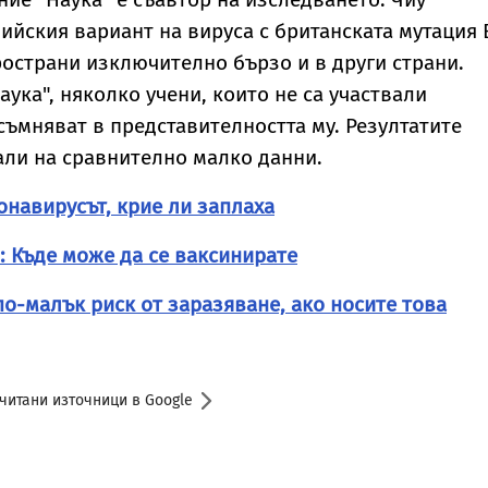
йския вариант на вируса с британската мутация 
зпространи изключително бързо и в други страни.
ука", няколко учени, които не са участвали
 съмняват в представителността му. Резултатите
али на сравнително малко данни.
онавирусът, крие ли заплаха
 Къде може да се ваксинирате
по-малък риск от заразяване, ако носите това
читани източници в Google