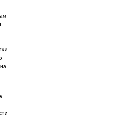
щам
и
тки
о
 на
а
сти