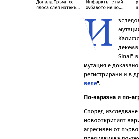
на на летище
Доналд Тръмп се
Инфарктът е най-
р
иг е част от
ядоса след изтекъл
хубавото нещо,
ц
И
арий за
доклад за остри
което ми се е
п
дна атака"
липси в Пентагона
случвало
зследо
мутаци
Калифор
декемвр
Sinai"
мутация е доказано
регистрирани и в д
веле
".
По-заразна и по-аг
Според изследване
новооткритият вариа
агресивен от първо
предизвиква по-теж