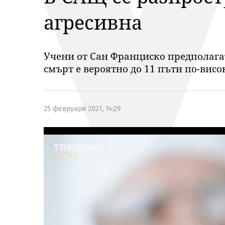
агресивна
Учени от Сан Франциско предполагат,
смърт е вероятно до 11 пъти по-висо
25 февруари 2021, 14:29