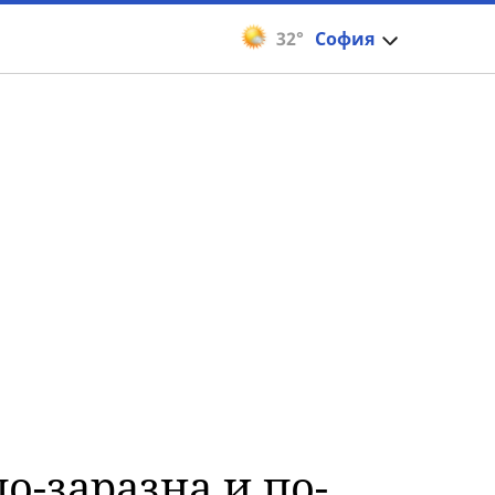
32°
София
о-заразна и по-