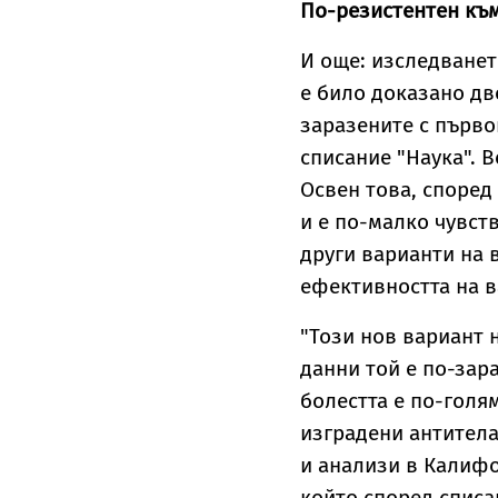
По-резистентен към
И още: изследванет
е било доказано дв
заразените с първ
списание "Наука". 
Освен това, според
и е по-малко чувст
други варианти на 
ефективността на в
"Този нов вариант 
данни той е по-зар
болестта е по-голя
изградени антитела
и анализи в Калиф
който според списа