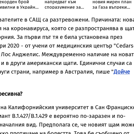
екорден брой
напредват към
новия мирен план
ивилни в Украйна
споразумение за
за Газа въпреки
рез юли
Ормузкия проток
гаранциите за
разоръжаване на
вателите в САЩ са разтревожени. Причината: нов
„Хамас“
я на коронавируса, която се разпространява в ща
ния. За първи път тя е била установена през
и 2020 - от учени от медицинския център "Cedars
 в Лос Анджелис. Междувременно наличие на новат
 и в други американски щати. Единични случаи са
руги страни, например в Австралия, пише "
Дойче
ресивна?
 на Калифорнийския университет в Сан Франциск
нт B.1.427/B.1.429 е вероятно по-заразен и по-
началния вид. Предполага се, че новият щам мож
ко протичане на болестта. Това бе съобщено от