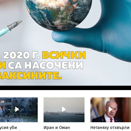
усия уби
Иран и Оман
Нетаняху отхвърли