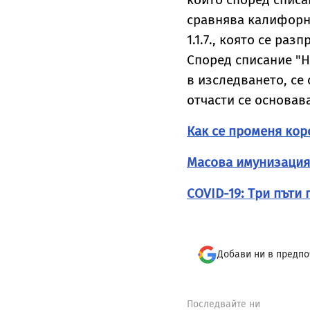
сравнява калифорни
1.1.7., която се ра
Според списание "На
в изследването, се
отчасти се основав
Как се променя кор
Масова имунизация:
COVID-19: Три пъти 
Добави ни в предпо
Последвайте ни