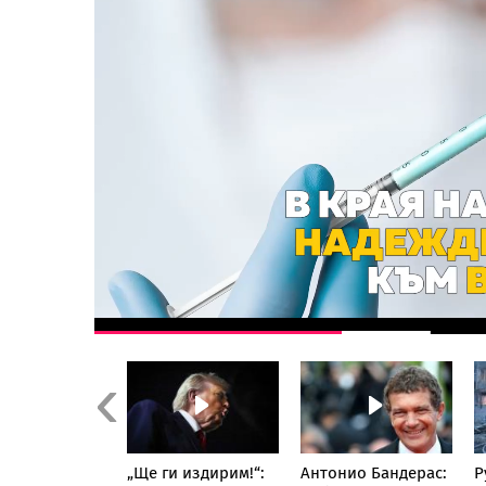
Previous
ния: Случаят
„Ще ги издирим!“:
Антонио Бандерас:
Р