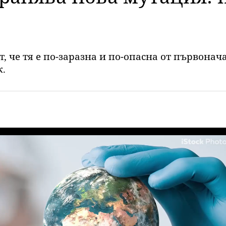
 че тя е по-заразна и по-опасна от първонач
к.