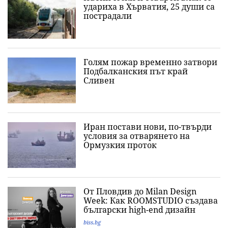
удариха в Хърватия, 25 души са
пострадали
Голям пожар временно затвори
Подбалканския път край
Сливен
Иран постави нови, по-твърди
условия за отварянето на
Ормузкия проток
От Пловдив до Milan Design
Week: Как ROOMSTUDIO създава
български high-end дизайн
biss.bg