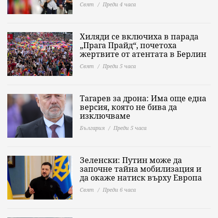
Свят
Преди 4 часа
Хиляди се включиха в парада
„Прага Прайд“, почетоха
жертвите от атентата в Берлин
Свят
Преди 5 часа
Тагарев за дрона: Има още една
версия, която не бива да
изключваме
България
Преди 5 часа
Зеленски: Путин може да
започне тайна мобилизация и
да окаже натиск върху Европа
Свят
Преди 6 часа