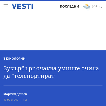
ПОСЛЕДНИ
29°
ТЕХНОЛОГИИ
Зукърбърг очаква умните очила
да "телепортират"
Мартин Дешев
10 март 2021, 11:08