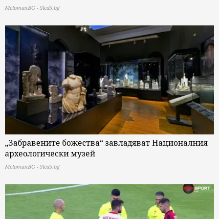
MelomanBG - Sled5.bg
„Забравените божества“ завладяват Националния
археологически музей
MelomanBG - Sled5.bg