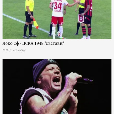
Локо Сф - ЦСКА 1948 /състави/
NetInfo - Gong.bg