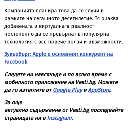
Компанията планира това да се случи в
рамките на сегашното десетилетие. Тя очаква
добавената и виртуалната реалност
постепенно да се превърнат в популярна
технология с все повече ползи и възможности.
Зукърбърг: Apple е основният конкурент на
Facebook
Следете ни навсякъде и по всяко време с
мобилното приложение на
Vesti
.
bg
. Можете
да го изтеглите от
Google Play
и
AppStore
.
За още
актуално съдържание от
Vesti
.
bg
последвайте
страницата ни в
Instagram
.