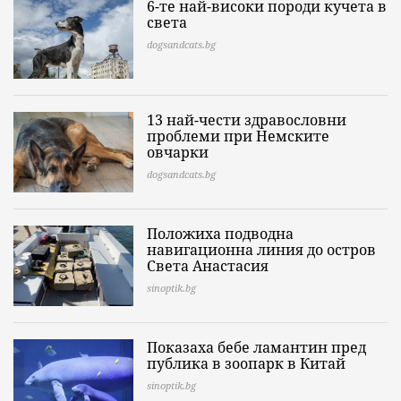
6-те най-високи породи кучета в
света
dogsandcats.bg
13 най-чести здравословни
проблеми при Немските
овчарки
dogsandcats.bg
Положиха подводна
навигационна линия до остров
Света Анастасия
sinoptik.bg
Показаха бебе ламантин пред
публика в зоопарк в Китай
sinoptik.bg