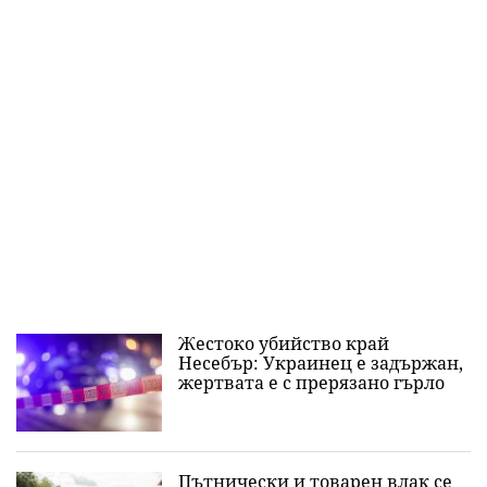
Жестоко убийство край
Несебър: Украинец е задържан,
жертвата е с прерязано гърло
Пътнически и товарен влак се