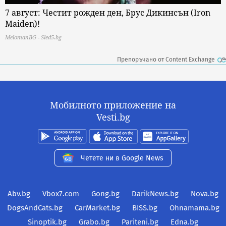
7 август: Честит рожден ден, Брус Дикинсън (Iron
Maiden)!
MelomanBG - Sled5.bg
Препоръчано от Content Exchange
Мобилното приложение на
Vesti.bg
Четете ни в Google News
Abv.bg
Vbox7.com
Gong.bg
DarikNews.bg
Nova.bg
DogsAndCats.bg
CarMarket.bg
BISS.bg
Ohnamama.bg
Sinoptik.bg
Grabo.bg
Pariteni.bg
Edna.bg