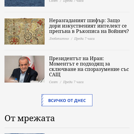
Свят
Преди 7 часа
Неразгаданият шифър: Защо
дори изкуственият интелект се
препъна в Ръкописа на Войнич?
Любопитно
Преди 7 часа
Президентът на Иран:
Моментът е подходящ за
сключване на споразумение със
САЩ
Свят
Преди 7 часа
ВСИЧКО ОТ ДНЕС
От мрежата