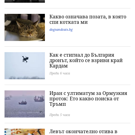
Какво означава позата, в която
спи котката ми
dogsandcats.bg
Как е стигнал до България
дронът, който се взриви край
Кардам
Преди 6 часа
Иран с ултиматум за Ормузкия
проток: Ето какво поиска от
Тръмп
Преди 5 часа
Левът окончателно отива в