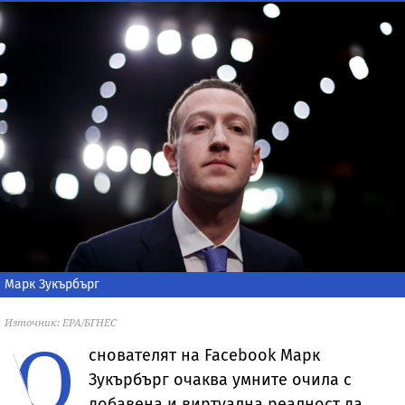
Марк Зукърбърг
Източник: EPA/БГНЕС
О
снователят на Facebook Марк
Зукърбърг очаква умните очила с
добавена и виртуална реалност да