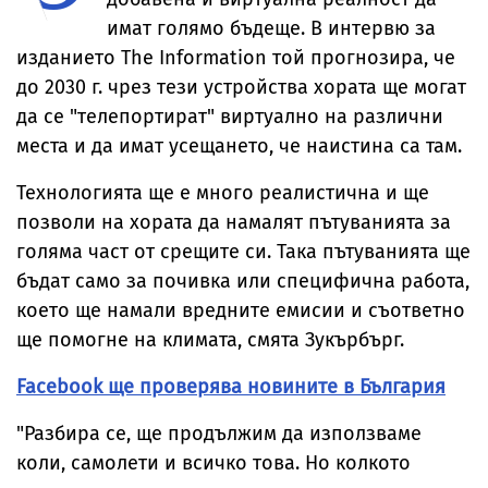
имат голямо бъдеще. В интервю за
изданието The Information той прогнозира, че
до 2030 г. чрез тези устройства хората ще могат
да се "телепортират" виртуално на различни
места и да имат усещането, че наистина са там.
Технологията ще е много реалистична и ще
позволи на хората да намалят пътуванията за
голяма част от срещите си. Така пътуванията ще
бъдат само за почивка или специфична работа,
което ще намали вредните емисии и съответно
ще помогне на климата, смята Зукърбърг.
Facebook ще проверява новините в България
"Разбира се, ще продължим да използваме
коли, самолети и всичко това. Но колкото