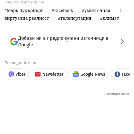
Редактор: Мартин Дешев
Марк Зукърбърг
Facebook
умни очила
виртуална реалност
телепортация
климат
Добави ни в предпочитани източници в
Google
Последвайте ни
Viber
Newsletter
Google News
Faceb