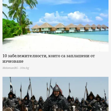
10 забележителности, които са заплашени от
изчезване
MelomanBG - 10te.bg