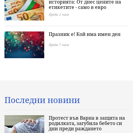
историята: Oт днес цените на
етикетите - само в евро
Преди 2 часа
Празник е! Кой има имен ден
Преди 7 часа
Последни новини
Протест във Варна в защита на
родилката, загубила бебето си
дни преди раждането