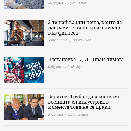
България
Преди 1 час
3-те най-важни неща, които да
направите при първо влизане
във фитнеса
Любопитно
Преди 1 час
Постановка - ДКТ "Иван Димов"
Оферта от Grabo.bg
Борисов: Трябва да развиваме
военната си индустрия, в
момента това не се прави
България
Преди 3 часа