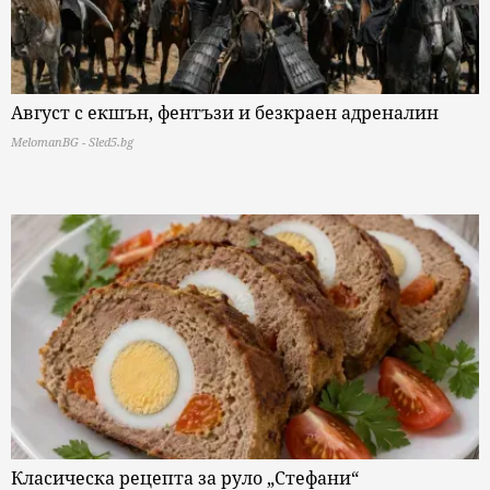
Август с екшън, фентъзи и безкраен адреналин
MelomanBG - Sled5.bg
Класическа рецепта за руло „Стефани“