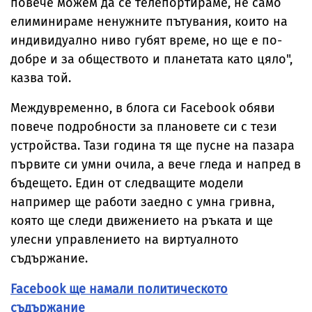
повече можем да се телепортираме, не само
елиминираме ненужните пътувания, които на
индивидуално ниво губят време, но ще е по-
добре и за обществото и планетата като цяло",
казва той.
Междувременно, в блога си Facebook обяви
повече подробности за плановете си с тези
устройства. Тази година тя ще пусне на пазара
първите си умни очила, а вече гледа и напред в
бъдещето. Един от следващите модели
например ще работи заедно с умна гривна,
която ще следи движението на ръката и ще
улесни управлението на виртуалното
съдържание.
Facebook ще намали политическото
съдържание