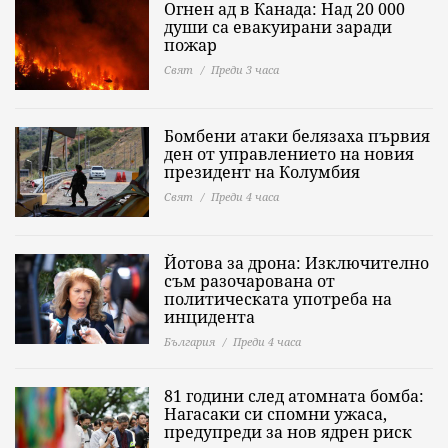
Огнен ад в Канада: Над 20 000
души са евакуирани заради
пожар
Свят
Преди 3 часа
Бомбени атаки белязаха първия
ден от управлението на новия
президент на Колумбия
Свят
Преди 4 часа
Йотова за дрона: Изключително
съм разочарована от
политическата употреба на
инцидента
България
Преди 4 часа
81 години след атомната бомба:
Нагасаки си спомни ужаса,
предупреди за нов ядрен риск