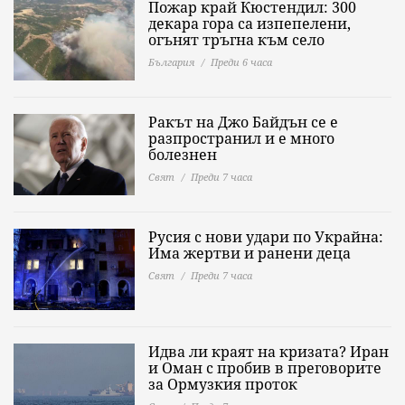
Пожар край Кюстендил: 300
декара гора са изпепелени,
огънят тръгна към село
България
Преди 6 часа
Ракът на Джо Байдън се е
разпространил и е много
болезнен
Свят
Преди 7 часа
Русия с нови удари по Украйна:
Има жертви и ранени деца
Свят
Преди 7 часа
Идва ли краят на кризата? Иран
и Оман с пробив в преговорите
за Ормузкия проток