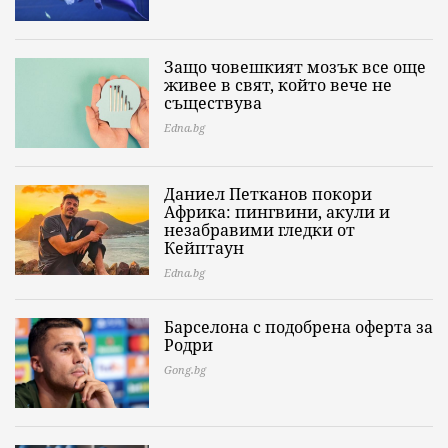
Защо човешкият мозък все още
живее в свят, който вече не
съществува
Edna.bg
Даниел Петканов покори
Африка: пингвини, акули и
незабравими гледки от
Кейптаун
Edna.bg
Барселона с подобрена оферта за
Родри
Gong.bg